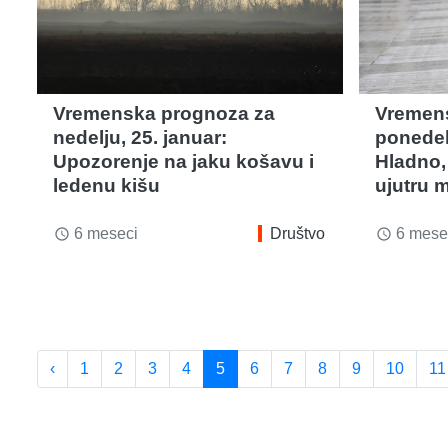
Vremenska prognoza za
Vremen
nedelju, 25. januar:
ponedelj
Upozorenje na jaku košavu i
Hladno,
ledenu kišu
ujutru 
6 meseci
Društvo
6 mese
access_time
access_time
‹
1
2
3
4
5
6
7
8
9
10
11