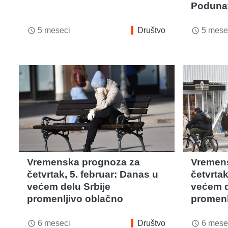
Podunav
5 meseci
Društvo
5 mese
access_time
access_time
Vremenska prognoza za
Vremen
četvrtak, 5. februar: Danas u
četvrtak
većem delu Srbije
većem d
promenljivo oblačno
promenl
6 meseci
Društvo
6 mese
access_time
access_time