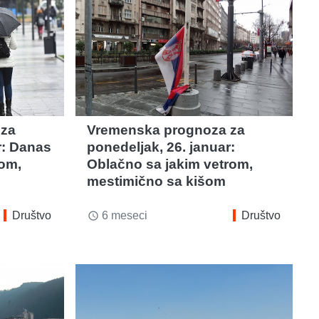
 za
Vremenska prognoza za
r: Danas
ponedeljak, 26. januar:
rom,
Oblačno sa jakim vetrom,
mestimično sa kišom
Društvo
6 meseci
Društvo
access_time