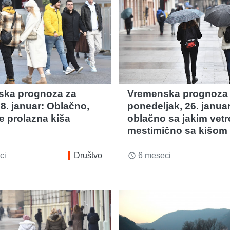
ska prognoza za
Vremenska prognoza
8. januar: Oblačno,
ponedeljak, 26. janua
 prolazna kiša
oblačno sa jakim vet
mestimično sa kišom
ci
Društvo
6 meseci
access_time