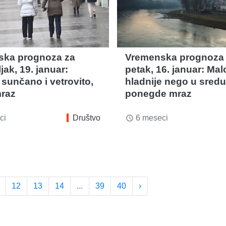
ska prognoza za
Vremenska prognoza
ak, 19. januar:
petak, 16. januar: Mal
 sunčano i vetrovito,
hladnije nego u sredu
mraz
ponegde mraz
ci
Društvo
6 meseci
access_time
12
13
14
...
39
40
›