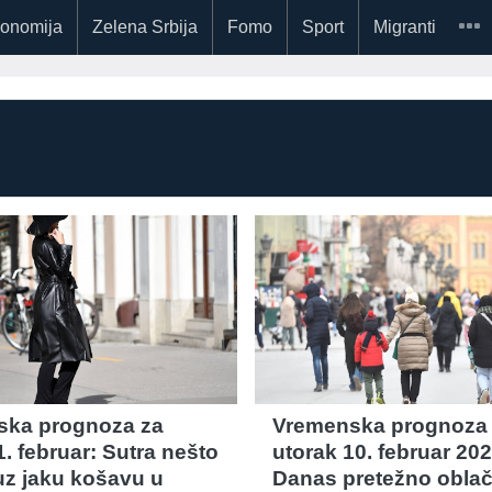
onomija
Zelena Srbija
Fomo
Sport
Migranti
ska prognoza za
Vremenska prognoza
. februar: Sutra nešto
utorak 10. februar 202
 uz jaku košavu u
Danas pretežno oblač