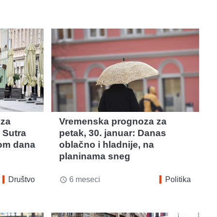
 za
Vremenska prognoza za
 Sutra
petak, 30. januar: Danas
kom dana
oblačno i hladnije, na
planinama sneg
Društvo
6 meseci
Politika
access_time