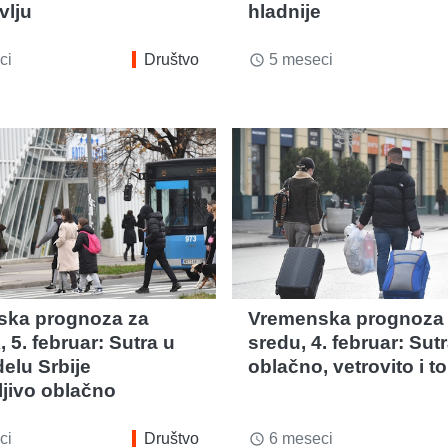
lju
hladnije
ci
Društvo
5 meseci
access_time
ska prognoza za
Vremenska prognoza
, 5. februar: Sutra u
sredu, 4. februar: Sut
elu Srbije
oblačno, vetrovito i to
jivo oblačno
ci
Društvo
6 meseci
access_time