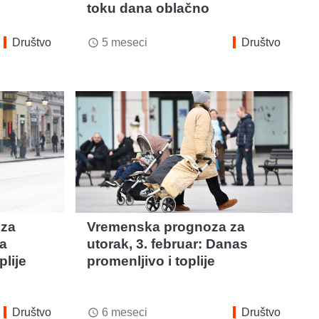
toku dana oblačno
Društvo
5 meseci
Društvo
access_time
 za
Vremenska prognoza za
ra
utorak, 3. februar: Danas
plije
promenljivo i toplije
Društvo
6 meseci
Društvo
access_time