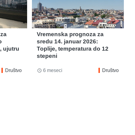
 za
Vremenska prognoza za
o
sredu 14. januar 2026:
, ujutru
Toplije, temperatura do 12
stepeni
Društvo
6 meseci
Društvo
access_time