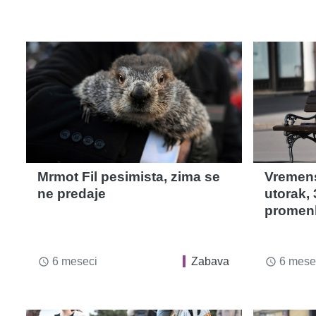
Mrmot Fil pesimista, zima se
Vremen
ne predaje
utorak, 
promenlj
6 meseci
Zabava
6 mese
access_time
access_time