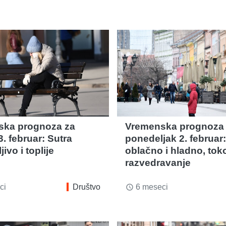
ska prognoza za
Vremenska prognoza
3. februar: Sutra
ponedeljak 2. februar:
ivo i toplije
oblačno i hladno, to
razvedravanje
ci
Društvo
6 meseci
access_time