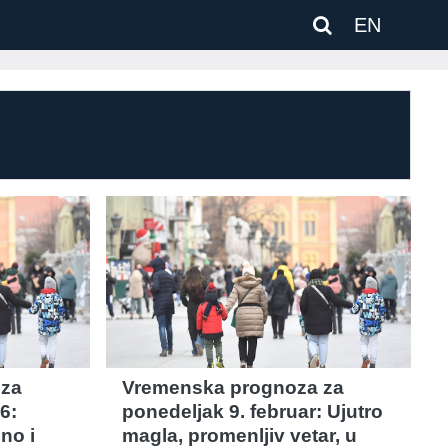
EN
 za
Vremenska prognoza za
6:
ponedeljak 9. februar: Ujutro
no i
magla, promenljiv vetar, u