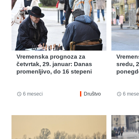
Vremenska prognoza za
Vremen
četvrtak, 29. januar: Danas
sredu, 2
promenljivo, do 16 stepeni
ponegde
6 meseci
Društvo
6 mese
access_time
access_time