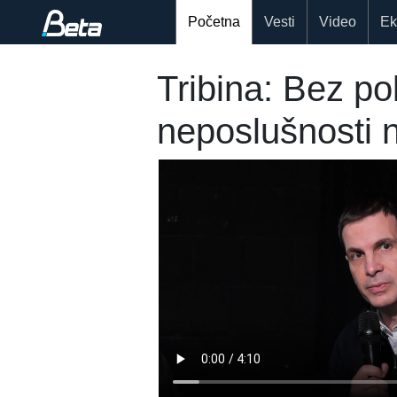
Početna
Vesti
Video
Ek
Tribina: Bez po
neposlušnosti 