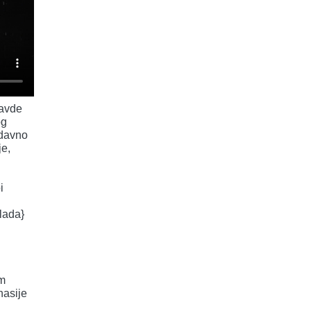
ravde
og
edavno
je,
i
lada}
om
nasije