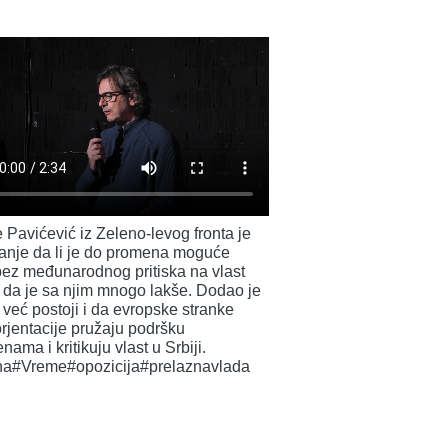
 Pavićević iz Zeleno-levog fronta je
tanje da li je do promena moguće
bez međunarodnog pritiska na vlast
 da je sa njim mnogo lakše. Dodao je
 već postoji i da evropske stranke
orjentacije pružaju podršku
ama i kritikuju vlast u Srbiji.
ina#Vreme#opozicija#prelaznavlada