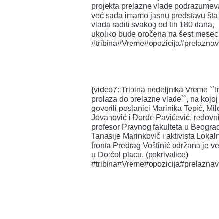
projekta prelazne vlade podrazumev
već sada imamo jasnu predstavu šta 
vlada raditi svakog od tih 180 dana,
ukoliko bude oročena na šest meseci
#tribina#Vreme#opozicija#prelaznav
{video7: Tribina nedeljnika Vreme ``I
prolaza do prelazne vlade``, na kojoj
govorili poslanici Marinika Tepić, Mil
Jovanović i Đorđe Pavićević, redovn
profesor Pravnog fakulteta u Beogra
Tanasije Marinković i aktivista Lokal
fronta Predrag Voštinić održana je v
u Dorćol placu. (pokrivalice)
#tribina#Vreme#opozicija#prelaznav