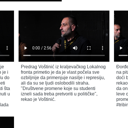
je
Predrag Voštinić iz kraljevačkog Lokalnog
Đorđe
je i
fronta primetio je da je vlast počela sve
na pi
du do
ozbiljnije da primenjuje nasilje i represiju,
doći 
eti
ali da su se ljudi oslobodili straha.
rekao
ti šta
"Društvene promene koje su studenti
da on
nuti u
izneli sada treba pretvoriti u političke",
leve 
rekao je Voštinić.
promen
lada
#trib