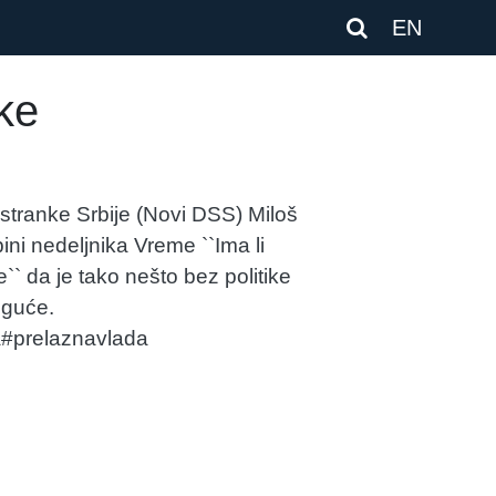
EN
ske
tranke Srbije (Novi DSS) Miloš
ini nedeljnika Vreme ``Ima li
`` da je tako nešto bez politike
moguće.
a#prelaznavlada