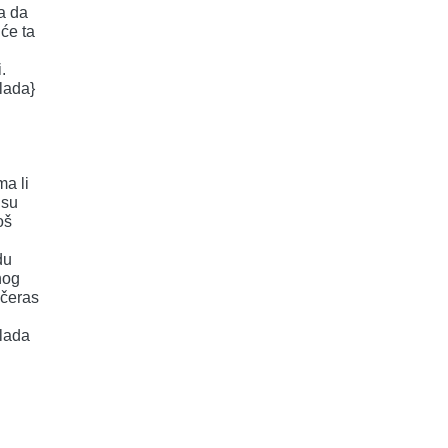
a da
će ta
.
lada}
ma li
 su
oš
i
du
nog
ečeras
lada