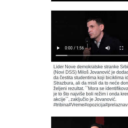
Lider Nove demokratske stranke Srbi
(Novi DSS) Miloš Jovanović je dodao 
da čestita studentima koji biciklima i
Strazbura, ali da misli da to neće don
željeni rezultat. ``Mora se identifikova
je to što najviše boli režim i onda kre
akcije``, zaključio je Jovanović.
#tribina#Vreme#opozicija#prelaznav