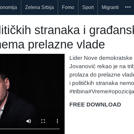
onomija
Zelena Srbija
Fomo
Sport
Migranti
litičkih stranaka i građan
nema prelazne vlade
Lider Nove demokratske s
Jovanović rekao je na trib
prolaza do prelazne vlade
i političkih stranaka ne
#tribina#Vreme#opozicij
FREE DOWNLOAD