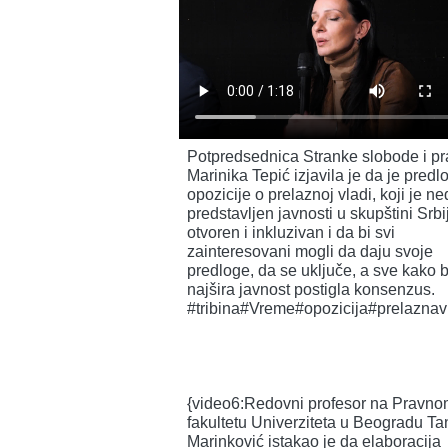
Potpredsednica Stranke slobode i p
Marinika Tepić izjavila je da je predl
opozicije o prelaznoj vladi, koji je n
predstavljen javnosti u skupštini Srbi
otvoren i inkluzivan i da bi svi
zainteresovani mogli da daju svoje
predloge, da se uključe, a sve kako b
najšira javnost postigla konsenzus.
#tribina#Vreme#opozicija#prelaznav
{video6:Redovni profesor na Pravn
fakultetu Univerziteta u Beogradu Ta
Marinković istakao je da elaboracija