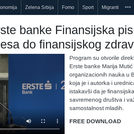
onomija
Zelena Srbija
Fomo
Sport
Migranti
rste banke Finansijska pi
nesa do finansijskog zdrav
Program su otvorile direk
Erste banke Marija Mutić 
organizacionih nauka u 
koja je i autorka i urednic
istakavši da je finansijs
savremenog društva i v
samostalnost mladih.
FREE DOWNLOAD