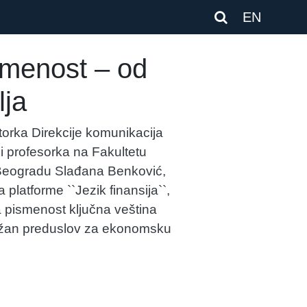
EN
smenost – od
lja
torka Direkcije komunikacija
i profesorka na Fakultetu
Beogradu Slađana Benković,
a platforme ``Jezik finansija``,
ka pismenost ključna veština
ažan preduslov za ekonomsku