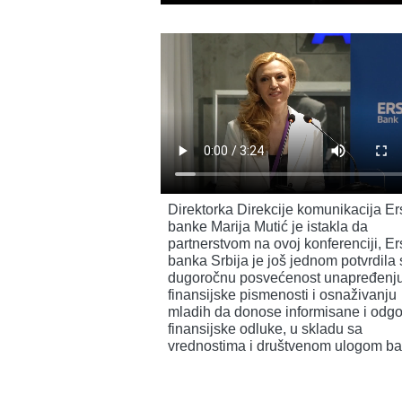
Direktorka Direkcije komunikacija Er
banke Marija Mutić je istakla da
partnerstvom na ovoj konferenciji, Er
banka Srbija je još jednom potvrdila 
dugoročnu posvećenost unapređenj
finansijske pismenosti i osnaživanju
mladih da donose informisane i odg
finansijske odluke, u skladu sa
vrednostima i društvenom ulogom ba