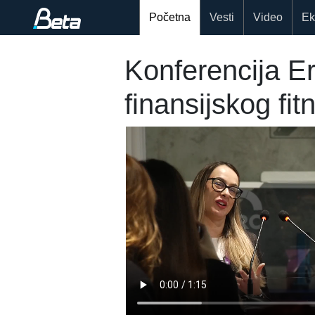
Početna
Vesti
Video
Ek
Konferencija E
finansijskog fit