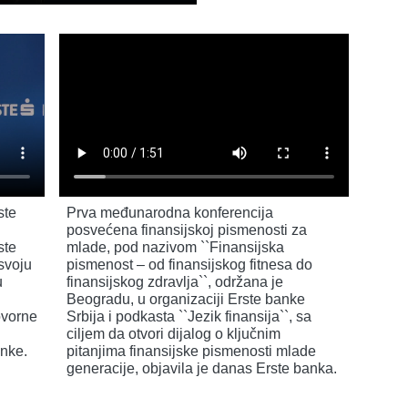
ste
Prva međunarodna konferencija
posvećena finansijskoj pismenosti za
ste
mlade, pod nazivom ``Finansijska
svoju
pismenost – od finansijskog fitnesa do
u
finansijskog zdravlja``, održana je
Beogradu, u organizaciji Erste banke
ovorne
Srbija i podkasta ``Jezik finansija``, sa
ciljem da otvori dijalog o ključnim
nke.
pitanjima finansijske pismenosti mlade
generacije, objavila je danas Erste banka.