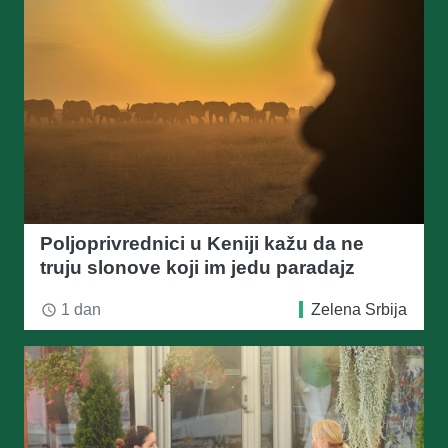
Poljoprivrednici u Keniji kažu da ne
truju slonove koji im jedu paradajz
1 dan
Zelena Srbija
access_time