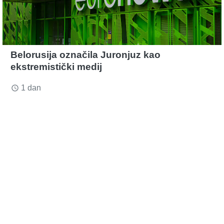
Belorusija označila Juronjuz kao
ekstremistički medij
1 dan
access_time