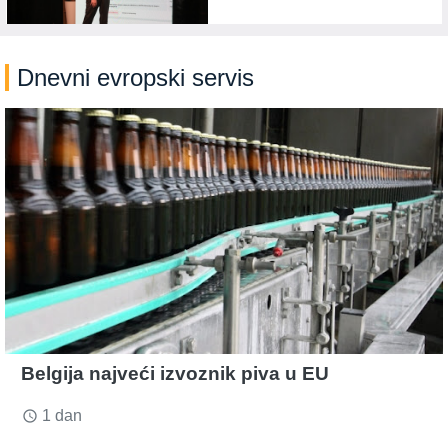
Dnevni evropski servis
Belgija najveći izvoznik piva u EU
1 dan
access_time