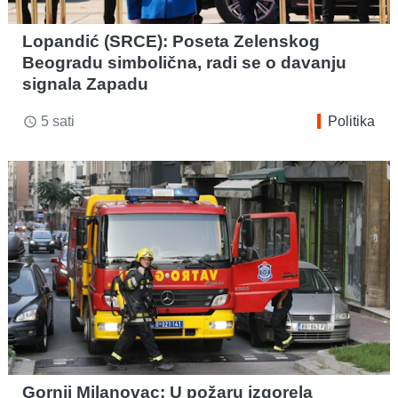
Lopandić (SRCE): Poseta Zelenskog
Beogradu simbolična, radi se o davanju
signala Zapadu
5 sati
Politika
access_time
Gornji Milanovac: U požaru izgorela