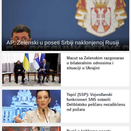
AP: Zelenski u poseti Srbiji naklonjenoj Rusiji
Macut sa Zelenskim razgovarao
o bilateralnim odnosima i
situaciji u Ukrajini
Tepić (SSP): Vojvođanski
funkcioneri SNS ostavili
Deliblatsku peščaru nezaštićenu
od požara