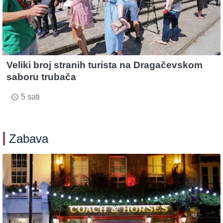
Veliki broj stranih turista na Dragačevskom
saboru trubača
5 sati
access_time
Zabava