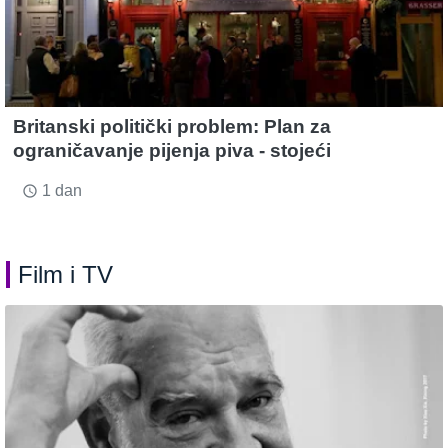
Britanski politički problem: Plan za
ograničavanje pijenja piva - stojeći
1 dan
access_time
Film i TV