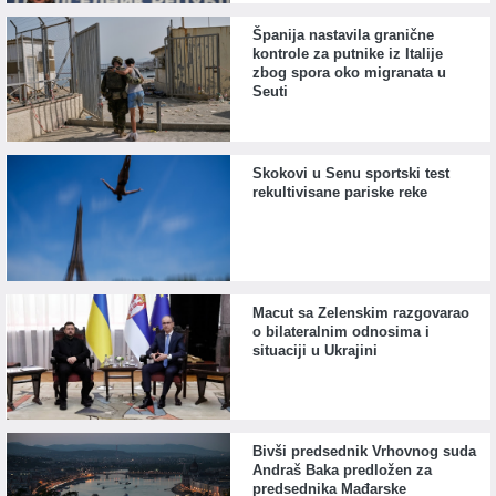
Španija nastavila granične
kontrole za putnike iz Italije
zbog spora oko migranata u
Seuti
Skokovi u Senu sportski test
rekultivisane pariske reke
Macut sa Zelenskim razgovarao
o bilateralnim odnosima i
situaciji u Ukrajini
Bivši predsednik Vrhovnog suda
Andraš Baka predložen za
predsednika Mađarske