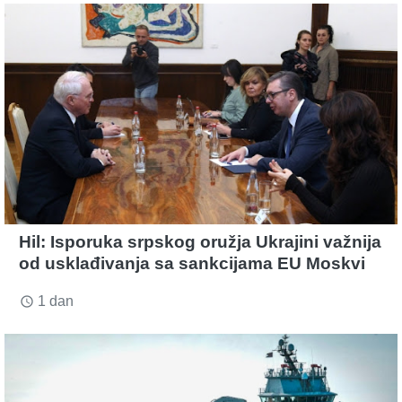
Hil: Isporuka srpskog oružja Ukrajini važnija
od usklađivanja sa sankcijama EU Moskvi
1 dan
access_time