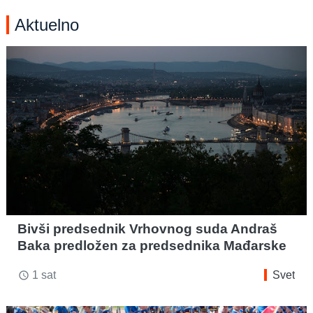
Aktuelno
Bivši predsednik Vrhovnog suda Andraš
Baka predložen za predsednika Mađarske
1 sat
Svet
access_time