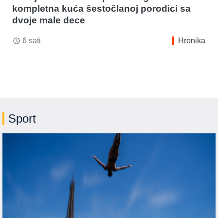
kompletna kuća šestočlanoj porodici sa
dvoje male dece
6 sati
Hronika
access_time
Sport