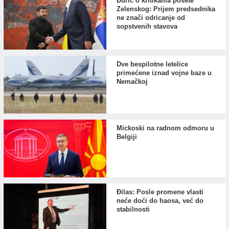
Đurić o kritikama posete
Zelenskog: Prijem predsednika
ne znači odricanje od
sopstvenih stavova
Dve bespilotne letelice
primećene iznad vojne baze u
Nemačkoj
Mickoski na radnom odmoru u
Belgiji
Đilas: Posle promene vlasti
neće doći do haosa, već do
stabilnosti