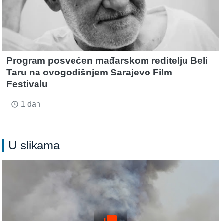
Program posvećen mađarskom reditelju Beli
Taru na ovogodišnjem Sarajevo Film
Festivalu
1 dan
access_time
U slikama