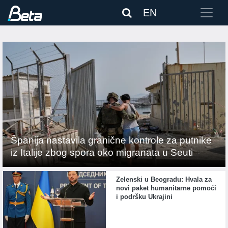
EN
Španija nastavila granične kontrole za putnike
iz Italije zbog spora oko migranata u Seuti
Zelenski u Beogradu: Hvala za
novi paket humanitarne pomoći
i podršku Ukrajini