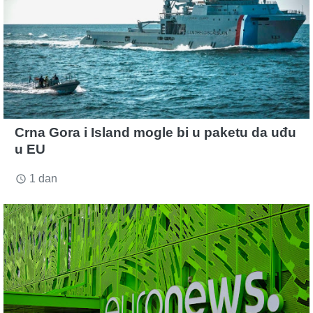
Crna Gora i Island mogle bi u paketu da uđu
u EU
1 dan
access_time