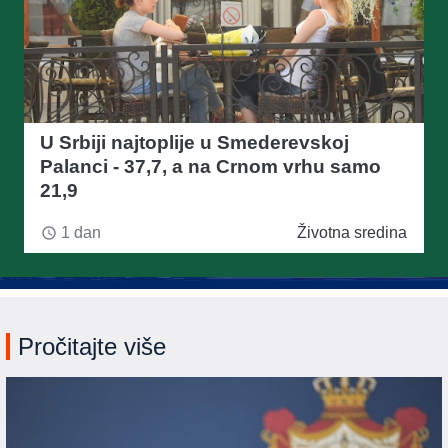
U Srbiji najtoplije u Smederevskoj
Palanci - 37,7, a na Crnom vrhu samo
21,9
1 dan
Životna sredina
access_time
Pročitajte više