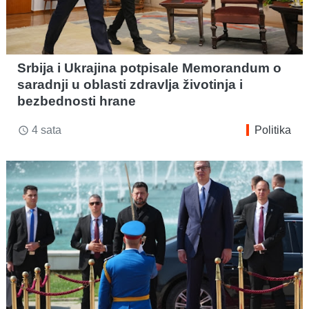
Srbija i Ukrajina potpisale Memorandum o
saradnji u oblasti zdravlja životinja i
bezbednosti hrane
4 sata
Politika
access_time