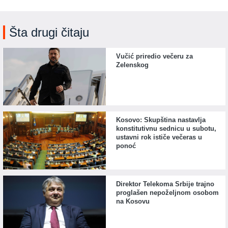
Šta drugi čitaju
Vučić priredio večeru za
Zelenskog
Kosovo: Skupština nastavlja
konstitutivnu sednicu u subotu,
ustavni rok ističe večeras u
ponoć
Direktor Telekoma Srbije trajno
proglašen nepoželjnom osobom
na Kosovu