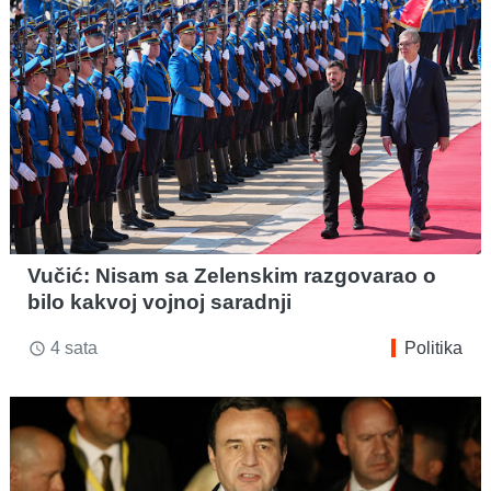
Vučić: Nisam sa Zelenskim razgovarao o
bilo kakvoj vojnoj saradnji
4 sata
Politika
access_time