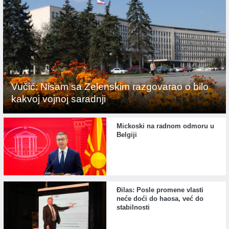
Vučić: Nisam sa Zelenskim razgovarao o bilo
kakvoj vojnoj saradnji
Mickoski na radnom odmoru u
Belgiji
Đilas: Posle promene vlasti
neće doći do haosa, već do
stabilnosti