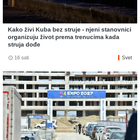
Kako živi Kuba bez struje - njeni stanovnici
organizuju život prema trenucima kada
struja dođe
16 sati
Svet
access_time