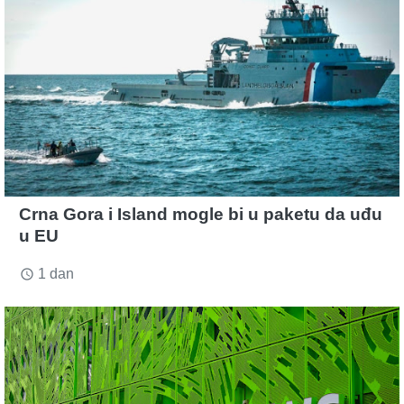
Crna Gora i Island mogle bi u paketu da uđu
u EU
1 dan
access_time