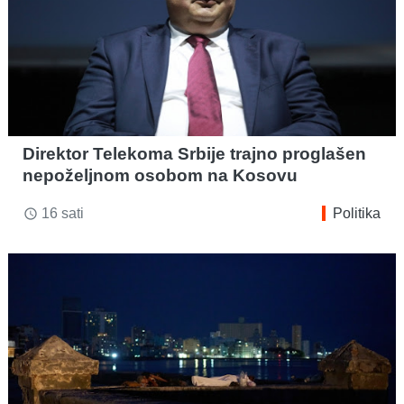
Direktor Telekoma Srbije trajno proglašen
nepoželjnom osobom na Kosovu
16 sati
Politika
access_time