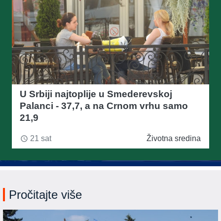
U Srbiji najtoplije u Smederevskoj
Palanci - 37,7, a na Crnom vrhu samo
21,9
21 sat
Životna sredina
access_time
Pročitajte više