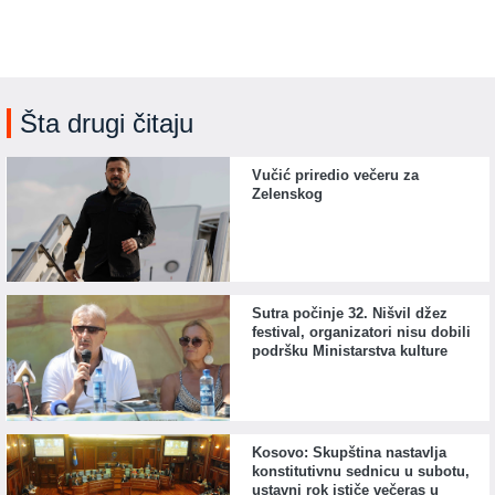
Šta drugi čitaju
Vučić priredio večeru za
Zelenskog
Sutra počinje 32. Nišvil džez
festival, organizatori nisu dobili
podršku Ministarstva kulture
Kosovo: Skupština nastavlja
konstitutivnu sednicu u subotu,
ustavni rok ističe večeras u