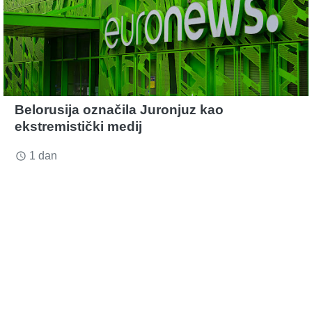
Belorusija označila Juronjuz kao
ekstremistički medij
1 dan
access_time