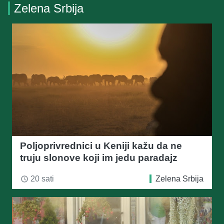
Zelena Srbija
Poljoprivrednici u Keniji kažu da ne
truju slonove koji im jedu paradajz
20 sati
Zelena Srbija
access_time