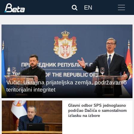
EN
Vučić: Ukrajina prijateljska zemlja, podržavamo
teritorijalni integritet
Glavni odbor SPS jednoglasno
podržao Dačića o samostalnom
izlasku na izbore