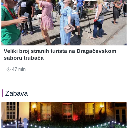
Veliki broj stranih turista na Dragačevskom
saboru trubača
47 min
access_time
Zabava