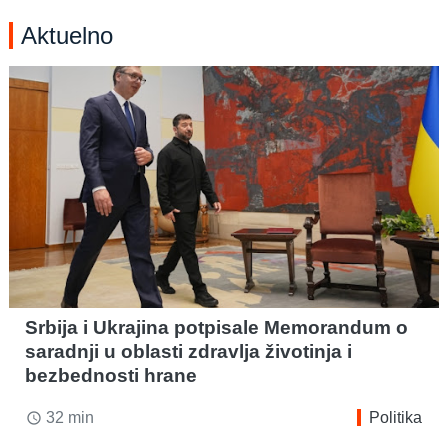
Aktuelno
Srbija i Ukrajina potpisale Memorandum o
saradnji u oblasti zdravlja životinja i
bezbednosti hrane
32 min
Politika
access_time