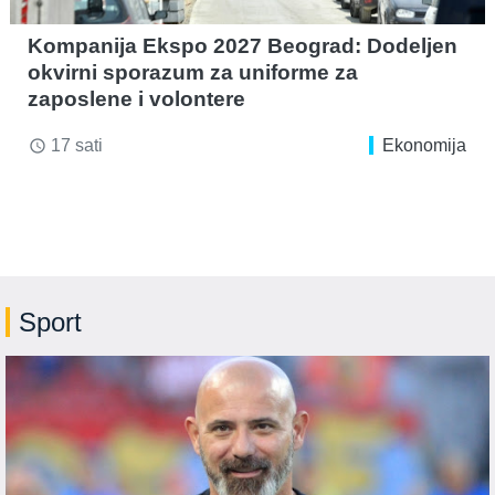
Kompanija Ekspo 2027 Beograd: Dodeljen
okvirni sporazum za uniforme za
zaposlene i volontere
17 sati
Ekonomija
access_time
Sport