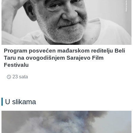
Program posvećen mađarskom reditelju Beli
Taru na ovogodišnjem Sarajevo Film
Festivalu
23 sata
access_time
U slikama