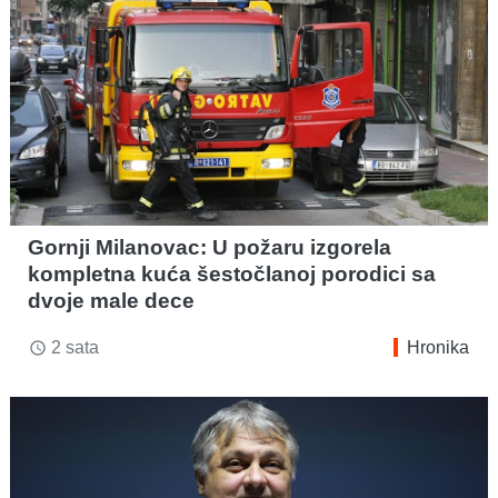
Gornji Milanovac: U požaru izgorela
kompletna kuća šestočlanoj porodici sa
dvoje male dece
2 sata
Hronika
access_time