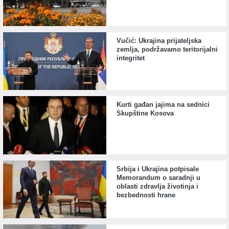
Vučić: Ukrajina prijateljska
zemlja, podržavamo teritorijalni
integritet
Kurti gađan jajima na sednici
Skupštine Kosova
Srbija i Ukrajina potpisale
Memorandum o saradnji u
oblasti zdravlja životinja i
bezbednosti hrane