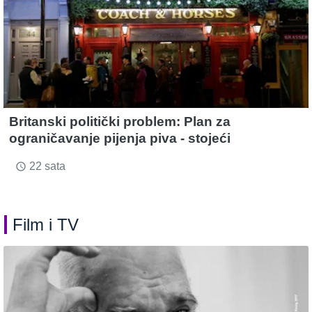
Britanski politički problem: Plan za
ograničavanje pijenja piva - stojeći
22 sata
access_time
Film i TV