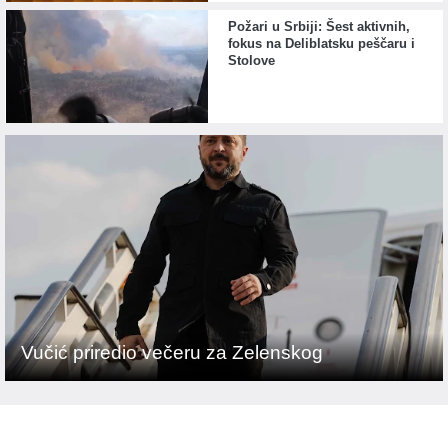
Požari u Srbiji: Šest aktivnih,
fokus na Deliblatsku peščaru i
Stolove
Vučić priredio večeru za Zelenskog