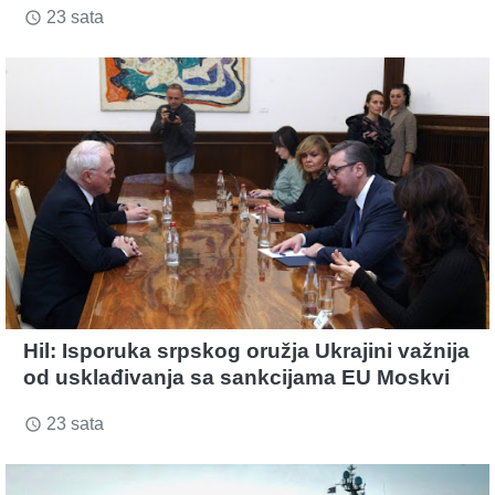
23 sata
access_time
Hil: Isporuka srpskog oružja Ukrajini važnija
od usklađivanja sa sankcijama EU Moskvi
23 sata
access_time