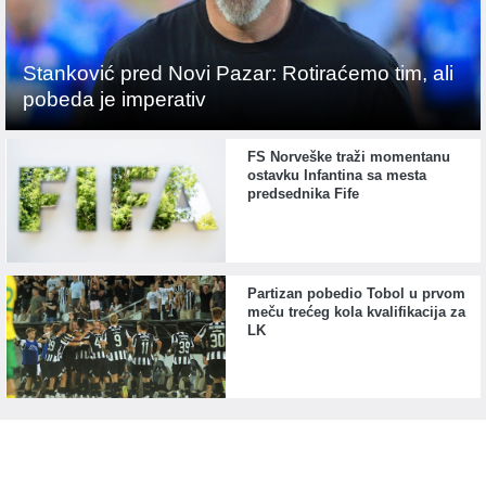
Stanković pred Novi Pazar: Rotiraćemo tim, ali
pobeda je imperativ
FS Norveške traži momentanu
ostavku Infantina sa mesta
predsednika Fife
Partizan pobedio Tobol u prvom
meču trećeg kola kvalifikacija za
LK