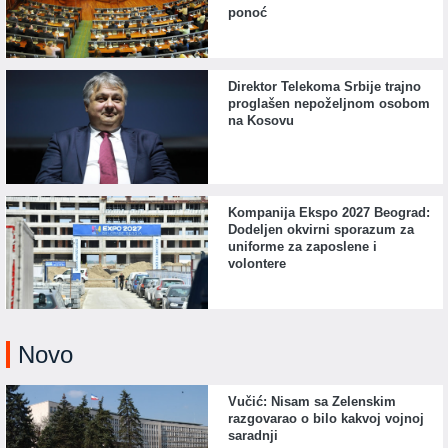
ponoć
Direktor Telekoma Srbije trajno
proglašen nepoželjnom osobom
na Kosovu
Kompanija Ekspo 2027 Beograd:
Dodeljen okvirni sporazum za
uniforme za zaposlene i
volontere
Novo
Vučić: Nisam sa Zelenskim
razgovarao o bilo kakvoj vojnoj
saradnji