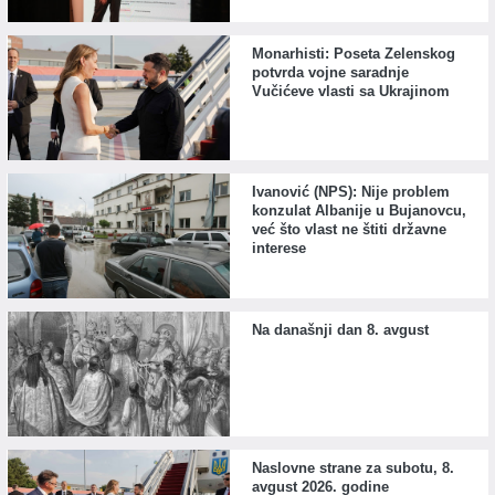
Monarhisti: Poseta Zelenskog
potvrda vojne saradnje
Vučićeve vlasti sa Ukrajinom
Ivanović (NPS): Nije problem
konzulat Albanije u Bujanovcu,
već što vlast ne štiti državne
interese
Na današnji dan 8. avgust
Naslovne strane za subotu, 8.
avgust 2026. godine