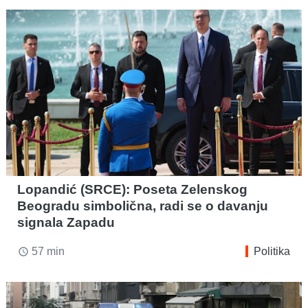
Lopandić (SRCE): Poseta Zelenskog
Beogradu simbolična, radi se o davanju
signala Zapadu
57 min
Politika
access_time