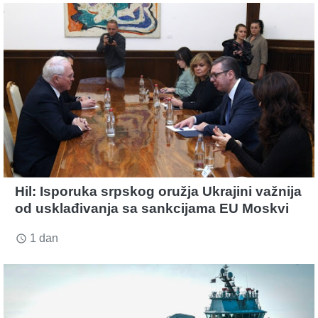
Hil: Isporuka srpskog oružja Ukrajini važnija
od usklađivanja sa sankcijama EU Moskvi
1 dan
access_time