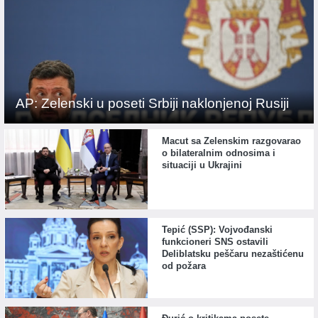
AP: Zelenski u poseti Srbiji naklonjenoj Rusiji
Macut sa Zelenskim razgovarao
o bilateralnim odnosima i
situaciji u Ukrajini
Tepić (SSP): Vojvođanski
funkcioneri SNS ostavili
Deliblatsku peščaru nezaštićenu
od požara