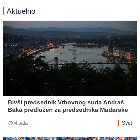
Aktuelno
Bivši predsednik Vrhovnog suda Andraš
Baka predložen za predsednika Mađarske
4 sata
Svet
access_time