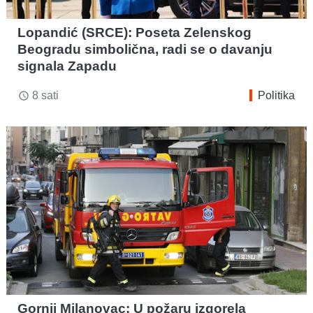
Lopandić (SRCE): Poseta Zelenskog
Beogradu simbolična, radi se o davanju
signala Zapadu
8 sati
Politika
access_time
Gornji Milanovac: U požaru izgorela