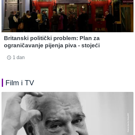
Britanski politički problem: Plan za
ograničavanje pijenja piva - stojeći
1 dan
access_time
Film i TV