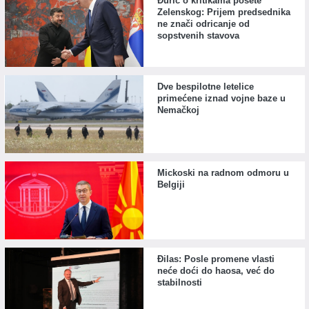
Đurić o kritikama posete
Zelenskog: Prijem predsednika
ne znači odricanje od
sopstvenih stavova
Dve bespilotne letelice
primećene iznad vojne baze u
Nemačkoj
Mickoski na radnom odmoru u
Belgiji
Đilas: Posle promene vlasti
neće doći do haosa, već do
stabilnosti