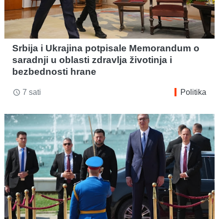
Srbija i Ukrajina potpisale Memorandum o
saradnji u oblasti zdravlja životinja i
bezbednosti hrane
7 sati
Politika
access_time