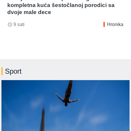
kompletna kuća šestočlanoj porodici sa
dvoje male dece
9 sati
Hronika
access_time
Sport