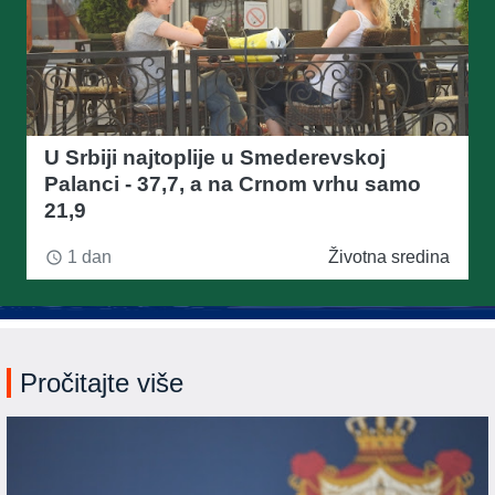
U Srbiji najtoplije u Smederevskoj
Palanci - 37,7, a na Crnom vrhu samo
21,9
1 dan
Životna sredina
access_time
Pročitajte više