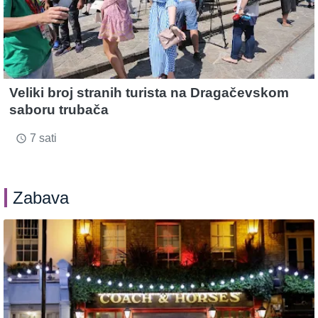
Veliki broj stranih turista na Dragačevskom
saboru trubača
7 sati
access_time
Zabava