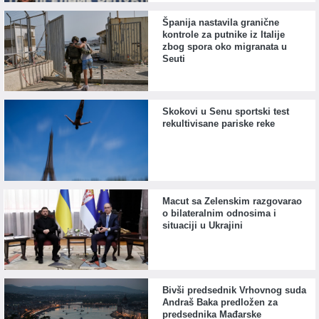
Španija nastavila granične
kontrole za putnike iz Italije
zbog spora oko migranata u
Seuti
Skokovi u Senu sportski test
rekultivisane pariske reke
Macut sa Zelenskim razgovarao
o bilateralnim odnosima i
situaciji u Ukrajini
Bivši predsednik Vrhovnog suda
Andraš Baka predložen za
predsednika Mađarske