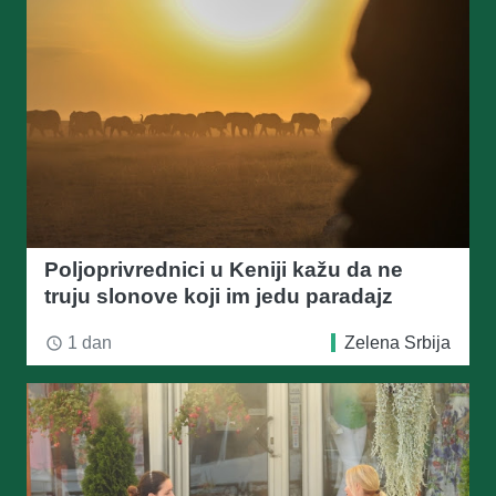
Poljoprivrednici u Keniji kažu da ne
truju slonove koji im jedu paradajz
1 dan
Zelena Srbija
access_time