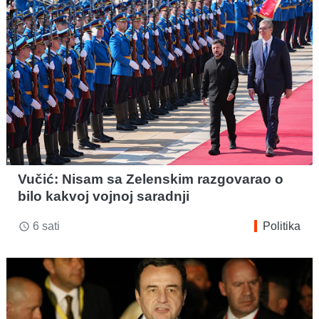
Vučić: Nisam sa Zelenskim razgovarao o
bilo kakvoj vojnoj saradnji
6 sati
Politika
access_time