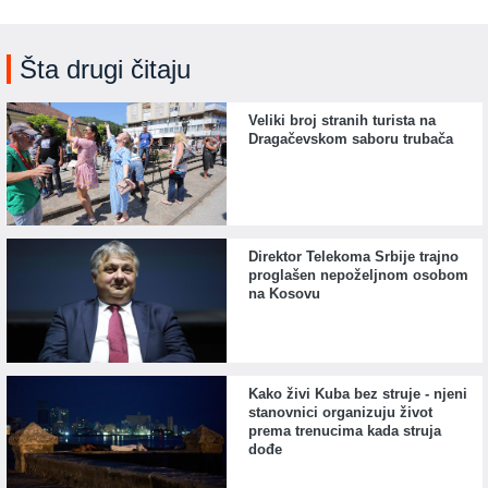
Šta drugi čitaju
Veliki broj stranih turista na
Dragačevskom saboru trubača
Direktor Telekoma Srbije trajno
proglašen nepoželjnom osobom
na Kosovu
Kako živi Kuba bez struje - njeni
stanovnici organizuju život
prema trenucima kada struja
dođe