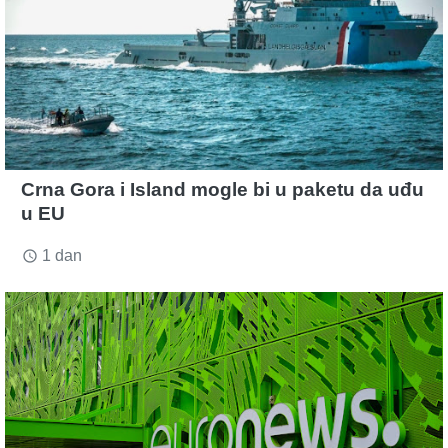
Crna Gora i Island mogle bi u paketu da uđu
u EU
1 dan
access_time