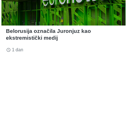
Belorusija označila Juronjuz kao
ekstremistički medij
1 dan
access_time