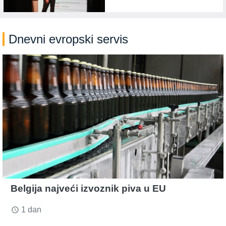
Dnevni evropski servis
Belgija najveći izvoznik piva u EU
1 dan
access_time