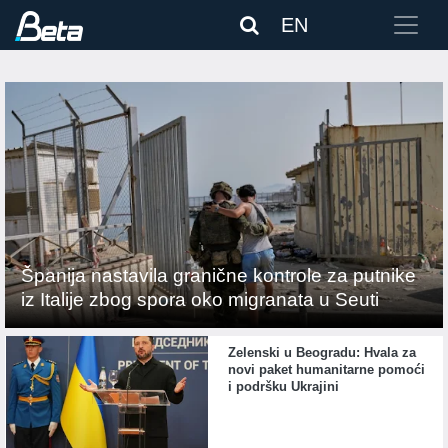
EN
Španija nastavila granične kontrole za putnike
iz Italije zbog spora oko migranata u Seuti
Zelenski u Beogradu: Hvala za
novi paket humanitarne pomoći
i podršku Ukrajini