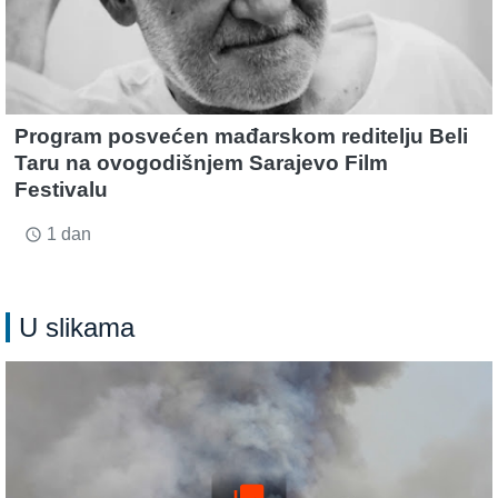
Program posvećen mađarskom reditelju Beli
Taru na ovogodišnjem Sarajevo Film
Festivalu
1 dan
access_time
U slikama