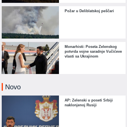
Požar u Deliblatskoj peščari
Monarhisti: Poseta Zelenskog
potvrda vojne saradnje Vučićeve
vlasti sa Ukrajinom
Novo
AP: Zelenski u poseti Srbiji
naklonjenoj Rusiji