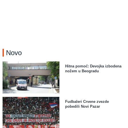
Novo
Hitna pomoć: Devojka izbodena
nožem u Beogradu
Fudbaleri Crvene zvezde
pobedili Novi Pazar