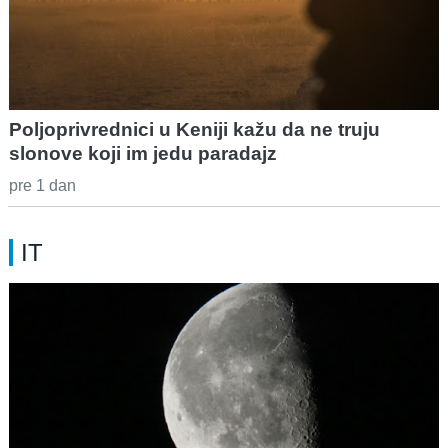
Poljoprivrednici u Keniji kažu da ne truju
slonove koji im jedu paradajz
pre 1 dan
IT