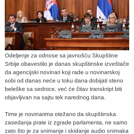
Odeljenje za odnose sa javnošću Skupštine
Srbije obavestilo je danas skupštinske izveštače
da agencijski novinari koji rade u novinarskoj
sobi od danas neće u toku dana dobijati steno
beleške sa sednice, već će čitav transkript biti
objavljivan na sajtu tek narednog dana.
Time je novinarima otežano da skupštinska
zasedanja prate iz zgrade parlamenta, ne samo
zato što je za snimanje i skidanje audio snimaka