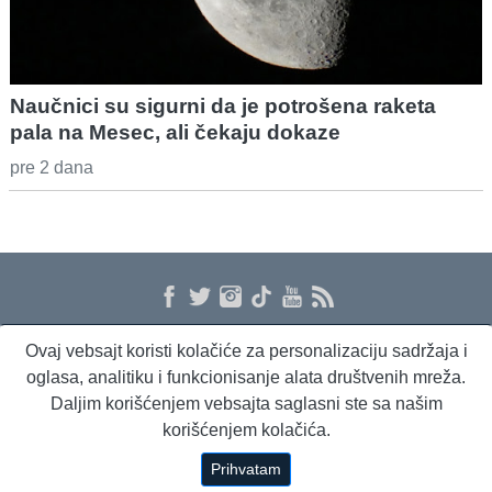
Naučnici su sigurni da je potrošena raketa
pala na Mesec, ali čekaju dokaze
pre 2 dana
Ovaj vebsajt koristi kolačiće za personalizaciju sadržaja i
O nama
Proizvodi i usluge
Politika privatnosti
Kontakt
RSS
oglasa, analitiku i funkcionisanje alata društvenih mreža.
Daljim korišćenjem vebsajta saglasni ste sa našim
korišćenjem kolačića.
Beta Briefing
Dnevni evropski servis
Radio Sto plus
Prihvatam
Copyright © 1994 - 2026 Beta Press d.o.o.