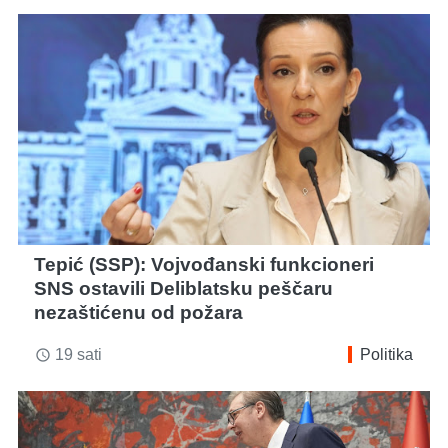
Tepić (SSP): Vojvođanski funkcioneri
SNS ostavili Deliblatsku peščaru
nezaštićenu od požara
19 sati
Politika
access_time