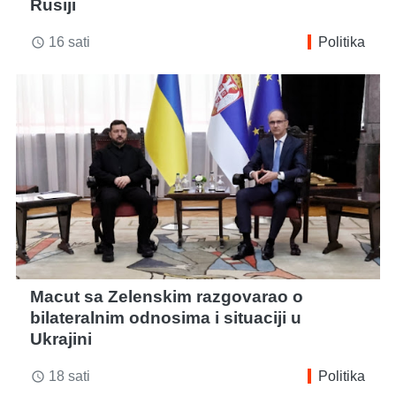
Rusiji
16 sati
Politika
access_time
Macut sa Zelenskim razgovarao o
bilateralnim odnosima i situaciji u
Ukrajini
18 sati
Politika
access_time