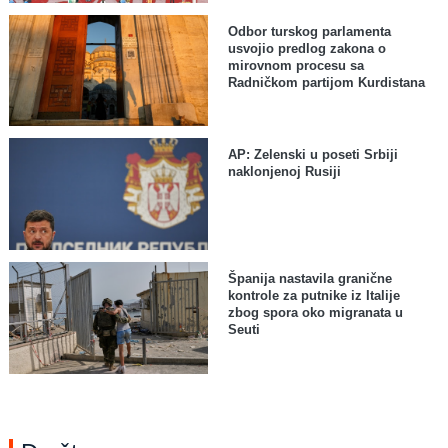
Odbor turskog parlamenta
usvojio predlog zakona o
mirovnom procesu sa
Radničkom partijom Kurdistana
AP: Zelenski u poseti Srbiji
naklonjenoj Rusiji
Španija nastavila granične
kontrole za putnike iz Italije
zbog spora oko migranata u
Seuti