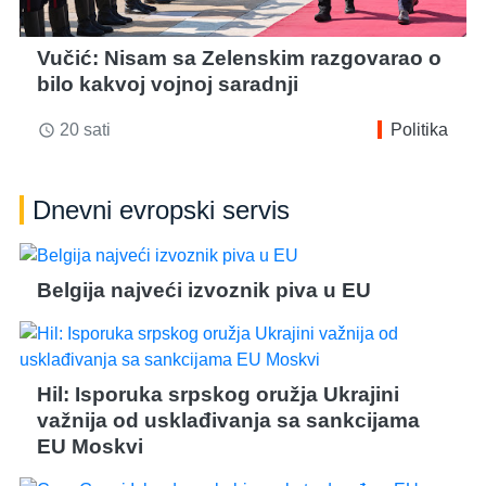
Vučić: Nisam sa Zelenskim razgovarao o
bilo kakvoj vojnoj saradnji
20 sati
Politika
access_time
Dnevni evropski servis
Belgija najveći izvoznik piva u EU
Hil: Isporuka srpskog oružja Ukrajini
važnija od usklađivanja sa sankcijama
EU Moskvi