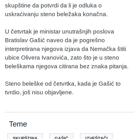
skupštine da potvrdi da li je odluka o
uskraćivanju steno beležaka konačna.
U četvrtak je ministar unutrašnjih poslova
Bratislav Gašić naveo da je pogrešno
interpretirana njegova izjava da Nemačka štiti
ubice Olivera Ivanovića, zato što je u steno
beleškama njegova citirana bez znaka pitanja.
Steno beleške od četvrtka, kada je Gašić to
tvrdio, još nisu objavljene.
Teme
SKUPŠTINA
GAŠIĆ
IZVEŠTAČI