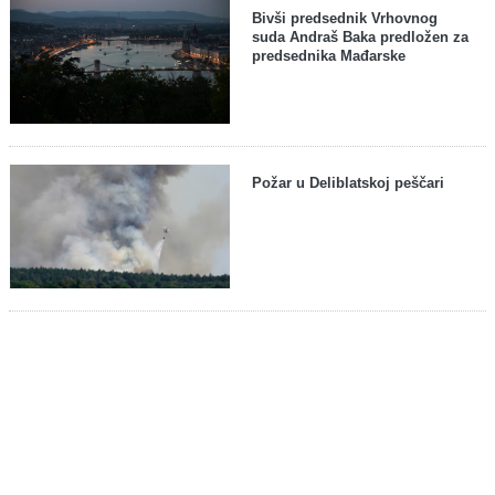
Bivši predsednik Vrhovnog
suda Andraš Baka predložen za
predsednika Mađarske
Požar u Deliblatskoj peščari