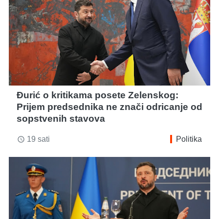
Đurić o kritikama posete Zelenskog:
Prijem predsednika ne znači odricanje od
sopstvenih stavova
19 sati
Politika
access_time