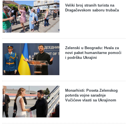
Veliki broj stranih turista na
Dragačevskom saboru trubača
Zelenski u Beogradu: Hvala za
novi paket humanitarne pomoći
i podršku Ukrajini
Monarhisti: Poseta Zelenskog
potvrda vojne saradnje
Vučićeve vlasti sa Ukrajinom