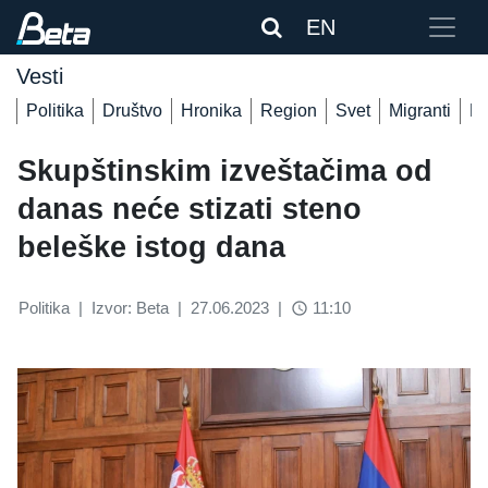
EN
Vesti
Politika
Društvo
Hronika
Region
Svet
Migranti
De
Skupštinskim izveštačima od
danas neće stizati steno
beleške istog dana
Politika
|
Izvor: Beta
|
27.06.2023
|
11:10
access_time