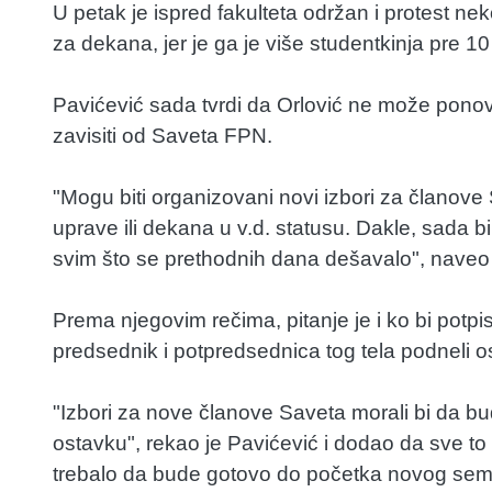
U petak je ispred fakulteta održan i protest nek
za dekana, jer je ga je više studentkinja pre 
Pavićević sada tvrdi da Orlović ne može pono
zavisiti od Saveta FPN.
"Mogu biti organizovani novi izbori za članove
uprave ili dekana u v.d. statusu. Dakle, sada b
svim što se prethodnih dana dešavalo", naveo 
Prema njegovim rečima, pitanje je i ko bi potp
predsednik i potpredsednica tog tela podneli o
"Izbori za nove članove Saveta morali bi da bu
ostavku", rekao je Pavićević i dodao da sve to
trebalo da bude gotovo do početka novog seme