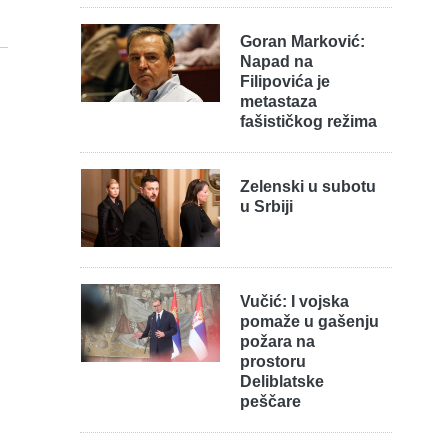
Goran Marković:
Napad na
Filipovića je
metastaza
fašističkog režima
Zelenski u subotu
u Srbiji
Vučić: I vojska
pomaže u gašenju
požara na
prostoru
Deliblatske
peščare