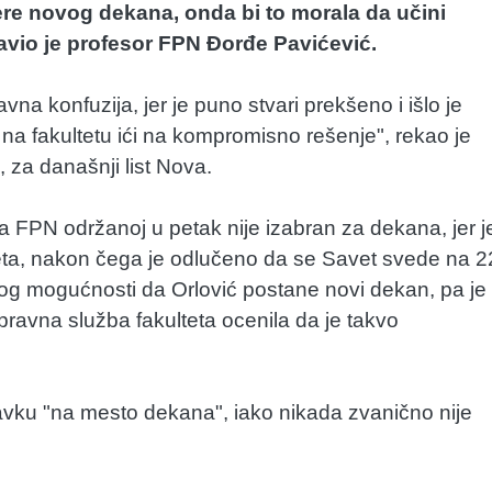
e novog dekana, onda bi to morala da učini
zjavio je profesor FPN Đorđe Pavićević.
a konfuzija, jer je puno stvari prekšeno i išlo je
a fakultetu ići na kompromisno rešenje", rekao je
, za današnji list Nova.
a FPN održanoj u petak nije izabran za dekana, jer j
eta, nakon čega je odlučeno da se Savet svede na 2
bog mogućnosti da Orlović postane novi dekan, pa je
 pravna služba fakulteta ocenila da je takvo
avku "na mesto dekana", iako nikada zvanično nije