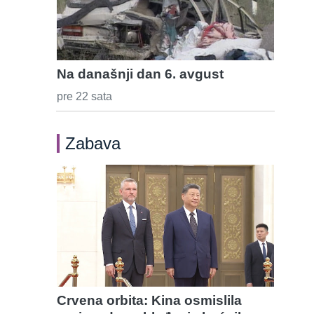
Na današnji dan 6. avgust
pre 22 sata
Zabava
Crvena orbita: Kina osmislila