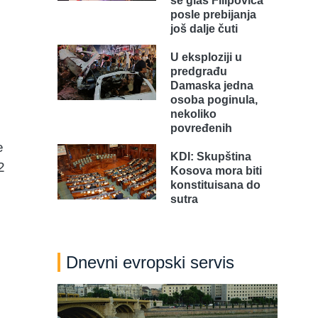
se glas Filipovića
posle prebijanja
još dalje čuti
U eksploziji u
predgrađu
Damaska jedna
osoba poginula,
nekoliko
povređenih
e
KDI: Skupština
2
Kosova mora biti
konstituisana do
sutra
Dnevni evropski servis