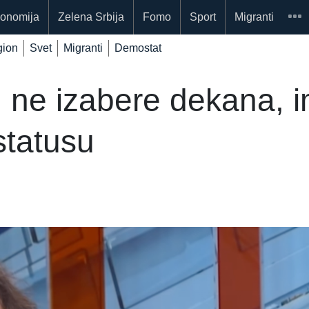
onomija
Zelena Srbija
Fomo
Sport
Migranti
ion
Svet
Migranti
Demostat
N ne izabere dekana, 
statusu