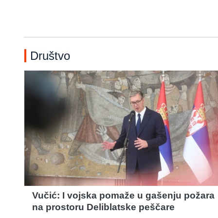
Društvo
Vučić: I vojska pomaže u gašenju požara
na prostoru Deliblatske peščare