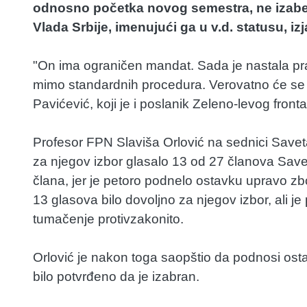
odnosno početka novog semestra, ne izaber
Vlada Srbije, imenujući ga u v.d. statusu, i
"On ima ograničen mandat. Sada je nastala pravn
mimo standardnih procedura. Verovatno će se n
Pavićević, koji je i poslanik Zeleno-levog fronta
Profesor FPN Slaviša Orlović na sednici Savet
za njegov izbor glasalo 13 od 27 članova Sav
člana, jer je petoro podnelo ostavku upravo z
13 glasova bilo dovoljno za njegov izbor, ali je
tumačenje protivzakonito.
Orlović je nakon toga saopštio da podnosi ost
bilo potvrđeno da je izabran.