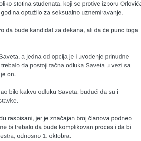
oliko stotina studenata, koji se protive izboru Orlović
10 godina optužilo za seksualno uznemiravanje.
vo da bude kandidat za dekana, ali da će puno toga
 Saveta, a jedna od opcija je i uvođenje prinudne
i trebalo da postoji tačna odluka Saveta u vezi sa
je on.
isao bilo kakvu odluku Saveta, budući da su i
stavke.
du raspisani, jer je značajan broj članova podneo
 ne bi trebalo da bude komplikovan proces i da bi
stra, odnosno 1. oktobra.