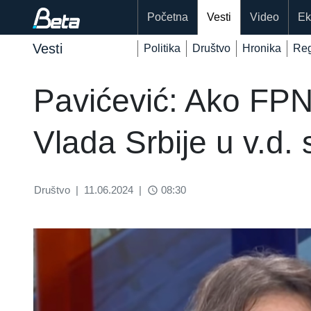
Početna
Vesti
Video
Ek
Vesti
Politika
Društvo
Hronika
Reg
Pavićević: Ako FP
Vlada Srbije u v.d. 
Društvo
|
11.06.2024
|
08:30
access_time