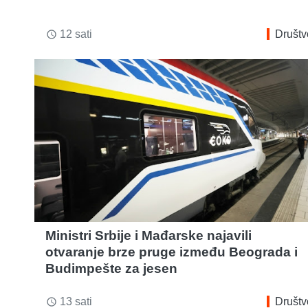
12 sati
Društv
access_time
Ministri Srbije i Mađarske najavili
otvaranje brze pruge između Beograda i
Budimpešte za jesen
13 sati
Društv
access_time