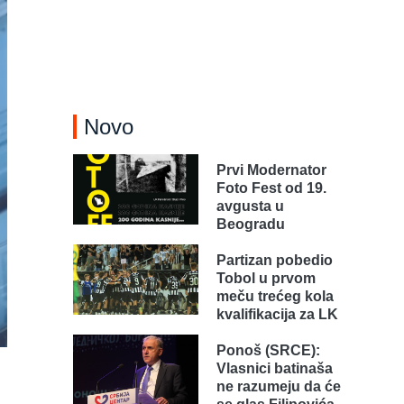
Novo
Prvi Modernator
Foto Fest od 19.
avgusta u
Beogradu
Partizan pobedio
Tobol u prvom
meču trećeg kola
kvalifikacija za LK
Ponoš (SRCE):
Vlasnici batinaša
ne razumeju da će