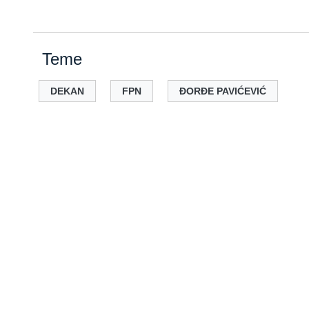
Teme
DEKAN
FPN
ĐORĐE PAVIĆEVIĆ