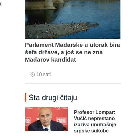
a
Parlament Mađarske u utorak bira
šefa države, a još se ne zna
Mađarov kandidat
18 sati
access_time
Šta drugi čitaju
Profesor Lompar:
Vučić neprestano
izaziva unutrašnje
srpske sukobe