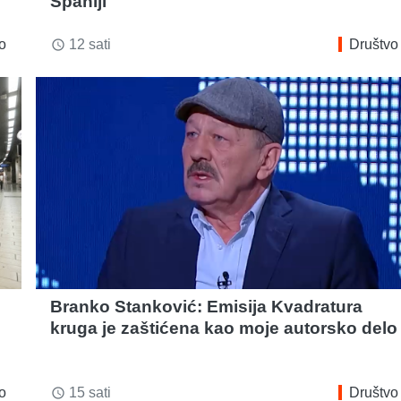
Španiji
o
12 sati
Društvo
access_time
Branko Stanković: Emisija Kvadratura
kruga je zaštićena kao moje autorsko delo
o
15 sati
Društvo
access_time