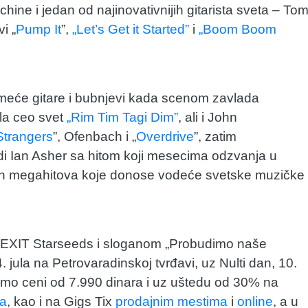
ne i jedan od najinovativnijih gitarista sveta – To
i „
Pump It
”,
„Let’s Get it Started”
i
„Boom Boom
rmeće gitare i bubnjevi kada scenom zavlada
la ceo svet
„Rim Tim Tagi Dim”
, ali i John
Strangers
”, Ofenbach i „
Overdrive
”, zatim
adi Ian Asher sa hitom koji mesecima odzvanja u
gih megahitova koje donose vodeće svetske muzičke
m EXIT Starseeds i sloganom „Probudimo naše
jula na Petrovaradinskoj tvrđavi, uz Nulti dan, 10.
omo ceni od 7.990 dinara i uz uštedu od 30% na
la
, kao i na Gigs Tix
prodajnim mestima
i
online
, a u