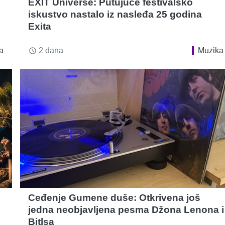
EXIT Universe: Putujuće festivalsko
iskustvo nastalo iz nasleđa 25 godina
Exita
a
2 dana
Muzika
access_time
Ceđenje Gumene duše: Otkrivena još
jedna neobjavljena pesma Džona Lenona i
Bitlsa