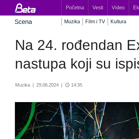
Početna
Vesti
Video
Ek
Scena
Muzika
Film i TV
Kultura
Na 24. rođendan Ex
nastupa koji su ispis
Muzika
|
29.06.2024
|
14:35
access_time