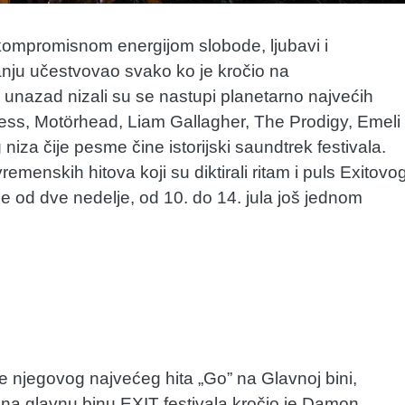
skompromisnom energijom slobode, ljubavi i
ranju učestvovao svako ko je kročio na
 unazad nizali su se nastupi planetarno najvećih
ess, Motörhead, Liam Gallagher, The Prodigy, Emeli
za čije pesme čine istorijski saundtrek festivala.
enskih hitova koji su diktirali ritam i puls Exitovo
 od dve nedelje, od 10. do 14. jula još jednom
e njegovog najvećeg hita „Go” na Glavnoj bini,
 na glavnu binu EXIT festivala kročio je Damon