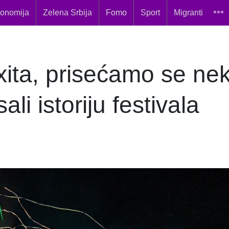
onomija
Zelena Srbija
Fomo
Sport
Migranti
ita, prisećamo se nek
ali istoriju festivala