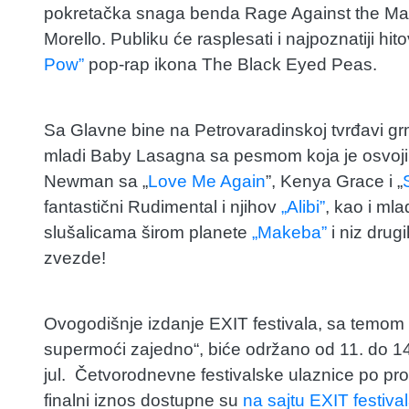
pokretačka snaga benda Rage Against the Machi
Morello. Publiku će rasplesati i najpoznatiji hitov
Pow”
pop-rap ikona The Black Eyed Peas.
Sa Glavne bine na Petrovaradinskoj tvrđavi g
mladi Baby Lasagna sa pesmom koja je osvoji
Newman sa „
Love Me Again
”, Kenya Grace i „
fantastični Rudimental i njihov
„Alibi”
, kao i ml
slušalicama širom planete
„Makeba”
i niz dru
zvezde!
Ovogodišnje izdanje EXIT festivala, sa temo
supermoći zajedno“, biće održano od 11. do 14. 
jul. Četvorodnevne festivalske ulaznice po pr
finalni iznos dostupne su
na sajtu EXIT festiva