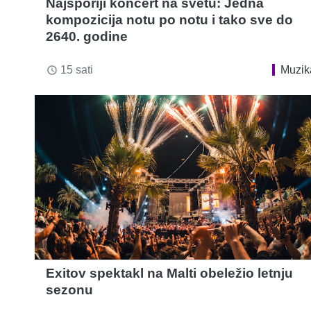
Najsporiji koncert na svetu: Jedna
kompozicija notu po notu i tako sve do
2640. godine
15 sati
Muzik
access_time
Exitov spektakl na Malti obeležio letnju
sezonu