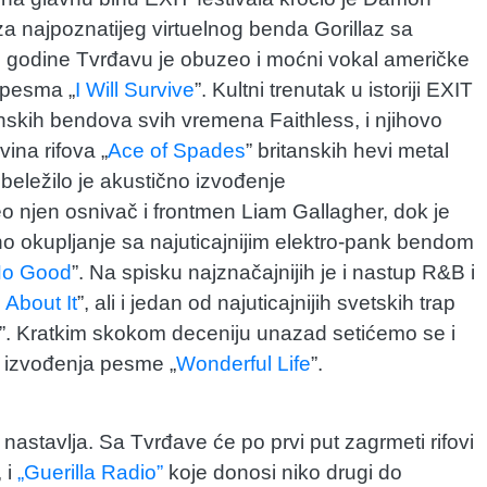
za najpoznatijeg virtuelnog benda Gorillaz sa
te godine Tvrđavu je obuzeo i moćni vokal američke
a pesma „
I Will Survive
”. Kultni trenutak u istoriji EXIT
onskih bendova svih vremena Faithless, i njihovo
avina rifova „
Ace of Spades
” britanskih hevi metal
beležilo je akustično izvođenje
eo njen osnivač i frontmen Liam Gallagher, dok je
no okupljanje sa najuticajnijim elektro-pank bendom
o Good
”. Na spisku najznačajnijih je i nastup R&B i
 About It
”, ali i jedan od najuticajnijih svetskih trap
”. Kratkim skokom deceniju unazad setićemo se i
 izvođenja pesme „
Wonderful Life
”.
 nastavlja. Sa Tvrđave će po prvi put zagrmeti rifovi
, i
„Guerilla Radio”
koje donosi niko drugi do