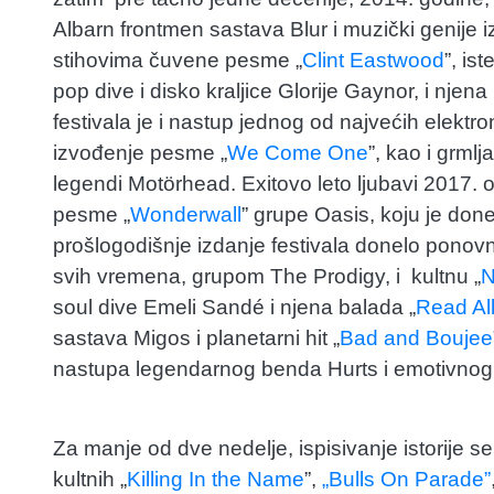
Albarn frontmen sastava Blur i muzički genije i
stihovima čuvene pesme „
Clint Eastwood
”, is
pop dive i disko kraljice Glorije Gaynor, i njen
festivala je i nastup jednog od najvećih elektr
izvođenje pesme „
We Come One
”, kao i grmlj
legendi Motörhead. Exitovo leto ljubavi 2017. o
pesme „
Wonderwall
” grupe Oasis, koju je don
prošlogodišnje izdanje festivala donelo ponov
svih vremena, grupom The Prodigy, i kultnu „
N
soul dive Emeli Sandé i njena balada „
Read All
sastava Migos i planetarni hit „
Bad and Boujee
nastupa legendarnog benda Hurts i emotivnog
Za manje od dve nedelje, ispisivanje istorije se
kultnih „
Killing In the Name
”,
„Bulls On Parade”