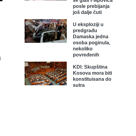
se glas Filipovića
posle prebijanja
još dalje čuti
U eksploziji u
predgrađu
Damaska jedna
osoba poginula,
nekoliko
povređenih
g
KDI: Skupština
Kosova mora biti
konstituisana do
sutra