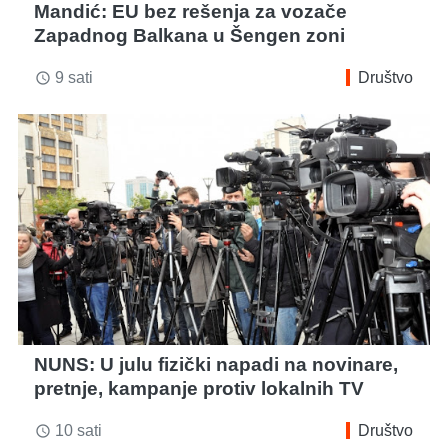
Mandić: EU bez rešenja za vozače
Zapadnog Balkana u Šengen zoni
9 sati
Društvo
access_time
NUNS: U julu fizički napadi na novinare,
pretnje, kampanje protiv lokalnih TV
10 sati
Društvo
access_time