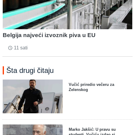
Belgija najveći izvoznik piva u EU
11 sati
access_time
Šta drugi čitaju
Vučić priredio večeru za
Zelenskog
Marko Jakšić: U pravu su
studenti, Vučiću izdao si