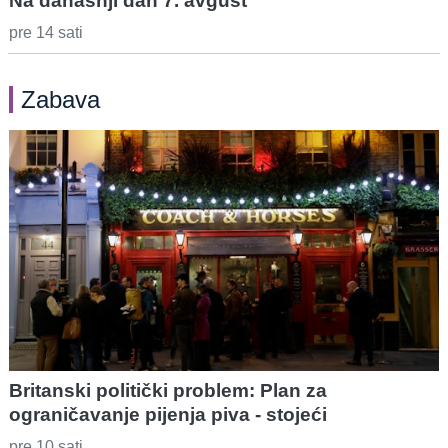
Na današnji dan 7. avgust
pre 14 sati
Zabava
Britanski politički problem: Plan za
ograničavanje pijenja piva - stojeći
pre 10 sati