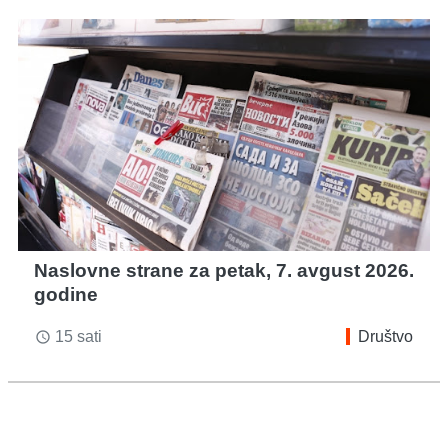
Naslovne strane za petak, 7. avgust 2026.
godine
15 sati
Društvo
access_time