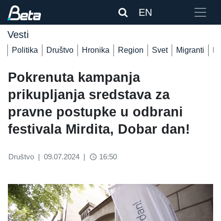
EN
Vesti
Politika
Društvo
Hronika
Region
Svet
Migranti
De
Pokrenuta kampanja
prikupljanja sredstava za
pravne postupke u odbrani
festivala Mirdita, Dobar dan!
Društvo
|
09.07.2024
|
16:50
access_time