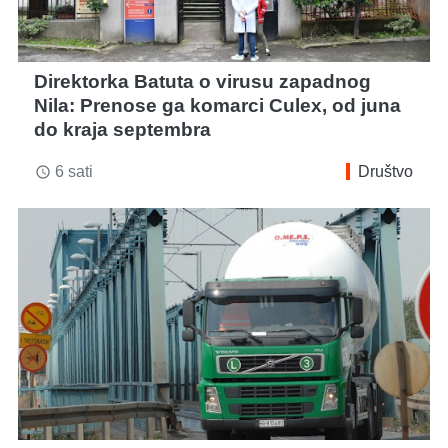
Direktorka Batuta o virusu zapadnog
Nila: Prenose ga komarci Culex, od juna
do kraja septembra
6 sati
Društvo
access_time