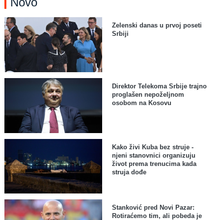
Novo
Zelenski danas u prvoj poseti
Srbiji
Direktor Telekoma Srbije trajno
proglašen nepoželjnom
osobom na Kosovu
Kako živi Kuba bez struje -
njeni stanovnici organizuju
život prema trenucima kada
struja dođe
Stanković pred Novi Pazar:
Rotiraćemo tim, ali pobeda je