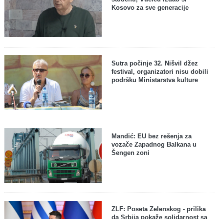
Kosovo za sve generacije
Sutra počinje 32. Nišvil džez
festival, organizatori nisu dobili
podršku Ministarstva kulture
Mandić: EU bez rešenja za
vozače Zapadnog Balkana u
Šengen zoni
ZLF: Poseta Zelenskog - prilika
da Srbija pokaže solidarnost sa