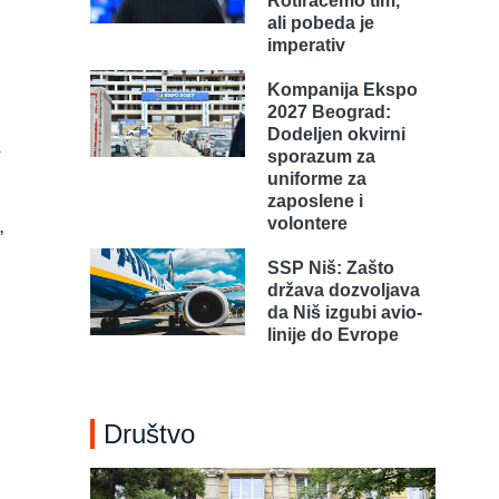
Rotiraćemo tim,
ali pobeda je
imperativ
Kompanija Ekspo
2027 Beograd:
Dodeljen okvirni
a
sporazum za
uniforme za
zaposlene i
,
volontere
SSP Niš: Zašto
država dozvoljava
da Niš izgubi avio-
linije do Evrope
Društvo