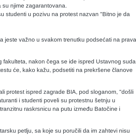
ja su njime zagarantovana.
su studenti u pozivu na protest nazvan "Bitno je da
a jeste važno u svakom trenutku podsećati na prav
 fakulteta, nakon čega se ide ispred Ustavnog suda
estu će, kako kažu, podsetiti na prekršene članove
li protest ispred zagrade BIA, pod sloganom, "došli
turanti i studenti poveli su protestnu šetnju u
tranzitnu raskrsnicu na putu između Batočine i
arsku petlju, sa koje su poručili da im zahtevi nisu