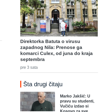
Direktorka Batuta o virusu
zapadnog Nila: Prenose ga
komarci Culex, od juna do kraja
septembra
pre 3 sata
Šta drugi čitaju
Marko Jakšić: U
pravu su studenti,
Vučiću izdao si
Kosovo za sve