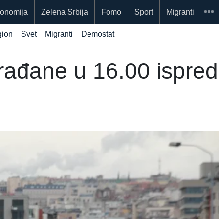
onomija
Zelena Srbija
Fomo
Sport
Migranti
ion
Svet
Migranti
Demostat
građane u 16.00 ispre