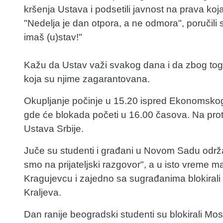
kršenja Ustava i podsetili javnost na prava ko
"Nedelja je dan otpora, a ne odmora", poručili 
imaš (u)stav!"
Kažu da Ustav važi svakog dana i da zbog tog
koja su njime zagarantovana.
Okupljanje počinje u 15.20 ispred Ekonomskog
gde će blokada početi u 16.00 časova. Na prot
Ustava Srbije.
Juče su studenti i građani u Novom Sadu održa
smo na prijateljski razgovor", a u isto vreme ma
Kragujevcu i zajedno sa sugrađanima blokirali 
Kraljeva.
Dan ranije beogradski studenti su blokirali Most