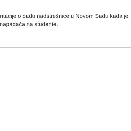
entacije o padu nadstrešnice u Novom Sadu kada je
e napadača na studente.