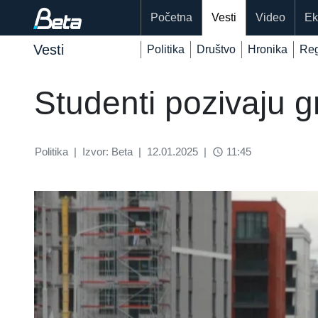
Početna
Vesti
Video
Ek
Vesti
Politika
Društvo
Hronika
Reg
Studenti pozivaju 
Politika
|
Izvor: Beta
|
12.01.2025
|
11:45
access_time