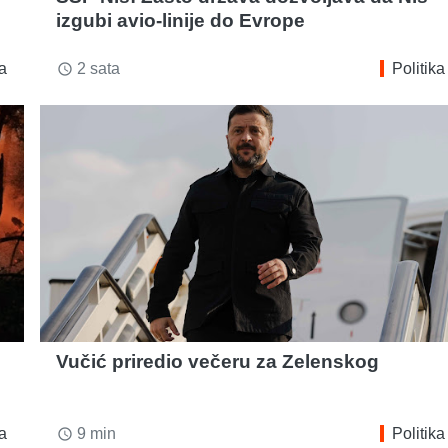
izgubi avio-linije do Evrope
ka
2 sata
Politika
access_time
Vučić priredio večeru za Zelenskog
ka
9 min
Politika
access_time