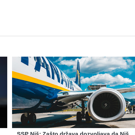
SSP Niš: Zašto država dozvoljava da Niš