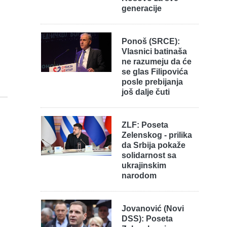
generacije
Ponoš (SRCE):
Vlasnici batinaša
ne razumeju da će
se glas Filipovića
posle prebijanja
još dalje čuti
ZLF: Poseta
Zelenskog - prilika
da Srbija pokaže
solidarnost sa
ukrajinskim
narodom
Jovanović (Novi
DSS): Poseta