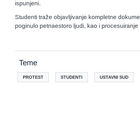
ispunjeni.
Studenti traže objavljivanje kompletne dokum
poginulo petnaestoro ljudi, kao i procesuiranj
Teme
PROTEST
STUDENTI
USTAVNI SUD