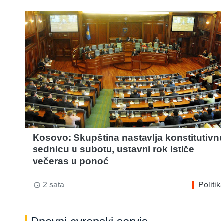
Kosovo: Skupština nastavlja konstitutivn
sednicu u subotu, ustavni rok ističe
večeras u ponoć
2 sata
Politi
access_time