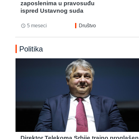
zaposlenima u pravosuđu
ispred Ustavnog suda
5 meseci
Društvo
access_time
Politika
Direktor Telekoma Srbije trajno proglašen