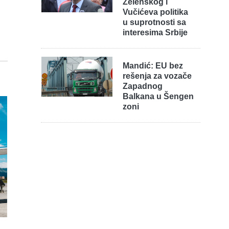
Zelenskog i
Vučićeva politika
u suprotnosti sa
interesima Srbije
Mandić: EU bez
rešenja za vozače
Zapadnog
Balkana u Šengen
zoni