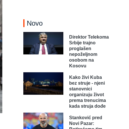
Novo
Direktor Telekoma
Srbije trajno
proglašen
nepoželjnom
osobom na
Kosovu
Kako živi Kuba
bez struje - njeni
stanovnici
organizuju život
prema trenucima
kada struja dođe
Stanković pred
Novi Pazar: