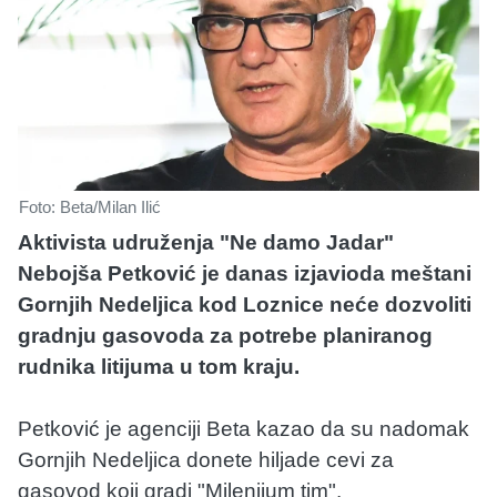
Foto: Beta/Milan Ilić
Aktivista udruženja "Ne damo Jadar"
Nebojša Petković je danas izjavioda meštani
Gornjih Nedeljica kod Loznice neće dozvoliti
gradnju gasovoda za potrebe planiranog
rudnika litijuma u tom kraju.
Petković je agenciji Beta kazao da su nadomak
Gornjih Nedeljica donete hiljade cevi za
gasovod koji gradi "Milenijum tim".