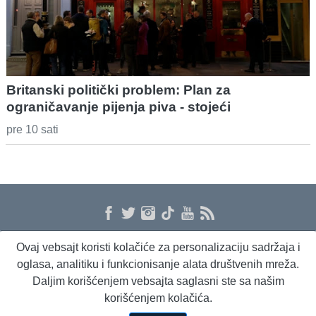
Britanski politički problem: Plan za
ograničavanje pijenja piva - stojeći
pre 10 sati
Ovaj vebsajt koristi kolačiće za personalizaciju sadržaja i
O nama
Proizvodi i usluge
Politika privatnosti
Kontakt
RSS
oglasa, analitiku i funkcionisanje alata društvenih mreža.
Daljim korišćenjem vebsajta saglasni ste sa našim
korišćenjem kolačića.
Beta Briefing
Dnevni evropski servis
Radio Sto plus