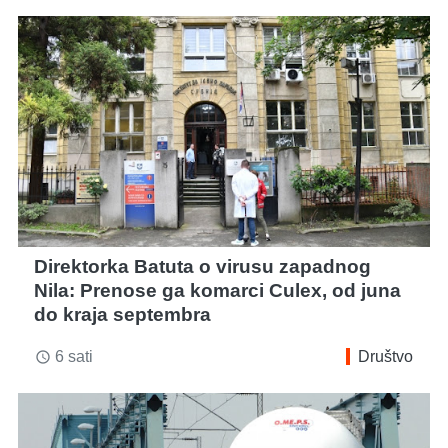
Direktorka Batuta o virusu zapadnog
Nila: Prenose ga komarci Culex, od juna
do kraja septembra
6 sati
Društvo
access_time