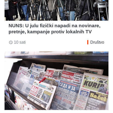
NUNS: U julu fizički napadi na novinare,
pretnje, kampanje protiv lokalnih TV
10 sati
Društvo
access_time