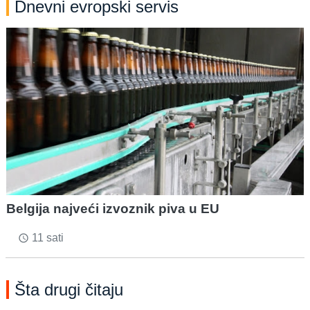
Dnevni evropski servis
Belgija najveći izvoznik piva u EU
11 sati
access_time
Šta drugi čitaju