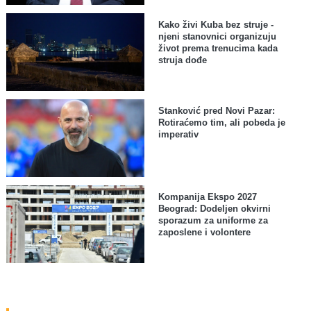
Kako živi Kuba bez struje -
njeni stanovnici organizuju
život prema trenucima kada
struja dođe
Stanković pred Novi Pazar:
Rotiraćemo tim, ali pobeda je
imperativ
Kompanija Ekspo 2027
Beograd: Dodeljen okvirni
sporazum za uniforme za
zaposlene i volontere