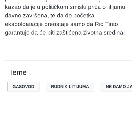
kazao da je u političkom smislu priča o litijumu
davno završena, te da do početka
ekspoloatacije preostaje samo da Rio Tinto
garantuje da će biti zaštićena životna sredina.
Teme
GASOVOD
RUDNIK LITIJUMA
NE DAMO JAD