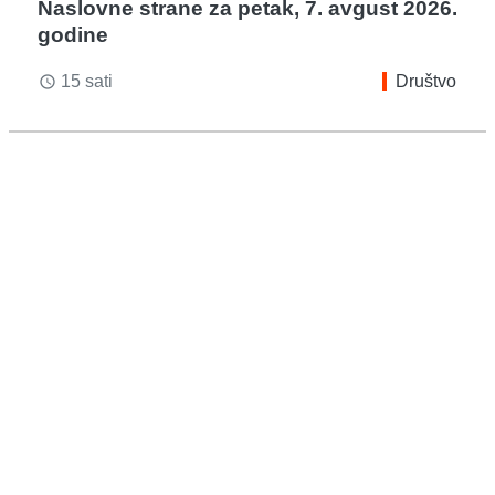
Naslovne strane za petak, 7. avgust 2026.
godine
15 sati
Društvo
access_time