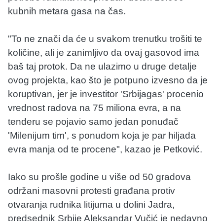
kubnih metara gasa na čas.
"To ne znači da će u svakom trenutku trošiti te
količine, ali je zanimljivo da ovaj gasovod ima
baš taj protok. Da ne ulazimo u druge detalje
ovog projekta, kao što je potpuno izvesno da je
koruptivan, jer je investitor 'Srbijagas' procenio
vrednost radova na 75 miliona evra, a na
tenderu se pojavio samo jedan ponuđač
'Milenijum tim', s ponudom koja je par hiljada
evra manja od te procene", kazao je Petković.
Iako su prošle godine u više od 50 gradova
održani masovni protesti građana protiv
otvaranja rudnika litijuma u dolini Jadra,
predsednik Srbije Aleksandar Vučić je nedavno