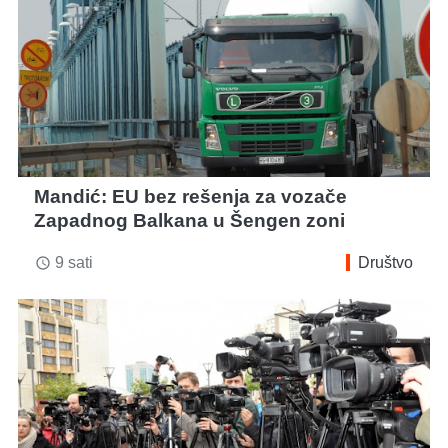
Mandić: EU bez rešenja za vozače
Zapadnog Balkana u Šengen zoni
9 sati
Društvo
access_time