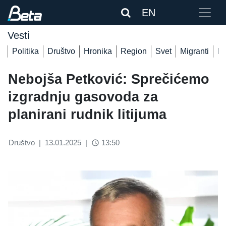
EN
Vesti
Politika
Društvo
Hronika
Region
Svet
Migranti
De
Nebojša Petković: Sprečićemo
izgradnju gasovoda za
planirani rudnik litijuma
Društvo
|
13.01.2025
|
13:50
access_time