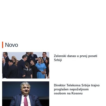
Novo
Zelenski danas u prvoj poseti
Srbiji
Direktor Telekoma Srbije trajno
proglašen nepoželjnom
osobom na Kosovu