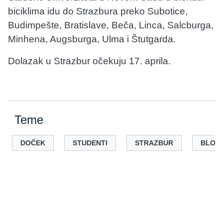
biciklima idu do Strazbura preko Subotice,
Budimpešte, Bratislave, Beča, Linca, Salcburga,
Minhena, Augsburga, Ulma i Štutgarda.
Dolazak u Strazbur očekuju 17. aprila.
Teme
DOČEK
STUDENTI
STRAZBUR
BLOK