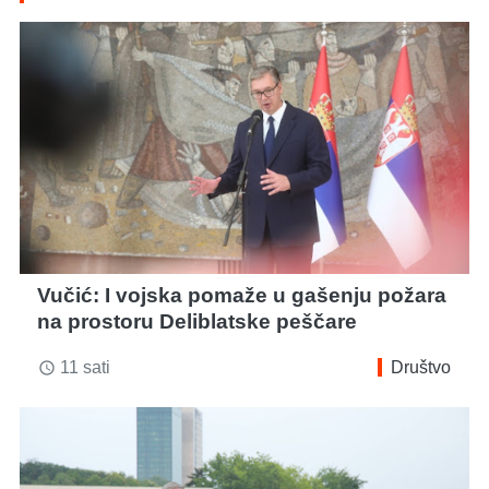
Vučić: I vojska pomaže u gašenju požara
na prostoru Deliblatske peščare
11 sati
Društvo
access_time