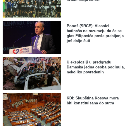
Ponoš (SRCE): Vlasnici
batinaša ne razumeju da će se
glas Filipovića posle prebijanja
još dalje čuti
U eksploziji u predgrađu
Damaska jedna osoba poginula,
nekoliko povređenih
KDI: Skupština Kosova mora
biti konstituisana do sutra