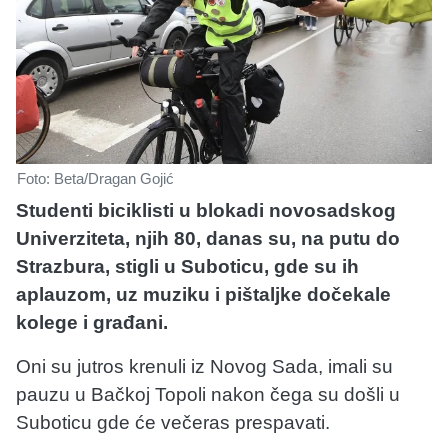
Foto: Beta/Dragan Gojić
Studenti biciklisti u blokadi novosadskog
Univerziteta, njih 80, danas su, na putu do
Strazbura, stigli u Suboticu, gde su ih
aplauzom, uz muziku i pištaljke dočekale
kolege i građani.
Oni su jutros krenuli iz Novog Sada, imali su
pauzu u Bačkoj Topoli nakon čega su došli u
Suboticu gde će večeras prespavati.