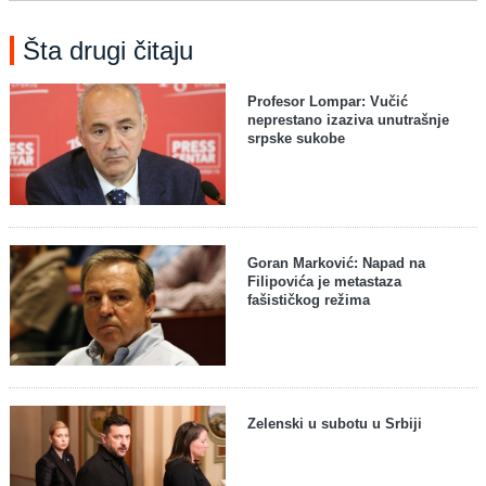
Šta drugi čitaju
Profesor Lompar: Vučić
neprestano izaziva unutrašnje
srpske sukobe
Goran Marković: Napad na
Filipovića je metastaza
fašističkog režima
Zelenski u subotu u Srbiji