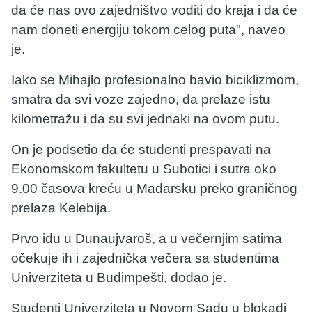
da će nas ovo zajedništvo voditi do kraja i da će
nam doneti energiju tokom celog puta", naveo
je.
Iako se Mihajlo profesionalno bavio biciklizmom,
smatra da svi voze zajedno, da prelaze istu
kilometražu i da su svi jednaki na ovom putu.
On je podsetio da će studenti prespavati na
Ekonomskom fakultetu u Subotici i sutra oko
9.00 časova kreću u Mađarsku preko graničnog
prelaza Kelebija.
Prvo idu u Dunaujvaroš, a u večernjim satima
očekuje ih i zajednička večera sa studentima
Univerziteta u Budimpešti, dodao je.
Studenti Univerziteta u Novom Sadu u blokadi