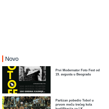
Novo
Prvi Modernator Foto Fest od
19. avgusta u Beogradu
Partizan pobedio Tobol u
prvom meču trećeg kola
kvalifikacija za LK