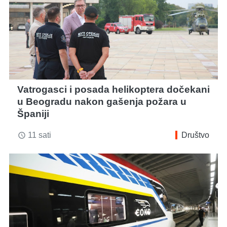
Vatrogasci i posada helikoptera dočekani
u Beogradu nakon gašenja požara u
Španiji
11 sati
Društvo
access_time