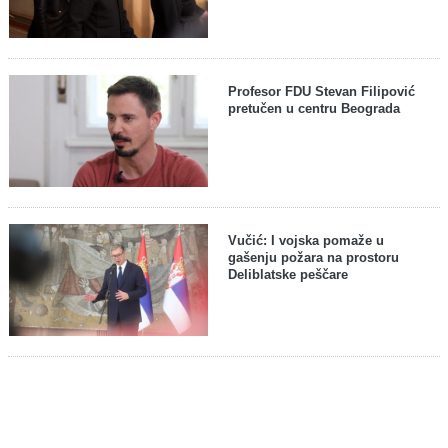
Profesor FDU Stevan Filipović
pretučen u centru Beograda
Vučić: I vojska pomaže u
gašenju požara na prostoru
Deliblatske peščare