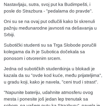
Nastavljaju, sutra, svoj put ka Budimpešti, i
posle do Strazbura - "pedalama do pravde".
Oni su se na ovaj put odlučili kako bi skrenuli
pažnju međunarodne javnosti na dešavanja u
Srbiji.
Subotički studenti su sa Trga Slobode poručili
kolegama da ih je Subotica dočekala sa
ponosom i otvorenim srcem.
Jedna od subotičkih studentkinja u blokadi je
kazala da su "ovde kod kuće, među prijateljima",
u gradu koji, kako je navela, "ceni trud i strast".
"Napunite bateriju, udahnite atmosferu ovog
mesta i ponesite još jedan lep trenutak sa
sobom, na vašem putu ka Strazburu", navela je