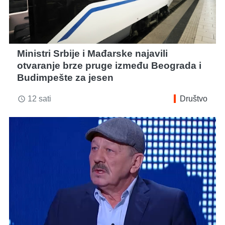
Ministri Srbije i Mađarske najavili
otvaranje brze pruge između Beograda i
Budimpešte za jesen
12 sati
Društvo
access_time