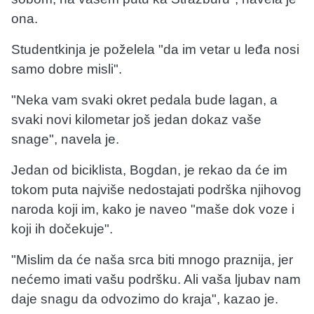
ona.
Studentkinja je poželela "da im vetar u leđa nosi
samo dobre misli".
"Neka vam svaki okret pedala bude lagan, a
svaki novi kilometar još jedan dokaz vaše
snage", navela je.
Jedan od biciklista, Bogdan, je rekao da će im
tokom puta najviše nedostajati podrška njihovog
naroda koji im, kako je naveo "maše dok voze i
koji ih dočekuje".
"Mislim da će naša srca biti mnogo praznija, jer
nećemo imati vašu podršku. Ali vaša ljubav nam
daje snagu da odvozimo do kraja", kazao je.