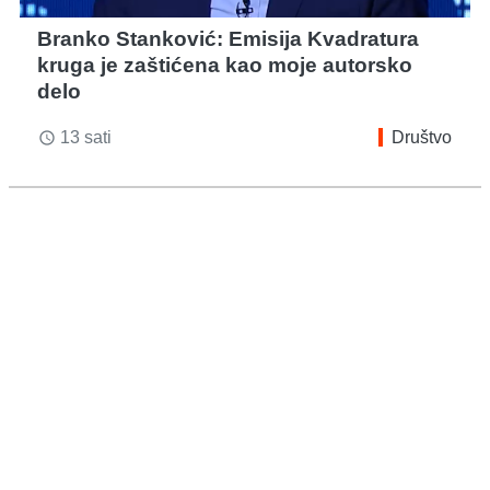
Branko Stanković: Emisija Kvadratura
kruga je zaštićena kao moje autorsko
delo
13 sati
Društvo
access_time