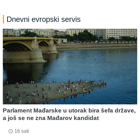
Dnevni evropski servis
Parlament Mađarske u utorak bira šefa države,
a još se ne zna Mađarov kandidat
16 sati
access_time