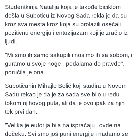
Studentkinja Natalija koja je takođe biciklom
došla u Suboticu iz Novog Sada rekla je da su
kroz sva mesta kroz koja su prolazili osećali
pozitivnu energiju i entuzijazam koji je zračio iz
ljudi.
"Mi smo ih samo sakupili i nosimo ih sa sobom, i
guramo u svoje noge - pedalama do pravde",
poručila je ona.
Subotičanin Mihajlo Bolić koji studira u Novom
Sadu rekao je da je za sada sve bilo u redu
tokom njihovog puta, ali da je ovo ipak za njih
tek prvi dan.
"Velika je euforija bila na ispraćaju i ovde na
dočeku. Svi smo još puni energije i nadamo se