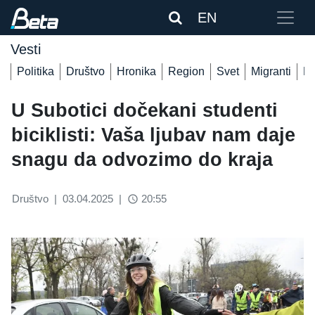
EN
Vesti
Politika
Društvo
Hronika
Region
Svet
Migranti
De
U Subotici dočekani studenti
biciklisti: Vaša ljubav nam daje
snagu da odvozimo do kraja
Društvo
|
03.04.2025
|
20:55
access_time