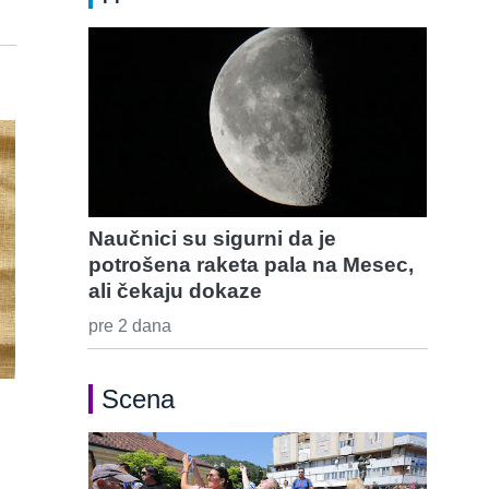
Naučnici su sigurni da je
potrošena raketa pala na Mesec,
ali čekaju dokaze
pre 2 dana
Scena