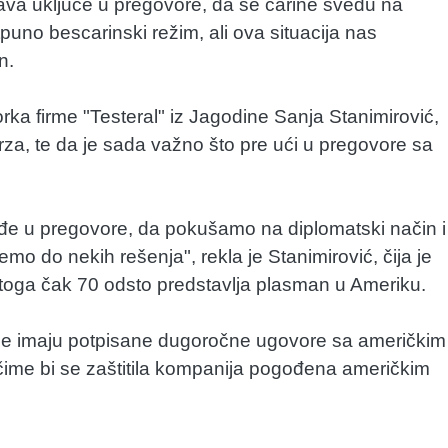
žava uključe u pregovore, da se carine svedu na
uno bescarinski režim, ali ova situacija nas
n.
ka firme "Testeral" iz Jagodine Sanja Stanimirović,
rza, te da je sada važno što pre ući u pregovore sa
i uđe u pregovore, da pokušamo na diplomatski način i
do nekih rešenja", rekla je Stanimirović, čija je
 toga čak 70 odsto predstavlja plasman u Ameriku.
oje imaju potpisane dugoročne ugovore sa američkim
ime bi se zaštitila kompanija pogođena američkim