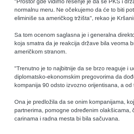
"Prostor gde vidimo rešenje je da se PKS i dr
normalnu meru. Ne očekujemo da će to biti potp
eliminiše sa američkog tržišta", rekao je Kršani
Sa tom ocenom saglasna je i generalna direktor
koja smatra da je reakcija države bila veoma b
američkom stranom.
"Trenutno je to najbitnije da se brzo reaguje 
diplomatsko-ekonomskim pregovorima da dođemo 
kompanija 90 odsto izvozno orijentisana, a od
Ona je predložila da se onim kompanijama, k
partnerima, pomogne određenim olakšicama, č
carinama i radna mesta bi bila sačuvana.