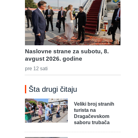
Naslovne strane za subotu, 8.
avgust 2026. godine
pre 12 sati
Šta drugi čitaju
Veliki broj stranih
turista na
Dragačevskom
saboru trubača