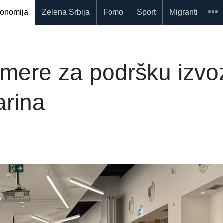
onomija
Zelena Srbija
Fomo
Sport
Migranti
mere za podršku izvo
arina