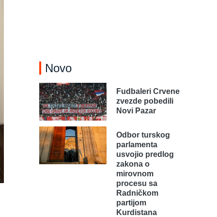
Novo
Fudbaleri Crvene
zvezde pobedili
Novi Pazar
Odbor turskog
parlamenta
usvojio predlog
zakona o
mirovnom
procesu sa
Radničkom
partijom
Kurdistana