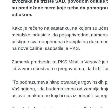
izvoznika na tržište SAD, povodom odluke 
su predložene mere koje treba da pomog
odlukom.
Kako je rečeno na sastanku, na kojem su učest
metalske industrije, do poljoprivredne, namensk
pristigne sva neophodna i kompletna dokumenta
na nove carine, saopštile je PKS.
Zamenik predsednika PKS Mihailo Vesović je o
i državom učestvuju u pregovorima, da bi bili os
"To podrazumeva hitno otvaranje trgovinskih p
Vašingtonu, i da budemo jedna od zemalja koja 
uslove, makar one koji bi nas izjednačili sa re