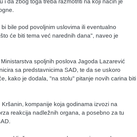
 i da zbog toga treba razmotriti na koji način je
ogne.
e bi bile pod povoljnim uslovima ili eventualno
 što će biti tema već narednih dana", naveo je
Ministarstva spoljnih poslova Jagoda Lazarević
icira sa predstavnicima SAD, te da se uskoro
, kako je dodala, "na stolu" pitanje novih carina biti
Kršanin, kompanije koja godinama izvozi na
brza reakcija nadležnih organa, a posebno za tu
SAD.