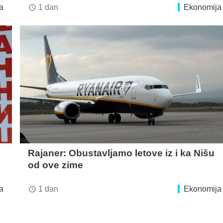
a
1 dan
Ekonomija
access_time
Rajaner: Obustavljamo letove iz i ka Nišu
od ove zime
a
1 dan
Ekonomija
access_time