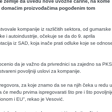
te zemlje da uvedu nove uvozne carine, na kome
nu domaćim proizvođačima pogođenim tom
vovale kompanije iz različitih sektora, od gumarske 
e i autoindustrije, očekuje se da do 9. aprila
cija iz SAD, koja inače prati odluke koje se odnos
cenio da je važno da privrednici sa zajedno sa PKS
tvareni povoljniji uslovi za kompanije.
regovora, za koje znamo da se na njih čeka u redu 
će među prvima ispregovarati što pre i što povoljnij
gionom i EU", rekao je Vesović.