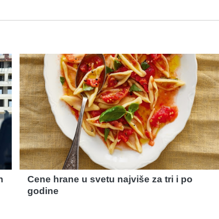
n
Cene hrane u svetu najviše za tri i po
godine