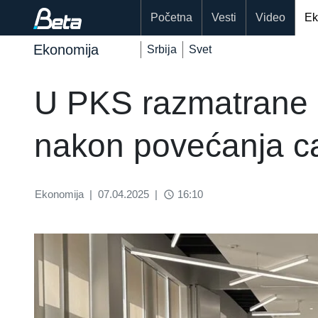
Početna
Vesti
Video
Ek
Ekonomija
Srbija
Svet
U PKS razmatrane 
nakon povećanja c
Ekonomija
|
07.04.2025
|
16:10
access_time