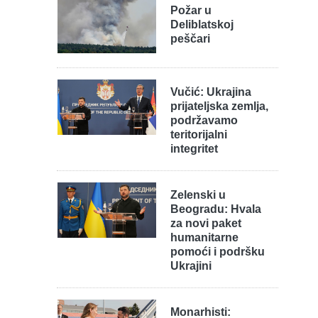
Požar u
Deliblatskoj
peščari
Vučić: Ukrajina
prijateljska zemlja,
podržavamo
teritorijalni
integritet
Zelenski u
Beogradu: Hvala
za novi paket
humanitarne
pomoći i podršku
Ukrajini
Monarhisti: