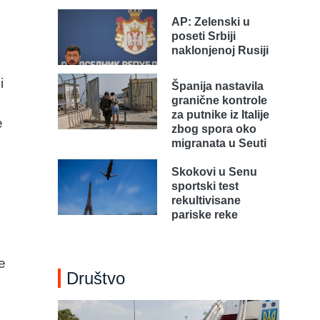
AP: Zelenski u
poseti Srbiji
naklonjenoj Rusiji
i
Španija nastavila
granične kontrole
za putnike iz Italije
e
zbog spora oko
migranata u Seuti
Skokovi u Senu
sportski test
rekultivisane
pariske reke
u
e
Društvo