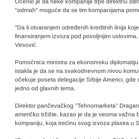
Ocenio je da neke kompanije trpe direktnu štetu
"odmah" moguće da se tim kompanijama pom
"Da li otvaranjem određenih kreditnih linija koj
finansiranjem izvoza pod povoljnijim uslovima,
Vesović.
Pomoćnica ministra za ekonomsku diplomatiju 
istakla je da se na svakodnevnom nivou komun
očekuje poseta delegacije Srbije Americi, gde će
jedno od glavnih tema.
Direktor pančevačkog "Tehnomarketa" Dragan 
američko tržište, kazao je da je veoma važna 
kompaniju, koja trećinu svog izvoza plasira u 