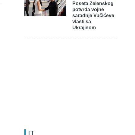
Poseta Zelenskog
potvrda vojne
saradnje Vučićeve
vlasti sa
Ukrajinom
IT