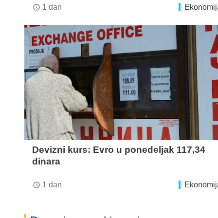
1 dan
Ekonomij
access_time
Devizni kurs: Evro u ponedeljak 117,34
dinara
1 dan
Ekonomij
access_time