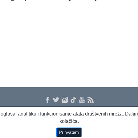
 i oglasa, analitiku i funkcionisanje alata društvenih mreža. Dal
kolačića.
Prihvatam
Copyright © 1994 - 2026 Beta Press d.o.o.