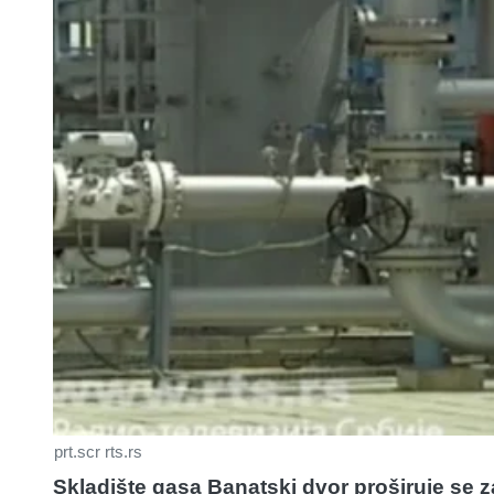
prt.scr rts.rs
Skladište gasa Banatski dvor proširuje se z