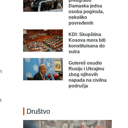
predgrađu
Damaska jedna
osoba poginula,
nekoliko
povređenih
KDI: Skupština
Kosova mora biti
konstituisana do
sutra
Gutereš osudio
Rusiju i Ukrajinu
h
zbog njihovih
napada na civilna
područja
m
Društvo