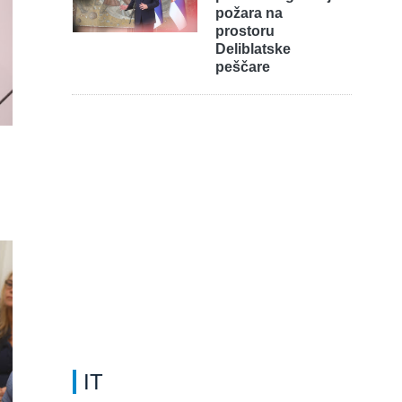
požara na
prostoru
Deliblatske
peščare
IT