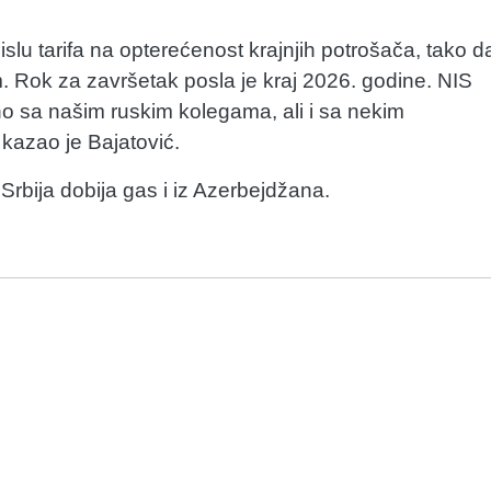
mislu tarifa na opterećenost krajnjih potrošača, tako d
Rok za završetak posla je kraj 2026. godine. NIS
ano sa našim ruskim kolegama, ali i sa nekim
kazao je Bajatović.
bija dobija gas i iz Azerbejdžana.