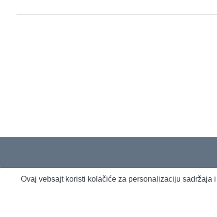
Ovaj vebsajt koristi kolačiće za personalizaciju sadržaja
O nama
Proizvodi i usluge
Politika privatnosti
Kontakt
RSS