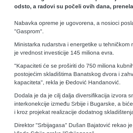
odsto, a radovi su počeli ovih dana, prenela
Nabavka opreme je ugovorena, a nosioci posla 
"Gasprom".
Ministarka rudarstva i energetike u tehničko
je vrednost investicije 145 miliona evra.
"Kapaciteti će se proširiti do 750 miliona kubn
postojećim skladištima Banatskog dvora i zahva
kapaciteta", rekla je Đedović Handanović.
Dodala je da je cilj dalja diversifikacija izvo
interkonekcije između Srbije i Bugarske, a b
i kroz projekat realizacije dodatnog skladištenj
Direktor "Srbijagasa" Dušan Bajatović rekao j