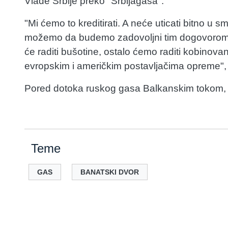
Vlade Srbije preko "Srbijagasa".
"Mi ćemo to kreditirati. A neće uticati bitno u s
možemo da budemo zadovoljni tim dogovorom. 
će raditi bušotine, ostalo ćemo raditi kobinov
evropskim i američkim postavljačima opreme", 
Pored dotoka ruskog gasa Balkanskim tokom, Sr
Teme
GAS
BANATSKI DVOR