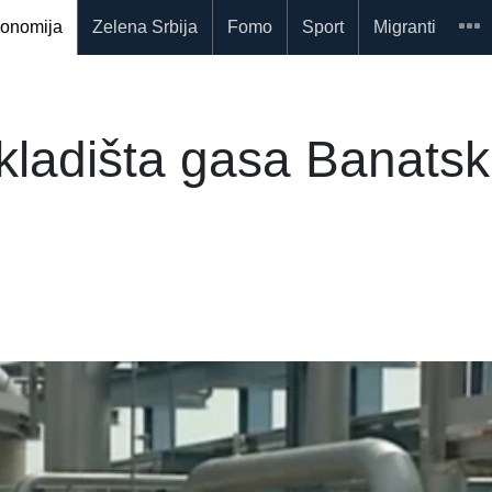
onomija
Zelena Srbija
Fomo
Sport
Migranti
skladišta gasa Banatsk