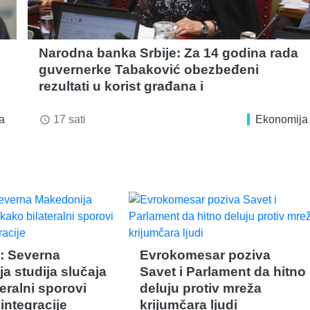
Narodna banka Srbije: Za 14 godina rada
guvernerke Tabaković obezbeđeni
rezultati u korist građana i
a
17 sati
Ekonomija
access_time
: Severna
Evrokomesar poziva
a studija slučaja
Savet i Parlament da hitno
eralni sporovi
deluju protiv mreža
integracije
krijumčara ljudi