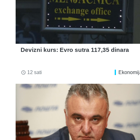
Devizni kurs: Evro sutra 117,35 dinara
12 sati
Ekonomij
access_time