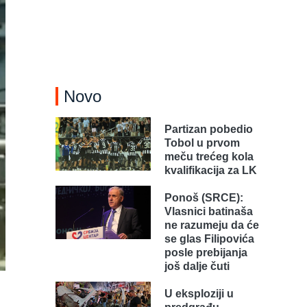
Novo
Partizan pobedio
Tobol u prvom
meču trećeg kola
kvalifikacija za LK
Ponoš (SRCE):
Vlasnici batinaša
ne razumeju da će
se glas Filipovića
posle prebijanja
još dalje čuti
U eksploziji u