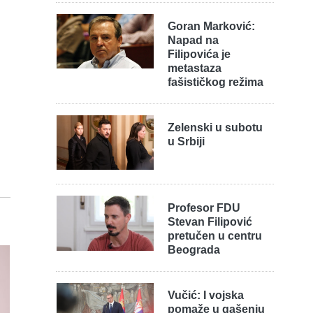
Goran Marković:
Napad na
Filipovića je
metastaza
fašističkog režima
Zelenski u subotu
u Srbiji
Profesor FDU
Stevan Filipović
pretučen u centru
Beograda
Vučić: I vojska
pomaže u gašenju