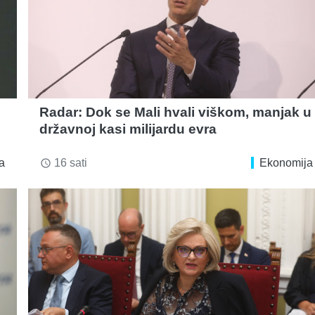
Radar: Dok se Mali hvali viškom, manjak u
državnoj kasi milijardu evra
a
16 sati
Ekonomija
access_time