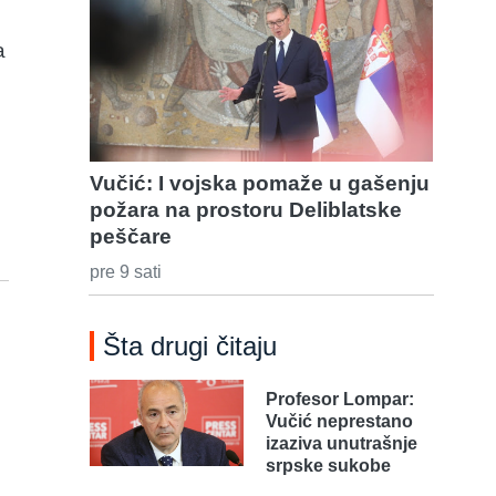
a
Vučić: I vojska pomaže u gašenju
požara na prostoru Deliblatske
peščare
pre 9 sati
Šta drugi čitaju
Profesor Lompar:
Vučić neprestano
izaziva unutrašnje
srpske sukobe