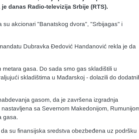
 je danas Radio-televizija Srbije (RTS).
su akcionari "Banatskog dvora", "Srbijagas" i
m mandatu Dubravka Đedović Handanović rekla je da
ih metara gasa. Do sada smo gas skladištili u
ljujući skladištima u Mađarskoj - dolazili do dodatni
ra snabdevanja gasom, da je završena izgradnja
iće nastavljena sa Severnom Makedonijom, Rumunijo
a gasa.
e da su finansijska sredstva obezbeđena uz podršku