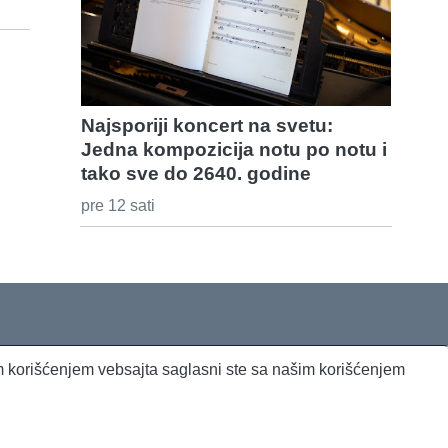
Najsporiji koncert na svetu:
Jedna kompozicija notu po notu i
tako sve do 2640. godine
pre 12 sati
jim korišćenjem vebsajta saglasni ste sa našim korišćenjem
Beta Briefing
Dnevni evropski servis
Radio Sto plus