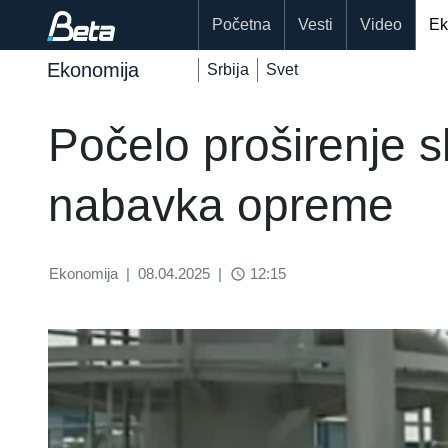
Početna
Vesti
Video
Ek
Ekonomija
Srbija
Svet
Počelo proširenje 
nabavka opreme
Ekonomija
|
08.04.2025
|
12:15
access_time