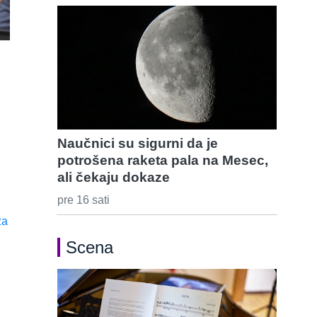
Naučnici su sigurni da je
potrošena raketa pala na Mesec,
ali čekaju dokaze
pre 16 sati
Scena