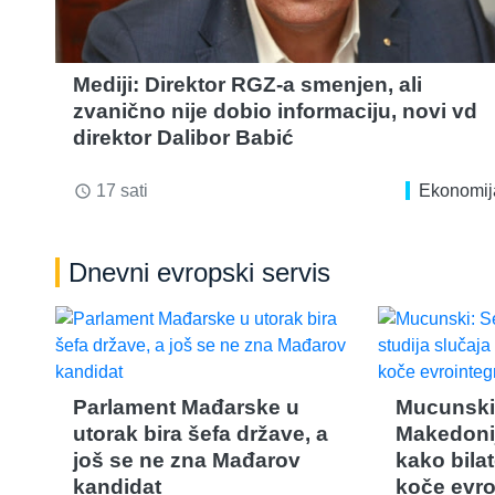
Mediji: Direktor RGZ-a smenjen, ali
zvanično nije dobio informaciju, novi vd
direktor Dalibor Babić
17 sati
Ekonomij
access_time
Dnevni evropski servis
Parlament Mađarske u
Mucunski
utorak bira šefa države, a
Makedonij
još se ne zna Mađarov
kako bilat
kandidat
koče evro