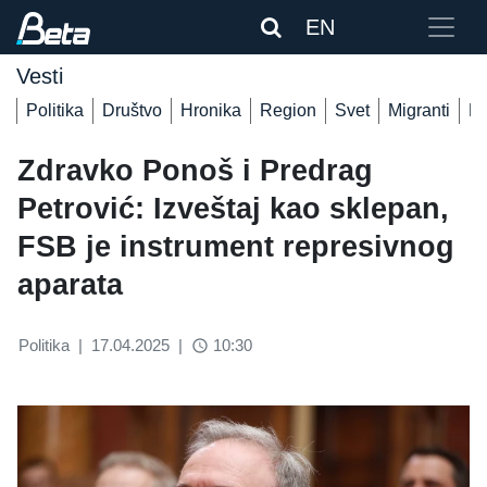
EN
Vesti
Politika
Društvo
Hronika
Region
Svet
Migranti
De
Zdravko Ponoš i Predrag
Petrović: Izveštaj kao sklepan,
FSB je instrument represivnog
aparata
Politika
|
17.04.2025
|
10:30
access_time