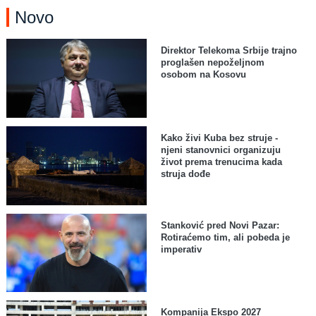
Novo
Direktor Telekoma Srbije trajno
proglašen nepoželjnom
osobom na Kosovu
Kako živi Kuba bez struje -
njeni stanovnici organizuju
život prema trenucima kada
struja dođe
Stanković pred Novi Pazar:
Rotiraćemo tim, ali pobeda je
imperativ
Kompanija Ekspo 2027