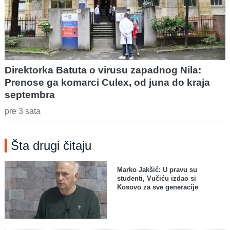
Direktorka Batuta o virusu zapadnog Nila:
Prenose ga komarci Culex, od juna do kraja
septembra
pre 3 sata
Šta drugi čitaju
Marko Jakšić: U pravu su
studenti, Vučiću izdao si
Kosovo za sve generacije