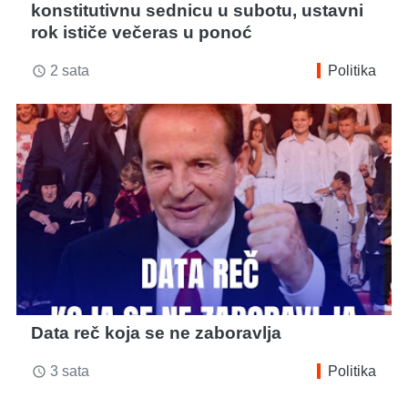
konstitutivnu sednicu u subotu, ustavni
rok ističe večeras u ponoć
2 sata
Politika
access_time
Data reč koja se ne zaboravlja
3 sata
Politika
access_time