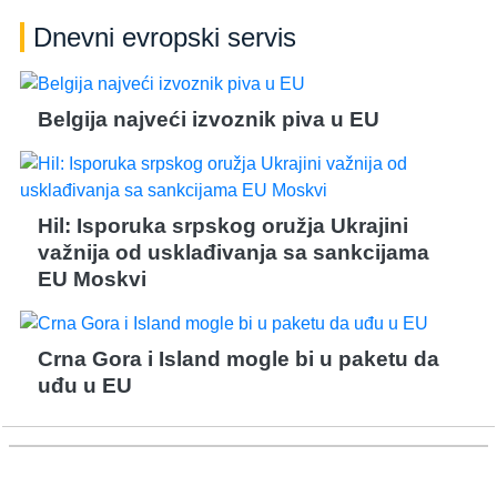
Dnevni evropski servis
Belgija najveći izvoznik piva u EU
Hil: Isporuka srpskog oružja Ukrajini
važnija od usklađivanja sa sankcijama
EU Moskvi
Crna Gora i Island mogle bi u paketu da
uđu u EU