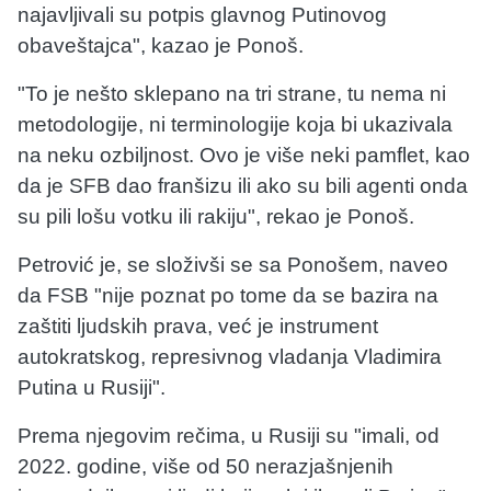
najavljivali su potpis glavnog Putinovog
obaveštajca", kazao je Ponoš.
"To je nešto sklepano na tri strane, tu nema ni
metodologije, ni terminologije koja bi ukazivala
na neku ozbiljnost. Ovo je više neki pamflet, kao
da je SFB dao franšizu ili ako su bili agenti onda
su pili lošu votku ili rakiju", rekao je Ponoš.
Petrović je, se složivši se sa Ponošem, naveo
da FSB "nije poznat po tome da se bazira na
zaštiti ljudskih prava, već je instrument
autokratskog, represivnog vladanja Vladimira
Putina u Rusiji".
Prema njegovim rečima, u Rusiji su "imali, od
2022. godine, više od 50 nerazjašnjenih