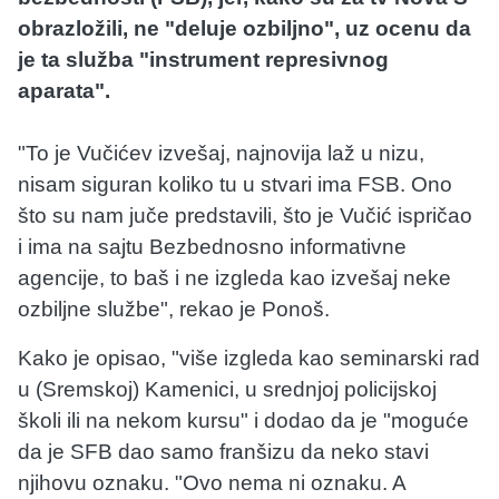
obrazložili, ne "deluje ozbiljno", uz ocenu da
je ta služba "instrument represivnog
aparata".
"To je Vučićev izvešaj, najnovija laž u nizu,
nisam siguran koliko tu u stvari ima FSB. Ono
što su nam juče predstavili, što je Vučić ispričao
i ima na sajtu Bezbednosno informativne
agencije, to baš i ne izgleda kao izvešaj neke
ozbiljne službe", rekao je Ponoš.
Kako je opisao, "više izgleda kao seminarski rad
u (Sremskoj) Kamenici, u srednjoj policijskoj
školi ili na nekom kursu" i dodao da je "moguće
da je SFB dao samo franšizu da neko stavi
njihovu oznaku. "Ovo nema ni oznaku. A