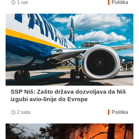
1 sat
Politika
access_time
SSP Niš: Zašto država dozvoljava da Niš
izgubi avio-linije do Evrope
2 sata
Politika
access_time