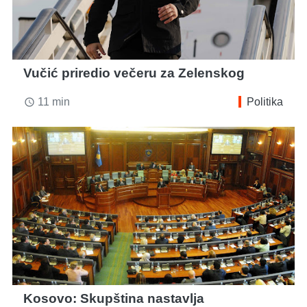
Vučić priredio večeru za Zelenskog
11 min
Politika
access_time
Kosovo: Skupština nastavlja