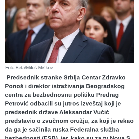
Foto:Beta/Miloš Miškov
Predsednik stranke Srbija Centar Zdravko
Ponoš i direktor istraživanja Beogradskog
centra za bezbednosnu politiku Predrag
Petrović odbacili su jutros izveštaj koji je
predsednik države Aleksandar Vučić
predstavio o zvučnom oružju, za koji je rekao
da ga je sačinila ruska Federalna služba
bezbednosti (FSB), jer, kako su za tv Nova S