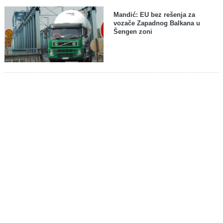
Mandić: EU bez rešenja za
vozače Zapadnog Balkana u
Šengen zoni