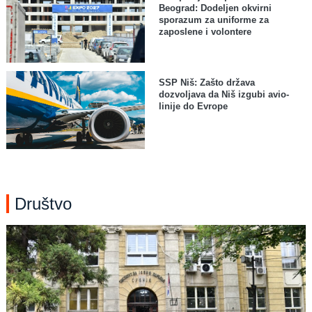
Beograd: Dodeljen okvirni
sporazum za uniforme za
zaposlene i volontere
SSP Niš: Zašto država
dozvoljava da Niš izgubi avio-
linije do Evrope
Društvo