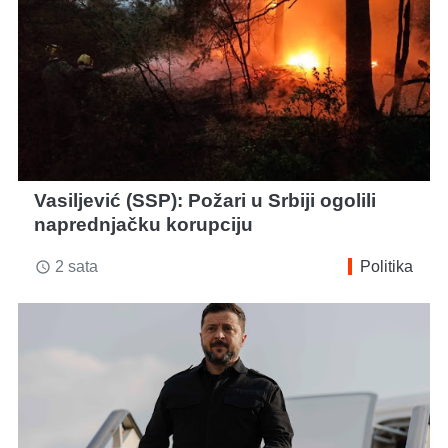
Vasiljević (SSP): Požari u Srbiji ogolili
naprednjačku korupciju
2 sata
Politika
access_time