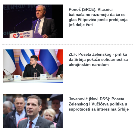
Ponoš (SRCE): Vlasnici
batinaša ne razumeju da će se
glas Filipovića posle prebijanja
još dalje čuti
ZLF: Poseta Zelenskog - prilika
da Srbija pokaže solidarnost sa
ukrajinskim narodom
Jovanović (Novi DSS): Poseta
Zelenskog i Vučićeva politika u
suprotnosti sa interesima Srbije