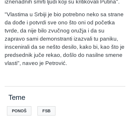
iznenadnih smrti ljudi koji su kritikovali Putina".
"Vlastima u Srbiji je bio potrebno neko sa strane
da dođe i potvrdi sve ono što oni od početka
tvrde, da nije bilo zvučnog oružja i da su
zapravo sami demonstranti izazvali tu paniku,
inscenirali da se nešto desilo, kako bi, kao što je
predsednik juče rekao, došlo do nasilne smene
vlasti", naveo je Petrović.
Teme
PONOŠ
FSB