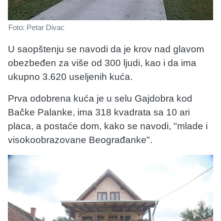
Foto: Petar Divac
U saopštenju se navodi da je krov nad glavom
obezbeđen za više od 300 ljudi, kao i da ima
ukupno 3.620 useljenih kuća.
Prva odobrena kuća je u selu Gajdobra kod
Bačke Palanke, ima 318 kvadrata sa 10 ari
placa, a postaće dom, kako se navodi, "mlade i
visokoobrazovane Beograđanke".