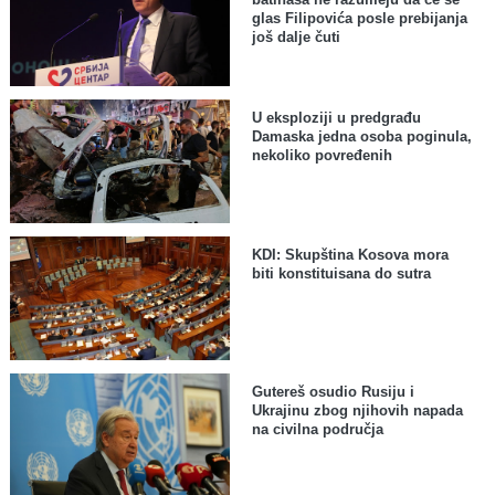
glas Filipovića posle prebijanja
još dalje čuti
U eksploziji u predgrađu
Damaska jedna osoba poginula,
nekoliko povređenih
KDI: Skupština Kosova mora
biti konstituisana do sutra
Gutereš osudio Rusiju i
Ukrajinu zbog njihovih napada
na civilna područja