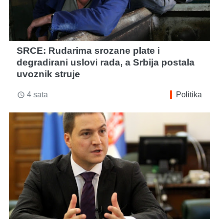
SRCE: Rudarima srozane plate i
degradirani uslovi rada, a Srbija postala
uvoznik struje
4 sata
Politika
access_time