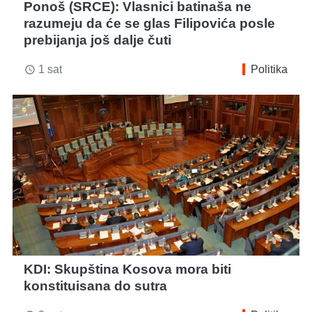
Ponoš (SRCE): Vlasnici batinaša ne
razumeju da će se glas Filipovića posle
prebijanja još dalje čuti
1 sat
Politika
access_time
KDI: Skupština Kosova mora biti
konstituisana do sutra