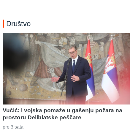
Društvo
Vučić: I vojska pomaže u gašenju požara na
prostoru Deliblatske peščare
pre 3 sata