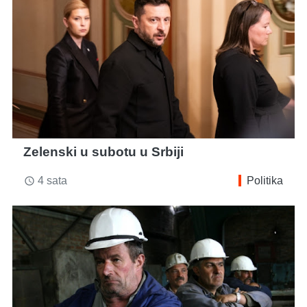
Zelenski u subotu u Srbiji
4 sata
Politika
access_time