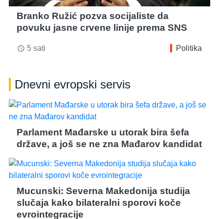
Branko Ružić pozva socijaliste da
povuku jasne crvene linije prema SNS
5 sati
Politika
access_time
Dnevni evropski servis
Parlament Mađarske u utorak bira šefa
države, a još se ne zna Mađarov kandidat
Mucunski: Severna Makedonija studija
slučaja kako bilateralni sporovi koče
evrointegracije