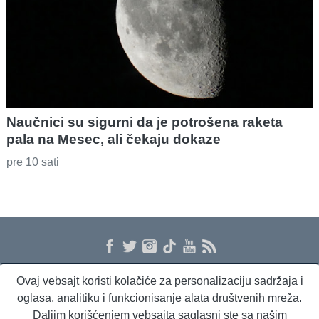
Naučnici su sigurni da je potrošena raketa
pala na Mesec, ali čekaju dokaze
pre 10 sati
Ovaj vebsajt koristi kolačiće za personalizaciju sadržaja i
O nama
Proizvodi i usluge
Politika privatnosti
Kontakt
RSS
oglasa, analitiku i funkcionisanje alata društvenih mreža.
Daljim korišćenjem vebsajta saglasni ste sa našim