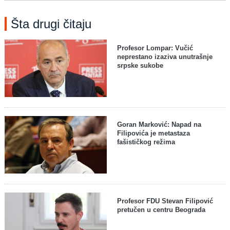
Šta drugi čitaju
Profesor Lompar: Vučić
neprestano izaziva unutrašnje
srpske sukobe
Goran Marković: Napad na
Filipovića je metastaza
fašističkog režima
Profesor FDU Stevan Filipović
pretučen u centru Beograda