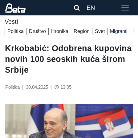
EN
Vesti
Politika
Društvo
Hronika
Region
Svet
Migranti
De
Krkobabić: Odobrena kupovina
novih 100 seoskih kuća širom
Srbije
Politika
|
30.04.2025
|
13:05
access_time