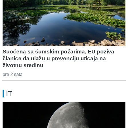
Suočena sa šumskim požarima, EU poziva
članice da ulažu u prevenciju uticaja na
životnu sredinu
pre 2 sata
IT