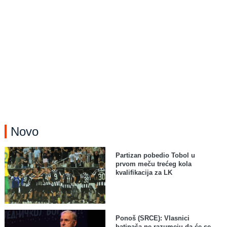
Novo
Partizan pobedio Tobol u
prvom meču trećeg kola
kvalifikacija za LK
Ponoš (SRCE): Vlasnici
batinaša ne razumeju da će se