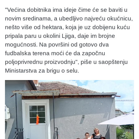
"Većina dobitnika ima ideje čime će se baviti u
novim sredinama, a ubedljivo najveću okućnicu,
nešto više od hektara, koja je uz dobijenu kuću
pripala paru u okolini Ljiga, daje im brojne
mogućnosti. Na površini od gotovo dva
fudbalska terena moći će da započnu
poljoprivrednu proizvodnju", piše u saopštenju
Ministarstva za brigu o selu.