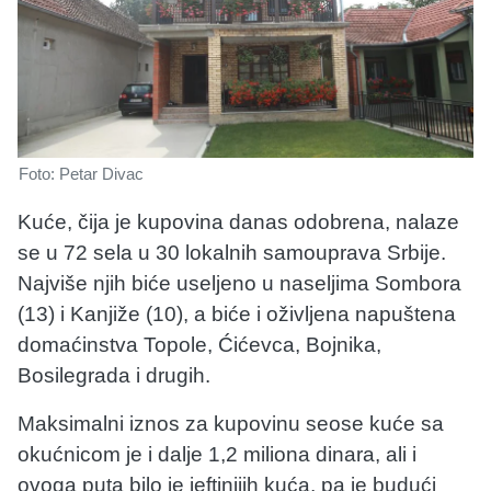
Foto: Petar Divac
Kuće, čija je kupovina danas odobrena, nalaze
se u 72 sela u 30 lokalnih samouprava Srbije.
Najviše njih biće useljeno u naseljima Sombora
(13) i Kanjiže (10), a biće i oživljena napuštena
domaćinstva Topole, Ćićevca, Bojnika,
Bosilegrada i drugih.
Maksimalni iznos za kupovinu seose kuće sa
okućnicom je i dalje 1,2 miliona dinara, ali i
ovoga puta bilo je jeftinijih kuća, pa je budući