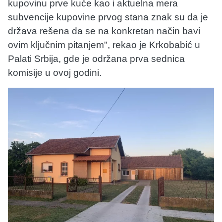
kupovinu prve kuće kao i aktuelna mera
subvencije kupovine prvog stana znak su da je
država rešena da se na konkretan način bavi
ovim ključnim pitanjem", rekao je Krkobabić u
Palati Srbija, gde je održana prva sednica
komisije u ovoj godini.