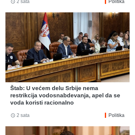
2 sata
Politika
access_time
Štab: U većem delu Srbije nema
restrikcija vodosnabdevanja, apel da se
voda koristi racionalno
2 sata
Politika
access_time