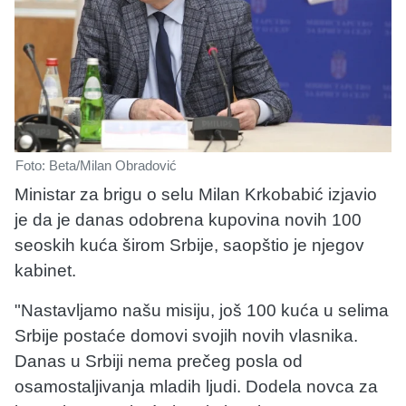
Foto: Beta/Milan Obradović
Ministar za brigu o selu Milan Krkobabić izjavio
je da je danas odobrena kupovina novih 100
seoskih kuća širom Srbije, saopštio je njegov
kabinet.
"Nastavljamo našu misiju, još 100 kuća u selima
Srbije postaće domovi svojih novih vlasnika.
Danas u Srbiji nema prečeg posla od
osamostaljivanja mladih ljudi. Dodela novca za