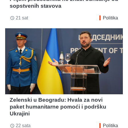
sopstvenih stavova
21 sat
Politika
access_time
Zelenski u Beogradu: Hvala za novi
paket humanitarne pomoći i podršku
Ukrajini
22 sata
Politika
access_time