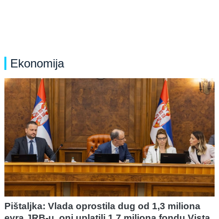
Ekonomija
Pištaljka: Vlada oprostila dug od 1,3 miliona
evra JRB-u, oni uplatili 1,7 miliona fondu Vista