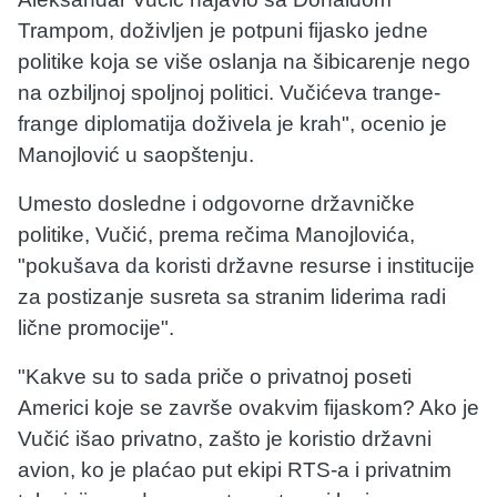
Trampom, doživljen je potpuni fijasko jedne
politike koja se više oslanja na šibicarenje nego
na ozbiljnoj spoljnoj politici. Vučićeva trange-
frange diplomatija doživela je krah", ocenio je
Manojlović u saopštenju.
Umesto dosledne i odgovorne državničke
politike, Vučić, prema rečima Manojlovića,
"pokušava da koristi državne resurse i institucije
za postizanje susreta sa stranim liderima radi
lične promocije".
"Kakve su to sada priče o privatnoj poseti
Americi koje se završe ovakvim fijaskom? Ako je
Vučić išao privatno, zašto je koristio državni
avion, ko je plaćao put ekipi RTS-a i privatnim