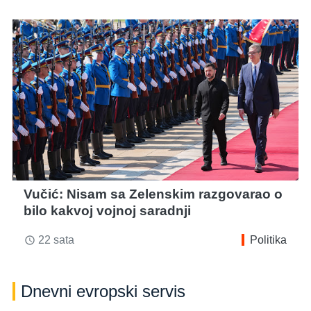
Vučić: Nisam sa Zelenskim razgovarao o
bilo kakvoj vojnoj saradnji
22 sata
Politika
access_time
Dnevni evropski servis