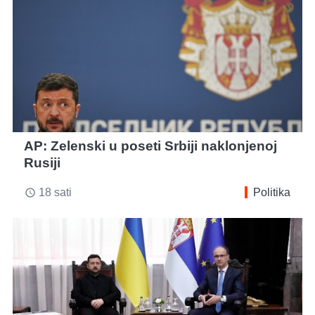
AP: Zelenski u poseti Srbiji naklonjenoj
Rusiji
18 sati
Politika
access_time