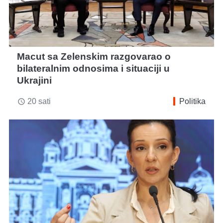
Macut sa Zelenskim razgovarao o
bilateralnim odnosima i situaciji u
Ukrajini
20 sati
Politika
access_time