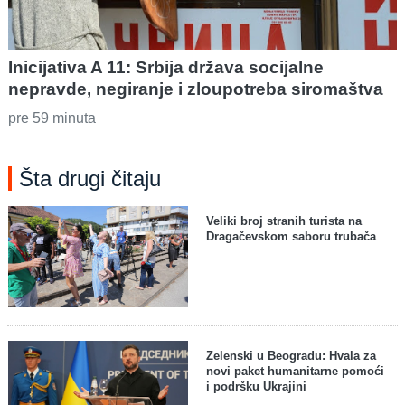
Inicijativa A 11: Srbija država socijalne
nepravde, negiranje i zloupotreba siromaštva
pre 59 minuta
Šta drugi čitaju
Veliki broj stranih turista na
Dragačevskom saboru trubača
Zelenski u Beogradu: Hvala za
novi paket humanitarne pomoći
i podršku Ukrajini