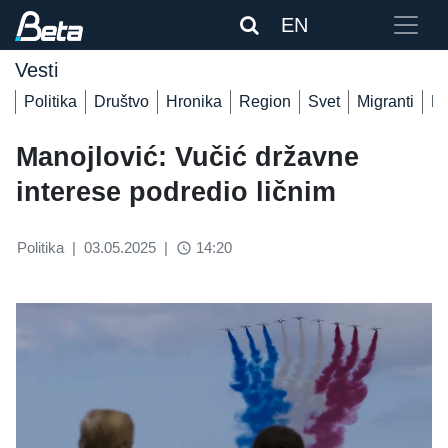
EN
Vesti
Politika
Društvo
Hronika
Region
Svet
Migranti
De
Manojlović: Vučić državne
interese podredio ličnim
Politika
|
03.05.2025
|
14:20
access_time