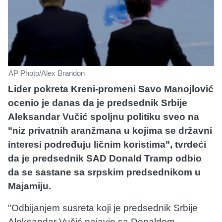
AP Photo/Alex Brandon
Lider pokreta Kreni-promeni Savo Manojlović
ocenio je danas da je predsednik Srbije
Aleksandar Vučić spoljnu politiku sveo na
"niz privatnih aranžmana u kojima se državni
interesi podređuju ličnim koristima", tvrdeći
da je predsednik SAD Donald Tramp odbio
da se sastane sa srpskim predsednikom u
Majamiju.
"Odbijanjem susreta koji je predsednik Srbije
Aleksandar Vučić najavio sa Donaldom