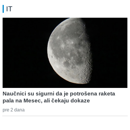
IT
Naučnici su sigurni da je potrošena raketa
pala na Mesec, ali čekaju dokaze
pre 2 dana