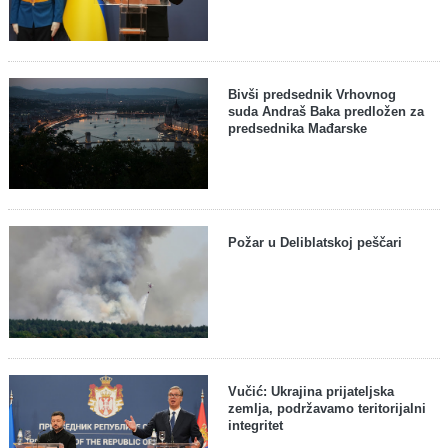
Bivši predsednik Vrhovnog
suda Andraš Baka predložen za
predsednika Mađarske
Požar u Deliblatskoj peščari
Vučić: Ukrajina prijateljska
zemlja, podržavamo teritorijalni
integritet