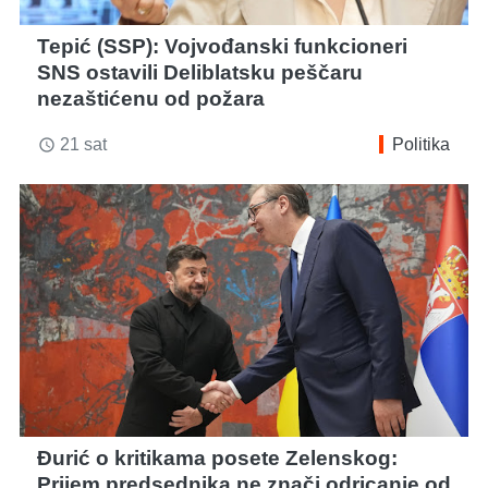
Tepić (SSP): Vojvođanski funkcioneri
SNS ostavili Deliblatsku peščaru
nezaštićenu od požara
21 sat
Politika
access_time
Đurić o kritikama posete Zelenskog:
Prijem predsednika ne znači odricanje od