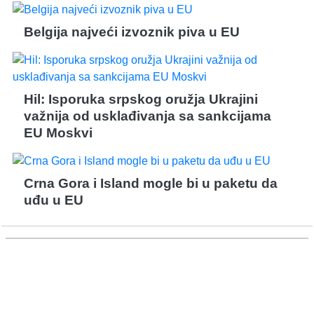
Belgija najveći izvoznik piva u EU
Hil: Isporuka srpskog oružja Ukrajini
važnija od usklađivanja sa sankcijama
EU Moskvi
Crna Gora i Island mogle bi u paketu da
uđu u EU