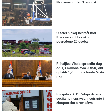
Na današnji dan 9. avgust
U železničkoj nesreći kod
Križevaca u Hrvatskoj
povređeno 25 osoba
Pištaljka: Vlada oprostila dug
od 1,3 miliona evra JRB-u, oni
uplatili 1,7 miliona fondu Vista
rika
Inicijativa A 11: Srbija država
socijalne nepravde, negiranje i
zloupotreba siromaštva