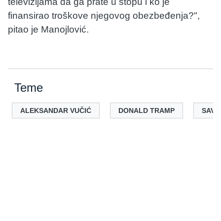
televizijama da ga prate u stopu i ko je
finansirao troškove njegovog obezbeđenja?",
pitao je Manojlović.
Teme
ALEKSANDAR VUČIĆ
DONALD TRAMP
SAVO