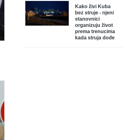
Kako živi Kuba
bez struje - njeni
stanovnici
organizuju život
prema trenucima
kada struja dođe