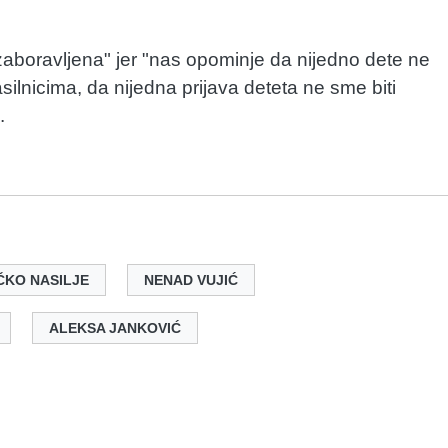
 zaboravljena" jer "nas opominje da nijedno dete ne
silnicima, da nijedna prijava deteta ne sme biti
.
ČKO NASILJE
NENAD VUJIĆ
ALEKSA JANKOVIĆ