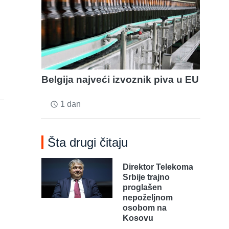
Belgija najveći izvoznik piva u EU
1 dan
access_time
Šta drugi čitaju
Direktor Telekoma
Srbije trajno
proglašen
nepoželjnom
osobom na
Kosovu