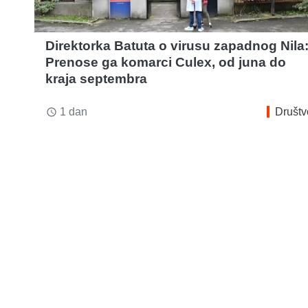
Direktorka Batuta o virusu zapadnog Nila
Prenose ga komarci Culex, od juna do
kraja septembra
1 dan
Društv
access_time