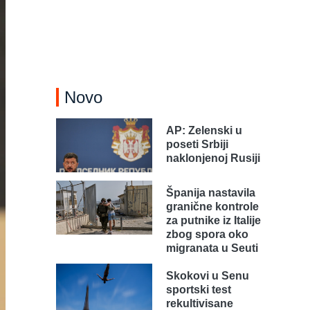
Novo
AP: Zelenski u
poseti Srbiji
naklonjenoj Rusiji
Španija nastavila
granične kontrole
za putnike iz Italije
zbog spora oko
migranata u Seuti
Skokovi u Senu
sportski test
rekultivisane