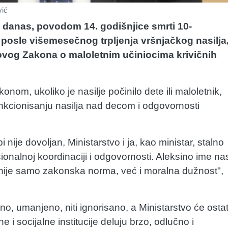
vić
je danas, povodom 14. godišnjice smrti 10-
posle višemesečnog trpljenja vršnjačkog nasilja
novog Zakona o maloletnim učiniocima krivičnih
nom, ukoliko je nasilje počinilo dete ili maloletnik,
ankcionisanju nasilja nad decom i odgovornosti
ije dovoljan, Ministarstvo i ja, kao ministar, stalno
cionalnoj koordinaciji i odgovornosti. Aleksino ime na
nije samo zakonska norma, već i moralna dužnost",
no, umanjeno, niti ignorisano, a Ministarstvo će ostat
 socijalne institucije deluju brzo, odlučno i