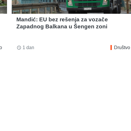
:
Mandić: EU bez rešenja za vozače
Zapadnog Balkana u Šengen zoni
o
1 dan
Društvo
access_time