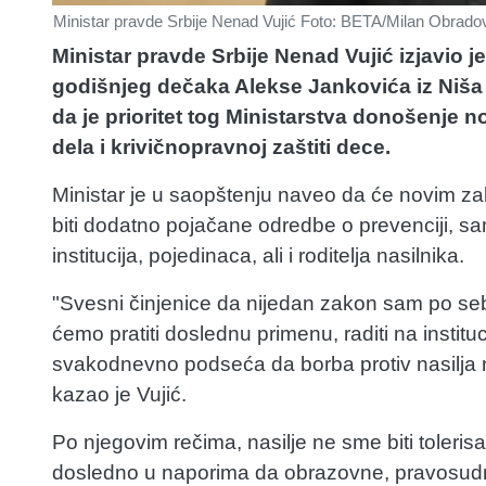
Ministar pravde Srbije Nenad Vujić Foto: BETA/Milan Obrado
Ministar pravde Srbije Nenad Vujić izjavio 
godišnjeg dečaka Alekse Jankovića iz Niša 
da je prioritet tog Ministarstva donošenje 
dela i krivičnopravnoj zaštiti dece.
Ministar je u saopštenju naveo da će novim zako
biti dodatno pojačane odredbe o prevenciji, s
institucija, pojedinaca, ali i roditelja nasilnika.
"Svesni činjenice da nijedan zakon sam po sebi n
ćemo pratiti doslednu primenu, raditi na institu
svakodnevno podseća da borba protiv nasilja 
kazao je Vujić.
Po njegovim rečima, nasilje ne sme biti tolerisa
dosledno u naporima da obrazovne, pravosudne i