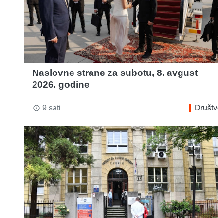
Naslovne strane za subotu, 8. avgust
2026. godine
9 sati
Društv
access_time