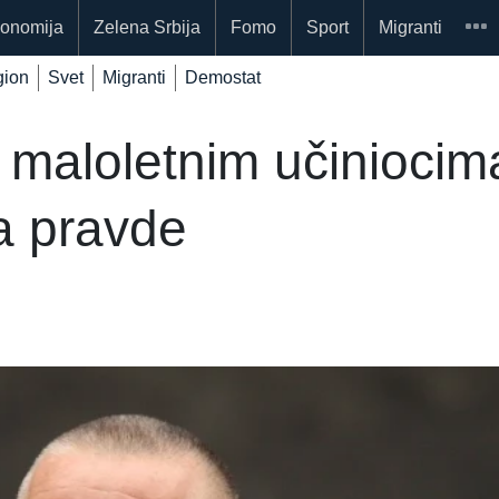
onomija
Zelena Srbija
Fomo
Sport
Migranti
ion
Svet
Migranti
Demostat
 maloletnim učiniocima
va pravde