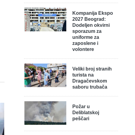
Kompanija Ekspo
2027 Beograd:
Dodeljen okvirni
sporazum za
uniforme za
zaposlene i
volontere
Veliki broj stranih
turista na
Dragačevskom
saboru trubača
Požar u
Deliblatskoj
peščari