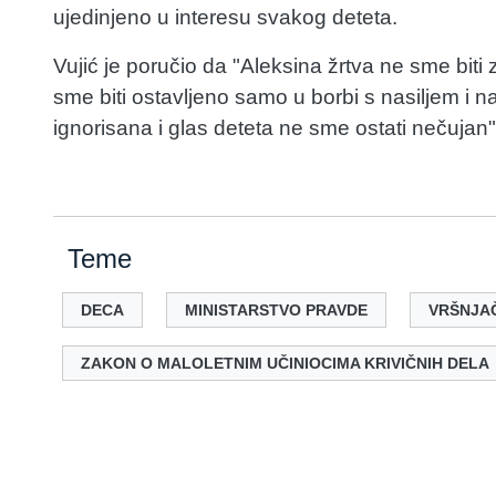
ujedinjeno u interesu svakog deteta.
Vujić je poručio da "Aleksina žrtva ne sme biti
sme biti ostavljeno samo u borbi s nasiljem i na
ignorisana i glas deteta ne sme ostati nečujan"
Teme
DECA
MINISTARSTVO PRAVDE
VRŠNJA
ZAKON O MALOLETNIM UČINIOCIMA KRIVIČNIH DELA