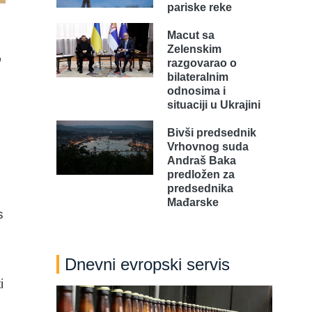
pariske reke
Macut sa
Zelenskim
,
razgovarao o
bilateralnim
odnosima i
situaciji u Ukrajini
Bivši predsednik
Vrhovnog suda
Andraš Baka
predložen za
predsednika
Mađarske
s
Dnevni evropski servis
i