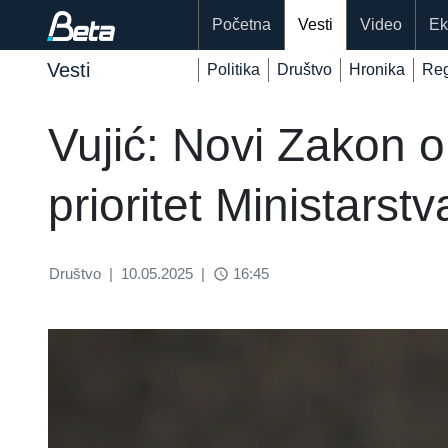
Početna
Vesti
Video
Ek
Vesti
Politika
Društvo
Hronika
Reg
Vujić: Novi Zakon o
prioritet Ministarst
Društvo
|
10.05.2025
|
16:45
access_time