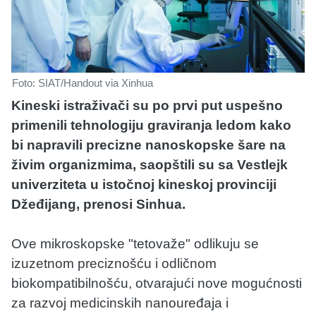
Foto: SIAT/Handout via Xinhua
Kineski istraživači su po prvi put uspešno
primenili tehnologiju graviranja ledom kako
bi napravili precizne nanoskopske šare na
živim organizmima, saopštili su sa Vestlejk
univerziteta u istočnoj kineskoj provinciji
Džeđijang, prenosi Sinhua.
Ove mikroskopske "tetovaže" odlikuju se
izuzetnom preciznošću i odličnom
biokompatibilnošću, otvarajući nove mogućnosti
za razvoj medicinskih nanouređaja i