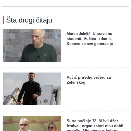
Šta drugi čitaju
Marko Jakšić: U pravu su
studenti, Vučiću izdao si
Kosovo za sve generacije
Vučić priredio večeru za
Zelenskog
Sutra počinje 32. Nišvil džez
festival, organizatori nisu dobili
podršku Ministarstva kulture