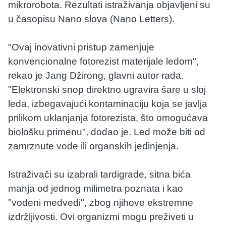
mikrorobota. Rezultati istraživanja objavljeni su
u časopisu Nano slova (Nano Letters).
"Ovaj inovativni pristup zamenjuje
konvencionalne fotorezist materijale ledom",
rekao je Jang Džirong, glavni autor rada.
"Elektronski snop direktno ugravira šare u sloj
leda, izbegavajući kontaminaciju koja se javlja
prilikom uklanjanja fotorezista, što omogućava
biološku primenu", dodao je. Led može biti od
zamrznute vode ili organskih jedinjenja.
Istraživači su izabrali tardigrade, sitna bića
manja od jednog milimetra poznata i kao
"vodeni medvedi", zbog njihove ekstremne
izdržljivosti. Ovi organizmi mogu preživeti u