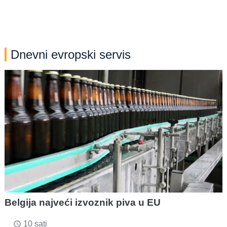
Dnevni evropski servis
Belgija najveći izvoznik piva u EU
10 sati
access_time