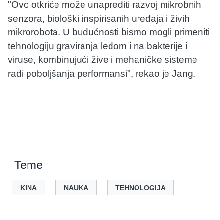
"Ovo otkriće može unaprediti razvoj mikrobnih
senzora, biološki inspirisanih uređaja i živih
mikrorobota. U budućnosti bismo mogli primeniti
tehnologiju graviranja ledom i na bakterije i
viruse, kombinujući žive i mehaničke sisteme
radi poboljšanja performansi", rekao je Jang.
Teme
KINA
NAUKA
TEHNOLOGIJA