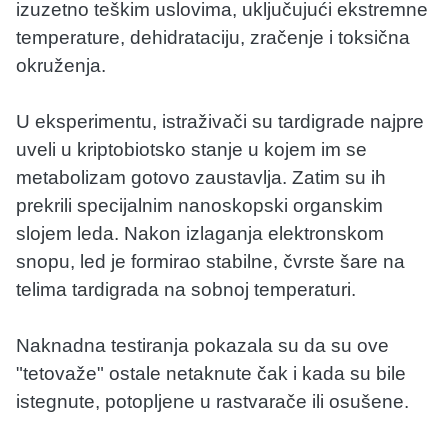
izuzetno teškim uslovima, uključujući ekstremne
temperature, dehidrataciju, zračenje i toksična
okruženja.
U eksperimentu, istraživači su tardigrade najpre
uveli u kriptobiotsko stanje u kojem im se
metabolizam gotovo zaustavlja. Zatim su ih
prekrili specijalnim nanoskopski organskim
slojem leda. Nakon izlaganja elektronskom
snopu, led je formirao stabilne, čvrste šare na
telima tardigrada na sobnoj temperaturi.
Naknadna testiranja pokazala su da su ove
"tetovaže" ostale netaknute čak i kada su bile
istegnute, potopljene u rastvarače ili osušene.