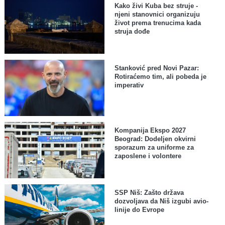
Kako živi Kuba bez struje -
njeni stanovnici organizuju
život prema trenucima kada
struja dođe
Stanković pred Novi Pazar:
Rotiraćemo tim, ali pobeda je
imperativ
Kompanija Ekspo 2027
Beograd: Dodeljen okvirni
sporazum za uniforme za
zaposlene i volontere
SSP Niš: Zašto država
dozvoljava da Niš izgubi avio-
linije do Evrope