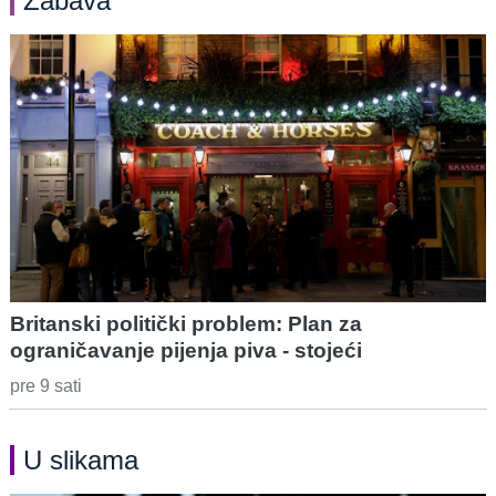
Zabava
Britanski politički problem: Plan za
ograničavanje pijenja piva - stojeći
pre 9 sati
U slikama