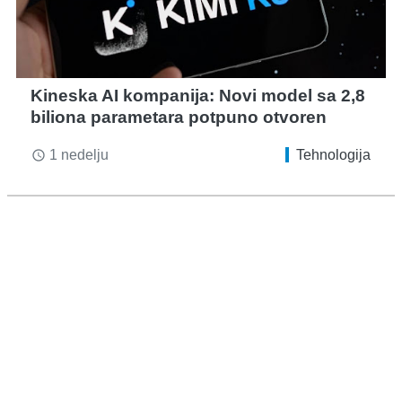
Kineska AI kompanija: Novi model sa 2,8
biliona parametara potpuno otvoren
1 nedelju
Tehnologija
access_time