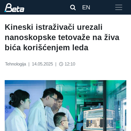
EN
Kineski istraživači urezali
nanoskopske tetovaže na živa
bića korišćenjem leda
Tehnologija
|
14.05.2025
|
12:10
access_time