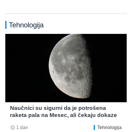
Tehnologija
Naučnici su sigurni da je potrošena
raketa pala na Mesec, ali čekaju dokaze
1 dan
Tehnologija
access_time