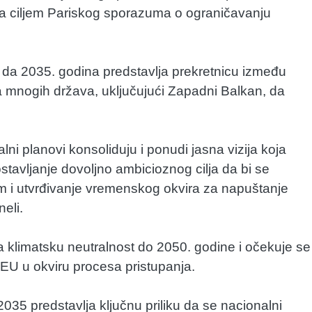
u sa ciljem Pariskog sporazuma o ograničavanju
je da 2035. godina predstavlja prekretnicu između
a mnogih država, uključujući Zapadni Balkan, da
lni planovi konsoliduju i ponudi jasna vizija koja
tavljanje dovoljno ambicioznog cilja da bi se
m i utvrđivanje vremenskog okvira za napuštanje
neli.
klimatsku neutralnost do 2050. godine i očekuje se
U u okviru procesa pristupanja.
35 predstavlja ključnu priliku da se nacionalni