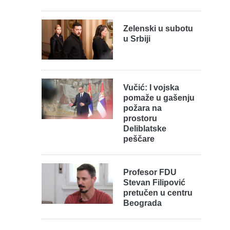
Zelenski u subotu
u Srbiji
Vučić: I vojska
pomaže u gašenju
požara na
prostoru
Deliblatske
peščare
Profesor FDU
Stevan Filipović
pretučen u centru
Beograda