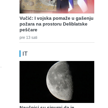
Vučić: I vojska pomaže u gašenju
požara na prostoru Deliblatske
peščare
pre 13 sati
IT
Naučnici su sigurni da je