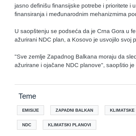
jasno definišu finansijske potrebe i prioritet
finansiranja i međunarodnim mehanizmima po
U saopštenju se podseća da je Crna Gora u feb
ažurirani NDC plan, a Kosovo je usvojilo svoj p
"Sve zemlje Zapadnog Balkana moraju da sled
ažurirane i ojačane NDC planove", saopštio j
Teme
EMISIJE
ZAPADNI BALKAN
KLIMATSKE
NDC
KLIMATSKI PLANOVI