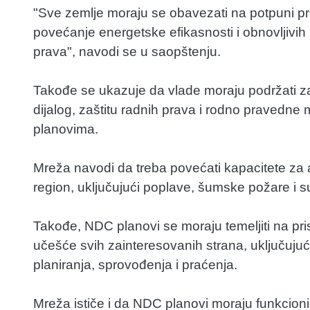
"Sve zemlje moraju se obavezati na potpuni pr
povećanje energetske efikasnosti i obnovljivih
prava", navodi se u saopštenju.
Takođe se ukazuje da vlade moraju podržati zaj
dijalog, zaštitu radnih prava i rodno pravedne 
planovima.
Mreža navodi da treba povećati kapacitete za ad
region, uključujući poplave, šumske požare i s
Takođe, NDC planovi se moraju temeljiti na p
učešće svih zainteresovanih strana, uključuju
planiranja, sprovođenja i praćenja.
Mreža ističe i da NDC planovi moraju funkcionis