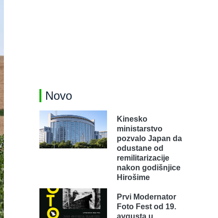
Novo
Kinesko
ministarstvo
pozvalo Japan da
odustane od
remilitarizacije
nakon godišnjice
Hirošime
Prvi Modernator
Foto Fest od 19.
avgusta u