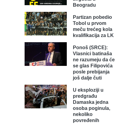
Beogradu
Partizan pobedio
Tobol u prvom
meču trećeg kola
kvalifikacija za LK
Ponoš (SRCE):
Vlasnici batinaša
ne razumeju da će
se glas Filipovića
posle prebijanja
još dalje čuti
U eksploziji u
predgrađu
Damaska jedna
osoba poginula,
nekoliko
povređenih