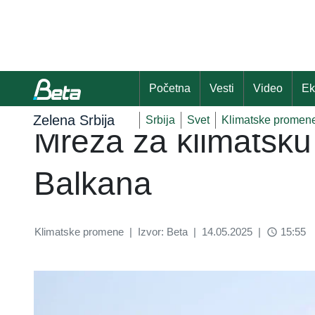
Početna
Vesti
Video
Ek
Zelena Srbija
Srbija
Svet
Klimatske promen
Mreža za klimatsku 
Balkana
Klimatske promene
|
Izvor: Beta
|
14.05.2025
|
15:55
access_time