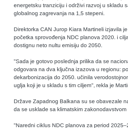
energetsku tranziciju i održivi razvoj u sklad
globalnog zagrevanja na 1,5 stepeni.
Direktorka CAN Jurop Kiara Martineli izjavila 
početka sprovođenja NDC planova 2020. i cilj
dostignu neto nultu emisiju do 2050.
"Sada je gotovo poslednja prilika da se naciona
odgovara na dva ključna izazova u regionu: pos
dekarbonizacija do 2050. učinila verodostojno
uglja koji je u skladu s tim ciljem", rekla je Marti
Države Zapadnog Balkana su se obavezale na 
da se usklade sa klimatskim zakonodavstvom E
"Naredni ciklus NDC planova za period 2025–20