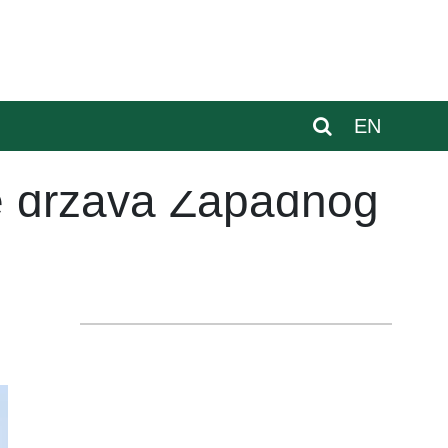
EN
ije država Zapadnog