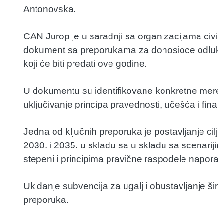
Antonovska.
CAN Jurop je u saradnji sa organizacijama civ
dokument sa preporukama za donosioce odluka
koji će biti predati ove godine.
U dokumentu su identifikovane konkretne mere z
uključivanje principa pravednosti, učešća i fin
Jedna od ključnih preporuka je postavljanje ci
2030. i 2035. u skladu sa u skladu sa scenarij
stepeni i principima pravične raspodele napora
Ukidanje subvencija za ugalj i obustavljanje šir
preporuka.