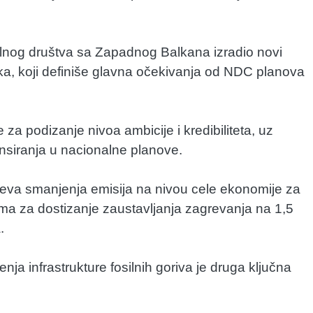
ilnog društva sa Zapadnog Balkana izradio novi
, koji definiše glavna očekivanja od NDC planova
a podizanje nivoa ambicije i kredibiliteta, uz
ansiranja u nacionalne planove.
ljeva smanjenja emisija na nivou cele ekonomije za
ima za dostizanje zaustavljanja zagrevanja na 1,5
.
enja infrastrukture fosilnih goriva je druga ključna