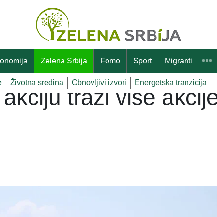
onomija
Zelena Srbija
Fomo
Sport
Migranti
e
Životna sredina
Obnovljivi izvori
Energetska tranzicija
akciju traži više akc