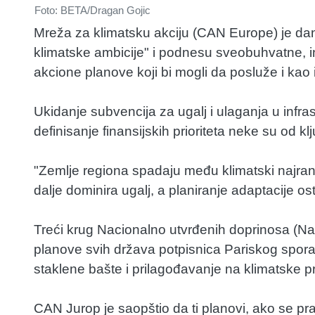
Foto: BETA/Dragan Gojic
Mreža za klimatsku akciju (CAN Europe) je d
klimatske ambicije" i podnesu sveobuhvatne, in
akcione planove koji bi mogli da posluže i kao i
Ukidanje subvencija za ugalj i ulaganja u infrast
definisanje finansijskih prioriteta neke su od 
"Zemlje regiona spadaju među klimatski najranjiv
dalje dominira ugalj, a planiranje adaptacije 
Treći krug Nacionalno utvrđenih doprinosa (Na
planove svih država potpisnica Pariskog spo
staklene bašte i prilagođavanje na klimatske 
CAN Jurop je saopštio da ti planovi, ako se pr