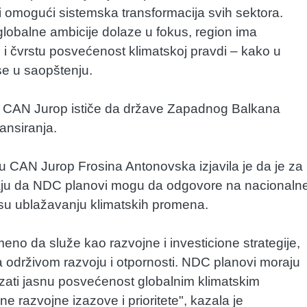
 omogući sistemska transformacija svih sektora.
lobalne ambicije dolaze u fokus, region ima
 i čvrstu posvećenost klimatskoj pravdi – kako u
se u saopštenju.
oni, CAN Jurop ističe da države Zapadnog Balkana
ansiranja.
ku CAN Jurop Frosina Antonovska izjavila je da je za
ju da NDC planovi mogu da odgovore na nacionaln
nesu ublažavanju klimatskih promena.
eno da služe kao razvojne i investicione strategije,
 održivom razvoju i otpornosti. NDC planovi moraju
kazati jasnu posvećenost globalnim klimatskim
e razvojne izazove i prioritete", kazala je