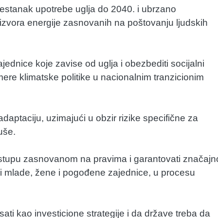
estanak upotrebe uglja do 2040. i ubrzano
 izvora energije zasnovanih na poštovanju ljudskih
ednice koje zavise od uglja i obezbediti socijalni
mere klimatske politike u nacionalnim tranzicionim
aptaciju, uzimajući u obzir rizike specifične za
uše.
ristupu zasnovanom na pravima i garantovati značajn
ći mlade, žene i pogođene zajednice, u procesu
ati kao investicione strategije i da države treba da