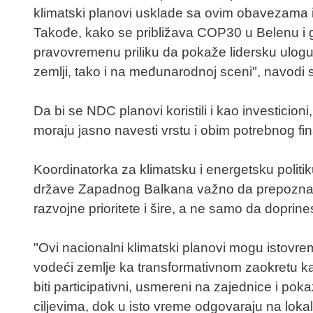
klimatski planovi usklade sa ovim obavezama i
Takođe, kako se približava COP30 u Belenu i g
pravovremenu priliku da pokaže lidersku ulogu
zemlji, tako i na međunarodnoj sceni", navodi 
Da bi se NDC planovi koristili i kao investici
moraju jasno navesti vrstu i obim potrebnog fin
Koordinatorka za klimatsku i energetsku politi
države Zapadnog Balkana važno da prepozna
razvojne prioritete i šire, a ne samo da dopri
"Ovi nacionalni klimatski planovi mogu istovrem
vodeći zemlje ka transformativnom zaokretu ka
biti participativni, usmereni na zajednice i po
ciljevima, dok u isto vreme odgovaraju na lokaln