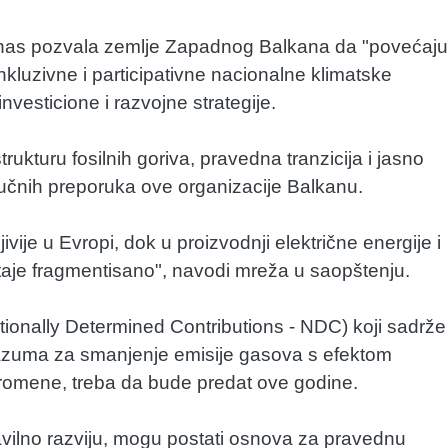
anas pozvala zemlje Zapadnog Balkana da "povećaju
kluzivne i participativne nacionalne klimatske
nvesticione i razvojne strategije.
rukturu fosilnih goriva, pravedna tranzicija i jasno
ključnih preporuka ove organizacije Balkanu.
ije u Evropi, dok u proizvodnji električne energije i
ostaje fragmentisano", navodi mreža u saopštenju.
tionally Determined Contributions - NDC) koji sadrže
razuma za smanjenje emisije gasova s efektom
promene, treba da bude predat ove godine.
avilno razviju, mogu postati osnova za pravednu