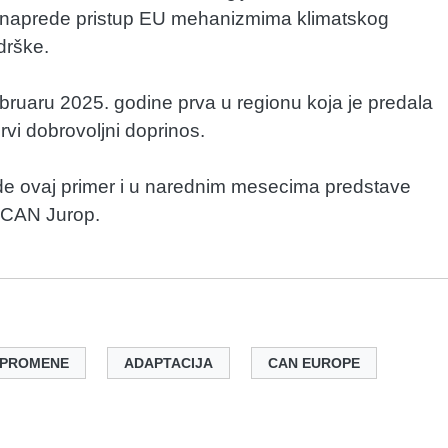
e i unaprede pristup EU mehanizmima klimatskog
drške.
ruaru 2025. godine prva u regionu koja je predala
rvi dobrovoljni doprinos.
e ovaj primer i u narednim mesecima predstave
e CAN Jurop.
 PROMENE
ADAPTACIJA
CAN EUROPE