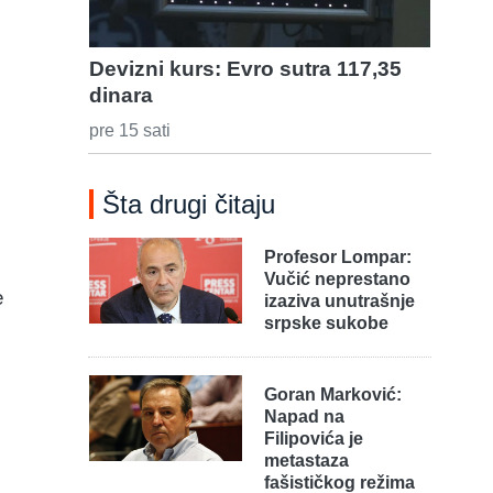
Devizni kurs: Evro sutra 117,35
dinara
pre 15 sati
Šta drugi čitaju
Profesor Lompar:
Vučić neprestano
e
izaziva unutrašnje
srpske sukobe
Goran Marković:
Napad na
Filipovića je
metastaza
fašističkog režima