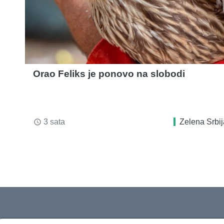
Orao Feliks je ponovo na slobodi
3 sata
Zelena Srbij
access_time