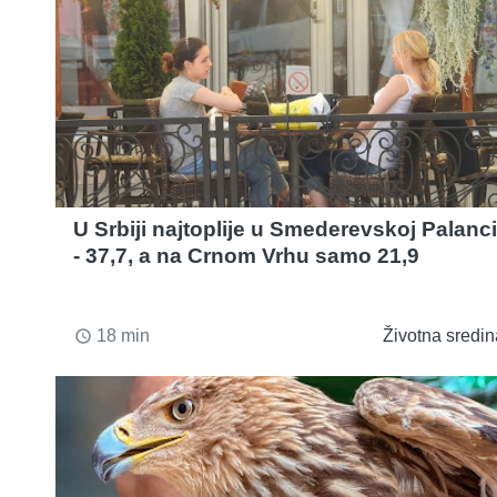
U Srbiji najtoplije u Smederevskoj Palanci
- 37,7, a na Crnom Vrhu samo 21,9
18 min
Životna sredin
access_time