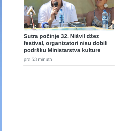
Sutra počinje 32. Nišvil džez
festival, organizatori nisu dobili
podršku Ministarstva kulture
pre 53 minuta