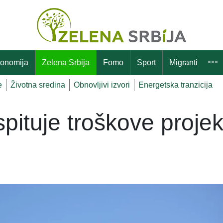
onomija
Zelena Srbija
Fomo
Sport
Migranti
e
Životna sredina
Obnovljivi izvori
Energetska tranzicija
ispituje troškove proje