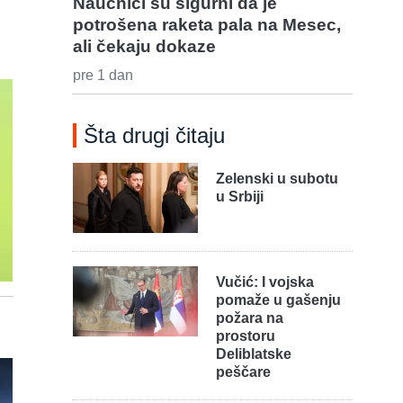
Naučnici su sigurni da je
potrošena raketa pala na Mesec,
ali čekaju dokaze
pre 1 dan
Šta drugi čitaju
Zelenski u subotu
u Srbiji
Vučić: I vojska
pomaže u gašenju
požara na
prostoru
Deliblatske
peščare