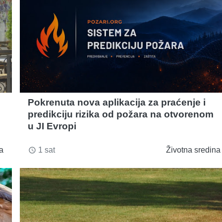
Pokrenuta nova aplikacija za praćenje i
predikciju rizika od požara na otvorenom
u JI Evropi
a
1 sat
Životna sredina
access_time