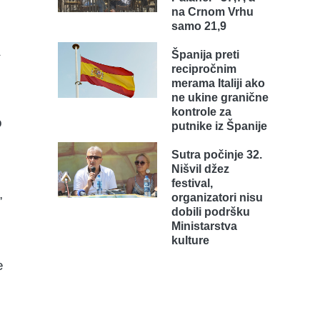
na Crnom Vrhu
samo 21,9
a
Španija preti
recipročnim
merama Italiji ako
ne ukine granične
kontrole za
o
putnike iz Španije
Sutra počinje 32.
Nišvil džez
festival,
,
organizatori nisu
dobili podršku
Ministarstva
kulture
e