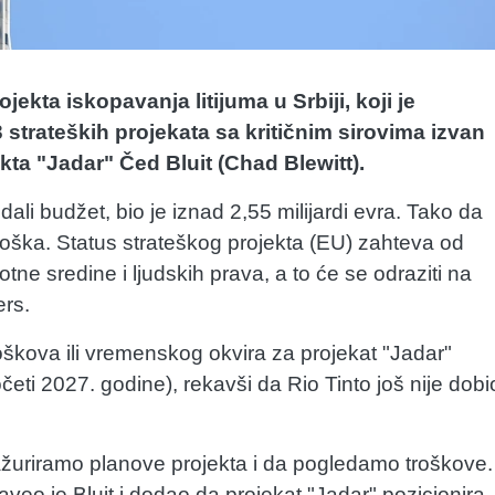
ekta iskopavanja litijuma u Srbiji, koji je
strateških projekata sa kritičnim sirovima izvan
ekta "Jadar" Čed Bluit (Chad Blewitt).
dali budžet, bio je iznad 2,55 milijardi evra. Tako da
roška. Status strateškog projekta (EU) zahteva od
ne sredine i ljudskih prava, a to će se odraziti na
ers.
troškova ili vremenskog okvira za projekat "Jadar"
četi 2027. godine), rekavši da Rio Tinto još nije dobi
žuriramo planove projekta i da pogledamo troškove.
eo je Bluit i dodao da projekat "Jadar" pozicionira