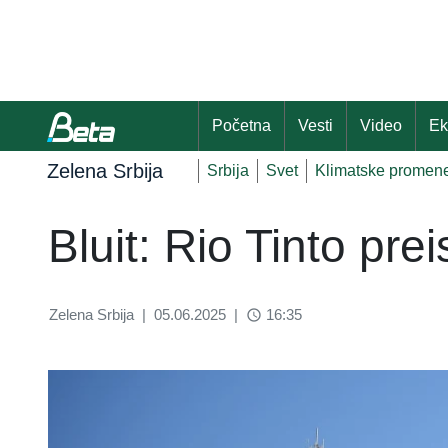
Početna
Vesti
Video
Ek
Zelena Srbija
Srbija
Svet
Klimatske promen
Bluit: Rio Tinto pre
Zelena Srbija
|
05.06.2025
|
16:35
access_time