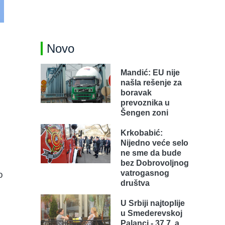
Novo
Mandić: EU nije
našla rešenje za
boravak
prevoznika u
Šengen zoni
Krkobabić:
Nijedno veće selo
ne sme da bude
bez Dobrovoljnog
vatrogasnog
o
društva
U Srbiji najtoplije
u Smederevskoj
Palanci - 37,7, a