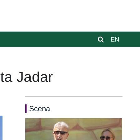
EN
kta Jadar
Scena