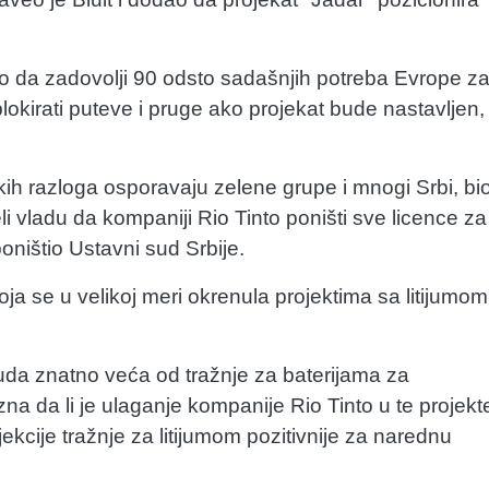
o da zadovolji 90 odsto sadašnjih potreba Evrope z
 blokirati puteve i pruge ako projekat bude nastavljen,
kih razloga osporavaju zelene grupe i mnogi Srbi, bi
 vladu da kompaniji Rio Tinto poništi sve licence za
oništio Ustavni sud Srbije.
oja se u velikoj meri okrenula projektima sa litijumom
ponuda znatno veća od tražnje za baterijama za
zna da li je ulaganje kompanije Rio Tinto u te projekt
jekcije tražnje za litijumom pozitivnije za narednu