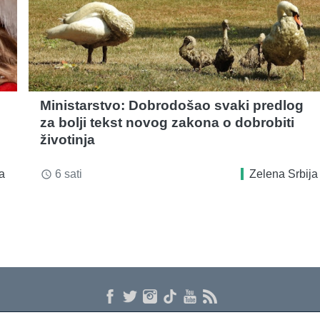
Ministarstvo: Dobrodošao svaki predlog
za bolji tekst novog zakona o dobrobiti
životinja
a
6 sati
Zelena Srbija
access_time