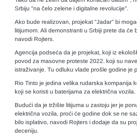
Srbiju "na čelo zelene i digitalne revolucije".
Ako bude realizovan, projekat "Jadar" bi moga
litijumom. Ali demonstranti u Srbiji prete da će
navodi Rojters.
Agencija podseća da je projekat, koji iz ekološ
povod za masovne proteste 2022. koji su naveli
istraživanje. Tu odluku vlade prošle godine je p
Rio Tinto je jedina velika rudarska kompanija k
koji se koristi u baterijama za električna vozila.
Budući da je tržište litijuma u ​​zastoju jer je 
električna vozila, proći će godine dok se ne sa
bilo isplativo, navodi Rojters i dodaje da su pro
deceniju.