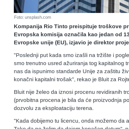
Foto: unsplash.com
Kompanija Rio Tinto preispituje troškove proj
Evropska komisija označila kao jedan od 13 
Evropske unije (EU), izjavio je direktor proj
"Poslednji put kada smo izašli na tržište i pogle
smo trenutno usred ažuriranja tog kapitalnog t
nas da ispunimo standarde Unije za zaštitu život
konačni kapitalni trošak", rekao je Bluit za Rojt
Bluit nije želeo da iznosi procenu revidiranih 
(prvobitna procena je bila da će proizvodnja po
dozvolu za eksploataciju terena.
"Kada dobijemo tu licencu, onda možemo da a
Tako da ne želim da dajem konačan datum", nav