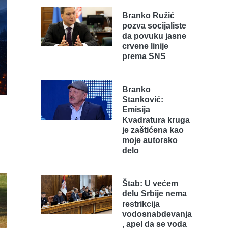
Branko Ružić
pozva socijaliste
da povuku jasne
crvene linije
prema SNS
Branko
Stanković:
Emisija
Kvadratura kruga
je zaštićena kao
moje autorsko
delo
Štab: U većem
delu Srbije nema
restrikcija
vodosnabdevanja
, apel da se voda