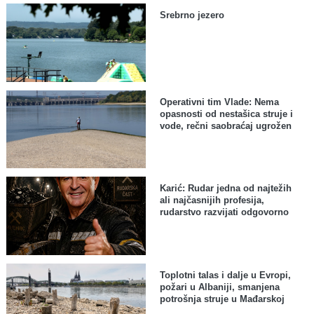
Srebrno jezero
Operativni tim Vlade: Nema
opasnosti od nestašica struje i
vode, rečni saobraćaj ugrožen
Karić: Rudar jedna od najtežih
ali najčasnijih profesija,
rudarstvo razvijati odgovorno
Toplotni talas i dalje u Evropi,
požari u Albaniji, smanjena
potrošnja struje u Mađarskoj