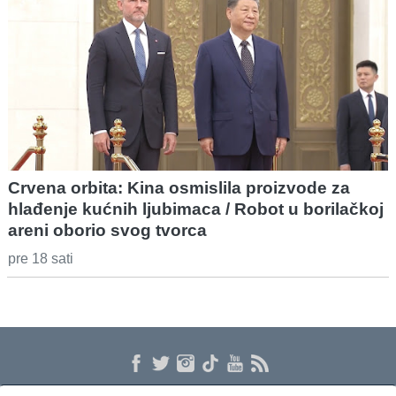
Crvena orbita: Kina osmislila proizvode za
hlađenje kućnih ljubimaca / Robot u borilačkoj
areni oborio svog tvorca
pre 18 sati