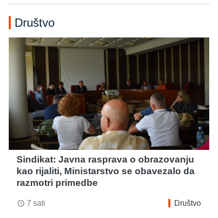
Društvo
Sindikat: Javna rasprava o obrazovanju
kao rijaliti, Ministarstvo se obavezalo da
razmotri primedbe
7 sati
Društvo
access_time