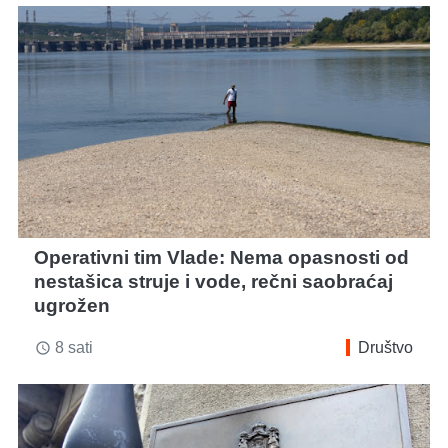
Operativni tim Vlade: Nema opasnosti od
nestašica struje i vode, rečni saobraćaj
ugrožen
8 sati
Društvo
access_time