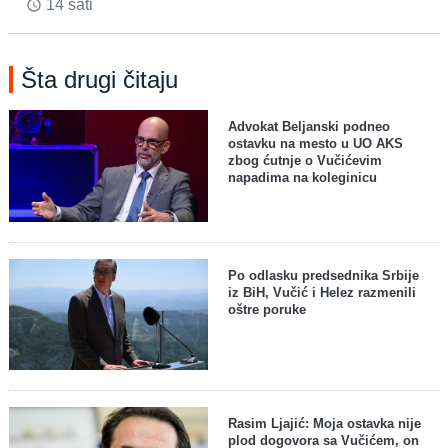
14 sati
access_time
Šta drugi čitaju
Advokat Beljanski podneo
ostavku na mesto u UO AKS
zbog ćutnje o Vučićevim
napadima na koleginicu
Po odlasku predsednika Srbije
iz BiH, Vučić i Helez razmenili
oštre poruke
Rasim Ljajić: Moja ostavka nije
plod dogovora sa Vučićem, on