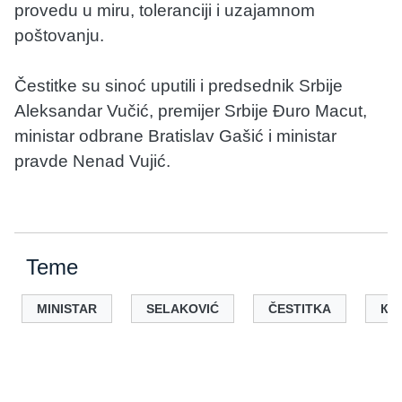
provedu u miru, toleranciji i uzajamnom
poštovanju.
Čestitke su sinoć uputili i predsednik Srbije
Aleksandar Vučić, premijer Srbije Đuro Macut,
ministar odbrane Bratislav Gašić i ministar
pravde Nenad Vujić.
Teme
MINISTAR
SELAKOVIĆ
ČESTITKA
КU