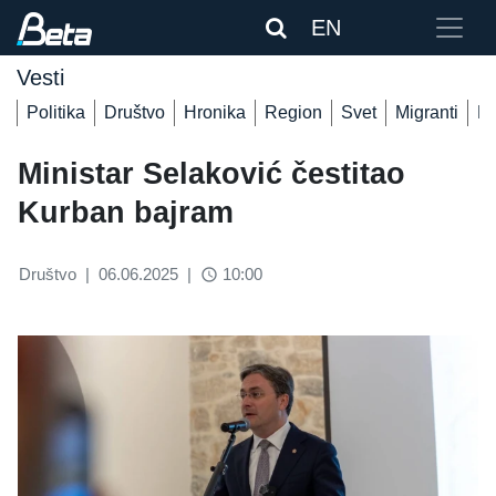
EN
Vesti
Politika
Društvo
Hronika
Region
Svet
Migranti
De
Ministar Selaković čestitao
Kurban bajram
Društvo
|
06.06.2025
|
10:00
access_time