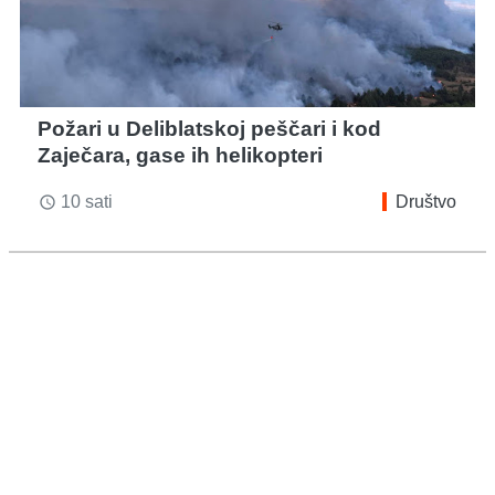
Požari u Deliblatskoj peščari i kod
Zaječara, gase ih helikopteri
10 sati
Društvo
access_time