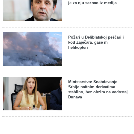
je za nju saznao iz medija
Požari u Deliblatskoj peščari i
kod Zaječara, gase ih
helikopteri
Ministarstvo: Snabdevanje
Srbije naftnim derivatima
stabilno, bez obzira na vodostaj
Dunava