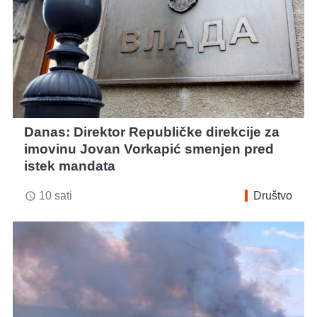
Danas: Direktor Republičke direkcije za
imovinu Jovan Vorkapić smenjen pred
istek mandata
10 sati
Društvo
access_time