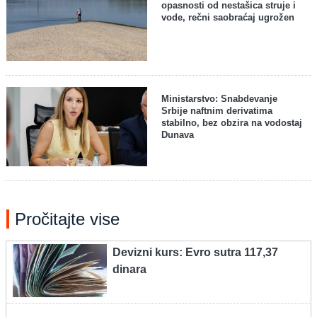
opasnosti od nestašica struje i
vode, rečni saobraćaj ugrožen
Ministarstvo: Snabdevanje
Srbije naftnim derivatima
stabilno, bez obzira na vodostaj
Dunava
Pročitajte vise
Devizni kurs: Evro sutra 117,37
dinara