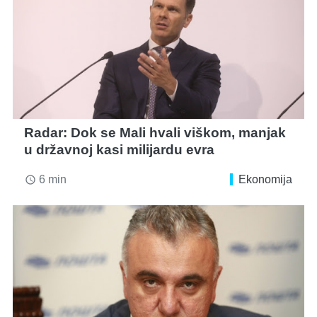
Radar: Dok se Mali hvali viškom, manjak
u državnoj kasi milijardu evra
6 min
Ekonomija
access_time