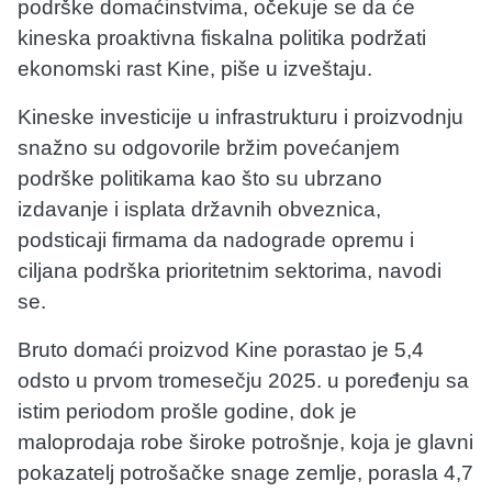
podrške domaćinstvima, očekuje se da će
kineska proaktivna fiskalna politika podržati
ekonomski rast Kine, piše u izveštaju.
Kineske investicije u infrastrukturu i proizvodnju
snažno su odgovorile bržim povećanjem
podrške politikama kao što su ubrzano
izdavanje i isplata državnih obveznica,
podsticaji firmama da nadograde opremu i
ciljana podrška prioritetnim sektorima, navodi
se.
Bruto domaći proizvod Kine porastao je 5,4
odsto u prvom tromesečju 2025. u poređenju sa
istim periodom prošle godine, dok je
maloprodaja robe široke potrošnje, koja je glavni
pokazatelj potrošačke snage zemlje, porasla 4,7