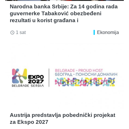
Narodna banka Srbije: Za 14 godina rada
guvernerke Tabaković obezbeđeni
rezultati u korist građana i
1 sat
Ekonomija
access_time
Austrija predstavlja pobednički projekat
za Ekspo 2027