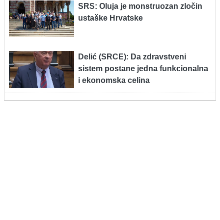
SRS: Oluja je monstruozan zločin
ustaške Hrvatske
Delić (SRCE): Da zdravstveni
sistem postane jedna funkcionalna
i ekonomska celina