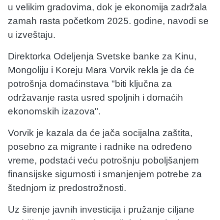
u velikim gradovima, dok je ekonomija zadržala
zamah rasta početkom 2025. godine, navodi se
u izveštaju.
Direktorka Odeljenja Svetske banke za Kinu,
Mongoliju i Koreju Mara Vorvik rekla je da će
potrošnja domaćinstava "biti ključna za
održavanje rasta usred spoljnih i domaćih
ekonomskih izazova".
Vorvik je kazala da će jača socijalna zaštita,
posebno za migrante i radnike na određeno
vreme, podstaći veću potrošnju poboljšanjem
finansijske sigurnosti i smanjenjem potrebe za
štednjom iz predostrožnosti.
Uz širenje javnih investicija i pružanje ciljane