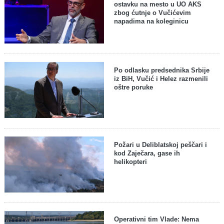
ostavku na mesto u UO AKS
zbog ćutnje o Vučićevim
napadima na koleginicu
Po odlasku predsednika Srbije
iz BiH, Vučić i Helez razmenili
oštre poruke
Požari u Deliblatskoj peščari i
kod Zaječara, gase ih
helikopteri
Operativni tim Vlade: Nema