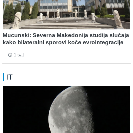
Mucunski: Severna Makedonija studija slučaja
kako bilateralni sporovi koče evrointegracije
1 sat
access_time
IT