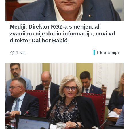
Mediji: Direktor RGZ-a smenjen, ali
zvanično nije dobio informaciju, novi vd
direktor Dalibor Babić
1 sat
Ekonomija
access_time