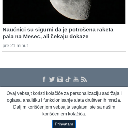
Naučnici su sigurni da je potrošena raketa
pala na Mesec, ali čekaju dokaze
pre 21 minut
Ovaj vebsajt koristi kolačiće za personalizaciju sadržaja i
O nama
Proizvodi i usluge
Politika privatnosti
Kontakt
RSS
oglasa, analitiku i funkcionisanje alata društvenih mreža.
Daljim korišćenjem vebsajta saglasni ste sa našim
korišćenjem kolačića.
Beta Briefing
Dnevni evropski servis
Radio Sto plus
Prihvatam