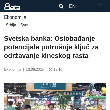
EN
Ekonomija
Srbija
Svet
Svetska banka: Oslobađanje
potencijala potrošnje ključ za
održavanje kineskog rasta
Ekonomija
|
13.06.2025
|
19:10
access_time