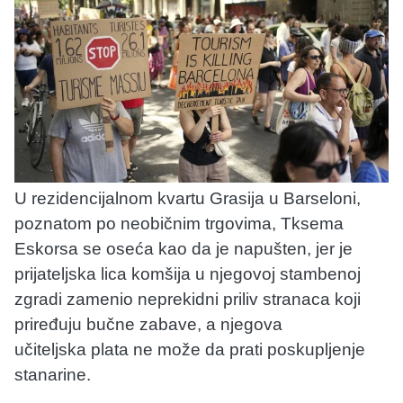
U rezidencijalnom kvartu Grasija u Barseloni,
poznatom po neobičnim trgovima, Tksema
Eskorsa se oseća kao da je napušten, jer je
prijateljska lica komšija u njegovoj stambenoj
zgradi zamenio neprekidni priliv stranaca koji
priređuju bučne zabave, a njegova
učiteljska plata ne može da prati poskupljenje
stanarine.