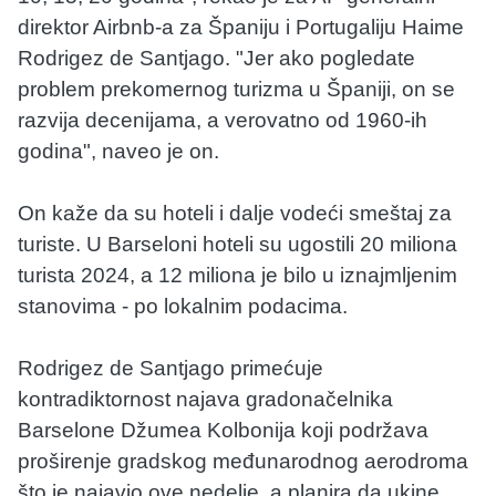
direktor Airbnb-a za Španiju i Portugaliju Haime
Rodrigez de Santjago. "Jer ako pogledate
problem prekomernog turizma u Španiji, on se
razvija decenijama, a verovatno od 1960-ih
godina", naveo je on.
On kaže da su hoteli i dalje vodeći smeštaj za
turiste. U Barseloni hoteli su ugostili 20 miliona
turista 2024, a 12 miliona je bilo u iznajmljenim
stanovima - po lokalnim podacima.
Rodrigez de Santjago primećuje
kontradiktornost najava gradonačelnika
Barselone Džumea Kolbonija koji podržava
proširenje gradskog međunarodnog aerodroma
što je najavio ove nedelje, a planira da ukine