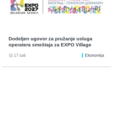
Dodeljen ugovor za pružanje usluga
operatera smeštaja za EXPO Village
17 sati
Ekonomija
access_time