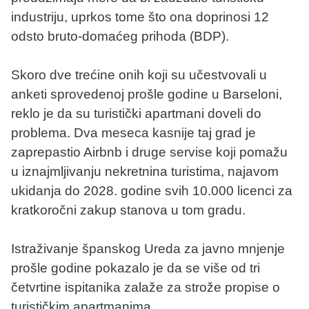
industriju, uprkos tome što ona doprinosi 12
odsto bruto-domaćeg prihoda (BDP).
Skoro dve trećine onih koji su učestvovali u
anketi sprovedenoj prošle godine u Barseloni,
reklo je da su turistički apartmani doveli do
problema. Dva meseca kasnije taj grad je
zaprepastio Airbnb i druge servise koji pomažu
u iznajmljivanju nekretnina turistima, najavom
ukidanja do 2028. godine svih 10.000 licenci za
kratkoročni zakup stanova u tom gradu.
Istraživanje španskog Ureda za javno mnjenje
prošle godine pokazalo je da se više od tri
četvrtine ispitanika zalaže za strože propise o
turističkim apartmanima.