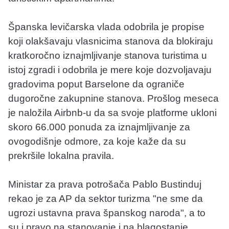
Španska levičarska vlada odobrila je propise
koji olakšavaju vlasnicima stanova da blokiraju
kratkoročno iznajmljivanje stanova turistima u
istoj zgradi i odobrila je mere koje dozvoljavaju
gradovima poput Barselone da ograniče
dugoročne zakupnine stanova. Prošlog meseca
je naložila Airbnb-u da sa svoje platforme ukloni
skoro 66.000 ponuda za iznajmljivanje za
ovogodišnje odmore, za koje kaže da su
prekršile lokalna pravila.
Ministar za prava potrošača Pablo Bustinduj
rekao je za AP da sektor turizma "ne sme da
ugrozi ustavna prava španskog naroda", a to
su i pravo na stanovanje i na blagostanje.