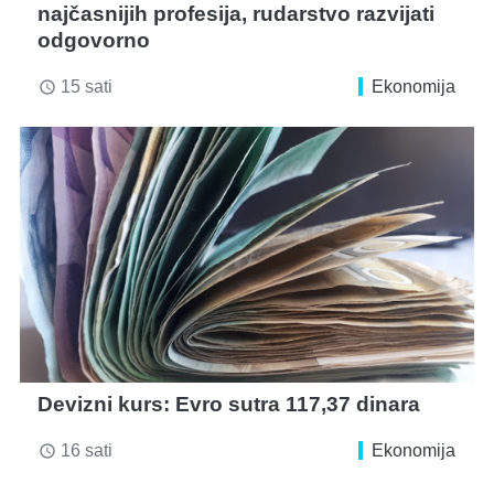
najčasnijih profesija, rudarstvo razvijati
odgovorno
15 sati
Ekonomija
access_time
Devizni kurs: Evro sutra 117,37 dinara
16 sati
Ekonomija
access_time