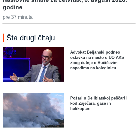
godine
pre 37 minuta
Šta drugi čitaju
Advokat Beljanski podneo
ostavku na mesto u UO AKS
zbog ćutnje o Vučićevim
napadima na koleginicu
Požari u Deliblatskoj peščari i
kod Zaječara, gase ih
helikopteri