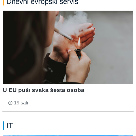
Dnevni evropski servis
U EU puši svaka šesta osoba
19 sati
access_time
IT