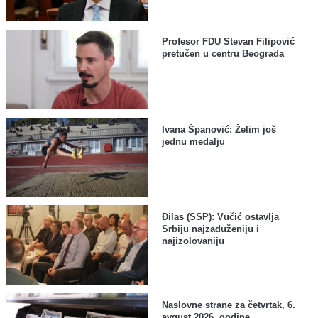
Profesor FDU Stevan Filipović
pretučen u centru Beograda
Ivana Španović: Želim još
jednu medalju
Đilas (SSP): Vučić ostavlja
Srbiju najzaduženiju i
najizolovaniju
Naslovne strane za četvrtak, 6.
avgust 2026. godine