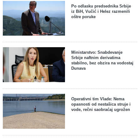
Po odlasku predsednika Srbije
iz BiH, Vučić i Helez razmenili
oštre poruke
Ministarstvo: Snabdevanje
Srbije naftnim derivatima
stabilno, bez obzira na vodostaj
Dunava
Operativni tim Vlade: Nema
opasnosti od nestašica struje i
vode, rečni saobraćaj ugrožen