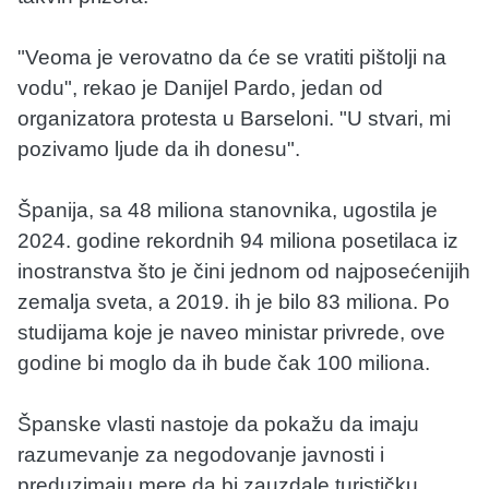
"Veoma je verovatno da će se vratiti pištolji na
vodu", rekao je Danijel Pardo, jedan od
organizatora protesta u Barseloni. "U stvari, mi
pozivamo ljude da ih donesu".
Španija, sa 48 miliona stanovnika, ugostila je
2024. godine rekordnih 94 miliona posetilaca iz
inostranstva što je čini jednom od najposećenijih
zemalja sveta, a 2019. ih je bilo 83 miliona. Po
studijama koje je naveo ministar privrede, ove
godine bi moglo da ih bude čak 100 miliona.
Španske vlasti nastoje da pokažu da imaju
razumevanje za negodovanje javnosti i
preduzimaju mere da bi zauzdale turističku