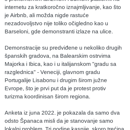
internetu za kratkoročno iznajmljivanje, kao što
je Airbnb, ali možda nigde rastuće
nezadovoljstvo nije toliko očigledno kao u
Barseloni, gde demonstranti izlaze na ulice.
Demonstracije su predviđene u nekoliko drugih
španskih gradova, na Balearskim ostrvima
Majorka i Ibica, kao i u italijanskom "gradu sa
razglednica" - Veneciji, glavnom gradu
Portugalije Lisabonu i drugim širom južne
Evrope, što je prvi put da je protest protiv
turizma koordinisan širom regiona.
Anketa iz juna 2022. je pokazala da samo dva
odsto Španaca misli da je stanovanje samo
lokalni problem. Tri godine kasnije, skoro trećina