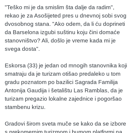
"Teško mi je da smislim šta dalje da radim",
rekao je za Asošijeted pres u dnevnoj sobi svog
dvosobnog stana. "Ako odem, da li ću doprineti
da Barselona izgubi suštinu koju čini domaće
stanovništvo? Ali, došlo je vreme kada mi je
svega dosta".
Eskorsa (33) je jedan od mnogih stanovnika koji
smatraju da je turizam otišao predaleko u tom
gradu poznatom po bazilici Sagrada Familija
Antonija Gaudija i šetalištu Las Ramblas, da je
turizam pregazio lokalne zajednice i pogoršao
stambenu krizu.
Gradovi širom sveta muče se kako da se izbore
s prekomernim turizmom i bumom platformi na