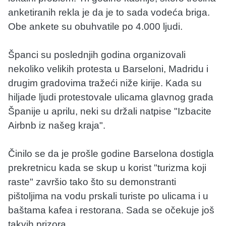
anketiranih rekla je da je to sada vodeća briga.
Obe ankete su obuhvatile po 4.000 ljudi.
Španci su poslednjih godina organizovali
nekoliko velikih protesta u Barseloni, Madridu i
drugim gradovima tražeći niže kirije. Kada su
hiljade ljudi protestovale ulicama glavnog grada
Španije u aprilu, neki su držali natpise "Izbacite
Airbnb iz našeg kraja".
Činilo se da je prošle godine Barselona dostigla
prekretnicu kada se skup u korist "turizma koji
raste" završio tako što su demonstranti
pištoljima na vodu prskali turiste po ulicama i u
baštama kafea i restorana. Sada se očekuje još
takvih prizora.