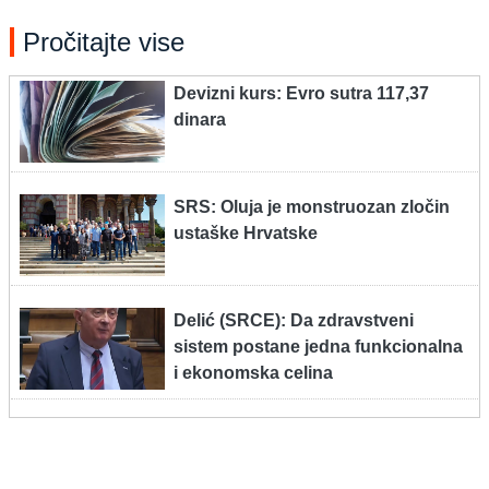
Pročitajte vise
Devizni kurs: Evro sutra 117,37
dinara
SRS: Oluja je monstruozan zločin
ustaške Hrvatske
Delić (SRCE): Da zdravstveni
sistem postane jedna funkcionalna
i ekonomska celina