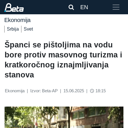
EN
Ekonomija
Srbija
Svet
Španci se pištoljima na vodu
bore protiv masovnog turizma i
kratkoročnog iznajmljivanja
stanova
Ekonomija
|
Izvor: Beta-AP
|
15.06.2025
|
18:15
access_time