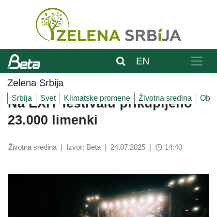
EN
Zelena Srbija
Srbija
Svet
Klimatske promene
Životna sredina
Obnov
Na EXIT festivalu prikupljeno
23.000 limenki
Životna sredina
|
Izvor: Beta
|
24.07.2025
|
14:40
access_time