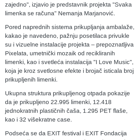
zajedno", izjavio je predstavnik projekta "Svaka
limenka se računa" Nemanja Marjanović.
Pored naprednih sistema prikupljanja ambalaže,
kakao je navedeno, pažnju posetilaca privukle
su i vizuelne instalacije projekta – prepoznatljiva
Pixelata, umetnički mozaik od recikliranih
limenki, kao i svetleća instalacija "I Love Music",
koja je kroz svetlosne efekte i brojač isticala broj
prikupljenih limenki.
Ukupna struktura prikupljenog otpada pokazije
da je prikupljeno 22.995 limenki, 12.418
jednokratnih plastičnih čaša, 1.295 PET flaše,
kao i 32 višekratne case.
Podseća se da EXIT festival i EXIT Fondacija