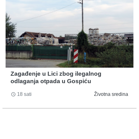
Zagađenje u Lici zbog ilegalnog
odlaganja otpada u Gospiću
18 sati
Životna sredina
access_time