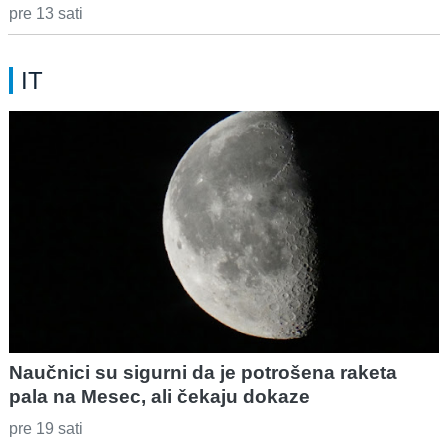
pre 13 sati
IT
Naučnici su sigurni da je potrošena raketa
pala na Mesec, ali čekaju dokaze
pre 19 sati