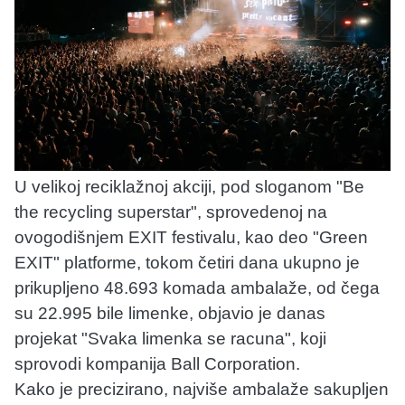
U velikoj reciklažnoj akciji, pod sloganom "Be
the recycling superstar", sprovedenoj na
ovogodišnjem EXIT festivalu, kao deo "Green
EXIT" platforme, tokom četiri dana ukupno je
prikupljeno 48.693 komada ambalaže, od čega
su 22.995 bile limenke, objavio je danas
projekat "Svaka limenka se racuna", koji
sprovodi kompanija Ball Corporation.
Kako je precizirano, najviše ambalaže sakupljen