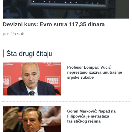
Devizni kurs: Evro sutra 117,35 dinara
pre 15 sati
Šta drugi čitaju
Profesor Lompar: Vučić
neprestano izaziva unutrašnje
srpske sukobe
Goran Marković: Napad na
Filipovića je metastaza
fašističkog režima