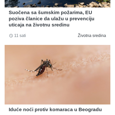
Suočena sa šumskim požarima, EU
poziva članice da ulažu u prevenciju
uticaja na životnu sredinu
11 sati
Životna sredina
access_time
Iduće noći protiv komaraca u Beogradu