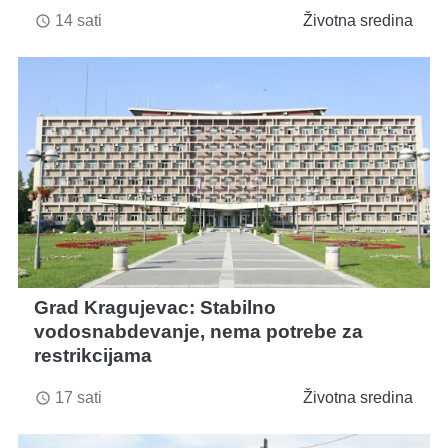
14 sati
Životna sredina
access_time
Grad Kragujevac: Stabilno
vodosnabdevanje, nema potrebe za
restrikcijama
17 sati
Životna sredina
access_time