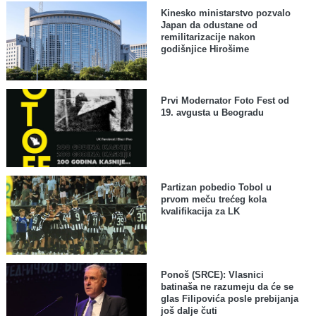
Kinesko ministarstvo pozvalo
Japan da odustane od
remilitarizacije nakon
godišnjice Hirošime
Prvi Modernator Foto Fest od
19. avgusta u Beogradu
Partizan pobedio Tobol u
prvom meču trećeg kola
kvalifikacija za LK
Ponoš (SRCE): Vlasnici
batinaša ne razumeju da će se
glas Filipovića posle prebijanja
još dalje čuti