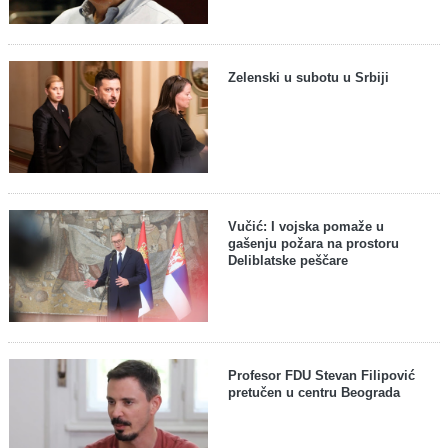
Zelenski u subotu u Srbiji
Vučić: I vojska pomaže u
gašenju požara na prostoru
Deliblatske peščare
Profesor FDU Stevan Filipović
pretučen u centru Beograda