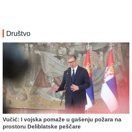
Društvo
Vučić: I vojska pomaže u gašenju požara na
prostoru Deliblatske peščare