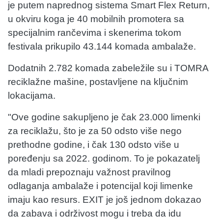
je putem naprednog sistema Smart Flex Return,
u okviru koga je 40 mobilnih promotera sa
specijalnim rančevima i skenerima tokom
festivala prikupilo 43.144 komada ambalaže.
Dodatnih 2.782 komada zabeležile su i TOMRA
reciklažne mašine, postavljene na ključnim
lokacijama.
"Ove godine sakupljeno je čak 23.000 limenki
za reciklažu, što je za 50 odsto više nego
prethodne godine, i čak 130 odsto više u
poređenju sa 2022. godinom. To je pokazatelj
da mladi prepoznaju važnost pravilnog
odlaganja ambalaže i potencijal koji limenke
imaju kao resurs. EXIT je još jednom dokazao
da zabava i održivost mogu i treba da idu