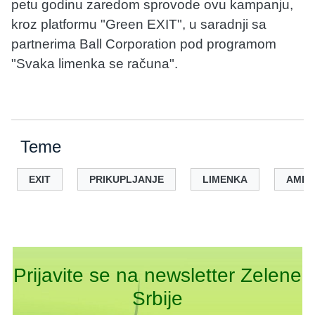
petu godinu zaredom sprovode ovu kampanju,
kroz platformu "Green EXIT", u saradnji sa
partnerima Ball Corporation pod programom
"Svaka limenka se računa".
Teme
EXIT
PRIKUPLJANJE
LIMENKA
AMBA
Prijavite se na newsletter Zelene
Srbije