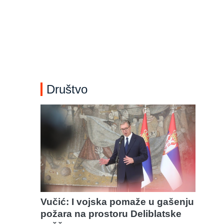
Društvo
Vučić: I vojska pomaže u gašenju
požara na prostoru Deliblatske