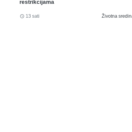
restrikcijama
13 sati
Životna sredin
access_time