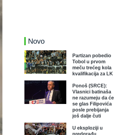
Novo
Partizan pobedio
Tobol u prvom
meču trećeg kola
kvalifikacija za LK
Ponoš (SRCE):
Vlasnici batinaša
ne razumeju da će
se glas Filipovića
posle prebijanja
još dalje čuti
U eksploziji u
predgrađu