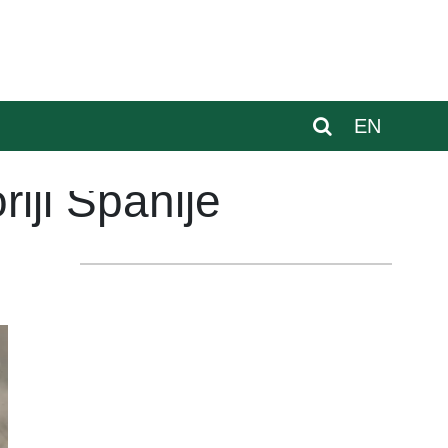
EN
riji Španije