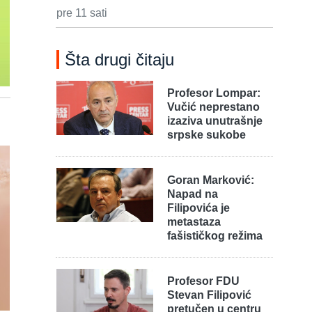
pre 11 sati
Šta drugi čitaju
Profesor Lompar:
Vučić neprestano
izaziva unutrašnje
srpske sukobe
Goran Marković:
Napad na
Filipovića je
metastaza
fašističkog režima
Profesor FDU
Stevan Filipović
pretučen u centru