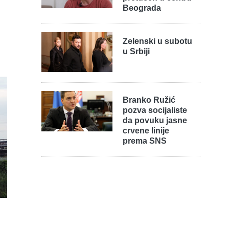
Beograda
Zelenski u subotu
u Srbiji
Branko Ružić
pozva socijaliste
da povuku jasne
crvene linije
prema SNS