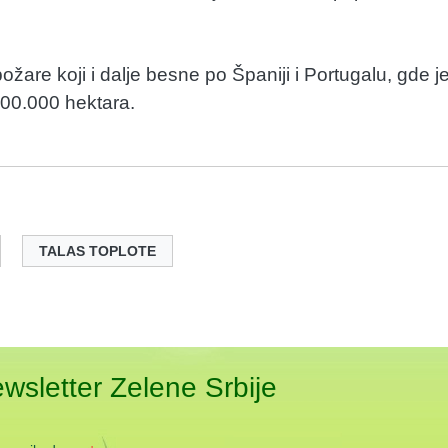
are koji i dalje besne po Španiji i Portugalu, gde j
400.000 hektara.
TALAS TOPLOTE
ewsletter Zelene Srbije