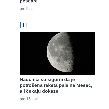
peščare
pre 9 sati
IT
Naučnici su sigurni da je
potrošena raketa pala na Mesec,
ali čekaju dokaze
pre 15 sati