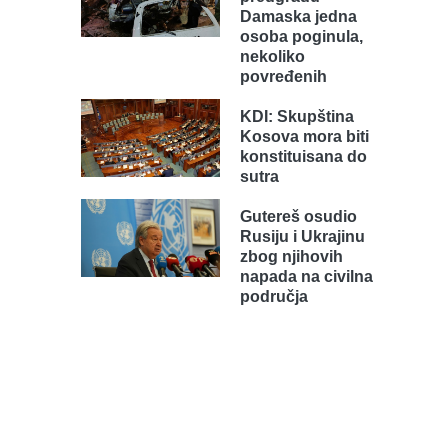
Damaska jedna
osoba poginula,
nekoliko
povređenih
KDI: Skupština
Kosova mora biti
konstituisana do
sutra
Gutereš osudio
Rusiju i Ukrajinu
zbog njihovih
napada na civilna
područja