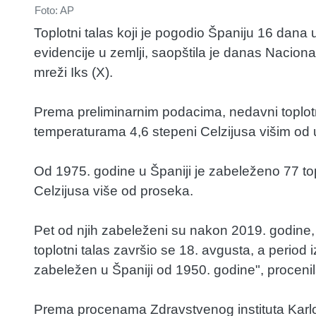
Foto: AP
Toplotni talas koji je pogodio Španiju 16 dana 
evidencije u zemlji, saopštila je danas Nacio
mreži Iks (X).
Prema preliminarnim podacima, nedavni toplotni
temperaturama 4,6 stepeni Celzijusa višim od 
Od 1975. godine u Španiji je zabeleženo 77 topl
Celzijusa više od proseka.
Pet od njih zabeleženi su nakon 2019. godine,
toplotni talas završio se 18. avgusta, a period i
zabeležen u Španiji od 1950. godine", procenil
Prema procenama Zdravstvenog instituta Karlos 