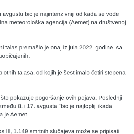
u avgustu bio je najintenzivniji od kada se vode
nalna meteorološka agencija (Aemet) na društvenoj
 talas premašio je onaj iz jula 2022. godine, sa
uobičajenih.
otnih talasa, od kojih je šest imalo četiri stepena
 što pokazuje pogoršanje ovih pojava. Poslednji
zmeđu 8. i 17. avgusta "bio je najtopliji ikada
a je Aemet.
III, 1.149 smrtnih slučajeva može se pripisati