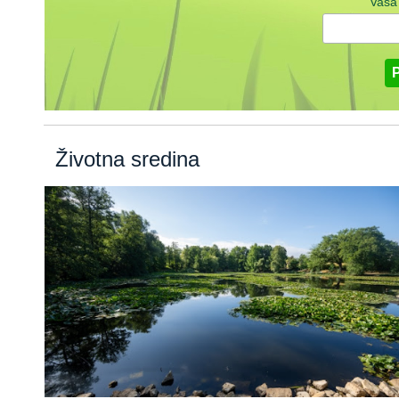
Vaša
Životna sredina