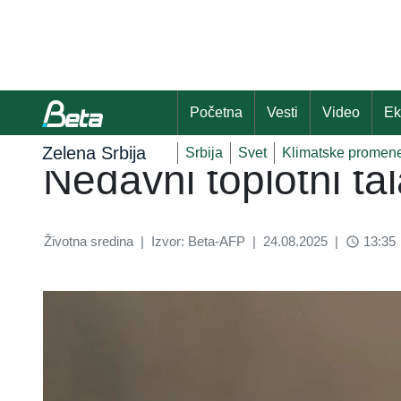
Početna
Vesti
Video
Ek
Zelena Srbija
Srbija
Svet
Klimatske promen
Nedavni toplotni tala
Životna sredina
|
Izvor: Beta-AFP
|
24.08.2025
|
13:35
access_time