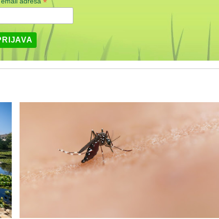
*
 email adresa