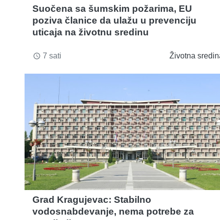
Suočena sa šumskim požarima, EU
poziva članice da ulažu u prevenciju
uticaja na životnu sredinu
7 sati
Životna sredin
access_time
Grad Kragujevac: Stabilno
vodosnabdevanje, nema potrebe za