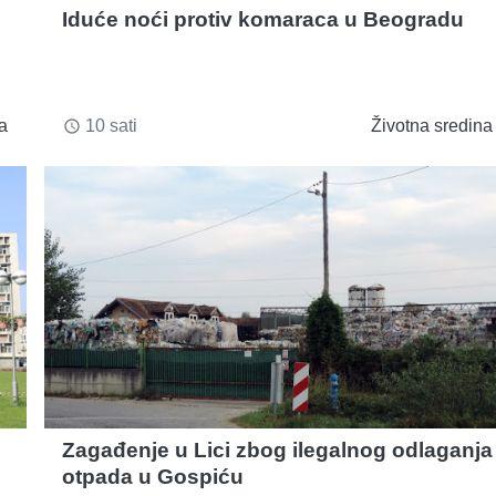
Iduće noći protiv komaraca u Beogradu
a
10 sati
Životna sredina
access_time
Zagađenje u Lici zbog ilegalnog odlaganja
otpada u Gospiću