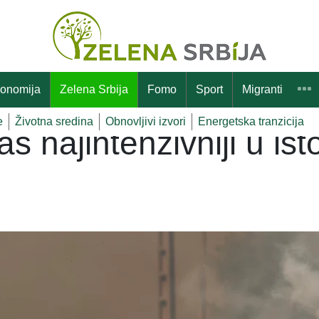
onomija
Zelena Srbija
Fomo
Sport
Migranti
e
Životna sredina
Obnovljivi izvori
Energetska tranzicija
s najintenzivniji u isto