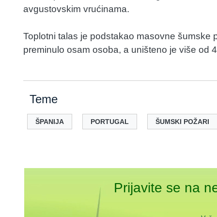
avgustovskim vrućinama.
Toplotni talas je podstakao masovne šumske pož
preminulo osam osoba, a uništeno je više od 
Teme
ŠPANIJA
PORTUGAL
ŠUMSKI POŽARI
Prijavite se na n