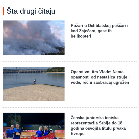
Šta drugi čitaju
Požari u Deliblatskoj peščari i
kod Zaječara, gase ih
helikopteri
Operativni tim Vlade: Nema
opasnosti od nestašica struje i
vode, rečni saobraćaj ugrožen
Ženska juniorska teniska
reprezentacija Srbije do 18
godina osvojila titulu prvaka
Evrope