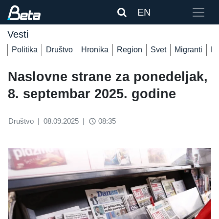
EN
Vesti
Politika
Društvo
Hronika
Region
Svet
Migranti
De
Naslovne strane za ponedeljak,
8. septembar 2025. godine
Društvo
|
08.09.2025
|
08:35
access_time