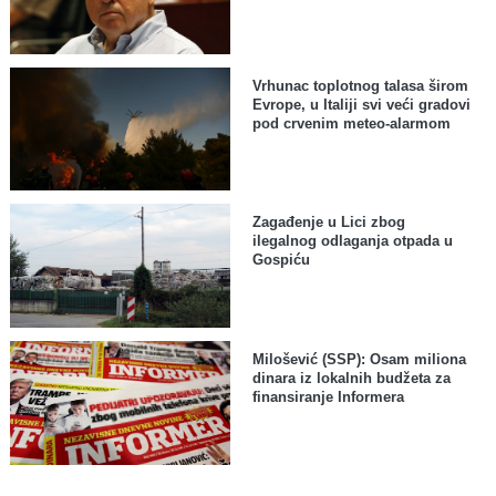
Vrhunac toplotnog talasa širom
Evrope, u Italiji svi veći gradovi
pod crvenim meteo-alarmom
Zagađenje u Lici zbog
ilegalnog odlaganja otpada u
Gospiću
Milošević (SSP): Osam miliona
dinara iz lokalnih budžeta za
finansiranje Informera