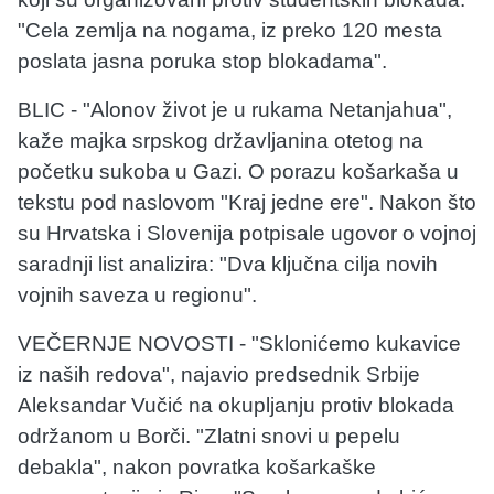
"Cela zemlja na nogama, iz preko 120 mesta
poslata jasna poruka stop blokadama".
BLIC - "Alonov život je u rukama Netanjahua",
kaže majka srpskog državljanina otetog na
početku sukoba u Gazi. O porazu košarkaša u
tekstu pod naslovom "Kraj jedne ere". Nakon što
su Hrvatska i Slovenija potpisale ugovor o vojnoj
saradnji list analizira: "Dva ključna cilja novih
vojnih saveza u regionu".
VEČERNJE NOVOSTI - "Sklonićemo kukavice
iz naših redova", najavio predsednik Srbije
Aleksandar Vučić na okupljanju protiv blokada
održanom u Borči. "Zlatni snovi u pepelu
debakla", nakon povratka košarkaške