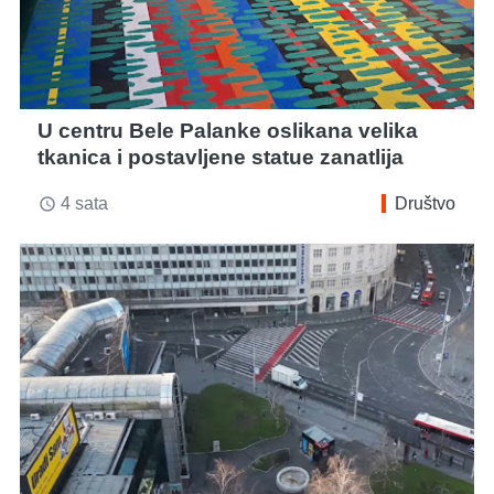
U centru Bele Palanke oslikana velika
tkanica i postavljene statue zanatlija
4 sata
Društvo
access_time