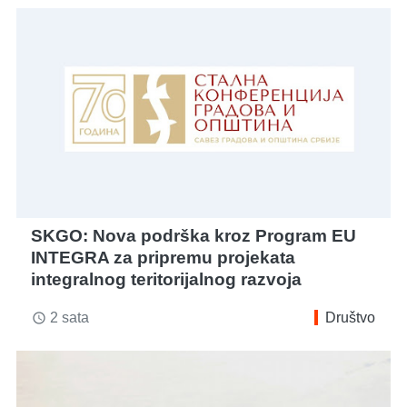
SKGO: Nova podrška kroz Program EU
INTEGRA za pripremu projekata
integralnog teritorijalnog razvoja
2 sata
Društvo
access_time