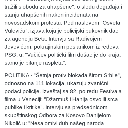
tražili slobodu za uhapšene", o sledu događaja i
stanju uhapšenih nakon incidenata na
novosadskom protestu. Pod naslovom "Osveta
Vuleviću", izjava koju je policijski pukovnik dao
za agenciju Beta. Intervju sa Radivojem
Jovovićem, pokrajinskim poslanikom iz redova
PSG, u: "Vučićev politički film došao je do kraja,
samo je pitanje raspleta".
POLITIKA - "Šetnja protiv blokada širom Srbije",
odnosno na 111 lokacija, ukazuju zvanični
podaci policije. Izveštaj sa 82. po redu Festivala
filma u Veneciji: "Džarmuš i Hanija osvojili srca
publike i kritike". Intervju sa predsednicom
skupštinskog Odbora za Kosovo Danijelom
Nikolić u: "Nesalomivi duh našeg naroda