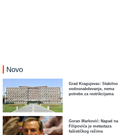
Novo
Grad Kragujevac: Stabilno
vodosnabdevanje, nema
potrebe za restrikcijama
Goran Marković: Napad na
Filipovića je metastaza
fašističkog režima