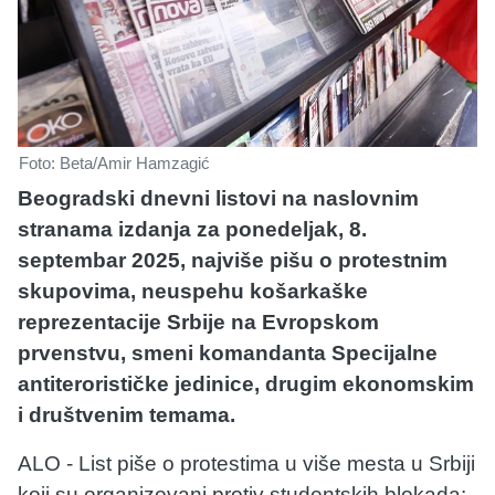
Foto: Beta/Amir Hamzagić
Beogradski dnevni listovi na naslovnim
stranama izdanja za ponedeljak, 8.
septembar 2025, najviše pišu o protestnim
skupovima, neuspehu košarkaške
reprezentacije Srbije na Evropskom
prvenstvu, smeni komandanta Specijalne
antiterorističke jedinice, drugim ekonomskim
i društvenim temama.
ALO - List piše o protestima u više mesta u Srbiji
koji su organizovani protiv studentskih blokada: