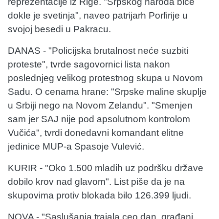
reprezentacije iz Rige. "Srpskog naroda biće
dokle je svetinja", naveo patrijarh Porfirije u
svojoj besedi u Pakracu.
DANAS - "Policijska brutalnost neće suzbiti
proteste", tvrde sagovornici lista nakon
poslednjeg velikog protestnog skupa u Novom
Sadu. O cenama hrane: "Srpske maline skuplje
u Srbiji nego na Novom Zelandu". "Smenjen
sam jer SAJ nije pod apsolutnom kontrolom
Vučića", tvrdi donedavni komandant elitne
jedinice MUP-a Spasoje Vulević.
KURIR - "Oko 1.500 mladih uz podršku države
dobilo krov nad glavom". List piše da je na
skupovima protiv blokada bilo 126.399 ljudi.
NOVA - "Saslušanja trajala ceo dan, građani