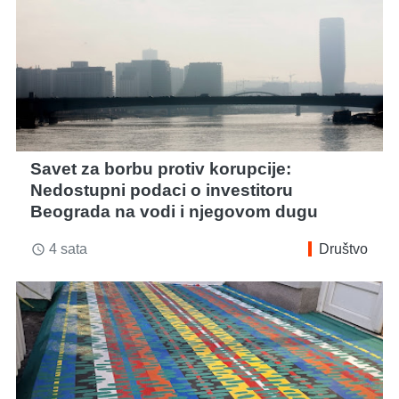
Savet za borbu protiv korupcije:
Nedostupni podaci o investitoru
Beograda na vodi i njegovom dugu
4 sata
Društvo
access_time