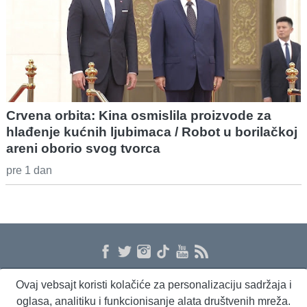
Crvena orbita: Kina osmislila proizvode za
hlađenje kućnih ljubimaca / Robot u borilačkoj
areni oborio svog tvorca
pre 1 dan
Ovaj vebsajt koristi kolačiće za personalizaciju sadržaja i
O nama
Proizvodi i usluge
Politika privatnosti
Kontakt
RSS
oglasa, analitiku i funkcionisanje alata društvenih mreža.