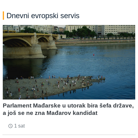
Dnevni evropski servis
Parlament Mađarske u utorak bira šefa države,
a još se ne zna Mađarov kandidat
1 sat
access_time