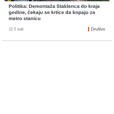
Politika: Demontaža Staklenca do kraja
godine, čekaju se krtice da kopaju za
metro stanicu
5 sati
Društvo
access_time