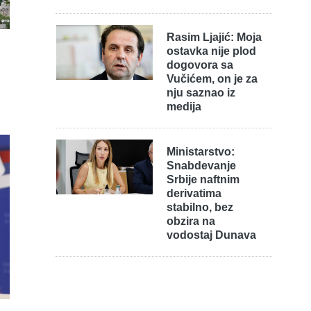
Rasim Ljajić: Moja
ostavka nije plod
dogovora sa
Vučićem, on je za
nju saznao iz
medija
Ministarstvo:
Snabdevanje
Srbije naftnim
derivatima
stabilno, bez
obzira na
vodostaj Dunava