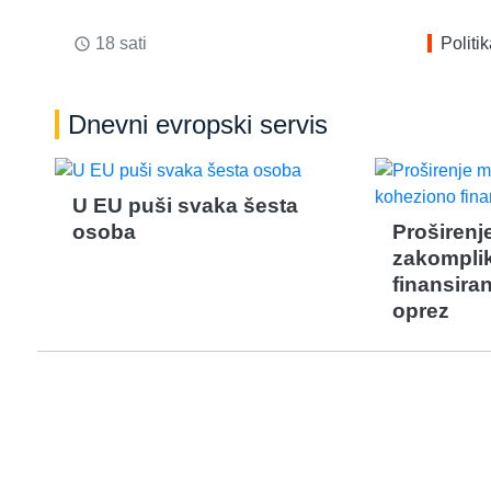
18 sati
Politi
access_time
Dnevni evropski servis
U EU puši svaka šesta
osoba
Proširenj
zakompli
finansira
oprez