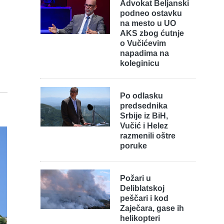
Advokat Beljanski
podneo ostavku
na mesto u UO
AKS zbog ćutnje
o Vučićevim
napadima na
koleginicu
Po odlasku
predsednika
Srbije iz BiH,
Vučić i Helez
razmenili oštre
poruke
Požari u
Deliblatskoj
peščari i kod
Zaječara, gase ih
helikopteri