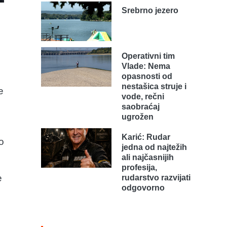
Srebrno jezero
Operativni tim
Vlade: Nema
opasnosti od
nestašica struje i
e
vode, rečni
saobraćaj
ugrožen
Karić: Rudar
o
jedna od najtežih
ali najčasnijih
profesija,
e
rudarstvo razvijati
odgovorno