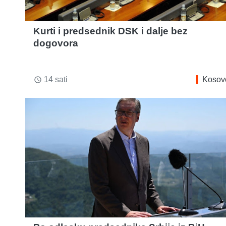
Kurti i predsednik DSK i dalje bez
dogovora
14 sati
Kosov
access_time