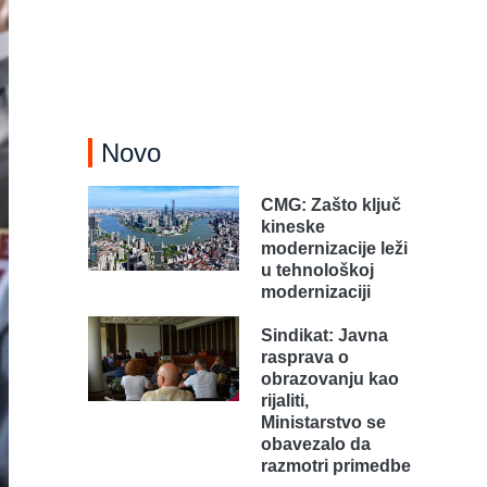
Novo
CMG: Zašto ključ
kineske
modernizacije leži
u tehnološkoj
modernizaciji
Sindikat: Javna
rasprava o
obrazovanju kao
rijaliti,
Ministarstvo se
obavezalo da
razmotri primedbe