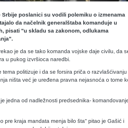
rbije poslanici su vodili polemiku o izmenama
 stajalo da načelnik generalštaba komanduje u
h, pisati "u skladu sa zakonom, odlukama
nja".
rekao je da se tako komanda vojske daje civilu, da s
ara u pukog izvršioca naredbi.
tema politizuje i da se forsira priča o razvlašćivanju
enja ništa već je uređena pravna nejasnoća o tome k
a je jedna od nadležnosti predsednika- komandovanj
o pre kraja mandata menja bilo šta" pitao je Gašić i