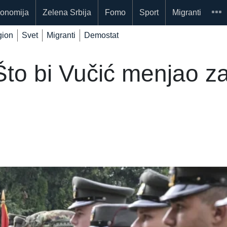
onomija
Zelena Srbija
Fomo
Sport
Migranti
ion
Svet
Migranti
Demostat
Što bi Vučić menjao z