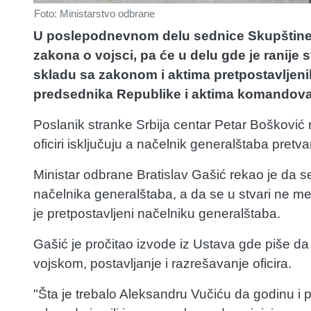
Foto: Ministarstvo odbrane
U poslepodnevnom delu sednice Skupštine S
zakona o vojsci, pa će u delu gde je ranije
skladu sa zakonom i aktima pretpostavljeni
predsednika Republike i aktima komandova
Poslanik stranke Srbija centar Petar Bošković 
oficiri isključuju a načelnik generalštaba pretv
Ministar odbrane Bratislav Gašić rekao je da se 
načelnika generalštaba, a da se u stvari ne m
je pretpostavljeni načelniku generalštaba.
Gašić je pročitao izvode iz Ustava gde piše d
vojskom, postavljanje i razrešavanje oficira.
"Šta je trebalo Aleksandru Vučiću da godinu i p