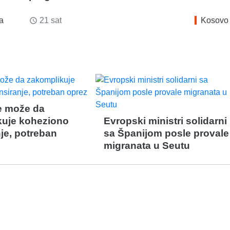
ka
21 sat
Kosovo
access_time
e može da
kuje koheziono
Evropski ministri solidarni
nje, potreban
sa Španijom posle provale
migranata u Seutu