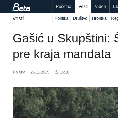
Početna
Vesti
Video
Ek
Vesti
Politika
Društvo
Hronika
Reg
Gašić u Skupštini: 
pre kraja mandata
Politika
|
26.11.2025
|
16:10
access_time