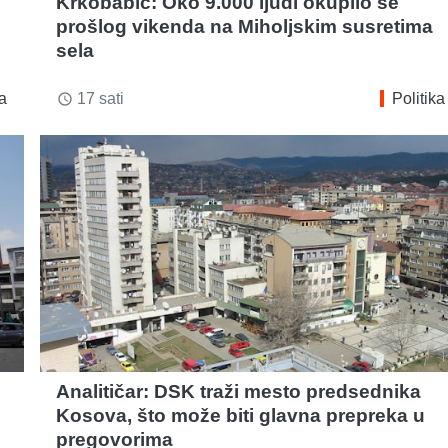
Krkobabić: Oko 9.000 ljudi okupilo se
prošlog vikenda na Miholjskim susretima
sela
ka
17 sati
Politika
access_time
Analitičar: DSK traži mesto predsednika
Kosova, što može biti glavna prepreka u
pregovorima