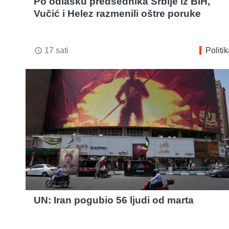
Po odlasku predsednika Srbije iz BiH,
Vučić i Helez razmenili oštre poruke
17 sati
Politi
access_time
UN: Iran pogubio 56 ljudi od marta