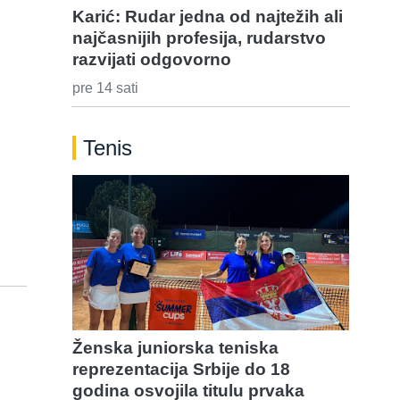
Karić: Rudar jedna od najtežih ali
najčasnijih profesija, rudarstvo
razvijati odgovorno
pre 14 sati
Tenis
Ženska juniorska teniska
reprezentacija Srbije do 18
godina osvojila titulu prvaka