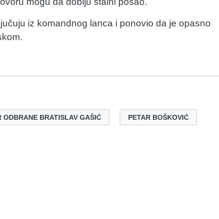
govoru mogu da dobiju stalni posao.
ključuju iz komandnog lanca i ponovio da je opasno
jskom.
R ODBRANE BRATISLAV GAŠIĆ
PETAR BOŠKOVIĆ