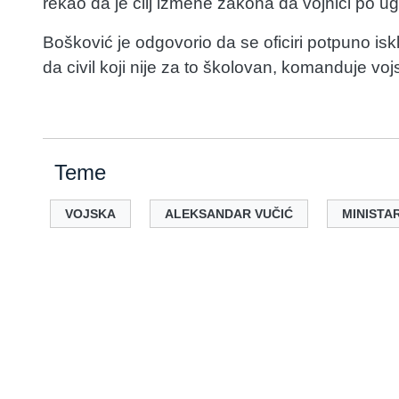
rekao da je cilj izmene zakona da vojnici po u
Bošković je odgovorio da se oficiri potpuno is
da civil koji nije za to školovan, komanduje vo
Teme
VOJSKA
ALEKSANDAR VUČIĆ
MINISTA