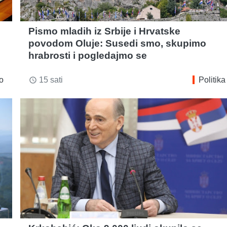
Pismo mladih iz Srbije i Hrvatske
povodom Oluje: Susedi smo, skupimo
hrabrosti i pogledajmo se
o
15 sati
Politika
access_time