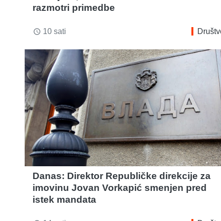
razmotri primedbe
10 sati
Društv
access_time
Danas: Direktor Republičke direkcije za
imovinu Jovan Vorkapić smenjen pred
istek mandata