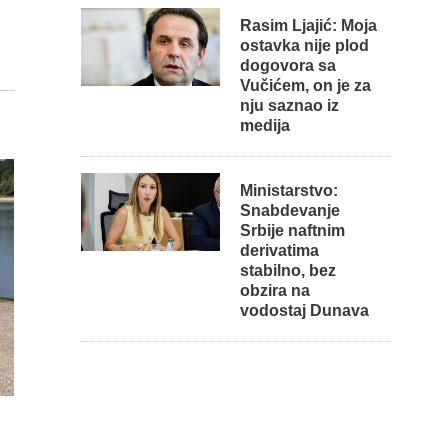
Rasim Ljajić: Moja
ostavka nije plod
dogovora sa
Vučićem, on je za
nju saznao iz
medija
Ministarstvo:
Snabdevanje
Srbije naftnim
derivatima
stabilno, bez
obzira na
vodostaj Dunava