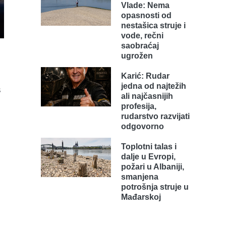
Vlade: Nema
opasnosti od
nestašica struje i
vode, rečni
saobraćaj
ugrožen
Karić: Rudar
jedna od najtežih
s
ali najčasnijih
profesija,
rudarstvo razvijati
odgovorno
Toplotni talas i
dalje u Evropi,
požari u Albaniji,
smanjena
potrošnja struje u
Mađarskoj