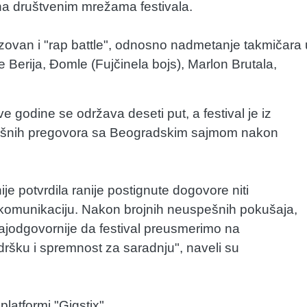
 na društvenim mrežama festivala.
zovan i "rap battle", odnosno nadmetanje takmičara 
e Berija, Đomle (Fujčinela bojs), Marlon Brutala,
 godine se održava deseti put, a festival je iz
šnih pregovora sa Beogradskim sajmom nakon
e potvrdila ranije postignute dogovore niti
komunikaciju. Nakon brojnih neuspešnih pokušaja,
ajodgovornije da festival preusmerimo na
ršku i spremnost za saradnju", naveli su
atformi "Gigstix".