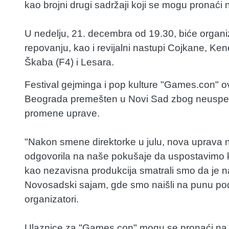
kao brojni drugi sadržaji koji se mogu pronaći
U nedelju, 21. decembra od 19.30, biće organi
repovanju, kao i revijalni nastupi Cojkane, Ken
Škaba (F4) i Lesara.
Festival gejminga i pop kulture "Games.con" ove
Beograda premešten u Novi Sad zbog neuspe
promene uprave.
"Nakon smene direktorke u julu, nova uprava nij
odgovorila na naše pokušaje da uspostavimo 
kao nezavisna produkcija smatrali smo da je n
Novosadski sajam, gde smo naišli na punu pod
organizatori.
Ulaznice za "Games.con" mogu se pronaći na pl