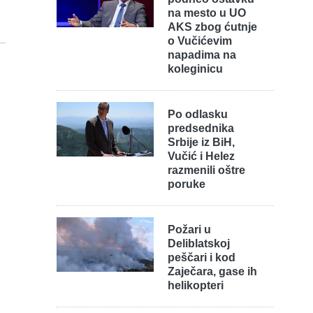
na mesto u UO
AKS zbog ćutnje
o Vučićevim
napadima na
koleginicu
Po odlasku
predsednika
Srbije iz BiH,
Vučić i Helez
razmenili oštre
poruke
Požari u
Deliblatskoj
peščari i kod
Zaječara, gase ih
helikopteri