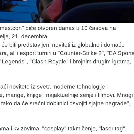
"Games.con" biće otvoren danas u 10 časova na
elje, 21. decembra.
će biti predstavljeni noviteti iz globalne i domaće
a, ali i esport turniri u "Counter-Strike 2", "EA Sport
 Legends", "Clash Royale" i brojnim drugim igrama,
ći novitete iz sveta moderne tehnologije i
e, mange, knjige i najaktuelnije serije i filmovi. Mnogi
ako da će srećni dobitnici osvojiti sjajne nagrade",
ma i kvizovima, "cosplay" takmičenje, "laser tag",