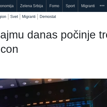
onomija
Zelena Srbija
Fomo
Sport
Migranti
ion
Svet
Migranti
Demostat
mu danas počinje tro
.con