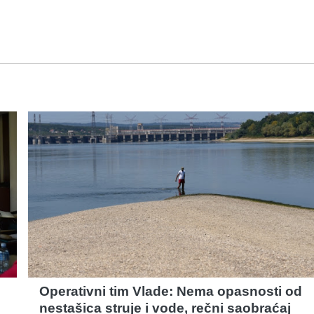
Operativni tim Vlade: Nema opasnosti od
nestašica struje i vode, rečni saobraćaj