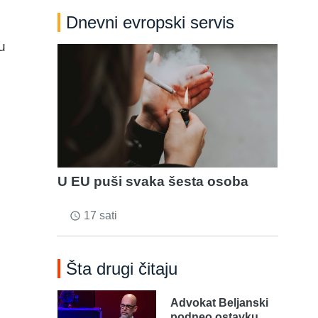
Dnevni evropski servis
u
U EU puši svaka šesta osoba
17 sati
access_time
Šta drugi čitaju
Advokat Beljanski
podneo ostavku