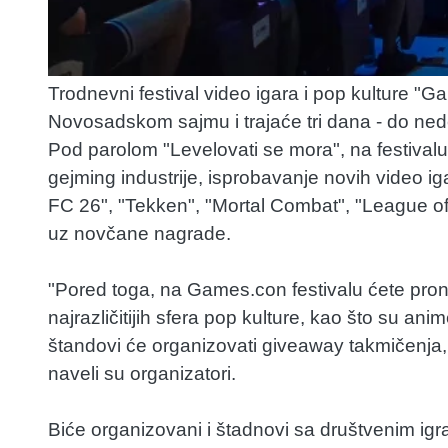
Trodnevni festival video igara i pop kulture 
Novosadskom sajmu i trajaće tri dana - do ned
Pod parolom "Levelovati se mora", na festivalu 
gejming industrije, isprobavanje novih video igar
FC 26", "Tekken", "Mortal Combat", "League of
uz novčane nagrade.
"Pored toga, na Games.con festivalu ćete prona
najrazličitijih sfera pop kulture, kao što su anim
štandovi će organizovati giveaway takmičenja, t
naveli su organizatori.
Biće organizovani i štadnovi sa društvenim igra