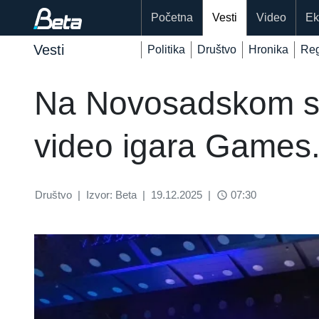
Početna
Vesti
Video
Ek
Vesti
Politika
Društvo
Hronika
Reg
Na Novosadskom saj
video igara Games
Društvo
|
Izvor: Beta
|
19.12.2025
|
07:30
access_time