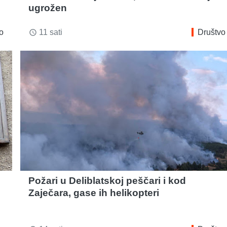
ugrožen
o
11 sati
Društvo
access_time
Požari u Deliblatskoj peščari i kod
Zaječara, gase ih helikopteri