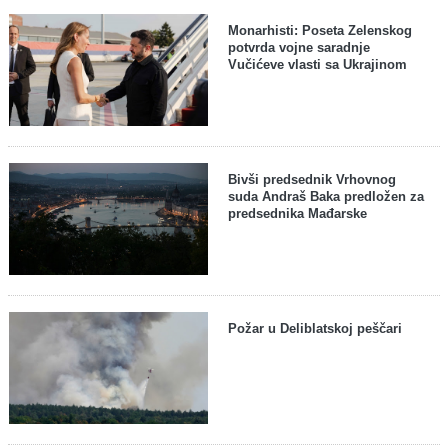
Monarhisti: Poseta Zelenskog
potvrda vojne saradnje
Vučićeve vlasti sa Ukrajinom
Bivši predsednik Vrhovnog
suda Andraš Baka predložen za
predsednika Mađarske
Požar u Deliblatskoj peščari