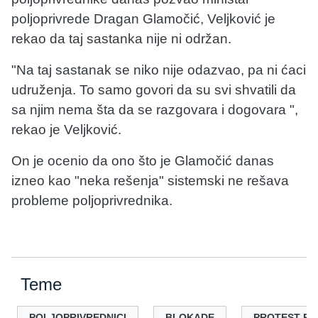
poljoprivrede Dragan Glamočić, Veljković je
rekao da taj sastanka nije ni održan.
"Na taj sastanak se niko nije odazvao, pa ni ćaci
udruženja. To samo govori da su svi shvatili da
sa njim nema šta da se razgovara i dogovara ",
rekao je Veljković.
On je ocenio da ono što je Glamočić danas
izneo kao "neka rešenja" sistemski ne rešava
probleme poljoprivrednika.
Teme
POLJOPRIVREDNICI
BLOKADE
PROTEST PO