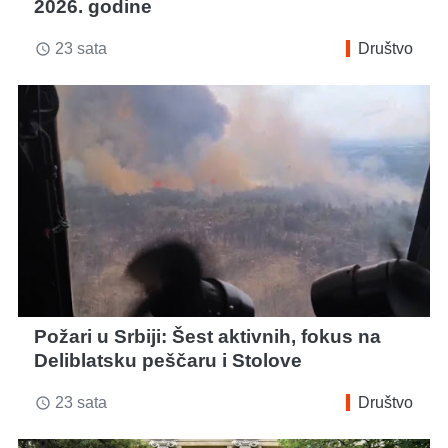
2026. godine
23 sata
Društvo
access_time
Požari u Srbiji: Šest aktivnih, fokus na
Deliblatsku peščaru i Stolove
23 sata
Društvo
access_time