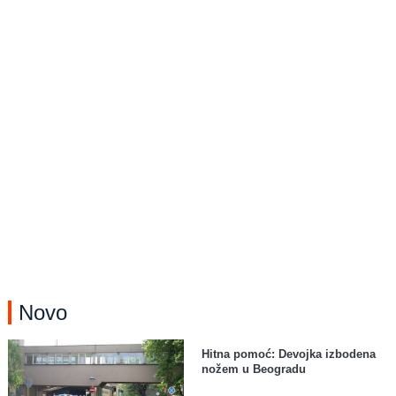
Novo
Hitna pomoć: Devojka izbodena
nožem u Beogradu