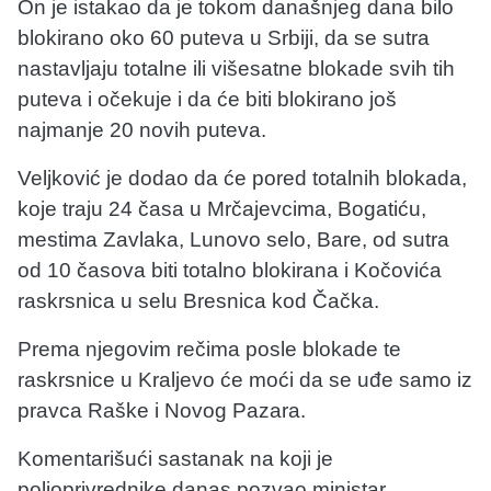
On je istakao da je tokom današnjeg dana bilo
blokirano oko 60 puteva u Srbiji, da se sutra
nastavljaju totalne ili višesatne blokade svih tih
puteva i očekuje i da će biti blokirano još
najmanje 20 novih puteva.
Veljković je dodao da će pored totalnih blokada,
koje traju 24 časa u Mrčajevcima, Bogatiću,
mestima Zavlaka, Lunovo selo, Bare, od sutra
od 10 časova biti totalno blokirana i Kočovića
raskrsnica u selu Bresnica kod Čačka.
Prema njegovim rečima posle blokade te
raskrsnice u Kraljevo će moći da se uđe samo iz
pravca Raške i Novog Pazara.
Komentarišući sastanak na koji je
poljoprivrednike danas pozvao ministar