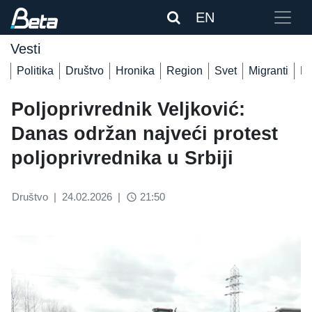
EN
Vesti
Politika
Društvo
Hronika
Region
Svet
Migranti
De
Poljoprivrednik Veljković:
Danas održan najveći protest
poljoprivrednika u Srbiji
Društvo
|
24.02.2026
|
21:50
access_time