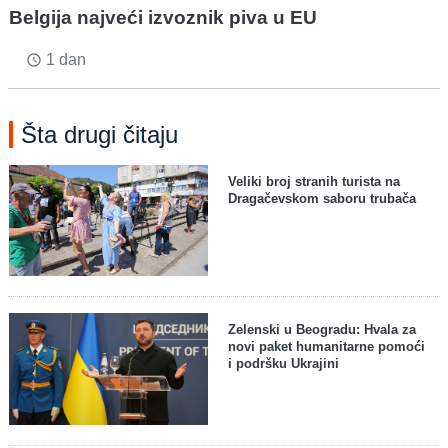
Belgija najveći izvoznik piva u EU
1 dan
access_time
Šta drugi čitaju
Veliki broj stranih turista na
Dragačevskom saboru trubača
Zelenski u Beogradu: Hvala za
novi paket humanitarne pomoći
i podršku Ukrajini