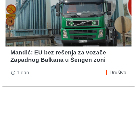
Mandić: EU bez rešenja za vozače
Zapadnog Balkana u Šengen zoni
1 dan
Društvo
access_time