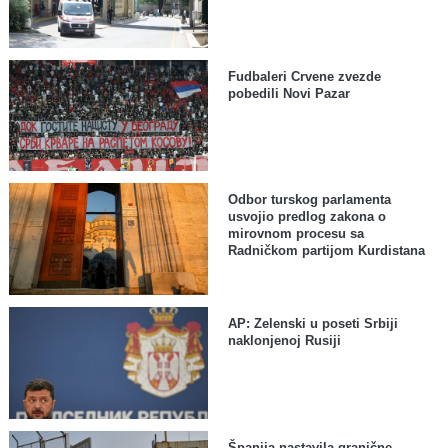
Fudbaleri Crvene zvezde
pobedili Novi Pazar
Odbor turskog parlamenta
usvojio predlog zakona o
mirovnom procesu sa
Radničkom partijom Kurdistana
AP: Zelenski u poseti Srbiji
naklonjenoj Rusiji
Španija nastavila granične