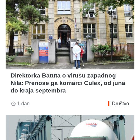
Direktorka Batuta o virusu zapadnog
Nila: Prenose ga komarci Culex, od juna
do kraja septembra
1 dan
Društvo
access_time