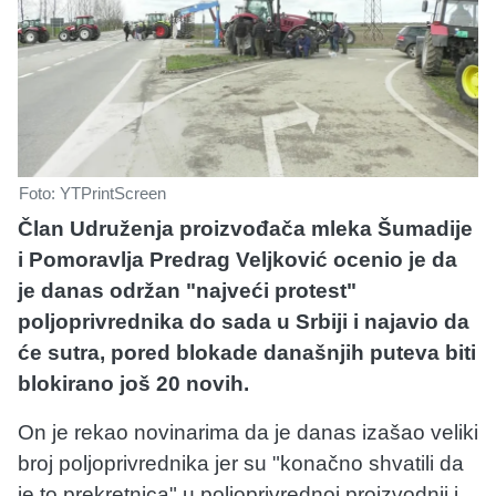
Foto: YTPrintScreen
Član Udruženja proizvođača mleka Šumadije
i Pomoravlja Predrag Veljković ocenio je da
je danas održan "najveći protest"
poljoprivrednika do sada u Srbiji i najavio da
će sutra, pored blokade današnjih puteva biti
blokirano još 20 novih.
On je rekao novinarima da je danas izašao veliki
broj poljoprivrednika jer su "konačno shvatili da
je to prekretnica" u poljoprivrednoj proizvodnji i