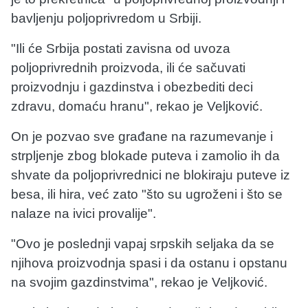
bavljenju poljoprivredom u Srbiji.
"Ili će Srbija postati zavisna od uvoza
poljoprivrednih proizvoda, ili će sačuvati
proizvodnju i gazdinstva i obezbediti deci
zdravu, domaću hranu", rekao je Veljković.
On je pozvao sve građane na razumevanje i
strpljenje zbog blokade puteva i zamolio ih da
shvate da poljoprivrednici ne blokiraju puteve iz
besa, ili hira, već zato "što su ugroženi i što se
nalaze na ivici provalije".
"Ovo je poslednji vapaj srpskih seljaka da se
njihova proizvodnja spasi i da ostanu i opstanu
na svojim gazdinstvima", rekao je Veljković.