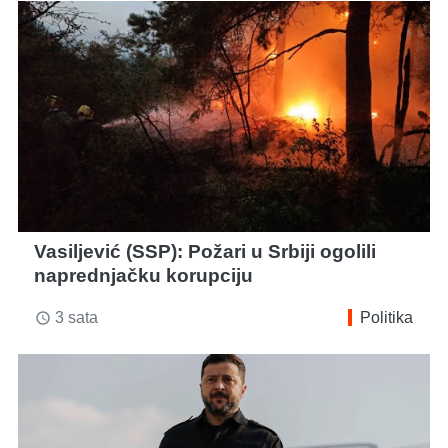
Vasiljević (SSP): Požari u Srbiji ogolili
naprednjačku korupciju
3 sata
Politika
access_time