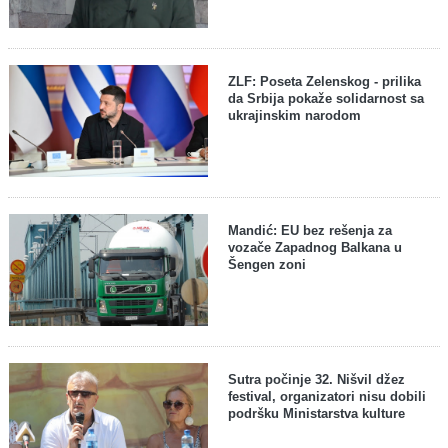
ZLF: Poseta Zelenskog - prilika
da Srbija pokaže solidarnost sa
ukrajinskim narodom
Mandić: EU bez rešenja za
vozače Zapadnog Balkana u
Šengen zoni
Sutra počinje 32. Nišvil džez
festival, organizatori nisu dobili
podršku Ministarstva kulture