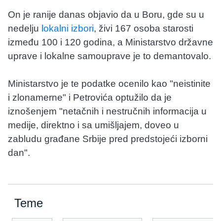
On je ranije danas objavio da u Boru, gde su u
nedelju
lokalni izbori
, živi 167 osoba starosti
između 100 i 120 godina, a Ministarstvo državne
uprave i lokalne samouprave je to demantovalo.
Ministarstvo je te podatke ocenilo kao "neistinite
i zlonamerne" i Petrovića optužilo da je
iznošenjem "netačnih i nestručnih informacija u
medije, direktno i sa umišljajem, doveo u
zabludu građane Srbije pred predstojeći izborni
dan".
Teme