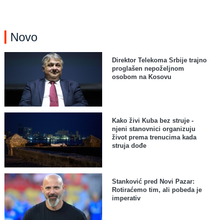
Novo
Direktor Telekoma Srbije trajno
proglašen nepoželjnom
osobom na Kosovu
Kako živi Kuba bez struje -
njeni stanovnici organizuju
život prema trenucima kada
struja dođe
Stanković pred Novi Pazar:
Rotiraćemo tim, ali pobeda je
imperativ