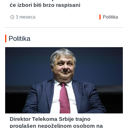
će izbori biti brzo raspisani
3 meseca
Politika
access_time
Politika
Direktor Telekoma Srbije trajno
proglašen nepoželjnom osobom na