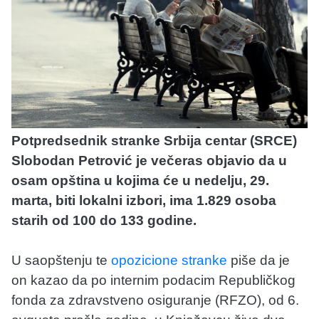
Potpredsednik stranke Srbija centar (SRCE)
Slobodan Petrović je večeras objavio da u
osam opština u kojima će u nedelju, 29.
marta, biti lokalni izbori, ima 1.829 osoba
starih od 100 do 133 godine.
U saopštenju te
opozicione stranke
piše da je
on kazao da po internim podacim Republičkog
fonda za zdravstveno osiguranje (RFZO), od 6.