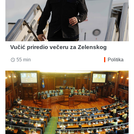
Vučić priredio večeru za Zelenskog
55 min
Politika
access_time