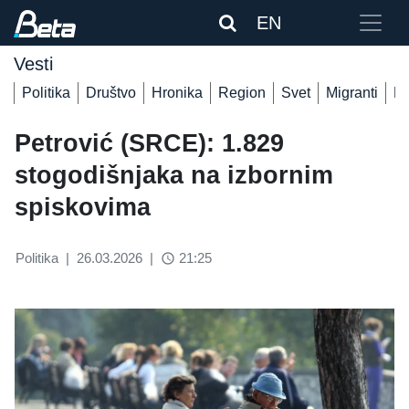
EN
Vesti
Politika
Društvo
Hronika
Region
Svet
Migranti
De
Petrović (SRCE): 1.829
stogodišnjaka na izbornim
spiskovima
Politika
|
26.03.2026
|
21:25
access_time