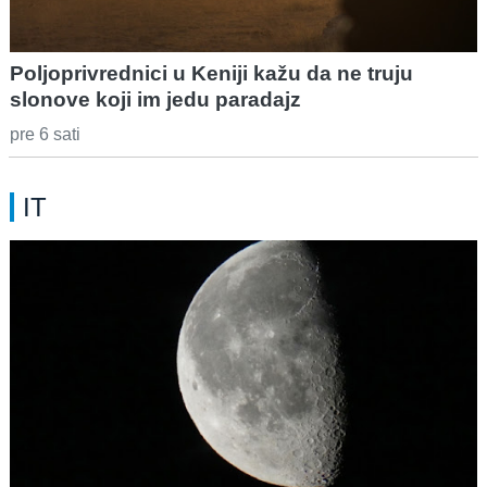
Poljoprivrednici u Keniji kažu da ne truju
slonove koji im jedu paradajz
pre 6 sati
IT