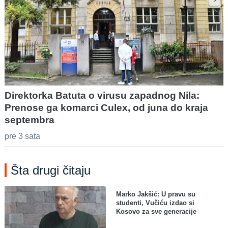
Direktorka Batuta o virusu zapadnog Nila:
Prenose ga komarci Culex, od juna do kraja
septembra
pre 3 sata
Šta drugi čitaju
Marko Jakšić: U pravu su
studenti, Vučiću izdao si
Kosovo za sve generacije