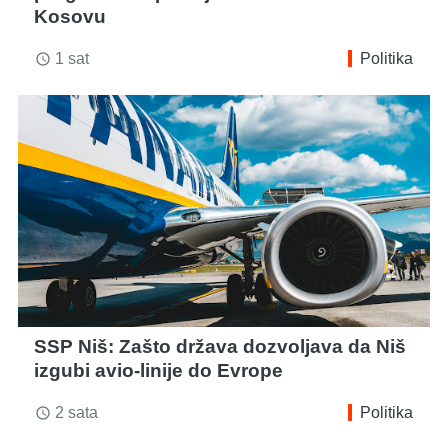
Kosovu
1 sat
Politika
access_time
SSP Niš: Zašto država dozvoljava da Niš
izgubi avio-linije do Evrope
2 sata
Politika
access_time