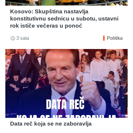
Kosovo: Skupština nastavlja
konstitutivnu sednicu u subotu, ustavni
rok ističe večeras u ponoć
3 sata
Politika
access_time
Data reč koja se ne zaboravlja