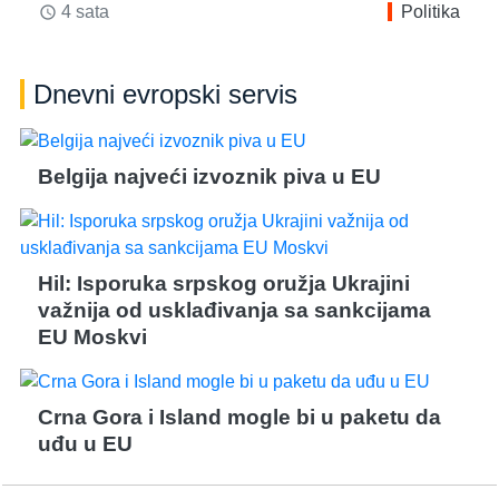
4 sata
Politika
access_time
Dnevni evropski servis
Belgija najveći izvoznik piva u EU
Hil: Isporuka srpskog oružja Ukrajini
važnija od usklađivanja sa sankcijama
EU Moskvi
Crna Gora i Island mogle bi u paketu da
uđu u EU