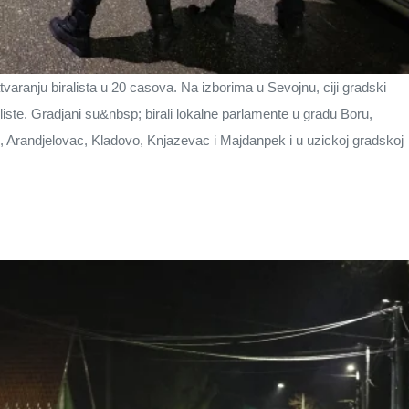
varanju biralista u 20 casova. Na izborima u Sevojnu, ciji gradski
liste. Gradjani su&nbsp; birali lokalne parlamente u gradu Boru,
 Arandjelovac, Kladovo, Knjazevac i Majdanpek i u uzickoj gradskoj