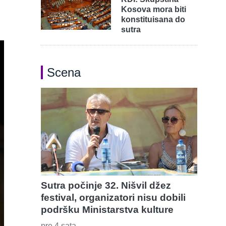
Kosova mora biti
konstituisana do
sutra
Scena
Sutra počinje 32. Nišvil džez
festival, organizatori nisu dobili
podršku Ministarstva kulture
pre 4 sata