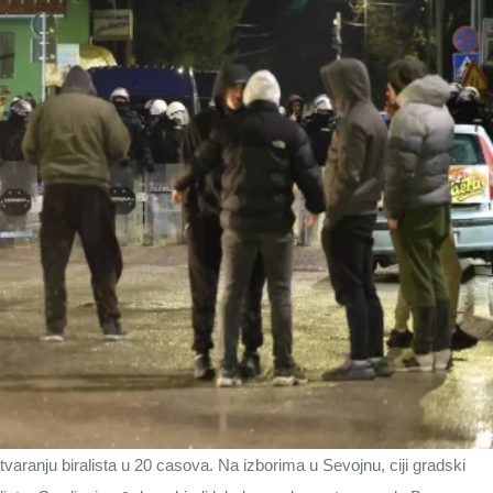
varanju biralista u 20 casova. Na izborima u Sevojnu, ciji gradski