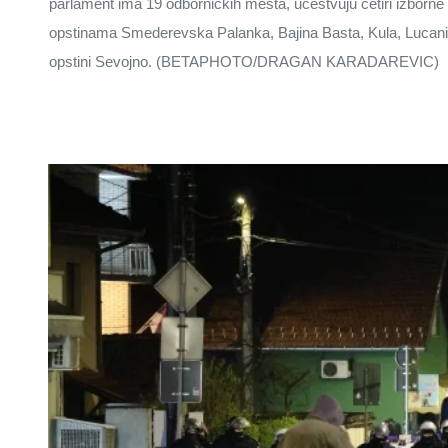
parlament ima 19 odbornickih mesta, ucestvuju cetiri izborne 
opstinama Smederevska Palanka, Bajina Basta, Kula, Lucani,
opstini Sevojno. (BETAPHOTO/DRAGAN KARADAREVIC)