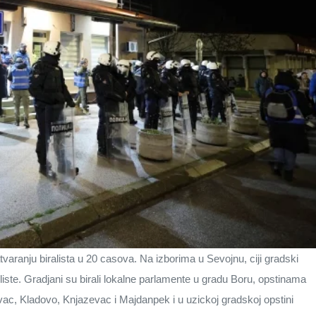
varanju biralista u 20 casova. Na izborima u Sevojnu, ciji gradski
liste. Gradjani su birali lokalne parlamente u gradu Boru, opstinama
ac, Kladovo, Knjazevac i Majdanpek i u uzickoj gradskoj opstini