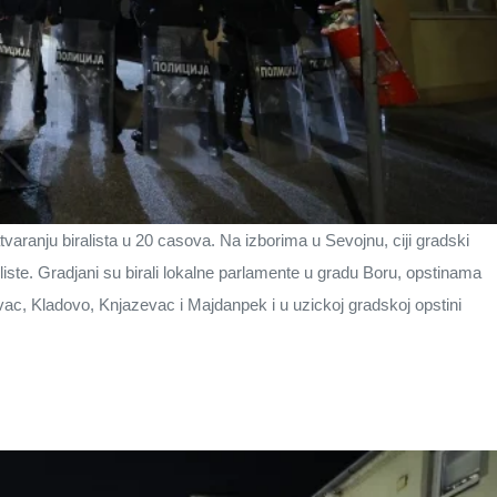
varanju biralista u 20 casova. Na izborima u Sevojnu, ciji gradski
liste. Gradjani su birali lokalne parlamente u gradu Boru, opstinama
ac, Kladovo, Knjazevac i Majdanpek i u uzickoj gradskoj opstini