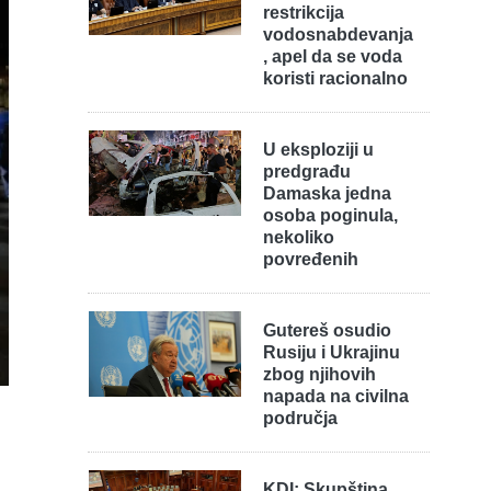
restrikcija
vodosnabdevanja
, apel da se voda
koristi racionalno
U eksploziji u
predgrađu
Damaska jedna
osoba poginula,
nekoliko
povređenih
Gutereš osudio
Rusiju i Ukrajinu
zbog njihovih
napada na civilna
područja
KDI: Skupština