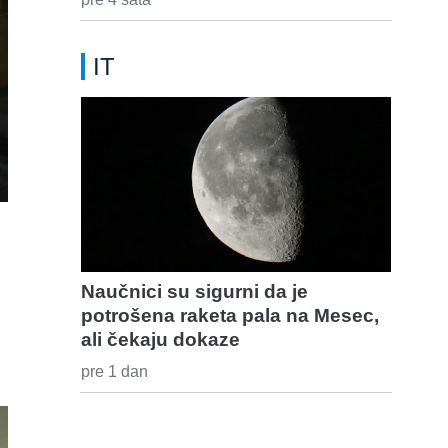
IT
Naučnici su sigurni da je
potrošena raketa pala na Mesec,
ali čekaju dokaze
pre 1 dan