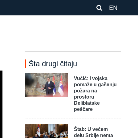
EN
Šta drugi čitaju
Vučić: I vojska
pomaže u gašenju
požara na
prostoru
Deliblatske
peščare
Štab: U većem
delu Srbije nema