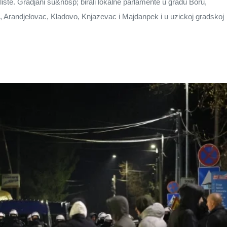
liste. Gradjani su&nbsp; birali lokalne parlamente u gradu Boru,
 Arandjelovac, Kladovo, Knjazevac i Majdanpek i u uzickoj gradskoj