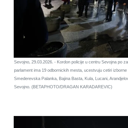
Sevojno, 29.03.2026. - Kordon policije u centru Sevojna po zat
parlament ima 19 odbornickih mesta, ucestvuju cetiri izborne 
Smederevska Palanka, Bajina Basta, Kula, Lucani, Arandjelov
Sevojno. (BETAPHOTO/DRAGAN KARADAREVIC)