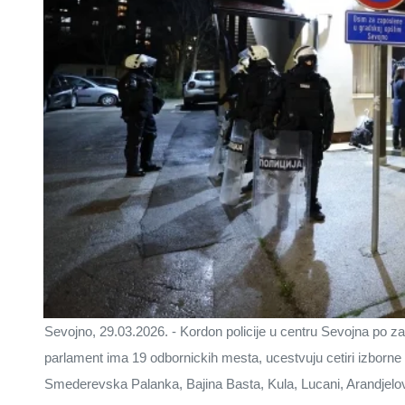
Sevojno, 29.03.2026. - Kordon policije u centru Sevojna po zat
parlament ima 19 odbornickih mesta, ucestvuju cetiri izborne 
Smederevska Palanka, Bajina Basta, Kula, Lucani, Arandjelov