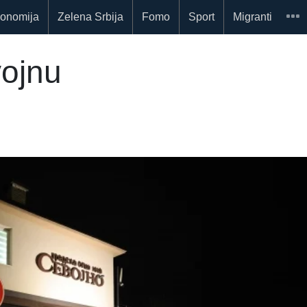
onomija
Zelena Srbija
Fomo
Sport
Migranti
vojnu