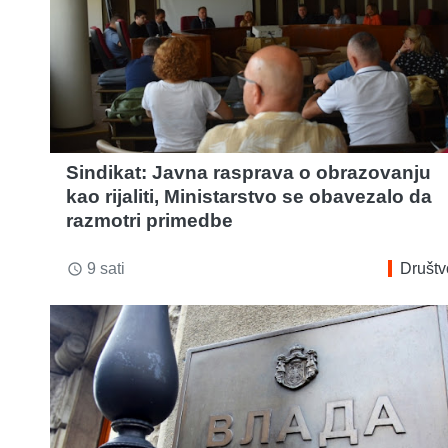
Sindikat: Javna rasprava o obrazovanju
kao rijaliti, Ministarstvo se obavezalo da
razmotri primedbe
9 sati
Društv
access_time