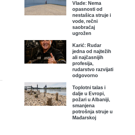
Vlade: Nema
opasnosti od
nestašica struje i
vode, rečni
saobraćaj
ugrožen
Karić: Rudar
jedna od najtežih
ali najčasnijih
profesija,
rudarstvo razvijati
odgovorno
Toplotni talas i
dalje u Evropi,
požari u Albaniji,
smanjena
potrošnja struje u
Mađarskoj