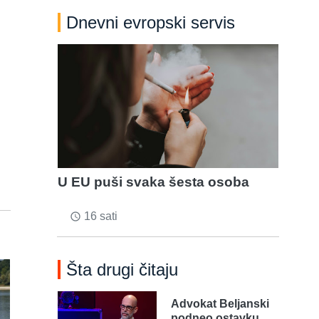
Dnevni evropski servis
U EU puši svaka šesta osoba
16 sati
access_time
Šta drugi čitaju
Advokat Beljanski
podneo ostavku