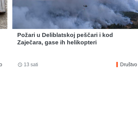
Požari u Deliblatskoj peščari i kod
Zaječara, gase ih helikopteri
o
13 sati
Društvo
access_time