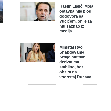
Rasim Ljajić: Moja
ostavka nije plod
dogovora sa
Vučićem, on je za
nju saznao iz
medija
Ministarstvo:
Snabdevanje
Srbije naftnim
derivatima
stabilno, bez
obzira na
vodostaj Dunava