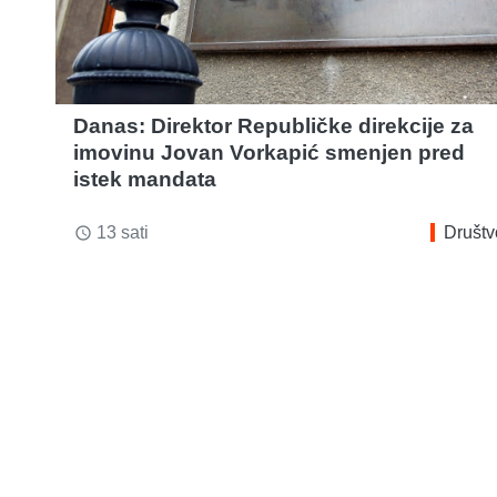
Danas: Direktor Republičke direkcije za
imovinu Jovan Vorkapić smenjen pred
istek mandata
13 sati
Društv
access_time