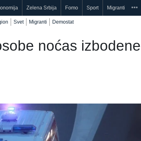
onomija
Zelena Srbija
Fomo
Sport
Migranti
ion
Svet
Migranti
Demostat
osobe noćas izbodene