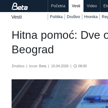
Početna
Vesti
Video
Ek
Vesti
Politika
Društvo
Hronika
Reg
Hitna pomoć: Dve 
Beograd
Društvo
|
Izvor: Beta
|
10.04.2026
|
08:00
access_time