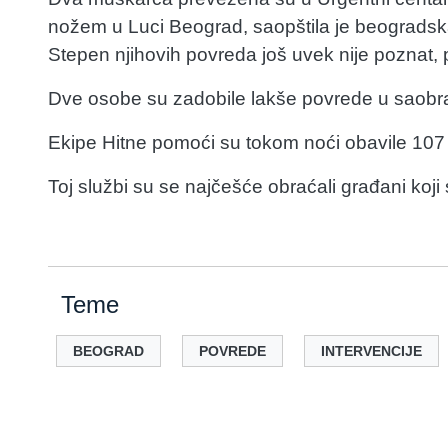
nožem u Luci Beograd, saopštila je beogradsk
Stepen njihovih povreda još uvek nije poznat, pr
Dve osobe su zadobile lakše povrede u saob
Ekipe Hitne pomoći su tokom noći obavile 107 i
Toj službi su se najčešće obraćali građani koji
Teme
BEOGRAD
POVREDE
INTERVENCIJE