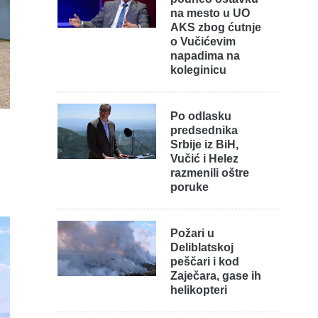
na mesto u UO
AKS zbog ćutnje
o Vučićevim
napadima na
koleginicu
Po odlasku
predsednika
Srbije iz BiH,
Vučić i Helez
razmenili oštre
poruke
Požari u
Deliblatskoj
peščari i kod
Zaječara, gase ih
helikopteri