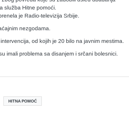
a služba Hitne pomoći.
enela je Radio-televizija Srbije.
raćajnim nezgodama.
ntervencija, od kojih je 20 bilo na javnim mestima.
 su imali problema sa disanjem i srčani bolesnici.
HITNA POMOĆ