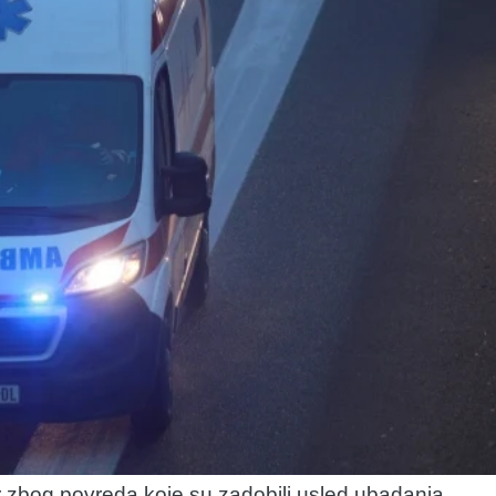
 zbog povreda koje su zadobili usled ubadanja