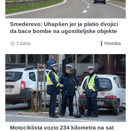
Smederevo: Uhapšen jer je platio dvojici
da bace bombe na ugostiteljske objekte
3 dana
Hronika
access_time
Motociklista vozio 234 kilometra na sat