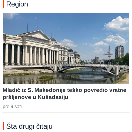
Region
Mladić iz S. Makedonije teško povredio vratne
pršljenove u Kušadasiju
pre 9 sati
Šta drugi čitaju