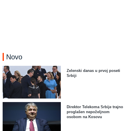
Novo
Zelenski danas u prvoj poseti
Srbiji
Direktor Telekoma Srbije trajno
proglašen nepoželjnom
osobom na Kosovu