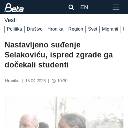
EN
Vesti
Politika
Društvo
Hronika
Region
Svet
Migranti
De
Nastavljeno suđenje
Selakoviću, ispred zgrade ga
dočekali studenti
Hronika
|
15.04.2026
|
10:30
access_time