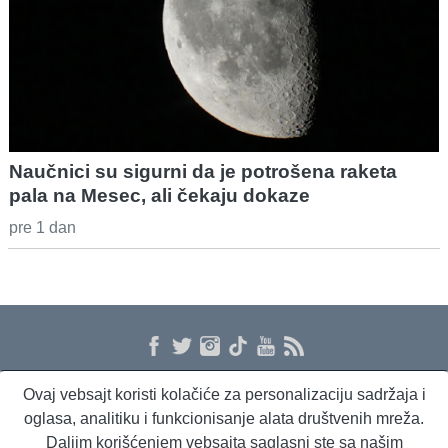
Naučnici su sigurni da je potrošena raketa
pala na Mesec, ali čekaju dokaze
pre 1 dan
Ovaj vebsajt koristi kolačiće za personalizaciju sadržaja i
O nama
Proizvodi i usluge
Politika privatnosti
Kontakt
RSS
oglasa, analitiku i funkcionisanje alata društvenih mreža.
Daljim korišćenjem vebsajta saglasni ste sa našim