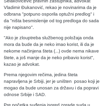
Selakovićević pravnih zastupnika, advokat
Vladimir Đukanović, rekao je novinarima da je
odbrana "potpuno osporila optužni predlog" i
da "ništa besmislenije od tog predloga do sada
nije napisano".
"Ako je zlouptreba službenog položaja onda
mora da bude da je neko imao korist, ili da je
nekome načinjena šteta (...) ovde nema nikave
štete, a još manje da je neko pribavio korist",
kazao je advokat.
Prema njegovim rečima, jedina šteta
napravljena je Srbiji, jer je uništen posao koji je
mogao da bude unosan za državu i da popravi
odnose Srbije i SAD.
Pre početka suđenja ispred zgrade suda u