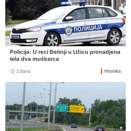
Policija: U reci Đetinji u Užicu pronadjena
tela dva muškarca
3 dana
Hronika
access_time