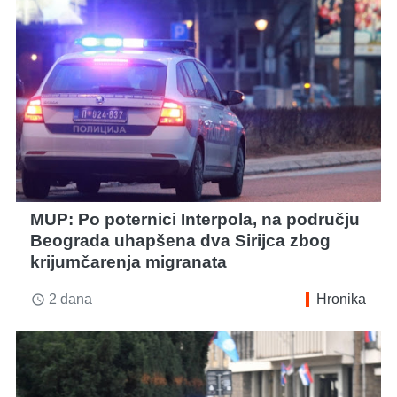
MUP: Po poternici Interpola, na području
Beograda uhapšena dva Sirijca zbog
krijumčarenja migranata
2 dana
Hronika
access_time