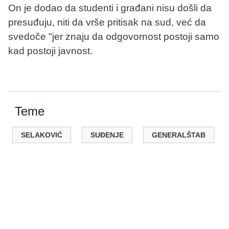
On je dodao da studenti i građani nisu došli da
presuđuju, niti da vrše pritisak na sud, već da
svedoče "jer znaju da odgovornost postoji samo
kad postoji javnost.
Teme
SELAKOVIĆ
SUĐENJE
GENERALŠTAB