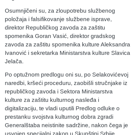
Osumnjičeni su, za zloupotrebu službenog
položaja i falsifikovanje službene isprave,
direktor Republičkog zavoda za zaštitu
spomenika Goran Vasić, direktor gradskog
zavoda za zaštitu spomenika kulture Aleksandra
Ivanović i sekretarka Ministarstva kulture Slavica
Jelača.
Po optužnom predlogu oni su, po Selakovićevoj
naredbi, kršeći proceduru, zaobišli stručnjake iz
republičkog zavoda i Sektora Ministarstva
kulture za zaštitu kulturnog nasleđa i
digitalizaciju, te vladi uputili Predlog odluke o
prestanku svojstva kulturnog dobra zgradi
Generalštaba neistinite sadržine, nakon čega je
usvojen specijalni zakon u Skupštini Srbije.