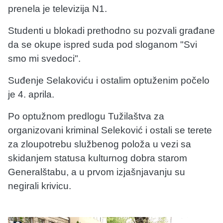
prenela je televizija N1.
Studenti u blokadi prethodno su pozvali građane
da se okupe ispred suda pod sloganom "Svi
smo mi svedoci".
Suđenje Selakoviću i ostalim optuženim počelo
je 4. aprila.
Po optužnom predlogu Tužilaštva za
organizovani kriminal Seleković i ostali se terete
za zloupotrebu službenog položa u vezi sa
skidanjem statusa kulturnog dobra starom
Generalštabu, a u prvom izjašnjavanju su
negirali krivicu.