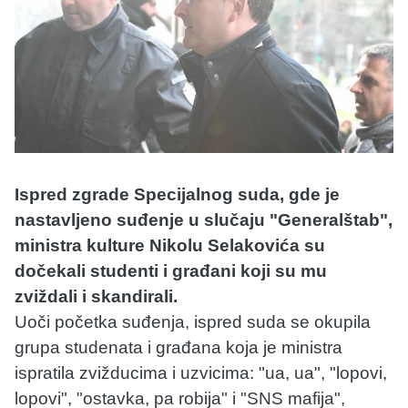
Ispred zgrade Specijalnog suda, gde je
nastavljeno suđenje u slučaju "Generalštab",
ministra kulture Nikolu Selakovića su
dočekali studenti i građani koji su mu
zviždali i skandirali.
Uoči početka suđenja, ispred suda se okupila
grupa studenata i građana koja je ministra
ispratila zvižducima i uzvicima: "ua, ua", "lopovi,
lopovi", "ostavka, pa robija" i "SNS mafija",