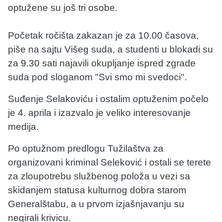
optužene su još tri osobe.
Početak ročišta zakazan je za 10.00 časova,
piše na sajtu Višeg suda, a studenti u blokadi su
za 9.30 sati najavili okupljanje ispred zgrade
suda pod sloganom "Svi smo mi svedoci".
Suđenje Selakoviću i ostalim optuženim počelo
je 4. aprila i izazvalo je veliko interesovanje
medija.
Po optužnom predlogu Tužilaštva za
organizovani kriminal Seleković i ostali se terete
za zloupotrebu službenog položa u vezi sa
skidanjem statusa kulturnog dobra starom
Generalštabu, a u prvom izjašnjavanju su
negirali krivicu.