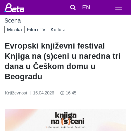
EN
Scena
Muzika
Film i TV
Kultura
Evropski književni festival
Knjiga na (s)ceni u naredna tri
dana u Češkom domu u
Beogradu
Književnost
|
16.04.2026
|
16:45
access_time