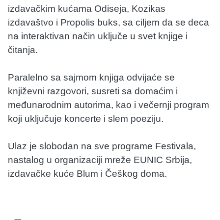
izdavačkim kućama Odiseja, Kozikas
izdavaštvo i Propolis buks, sa ciljem da se deca
na interaktivan način uključe u svet knjige i
čitanja.
Paralelno sa sajmom knjiga odvijaće se
književni razgovori, susreti sa domaćim i
međunarodnim autorima, kao i večernji program
koji uključuje koncerte i slem poeziju.
Ulaz je slobodan na sve programe Festivala,
nastalog u organizaciji mreže EUNIC Srbija,
izdavačke kuće Blum i Češkog doma.