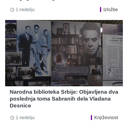
1 nedelju
Izložbe
access_time
Narodna biblioteka Srbije: Objavljena dva
poslednja toma Sabranih dela Vladana
Desnice
1 nedelju
Književnost
access_time