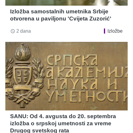
Izložba samostalnih umetnika Srbije
otvorena u paviljonu 'Cvijeta Zuzorić'
2 dana
Izložbe
access_time
SANU: Od 4. avgusta do 20. septembra
izložba o srpskoj umetnosti za vreme
Drugog svetskog rata