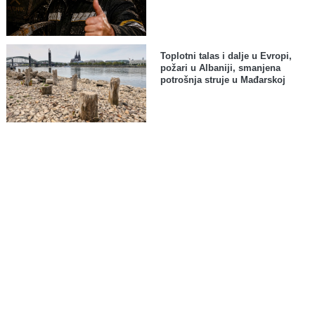
Toplotni talas i dalje u Evropi,
požari u Albaniji, smanjena
potrošnja struje u Mađarskoj