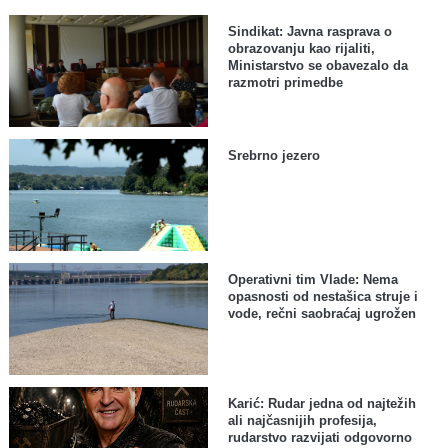
Sindikat: Javna rasprava o
obrazovanju kao rijaliti,
Ministarstvo se obavezalo da
razmotri primedbe
Srebrno jezero
Operativni tim Vlade: Nema
opasnosti od nestašica struje i
vode, rečni saobraćaj ugrožen
Karić: Rudar jedna od najtežih
ali najčasnijih profesija,
rudarstvo razvijati odgovorno