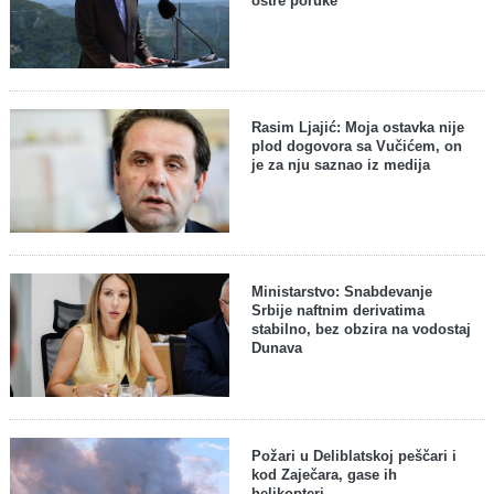
oštre poruke
Rasim Ljajić: Moja ostavka nije
plod dogovora sa Vučićem, on
je za nju saznao iz medija
Ministarstvo: Snabdevanje
Srbije naftnim derivatima
stabilno, bez obzira na vodostaj
Dunava
Požari u Deliblatskoj peščari i
kod Zaječara, gase ih
helikopteri