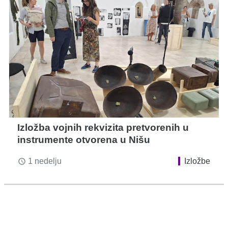
Izložba vojnih rekvizita pretvorenih u
instrumente otvorena u Nišu
1 nedelju
Izložbe
access_time