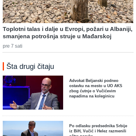
Toplotni talas i dalje u Evropi, požari u Albaniji,
smanjena potrošnja struje u Mađarskoj
pre 7 sati
Šta drugi čitaju
Advokat Beljanski podneo
ostavku na mesto u UO AKS
zbog ćutnje o Vučićevim
napadima na koleginicu
Po odlasku predsednika Srbije
iz BiH, Vučić i Helez razmenili