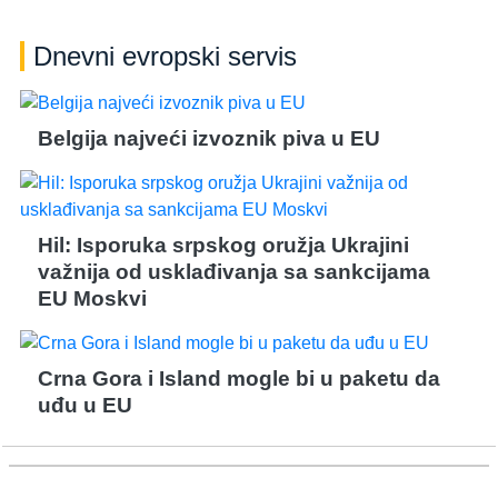
Dnevni evropski servis
Belgija najveći izvoznik piva u EU
Hil: Isporuka srpskog oružja Ukrajini
važnija od usklađivanja sa sankcijama
EU Moskvi
Crna Gora i Island mogle bi u paketu da
uđu u EU