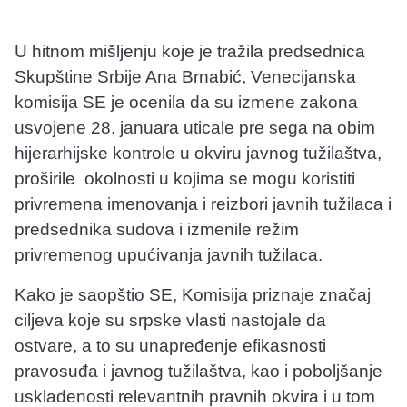
U hitnom mišljenju koje je tražila predsednica
Skupštine Srbije Ana Brnabić, Venecijanska
komisija SE je ocenila da su izmene zakona
usvojene 28. januara uticale pre sega na obim
hijerarhijske kontrole u okviru javnog tužilaštva,
proširile okolnosti u kojima se mogu koristiti
privremena imenovanja i reizbori javnih tužilaca i
predsednika sudova i izmenile režim
privremenog upućivanja javnih tužilaca.
Kako je saopštio SE, Komisija priznaje značaj
ciljeva koje su srpske vlasti nastojale da
ostvare, a to su unapređenje efikasnosti
pravosuđa i javnog tužilaštva, kao i poboljšanje
usklađenosti relevantnih pravnih okvira i u tom