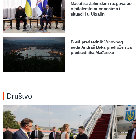
Macut sa Zelenskim razgovarao
o bilateralnim odnosima i
situaciji u Ukrajini
Bivši predsednik Vrhovnog
suda Andraš Baka predložen za
predsednika Mađarske
Društvo