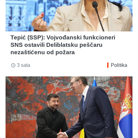
Tepić (SSP): Vojvođanski funkcioneri
SNS ostavili Deliblatsku peščaru
nezaštićenu od požara
3 sata
Politika
access_time