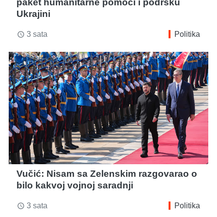
paket humanitarne pomoći i podršku
Ukrajini
3 sata
Politika
access_time
Vučić: Nisam sa Zelenskim razgovarao o
bilo kakvoj vojnoj saradnji
3 sata
Politika
access_time