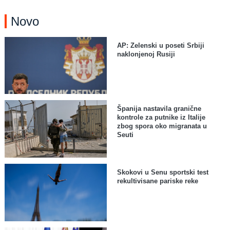
Novo
AP: Zelenski u poseti Srbiji
naklonjenoj Rusiji
Španija nastavila granične
kontrole za putnike iz Italije
zbog spora oko migranata u
Seuti
Skokovi u Senu sportski test
rekultivisane pariske reke