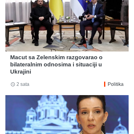
Macut sa Zelenskim razgovarao o
bilateralnim odnosima i situaciji u
Ukrajini
2 sata
Politika
access_time