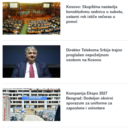
Kosovo: Skupština nastavlja
konstitutivnu sednicu u subotu,
ustavni rok ističe večeras u
ponoć
Direktor Telekoma Srbije trajno
proglašen nepoželjnom
osobom na Kosovu
Kompanija Ekspo 2027
Beograd: Dodeljen okvirni
sporazum za uniforme za
zaposlene i volontere