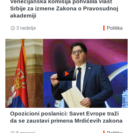
Venecijanska komisija pohvalila vlast
Srbije za izmene Zakona o Pravosudnoj
akademiji
3 nedelje
Politika
access_time
play_arrow
Opozicioni poslanici: Savet Evrope traži
da se zaustavi primena Mrdićevih zakona