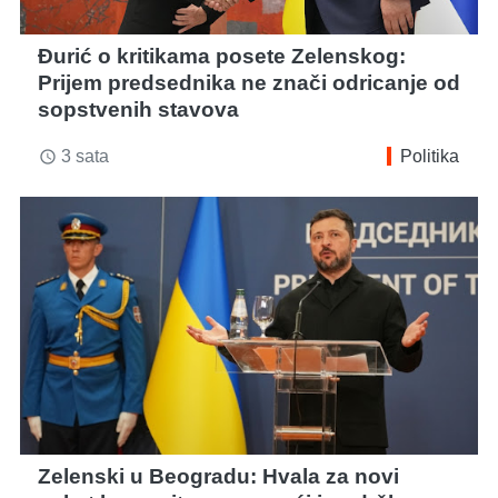
Đurić o kritikama posete Zelenskog:
Prijem predsednika ne znači odricanje od
sopstvenih stavova
3 sata
Politika
access_time
Zelenski u Beogradu: Hvala za novi