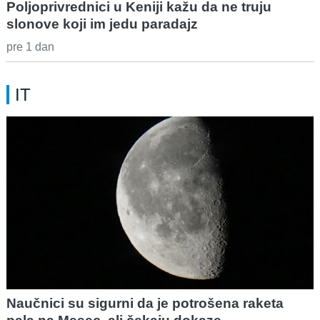
Poljoprivrednici u Keniji kažu da ne truju
slonove koji im jedu paradajz
pre 1 dan
IT
Naučnici su sigurni da je potrošena raketa