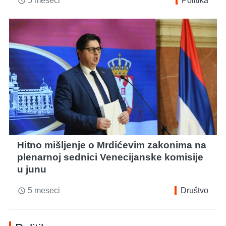
5 meseci
Politika
access_time
Hitno mišljenje o Mrdićevim zakonima na
plenarnoj sednici Venecijanske komisije
u junu
5 meseci
Društvo
access_time