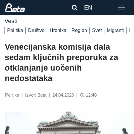
EN
Vesti
Politika
Društvo
Hronika
Region
Svet
Migranti
De
Venecijanska komisija dala
sedam ključnih preporuka za
otklanjanje uočenih
nedostataka
Politika
|
Izvor: Beta
|
24.04.2026
|
12:40
access_time