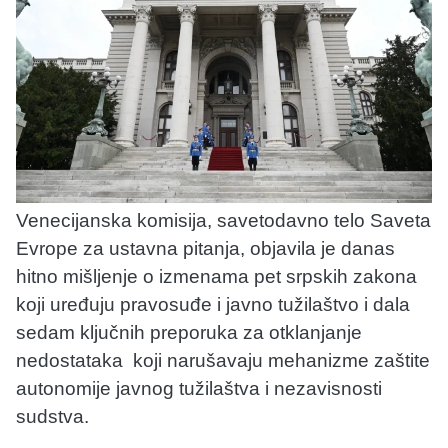
Venecijanska komisija, savetodavno telo Saveta
Evrope za ustavna pitanja, objavila je danas
hitno mišljenje o izmenama pet srpskih zakona
koji uređuju pravosuđe i javno tužilaštvo i dala
sedam ključnih preporuka za otklanjanje
nedostataka koji narušavaju mehanizme zaštite
autonomije javnog tužilaštva i nezavisnosti
sudstva.