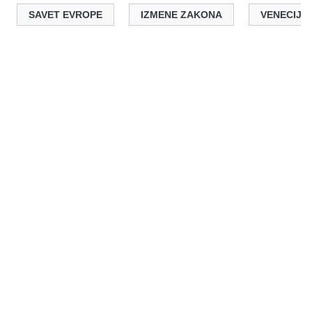
SAVET EVROPE
IZMENE ZAKONA
VENECIJA