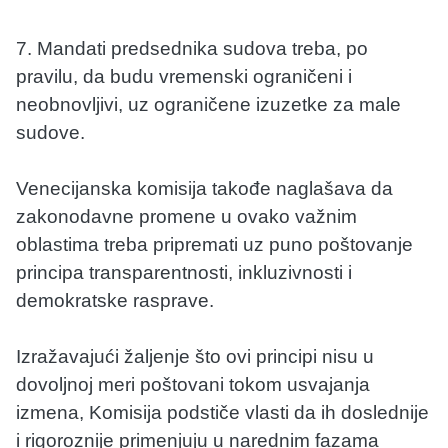
7. Mandati predsednika sudova treba, po
pravilu, da budu vremenski ograničeni i
neobnovljivi, uz ograničene izuzetke za male
sudove.
Venecijanska komisija takođe naglašava da
zakonodavne promene u ovako važnim
oblastima treba pripremati uz puno poštovanje
principa transparentnosti, inkluzivnosti i
demokratske rasprave.
Izražavajući žaljenje što ovi principi nisu u
dovoljnoj meri poštovani tokom usvajanja
izmena, Komisija podstiče vlasti da ih doslednije
i rigoroznije primenjuju u narednim fazama