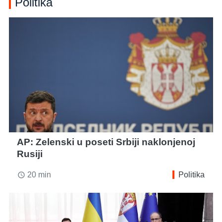
Politika
AP: Zelenski u poseti Srbiji naklonjenoj
Rusiji
20 min
Politika
access_time