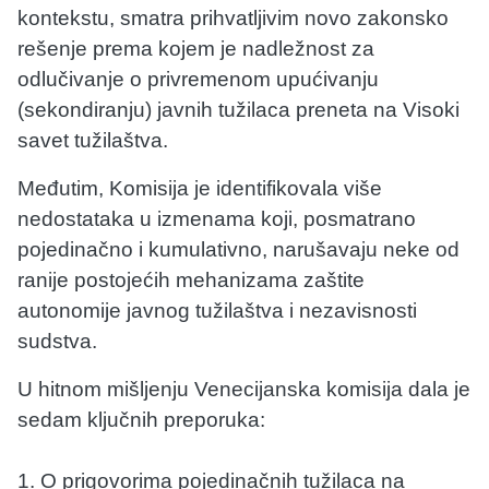
kontekstu, smatra prihvatljivim novo zakonsko
rešenje prema kojem je nadležnost za
odlučivanje o privremenom upućivanju
(sekondiranju) javnih tužilaca preneta na Visoki
savet tužilaštva.
Međutim, Komisija je identifikovala više
nedostataka u izmenama koji, posmatrano
pojedinačno i kumulativno, narušavaju neke od
ranije postojećih mehanizama zaštite
autonomije javnog tužilaštva i nezavisnosti
sudstva.
U hitnom mišljenju Venecijanska komisija dala je
sedam ključnih preporuka:
1. O prigovorima pojedinačnih tužilaca na