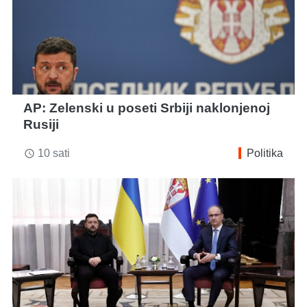
AP: Zelenski u poseti Srbiji naklonjenoj
Rusiji
10 sati
Politika
access_time