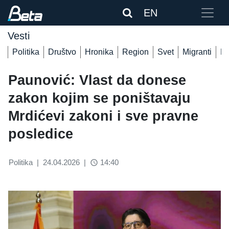
EN
Vesti
Politika
Društvo
Hronika
Region
Svet
Migranti
De
Paunović: Vlast da donese
zakon kojim se poništavaju
Mrdićevi zakoni i sve pravne
posledice
Politika
|
24.04.2026
|
14:40
access_time