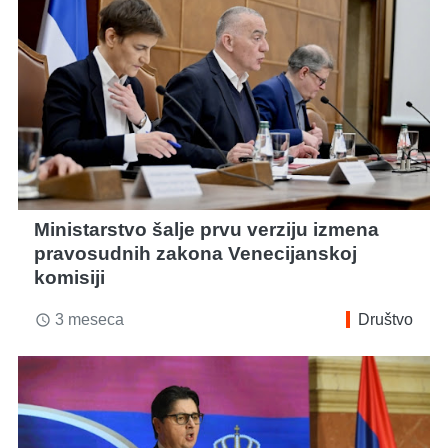
Ministarstvo šalje prvu verziju izmena
pravosudnih zakona Venecijanskoj
komisiji
3 meseca
Društvo
access_time