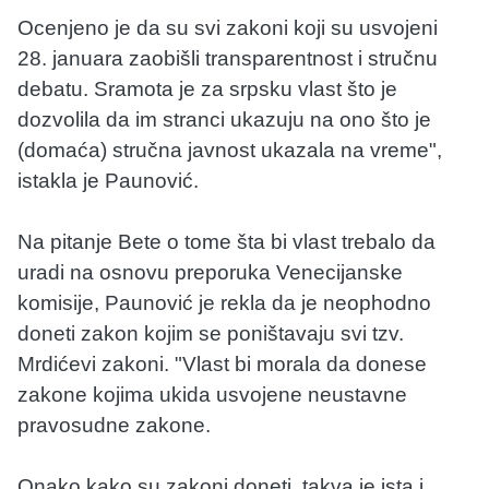
Ocenjeno je da su svi zakoni koji su usvojeni
28. januara zaobišli transparentnost i stručnu
debatu. Sramota je za srpsku vlast što je
dozvolila da im stranci ukazuju na ono što je
(domaća) stručna javnost ukazala na vreme",
istakla je Paunović.
Na pitanje Bete o tome šta bi vlast trebalo da
uradi na osnovu preporuka Venecijanske
komisije, Paunović je rekla da je neophodno
doneti zakon kojim se poništavaju svi tzv.
Mrdićevi zakoni. "Vlast bi morala da donese
zakone kojima ukida usvojene neustavne
pravosudne zakone.
Onako kako su zakoni doneti, takva je ista i