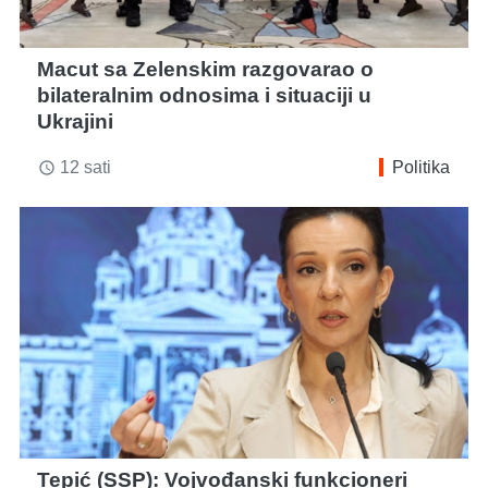
Macut sa Zelenskim razgovarao o
bilateralnim odnosima i situaciji u
Ukrajini
12 sati
Politika
access_time
Tepić (SSP): Vojvođanski funkcioneri