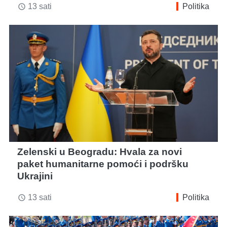
13 sati
Politika
access_time
Zelenski u Beogradu: Hvala za novi
paket humanitarne pomoći i podršku
Ukrajini
13 sati
Politika
access_time