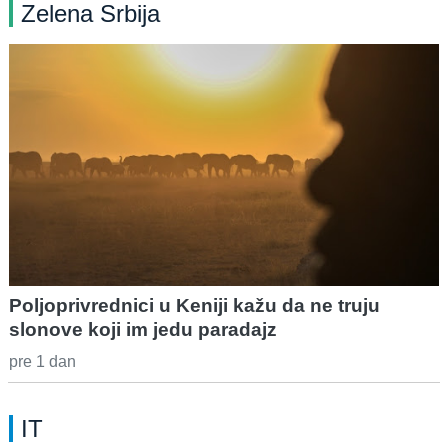
Zelena Srbija
Poljoprivrednici u Keniji kažu da ne truju
slonove koji im jedu paradajz
pre 1 dan
IT