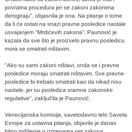
povratna procedura jer se zakoni zakonima
derogiraju", objasnila je ona. Na pitanje o tome
da li će ostati na snazi pravne posledice nastale
usvajanjem "Mrdićevih zakona", Paunović je
kazala da sve što je proizvelo pravnu posledicu
mora se smatrati ništavim.
"Ako su sami zakoni ništavi, onda se i pravne
posledice moraju smatrati ništavim. Sve pravne
posledice bi trebalo smatrati kao da nikad nisu
nastale, jer su posledica sramne zakonske
regulative", zaključila je Paunović.
Venecijanska komisija, savetodavno telo Saveta
Evrope za ustavna pitanja, objavila je danas
hitno mišljenje o izmenama pet zakona