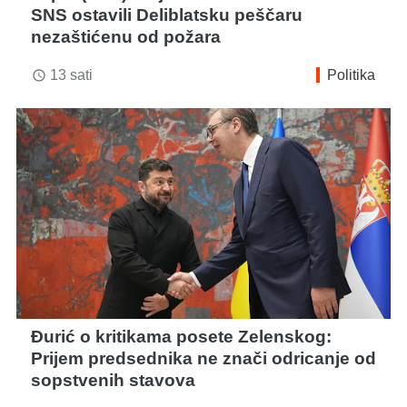
SNS ostavili Deliblatsku peščaru
nezaštićenu od požara
13 sati
Politika
access_time
Đurić o kritikama posete Zelenskog:
Prijem predsednika ne znači odricanje od
sopstvenih stavova