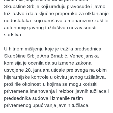
Skupštine Srbije koji uređuju pravosuđe i javno
tužilaštvo i dala ključne preporuke za otklanjanje
nedostataka koji narušavaju mehanizme zaštite
autonomije javnog tužilaštva i nezavisnosti
sudstva.
U hitnom mišljenju koje je tražila predsednica
Skupštine Srbije Ana Brnabić, Venecijanska
komisija je ocenila da su izmene zakona
usvojene 28. januara uticale pre svega na obim
hijerarhijske kontrole u okviru javnog tužilaštva,
proširile okolnosti u kojima se mogu koristiti
privremena imenovanja i reizbori javnih tužilaca i
predsednika sudova i izmenile režim
privremenog upućivanja javnih tužilaca.