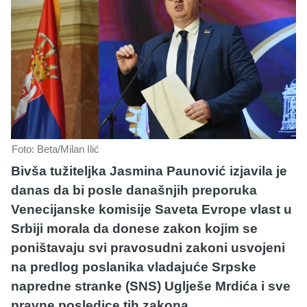
Foto: Beta/Milan Ilić
Bivša tužiteljka Jasmina Paunović izjavila je
danas da bi posle današnjih preporuka
Venecijanske komisije Saveta Evrope vlast u
Srbiji morala da donese zakon kojim se
poništavaju svi pravosudni zakoni usvojeni
na predlog poslanika vladajuće Srpske
napredne stranke (SNS) Uglješe Mrdića i sve
pravne posledice tih zakona.