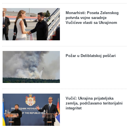
Monarhisti: Poseta Zelenskog
potvrda vojne saradnje
Vučićeve vlasti sa Ukrajinom
Požar u Deliblatskoj peščari
Vučić: Ukrajina prijateljska
zemlja, podržavamo teritorijalni
integritet