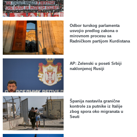
Odbor turskog parlamenta
usvojio predlog zakona o
mirovnom procesu sa
Radničkom partijom Kurdistana
AP: Zelenski u poseti Srbiji
naklonjenoj Rusiji
Španija nastavila granične
kontrole za putnike iz Italije
zbog spora oko migranata u
Seuti