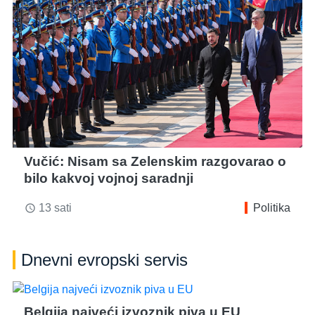
Vučić: Nisam sa Zelenskim razgovarao o
bilo kakvoj vojnoj saradnji
13 sati
Politika
access_time
Dnevni evropski servis
Belgija najveći izvoznik piva u EU