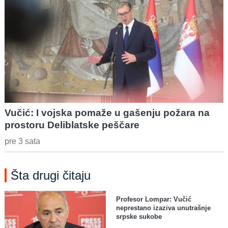
Vučić: I vojska pomaže u gašenju požara na
prostoru Deliblatske peščare
pre 3 sata
Šta drugi čitaju
Profesor Lompar: Vučić
neprestano izaziva unutrašnje
srpske sukobe