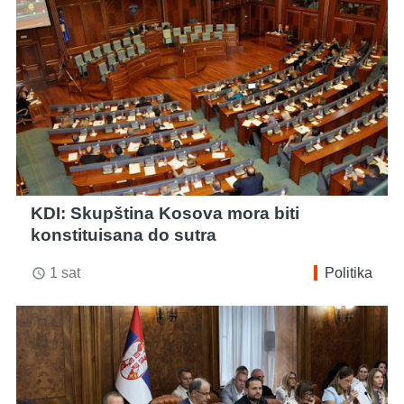
KDI: Skupština Kosova mora biti
konstituisana do sutra
1 sat
Politika
access_time