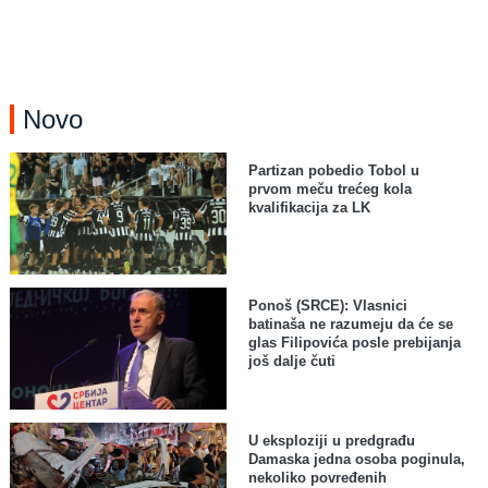
Novo
Partizan pobedio Tobol u
prvom meču trećeg kola
kvalifikacija za LK
Ponoš (SRCE): Vlasnici
batinaša ne razumeju da će se
glas Filipovića posle prebijanja
još dalje čuti
U eksploziji u predgrađu
Damaska jedna osoba poginula,
nekoliko povređenih