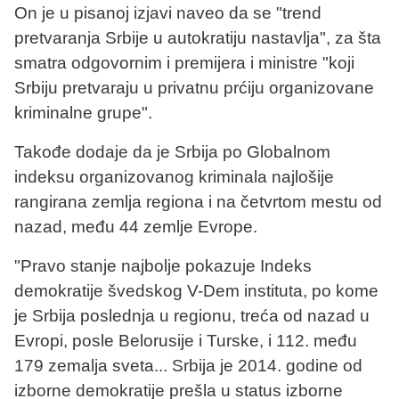
On je u pisanoj izjavi naveo da se "trend
pretvaranja Srbije u autokratiju nastavlja", za šta
smatra odgovornim i premijera i ministre "koji
Srbiju pretvaraju u privatnu prćiju organizovane
kriminalne grupe".
Takođe dodaje da je Srbija po Globalnom
indeksu organizovanog kriminala najlošije
rangirana zemlja regiona i na četvrtom mestu od
nazad, među 44 zemlje Evrope.
"Pravo stanje najbolje pokazuje Indeks
demokratije švedskog V-Dem instituta, po kome
je Srbija poslednja u regionu, treća od nazad u
Evropi, posle Belorusije i Turske, i 112. među
179 zemalja sveta... Srbija je 2014. godine od
izborne demokratije prešla u status izborne