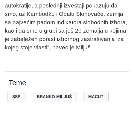
autokratije, a poslednji izveštaji pokazuju da
smo, uz Kambodžu i Obalu Slonovače, zemlja
sa najvećim padom indikatora slobodnih izbora,
kao i da smo u grupi sa još 20 zemalja u kojima
je zabeležen porast izbornog zastrašivanja iza
kojeg stoje vlasti", naveo je Miljuš.
Teme
SSP
BRANKO MILJUŠ
MACUT