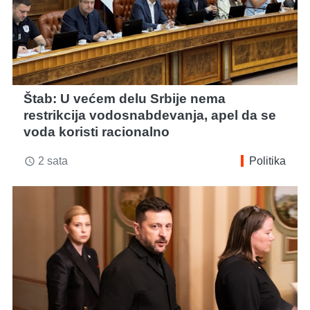
Štab: U većem delu Srbije nema
restrikcija vodosnabdevanja, apel da se
voda koristi racionalno
2 sata
Politika
access_time