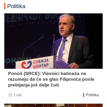
Politika
Ponoš (SRCE): Vlasnici batinaša ne
razumeju da će se glas Filipovića posle
prebijanja još dalje čuti
1 sat
Politika
access_time