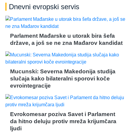
Dnevni evropski servis
Parlament Mađarske u utorak bira šefa
države, a još se ne zna Mađarov kandidat
Mucunski: Severna Makedonija studija
slučaja kako bilateralni sporovi koče
evrointegracije
Evrokomesar poziva Savet i Parlament
da hitno deluju protiv mreža krijumčara
ljudi