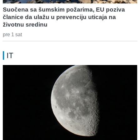
Suočena sa šumskim požarima, EU poziva
članice da ulažu u prevenciju uticaja na
životnu sredinu
pre 1 sat
IT