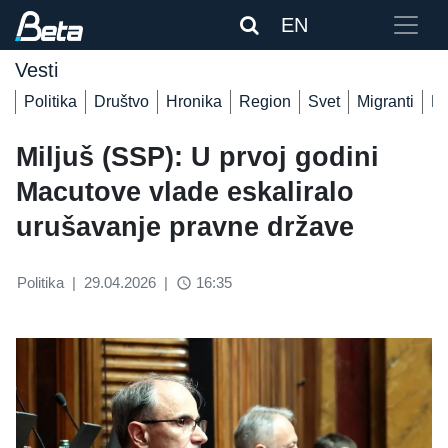
EN
Vesti
Politika
Društvo
Hronika
Region
Svet
Migranti
De
Miljuš (SSP): U prvoj godini
Macutove vlade eskaliralo
urušavanje pravne države
Politika
|
29.04.2026
|
16:35
access_time