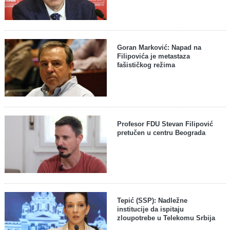
Goran Marković: Napad na
Filipovića je metastaza
fašističkog režima
Profesor FDU Stevan Filipović
pretučen u centru Beograda
Tepić (SSP): Nadležne
institucije da ispitaju
zloupotrebe u Telekomu Srbija