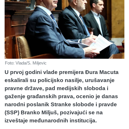
Foto: Vlada/S. Miljevic
U prvoj godini vlade premijera Đura Macuta
eskalirali su policijsko nasilje, urušavanje
pravne države, pad medijskih sloboda i
gaženje građanskih prava, ocenio je danas
narodni poslanik Stranke slobode i pravde
(SSP) Branko Miljuš, pozivajući se na
izveštaje međunarodnih institucija.