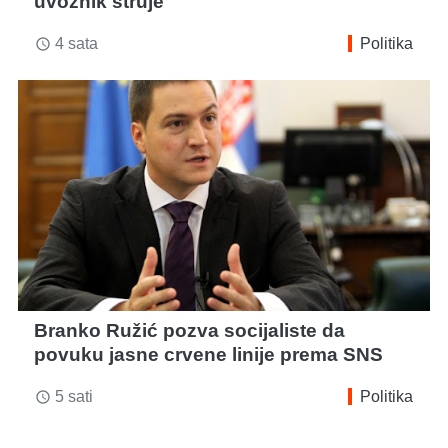
uvoznik struje
4 sata
Politika
access_time
Branko Ružić pozva socijaliste da
povuku jasne crvene linije prema SNS
5 sati
Politika
access_time