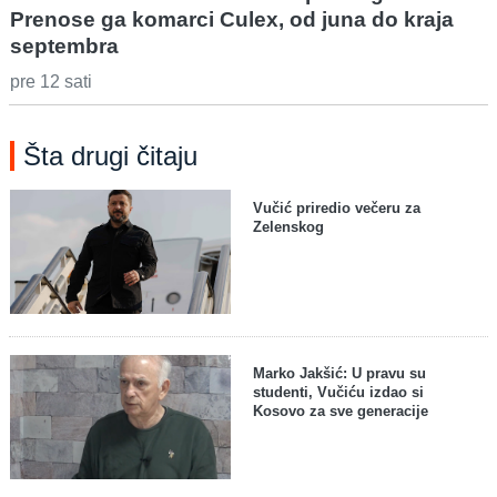
Prenose ga komarci Culex, od juna do kraja
septembra
pre 12 sati
Šta drugi čitaju
Vučić priredio večeru za
Zelenskog
Marko Jakšić: U pravu su
studenti, Vučiću izdao si
Kosovo za sve generacije