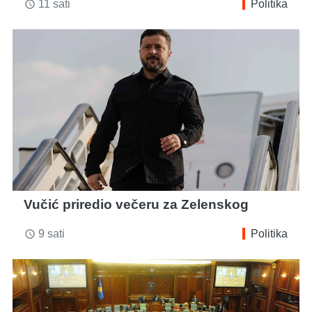
11 sati
Politika
access_time
Vučić priredio večeru za Zelenskog
9 sati
Politika
access_time