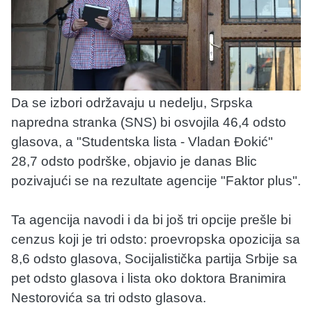
Da se izbori održavaju u nedelju, Srpska
napredna stranka (SNS) bi osvojila 46,4 odsto
glasova, a "Studentska lista - Vladan Đokić"
28,7 odsto podrške, objavio je danas Blic
pozivajući se na rezultate agencije "Faktor plus".
Ta agencija navodi i da bi još tri opcije prešle bi
cenzus koji je tri odsto: proevropska opozicija sa
8,6 odsto glasova, Socijalistička partija Srbije sa
pet odsto glasova i lista oko doktora Branimira
Nestorovića sa tri odsto glasova.