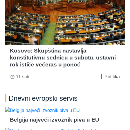
Kosovo: Skupština nastavlja
konstitutivnu sednicu u subotu, ustavni
rok ističe večeras u ponoć
11 sati
Politika
access_time
Dnevni evropski servis
Belgija najveći izvoznik piva u EU