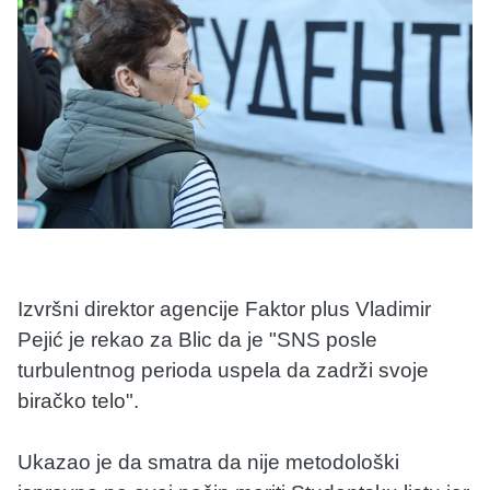
Izvršni direktor agencije Faktor plus Vladimir
Pejić je rekao za Blic da je "SNS posle
turbulentnog perioda uspela da zadrži svoje
biračko telo".
Ukazao je da smatra da nije metodološki