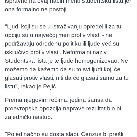
ispravno na ovaj način meriti Studentsku listu jer
ona formalno ne postoji.
"Ljudi koji su se u istraživanju opredelili za tu
opciju su u najvećoj meri protiv vlasti - ne
podržavaju određenu politiku ili ljude već su
isključivo protiv vlasti. Neformalni naziv
Studentska lista je te ljude homogenizovao. Ne
možemo da kažemo da su to svi ljudi koji će
glasati protiv vlasti, niti da će glasati samo za tu
listu", rekao je Pejić.
Prema njegovim rečima, jedina šansa da
proevropska opozcija naprave rezultat bio bi
zajednički nastup.
"Pojedinačno su dosta slabi. Cenzus bi prešli