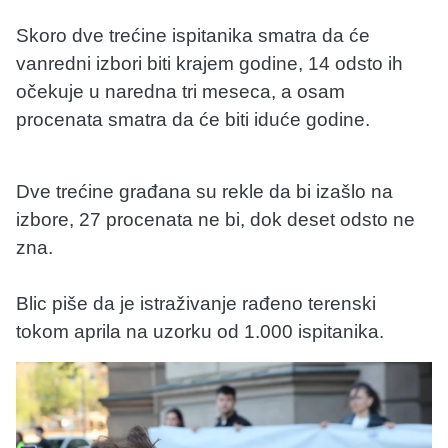
Skoro dve trećine ispitanika smatra da će
vanredni izbori biti krajem godine, 14 odsto ih
očekuje u naredna tri meseca, a osam
procenata smatra da će biti iduće godine.
Dve trećine građana su rekle da bi izašlo na
izbore, 27 procenata ne bi, dok deset odsto ne
zna.
Blic piše da je istraživanje rađeno terenski
tokom aprila na uzorku od 1.000 ispitanika.