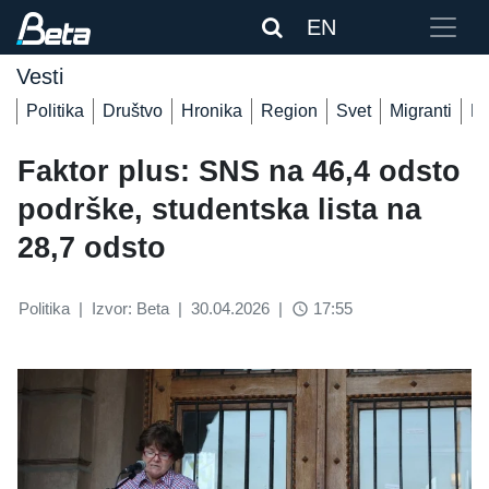
EN
Vesti
Politika
Društvo
Hronika
Region
Svet
Migranti
De
Faktor plus: SNS na 46,4 odsto
podrške, studentska lista na
28,7 odsto
Politika
|
Izvor: Beta
|
30.04.2026
|
17:55
access_time