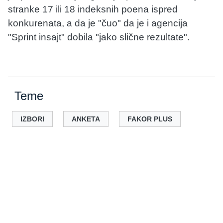
stranke 17 ili 18 indeksnih poena ispred
konkurenata, a da je "čuo" da je i agencija
"Sprint insajt" dobila "jako slične rezultate".
Teme
IZBORI
ANKETA
FAKOR PLUS