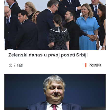
Zelenski danas u prvoj poseti Srbiji
7 sati
Politika
access_time