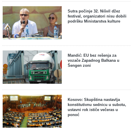
Sutra počinje 32. Nišvil džez
festival, organizatori nisu dobili
podršku Ministarstva kulture
Mandić: EU bez rešenja za
vozače Zapadnog Balkana u
Šengen zoni
Kosovo: Skupština nastavlja
konstitutivnu sednicu u subotu,
ustavni rok ističe večeras u
ponoć