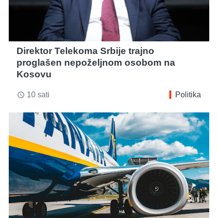
Direktor Telekoma Srbije trajno
proglašen nepoželjnom osobom na
Kosovu
10 sati
Politika
access_time