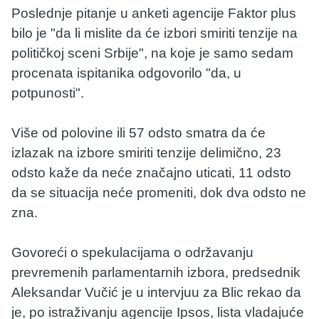
Poslednje pitanje u anketi agencije Faktor plus
bilo je "da li mislite da će izbori smiriti tenzije na
političkoj sceni Srbije", na koje je samo sedam
procenata ispitanika odgovorilo "da, u
potpunosti".
Više od polovine ili 57 odsto smatra da će
izlazak na izbore smiriti tenzije delimično, 23
odsto kaže da neće značajno uticati, 11 odsto
da se situacija neće promeniti, dok dva odsto ne
zna.
Govoreći o spekulacijama o održavanju
prevremenih parlamentarnih izbora, predsednik
Aleksandar Vučić je u intervjuu za Blic rekao da
je, po istraživanju agencije Ipsos, lista vladajuće