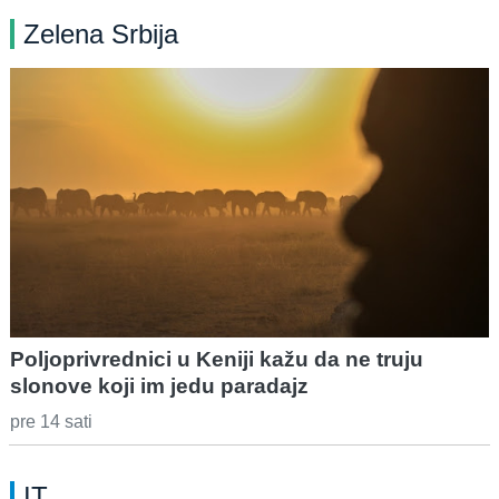
Zelena Srbija
Poljoprivrednici u Keniji kažu da ne truju
slonove koji im jedu paradajz
pre 14 sati
IT