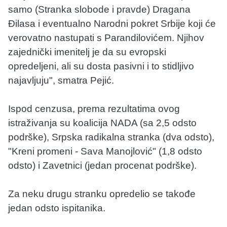
samo (Stranka slobode i pravde) Dragana
Đilasa i eventualno Narodni pokret Srbije koji će
verovatno nastupati s Parandilovićem. Njihov
zajednički imenitelj je da su evropski
opredeljeni, ali su dosta pasivni i to stidljivo
najavljuju", smatra Pejić.
Ispod cenzusa, prema rezultatima ovog
istraživanja su koalicija NADA (sa 2,5 odsto
podrške), Srpska radikalna stranka (dva odsto),
"Kreni promeni - Sava Manojlović" (1,8 odsto
odsto) i Zavetnici (jedan procenat podrške).
Za neku drugu stranku opredelio se takođe
jedan odsto ispitanika.