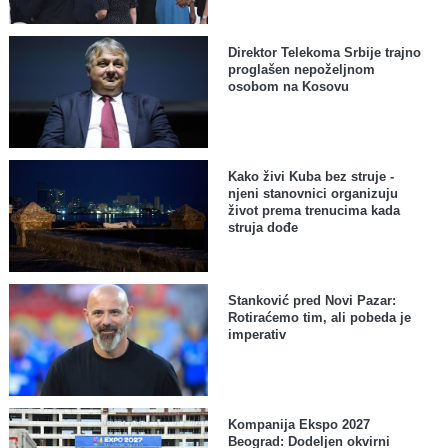
Direktor Telekoma Srbije trajno
proglašen nepoželjnom
osobom na Kosovu
Kako živi Kuba bez struje -
njeni stanovnici organizuju
život prema trenucima kada
struja dođe
Stanković pred Novi Pazar:
Rotiraćemo tim, ali pobeda je
imperativ
Kompanija Ekspo 2027
Beograd: Dodeljen okvirni