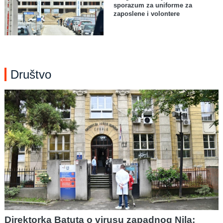
sporazum za uniforme za
zaposlene i volontere
Društvo
Direktorka Batuta o virusu zapadnog Nila: