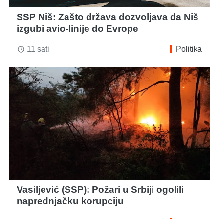
SSP Niš: Zašto država dozvoljava da Niš
izgubi avio-linije do Evrope
11 sati
Politika
access_time
Vasiljević (SSP): Požari u Srbiji ogolili
naprednjačku korupciju