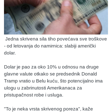
Jedna skrivena sila tiho povećava sve troškove
- od letovanja do namirnica: slabiji američki
dolar.
Dolar je pao za oko 10% u odnosu na druge
glavne valute otkako se predsednik Donald
Tramp vratio u Belu kuću, što potencijalno ima
ulogu u zabrinutosti Amerikanaca za
pristupačnost robe i usluga.
"To je neka vrsta skrivenog poreza", kaže