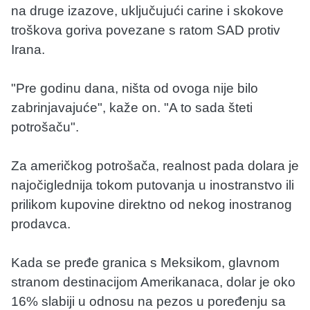
na druge izazove, uključujući carine i skokove
troškova goriva povezane s ratom SAD protiv
Irana.
"Pre godinu dana, ništa od ovoga nije bilo
zabrinjavajuće", kaže on. "A to sada šteti
potrošaču".
Za američkog potrošača, realnost pada dolara je
najočiglednija tokom putovanja u inostranstvo ili
prilikom kupovine direktno od nekog inostranog
prodavca.
Kada se pređe granica s Meksikom, glavnom
stranom destinacijom Amerikanaca, dolar je oko
16% slabiji u odnosu na pezos u poređenju sa