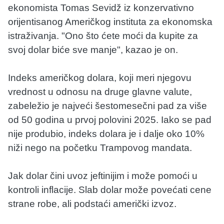
ekonomista Tomas Sevidž iz konzervativno
orijentisanog Američkog instituta za ekonomska
istraživanja. "Ono što ćete moći da kupite za
svoj dolar biće sve manje", kazao je on.
Indeks američkog dolara, koji meri njegovu
vrednost u odnosu na druge glavne valute,
zabeležio je najveći šestomesečni pad za više
od 50 godina u prvoj polovini 2025. Iako se pad
nije produbio, indeks dolara je i dalje oko 10%
niži nego na početku Trampovog mandata.
Jak dolar čini uvoz jeftinijim i može pomoći u
kontroli inflacije. Slab dolar može povećati cene
strane robe, ali podstaći američki izvoz.