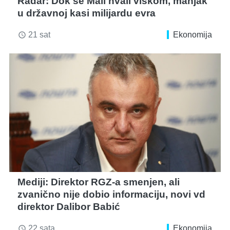
Radar: Dok se Mali hvali viškom, manjak
u državnoj kasi milijardu evra
21 sat
Ekonomija
access_time
Mediji: Direktor RGZ-a smenjen, ali
zvanično nije dobio informaciju, novi vd
direktor Dalibor Babić
22 sata
Ekonomija
access_time