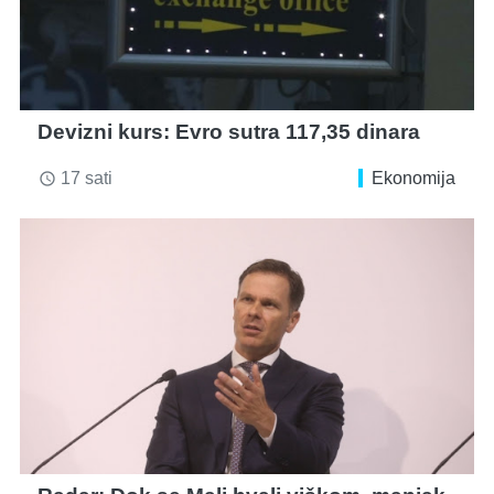
Devizni kurs: Evro sutra 117,35 dinara
17 sati
Ekonomija
access_time