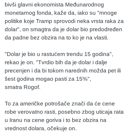
bivši glavni ekonomista Međunarodnog
monetarnog fonda, kaže da, iako su "mnoge
politike koje Tramp sprovodi neka vrsta raka za
dolar", on smagtra da je dolar bio predodređen
da padne bez obzira na to ko je na vlasti.
"Dolar je bio u rastućem trendu 15 godina",
rekao je on. "Tvrdio bih da je dolar i dalje
precenjen i da bi tokom narednih možda pet ili
šest godina mogao pasti za 15%",
smatra Rogof.
To za američke potrošače znači da će cene
robe verovatno rasti, posebno zbog uticaja rata
u Iranu na cene goriva i to bez obzira na
vrednost dolara, očekuje on.