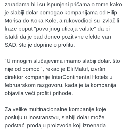
zaradama bili su ispunjeni pričama o tome kako
je slabiji dolar pomogao kompanijama od Filip
Morisa do Koka-Kole, a rukovodioci su izvlačili
fraze poput "povoljnog uticaja valute" da bi
istakli da je pad doneo pozitivne efekte van
SAD, što je doprinelo profitu.
"U mnogim slučajevima imamo slabiji dolar, što
nije od pomoći", rekao je Eli Maluf, izvršni
direktor kompanije InterContinental Hotels u
februarskom razgovoru, kada je ta kompanija
objavila veći profit i prihode.
Za velike multinacionalne kompanije koje
posluju u inostranstvu, slabiji dolar može
podstaći prodaju proizvoda koji iznenada