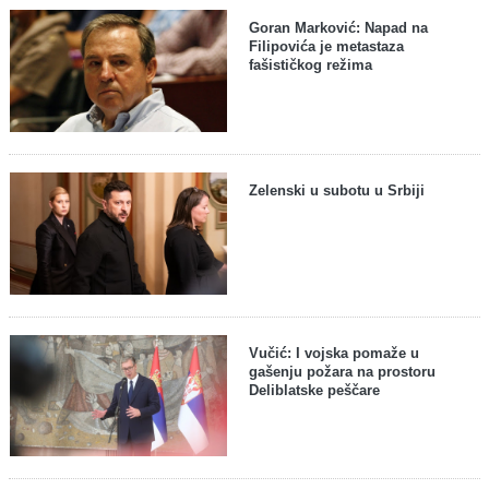
Goran Marković: Napad na
Filipovića je metastaza
fašističkog režima
Zelenski u subotu u Srbiji
Vučić: I vojska pomaže u
gašenju požara na prostoru
Deliblatske peščare