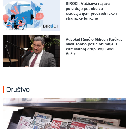
BIRODI: Vučićeva najava
potvrđuje potrebu za
razdvajanjem predsedničke i
stranačke funkcije
Advokat Rajić o Miliću i Kričku:
Međusobno pozicioniranje u
kriminalnoj grupi koju vodi
Vučić
Društvo