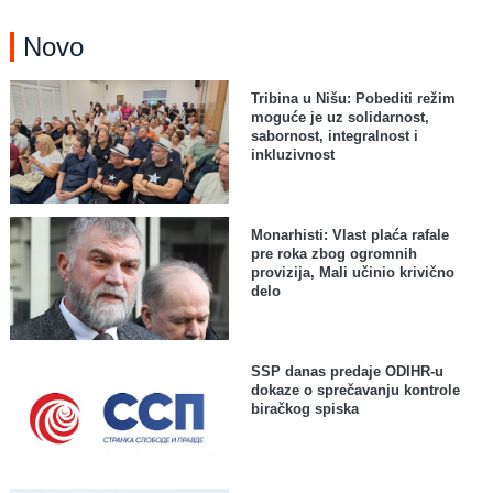
Novo
Tribina u Nišu: Pobediti režim
moguće je uz solidarnost,
sabornost, integralnost i
inkluzivnost
Monarhisti: Vlast plaća rafale
pre roka zbog ogromnih
provizija, Mali učinio krivično
delo
SSP danas predaje ODIHR-u
dokaze o sprečavanju kontrole
biračkog spiska