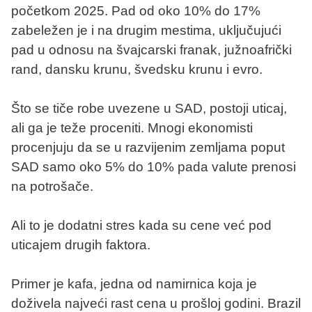
početkom 2025. Pad od oko 10% do 17%
zabeležen je i na drugim mestima, uključujući
pad u odnosu na švajcarski franak, južnoafrički
rand, dansku krunu, švedsku krunu i evro.
Što se tiče robe uvezene u SAD, postoji uticaj,
ali ga je teže proceniti. Mnogi ekonomisti
procenjuju da se u razvijenim zemljama poput
SAD samo oko 5% do 10% pada valute prenosi
na potrošače.
Ali to je dodatni stres kada su cene već pod
uticajem drugih faktora.
Primer je kafa, jedna od namirnica koja je
doživela najveći rast cena u prošloj godini. Brazil