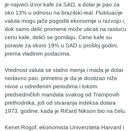
je najveći izvor kafe za SAD, a dolar je pao za
oko 13% u odnosu na brazilski real. Fluktuacije
valuta mogu jače pogoditi ekonomije u razvoju i,
dok samo delić promene može uticati na rastuću
cenu kafe, delići se gomilaju. Cene kafe su
porasle za skoro 19% u SAD u prošloj godini,
prema vladinim podacima.
Vrednost valuta se stalno menja i mada je dolar
nedavno pao, primetno je da je dostizao niže
nivoe u određenim periodima i tokom
predsedničkih mandata svakog od Trampovih
prethodnika, još od stvaranja indeksa dolara
1973. godine, kada je Ričard Nikson bio na čelu.
Kenet Rogof, ekonomista Univerziteta Harvard i