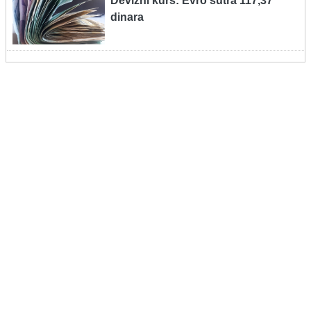
Devizni kurs: Evro sutra 117,37
dinara