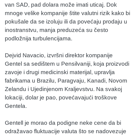
van SAD, pad dolara može imati uticaj. Dok
mnoge velike kompanije štite valutni rizik kako bi
pokušale da se izoluju ili da povećaju prodaju u
inostranstvu, manja preduzeća su često
podložnija turbulencijama.
Dejvid Navacio, izvršni direktor kompanije
Gentel sa sedištem u Pensilvaniji, koja proizvodi
zavoje i drugi medicinski materijal, upravlja
fabrikama u Brazilu, Paragvaju, Kanadi, Novom
Zelandu i Ujedinjenom Kraljevstvu. Na svakoj
lokaciji, dolar je pao, povećavajući troškove
Gentela.
Gentell je morao da podigne neke cene da bi
odražavao fluktuacije valuta što se nadovezuje