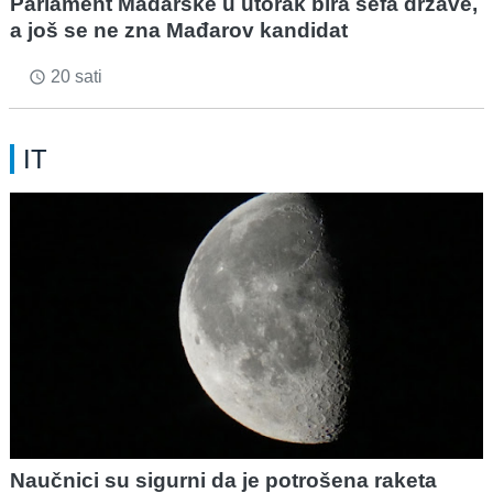
Parlament Mađarske u utorak bira šefa države,
a još se ne zna Mađarov kandidat
20 sati
access_time
IT
Naučnici su sigurni da je potrošena raketa