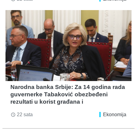
Narodna banka Srbije: Za 14 godina rada
guvernerke Tabaković obezbeđeni
rezultati u korist građana i
22 sata
Ekonomija
access_time