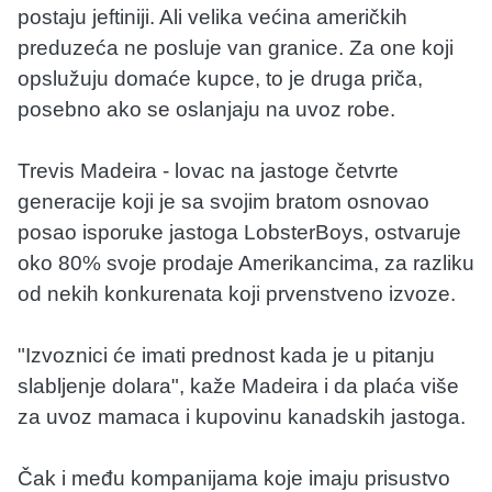
postaju jeftiniji. Ali velika većina američkih
preduzeća ne posluje van granice. Za one koji
opslužuju domaće kupce, to je druga priča,
posebno ako se oslanjaju na uvoz robe.
Trevis Madeira - lovac na jastoge četvrte
generacije koji je sa svojim bratom osnovao
posao isporuke jastoga LobsterBoys, ostvaruje
oko 80% svoje prodaje Amerikancima, za razliku
od nekih konkurenata koji prvenstveno izvoze.
"Izvoznici će imati prednost kada je u pitanju
slabljenje dolara", kaže Madeira i da plaća više
za uvoz mamaca i kupovinu kanadskih jastoga.
Čak i među kompanijama koje imaju prisustvo