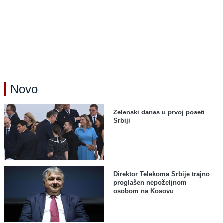
Novo
Zelenski danas u prvoj poseti
Srbiji
Direktor Telekoma Srbije trajno
proglašen nepoželjnom
osobom na Kosovu