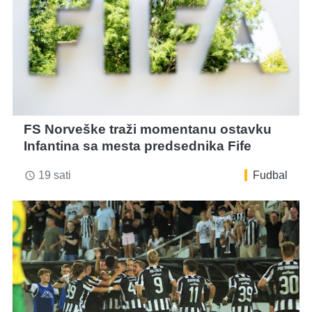
FS Norveške traži momentanu ostavku
Infantina sa mesta predsednika Fife
19 sati
Fudbal
access_time