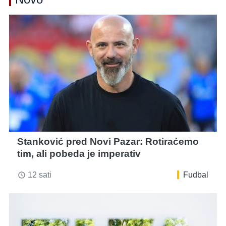
Stanković pred Novi Pazar: Rotiraćemo
tim, ali pobeda je imperativ
12 sati
Fudbal
access_time