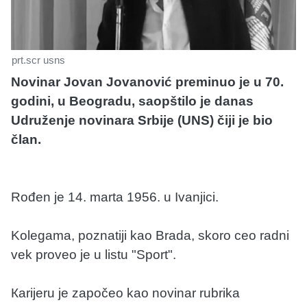
prt.scr usns
Novinar Jovan Jovanović preminuo je u 70.
godini, u Beogradu, saopštilo je danas
Udruženje novinara Srbije (UNS) čiji je bio
član.
Rođen je 14. marta 1956. u Ivanjici.
Kolegama, poznatiji kao Brada, skoro ceo radni
vek proveo je u listu "Sport".
Кarijeru je započeo kao novinar rubrika