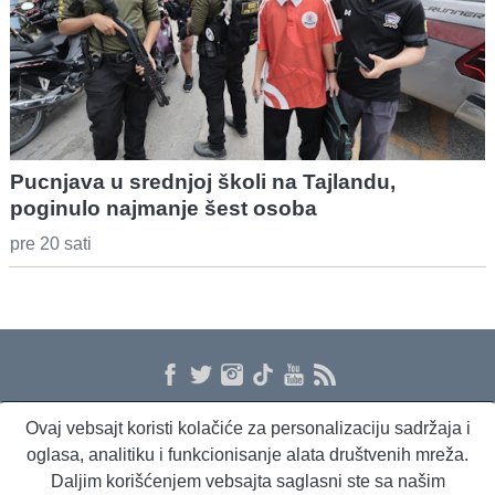
Pucnjava u srednjoj školi na Tajlandu,
poginulo najmanje šest osoba
pre 20 sati
Ovaj vebsajt koristi kolačiće za personalizaciju sadržaja i
O nama
Proizvodi i usluge
Politika privatnosti
Kontakt
RSS
oglasa, analitiku i funkcionisanje alata društvenih mreža.
Daljim korišćenjem vebsajta saglasni ste sa našim