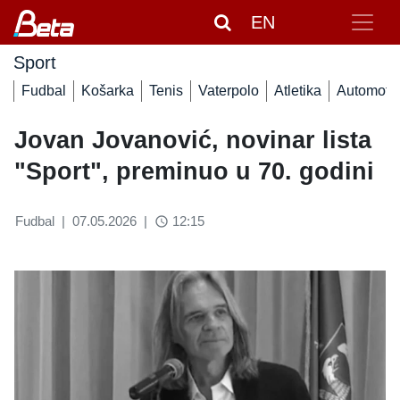
EN
Sport
Fudbal
Košarka
Tenis
Vaterpolo
Atletika
Automoto
Jovan Jovanović, novinar lista
"Sport", preminuo u 70. godini
Fudbal
|
07.05.2026
|
12:15
access_time