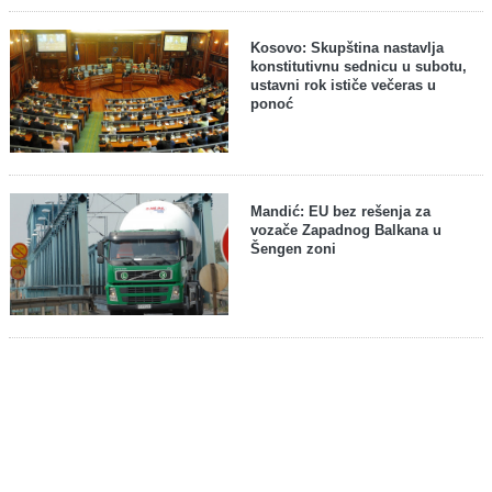
Kosovo: Skupština nastavlja
konstitutivnu sednicu u subotu,
ustavni rok ističe večeras u
ponoć
Mandić: EU bez rešenja za
vozače Zapadnog Balkana u
Šengen zoni