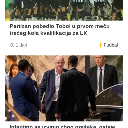
Partizan pobedio Tobol u prvom meču
trećeg kola kvalifikacija za LK
1 dan
Fudbal
access_time
Infantino se izvinio zbog grešaka, ostaje