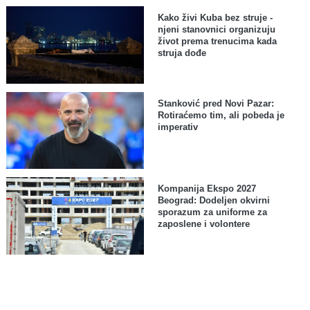
Kako živi Kuba bez struje -
njeni stanovnici organizuju
život prema trenucima kada
struja dođe
Stanković pred Novi Pazar:
Rotiraćemo tim, ali pobeda je
imperativ
Kompanija Ekspo 2027
Beograd: Dodeljen okvirni
sporazum za uniforme za
zaposlene i volontere