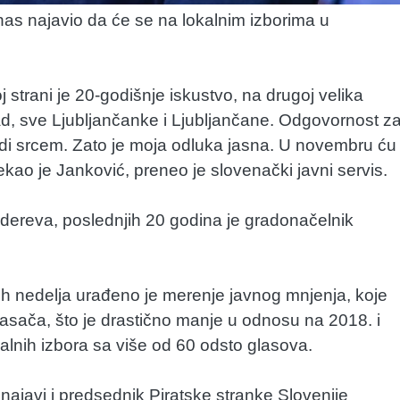
as najavio da će se na lokalnim izborima u
oj strani je 20-godišnje iskustvo, na drugoj velika
d, sve Ljubljančanke i Ljubljančane. Odgovornost z
radi srcem. Zato je moja odluka jasna. U novembru ću
kao je Janković, preneo je slovenački javni servis.
dereva, poslednjih 20 godina je gradonačelnik
ih nedelja urađeno je merenje javnog mnjenja, koje
sača, što je drastično manje u odnosu na 2018. i
alnih izbora sa više od 60 odsto glasova.
ajavi i predsednik Piratske stranke Slovenije