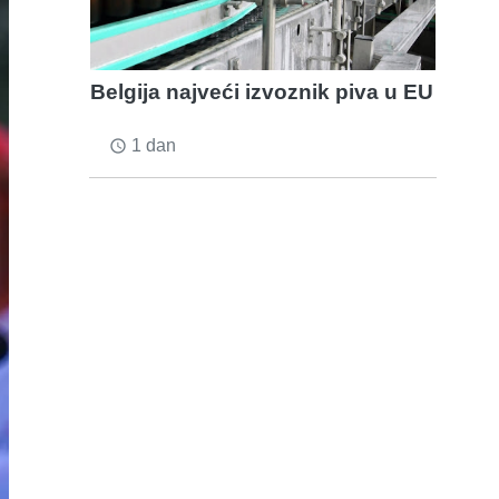
Belgija najveći izvoznik piva u EU
1 dan
access_time