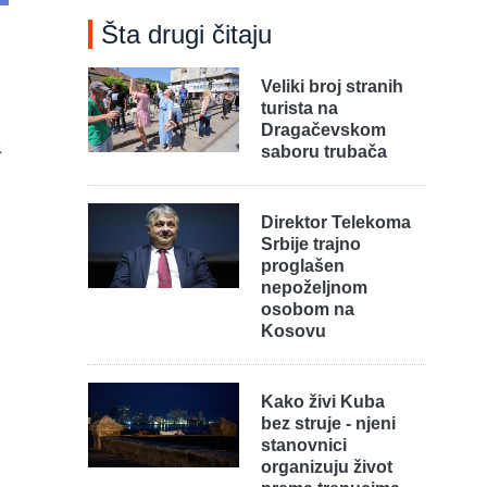
Šta drugi čitaju
Veliki broj stranih
turista na
Dragačevskom
a
saboru trubača
Direktor Telekoma
Srbije trajno
proglašen
nepoželjnom
osobom na
Kosovu
Kako živi Kuba
bez struje - njeni
stanovnici
organizuju život