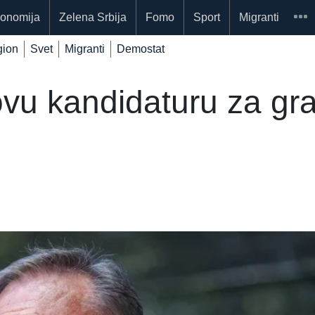
onomija
Zelena Srbija
Fomo
Sport
Migranti
ion
Svet
Migranti
Demostat
ovu kandidaturu za gr