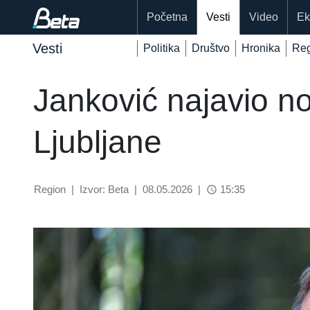
Početna
Vesti
Video
Ek
Vesti
Politika
Društvo
Hronika
Reg
Janković najavio n
Ljubljane
Region
|
Izvor: Beta
|
08.05.2026
|
15:35
access_time