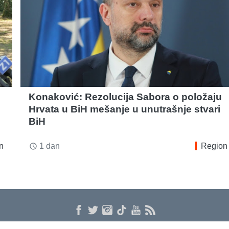
Konaković: Rezolucija Sabora o položaju
Hrvata u BiH mešanje u unutrašnje stvari
BiH
n
1 dan
Region
access_time