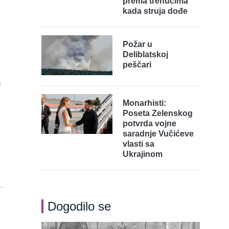
prema trenucima
kada struja dođe
Požar u
Deliblatskoj
peščari
u
Monarhisti:
Poseta Zelenskog
potvrda vojne
i
saradnje Vučićeve
vlasti sa
Ukrajinom
Dogodilo se