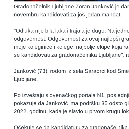
Gradonačelnik Ljubljane Zoran Janković je dan
novembru kandidovati za još jedan mandat.
"Odluka nije bila laka i trajala je dugo. Na jedn
odgovornost. Odgovornost za ovaj najlepši gra
moje koleginice i kolege, najbolje ekipe koja 
se kandidovati za gradonačelnika Ljubljane", re
Janković (73), rodom iz sela Saraorci kod Sme
Ljubljane.
Po izveštaju slovenačkog portala N1, poslednj
pokazuje da Janković ima podršku 35 odsto gla
2022. godinu, kada je slavio u prvom krugu lok
Očekuje se da kandidaturu za gradonačelnika n