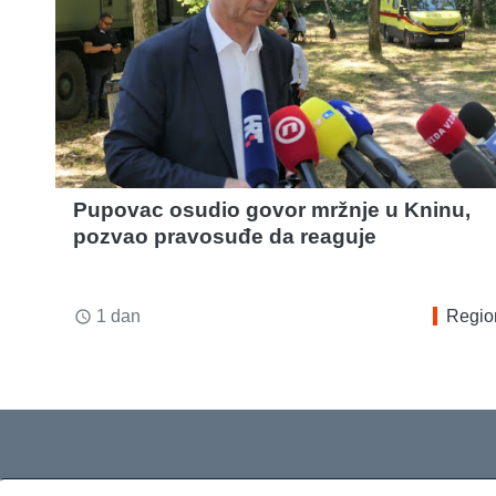
Pupovac osudio govor mržnje u Kninu,
pozvao pravosuđe da reaguje
1 dan
Regio
access_time