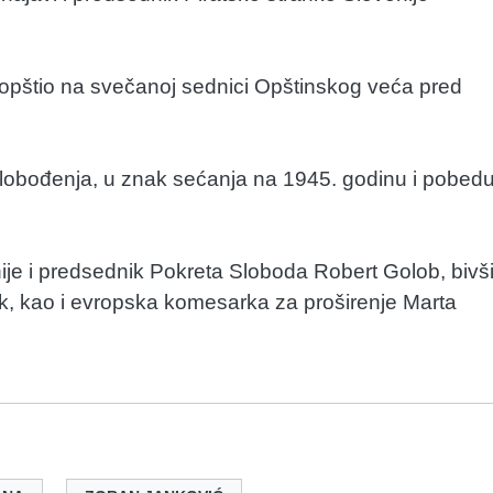
opštio na svečanoj sednici Opštinskog veća pred
slobođenja, u znak sećanja na 1945. godinu i pobed
nije i predsednik Pokreta Sloboda Robert Golob, bivš
rk, kao i evropska komesarka za proširenje Marta