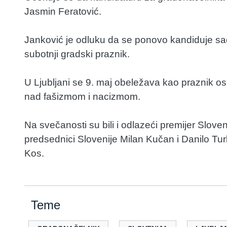
Jasmin Feratović.
Janković je odluku da se ponovo kandiduje sa
subotnji gradski praznik.
U Ljubljani se 9. maj obeležava kao praznik o
nad fašizmom i nacizmom.
Na svečanosti su bili i odlazeći premijer Slove
predsednici Slovenije Milan Kučan i Danilo Tu
Kos.
Teme