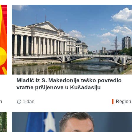
Mladić iz S. Makedonije teško povredio
vratne pršljenove u Kušadasiju
n
1 dan
Region
access_time