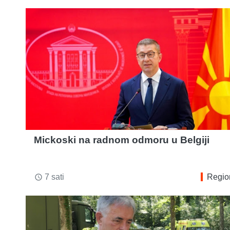
Mickoski na radnom odmoru u Belgiji
7 sati
Regio
access_time