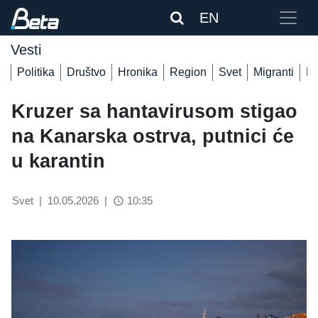
EN
Vesti
Politika
Društvo
Hronika
Region
Svet
Migranti
De
Kruzer sa hantavirusom stigao
na Kanarska ostrva, putnici će
u karantin
Svet
|
10.05.2026
|
10:35
access_time