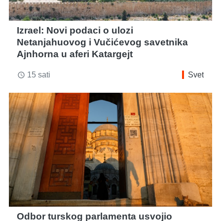
Izrael: Novi podaci o ulozi
Netanjahuovog i Vučićevog savetnika
Ajnhorna u aferi Katargejt
15 sati
Svet
access_time
Odbor turskog parlamenta usvojio