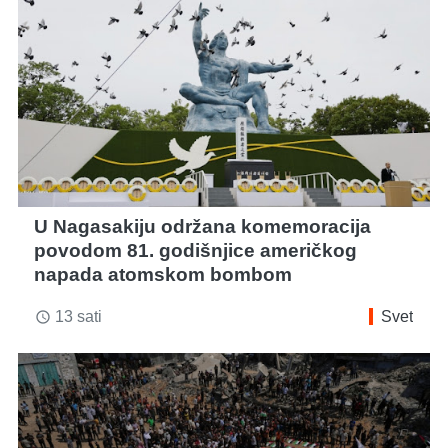
U Nagasakiju održana komemoracija
povodom 81. godišnjice američkog
napada atomskom bombom
13 sati
Svet
access_time