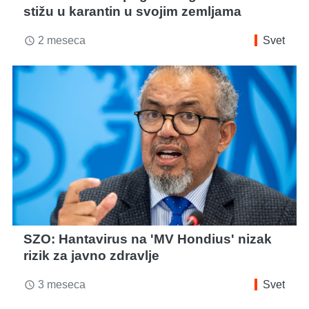
stižu u karantin u svojim zemljama
2 meseca
Svet
access_time
SZO: Hantavirus na 'MV Hondius' nizak
rizik za javno zdravlje
3 meseca
Svet
access_time