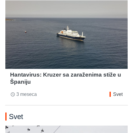
Hantavirus: Kruzer sa zaraženima stiže u
Španiju
3 meseca
Svet
access_time
Svet