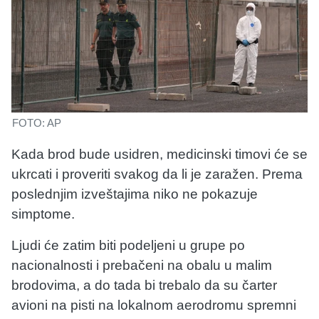
FOTO: AP
Kada brod bude usidren, medicinski timovi će se
ukrcati i proveriti svakog da li je zaražen. Prema
poslednjim izveštajima niko ne pokazuje
simptome.
Ljudi će zatim biti podeljeni u grupe po
nacionalnosti i prebačeni na obalu u malim
brodovima, a do tada bi trebalo da su čarter
avioni na pisti na lokalnom aerodromu spremni