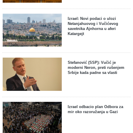
Izrael: Novi podaci o ulozi
Netanjahuovog i Vučićevog
savetnika Ajnhorna u aferi
Katargejt
Stefanović (SSP): Vučić je
moderni Neron, preti rušenjem
Srbije kada padne sa vlasti
Izrael odbacio plan Odbora za
mir oko razoružanja u Gazi