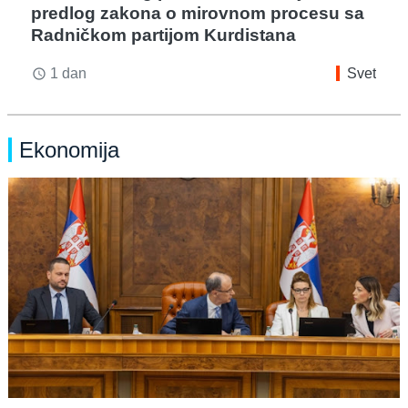
predlog zakona o mirovnom procesu sa
Radničkom partijom Kurdistana
1 dan
Svet
access_time
Ekonomija