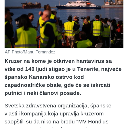
AP Photo/Manu Fernandez
Kruzer na kome je otkriven hantavirus sa
više od 140 ljudi stigao je u Tenerife, najveće
špansko Kanarsko ostrvo kod
zapadnoafričke obale, gde će se iskrcati
putnici i neki članovi posade.
Svetska zdravstvena organizacija, španske
vlasti i kompanija koja upravlja kruzerom
saopštili su da niko na brodu "MV Hondius"