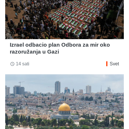
Izrael odbacio plan Odbora za mir oko
razoružanja u Gazi
14 sati
Svet
access_time