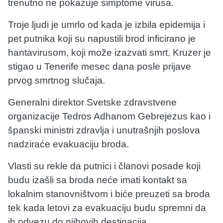
trenutno ne pokazuje simptome virusa.
Troje ljudi je umrlo od kada je izbila epidemija i
pet putnika koji su napustili brod inficirano je
hantavirusom, koji može izazvati smrt. Kruzer je
stigao u Tenerife mesec dana posle prijave
prvog smrtnog slučaja.
Generalni direktor Svetske zdravstvene
organizacije Tedros Adhanom Gebrejezus kao i
španski ministri zdravlja i unutrašnjih poslova
nadziraće evakuaciju broda.
Vlasti su rekle da putnici i članovi posade koji
budu izašli sa broda neće imati kontakt sa
lokalnim stanovništvom i biće preuzeti sa broda
tek kada letovi za evakuaciju budu spremni da
ih odvezu do njihovih destinacija.