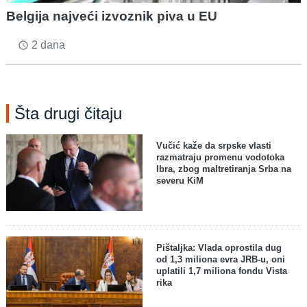
Belgija najveći izvoznik piva u EU
2 dana
access_time
Šta drugi čitaju
Vučić kaže da srpske vlasti
razmatraju promenu vodotoka
Ibra, zbog maltretiranja Srba na
severu KiM
Pištaljka: Vlada oprostila dug
od 1,3 miliona evra JRB-u, oni
uplatili 1,7 miliona fondu Vista
rika