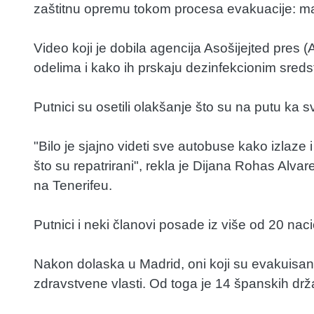
zaštitnu opremu tokom procesa evakuacije: mask
Video koji je dobila agencija Asošijejted pres (
odelima i kako ih prskaju dezinfekcionim sred
Putnici su osetili olakšanje što su na putu ka 
"Bilo je sjajno videti sve autobuse kako izlaze i
što su repatrirani", rekla je Dijana Rohas Alva
na Tenerifeu.
Putnici i neki članovi posade iz više od 20 nac
Nakon dolaska u Madrid, oni koji su evakuisani
zdravstvene vlasti. Od toga je 14 španskih drž