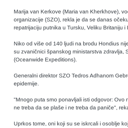
Marija van Kerkove (Maria van Kherkhove), vo
organizacije (SZO), rekla je da se danas očekuj
repatrijaciju putnika u Tursku, Veliku Britaniju i 
Niko od više od 140 ljudi na brodu Hondius nij
su zvaničnici španskog ministarstva zdravlja,
(Oceanwide Expeditions).
Generalni direktor SZO Tedros Adhanom Gebrej
epidemije.
"Mnogo puta smo ponavljali isti odgovor: Ovo nij
ne treba da se plaše i ne treba da paniče", rek
Uprkos tome, oni koji su se iskrcali i osoblje koj