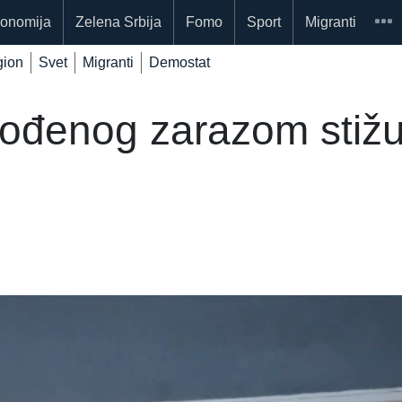
onomija
Zelena Srbija
Fomo
Sport
Migranti
ion
Svet
Migranti
Demostat
gođenog zarazom stižu