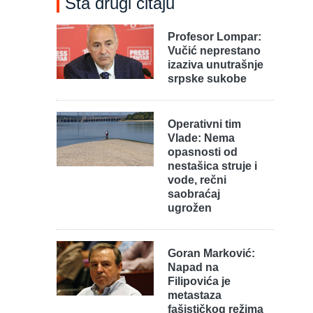
Šta drugi čitaju
Profesor Lompar:
Vučić neprestano
izaziva unutrašnje
srpske sukobe
Operativni tim
Vlade: Nema
opasnosti od
nestašica struje i
vode, rečni
saobraćaj
ugrožen
Goran Marković:
Napad na
Filipovića je
metastaza
fašističkog režima