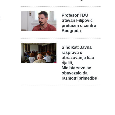
Profesor FDU
m
Stevan Filipović
pretučen u centru
Beograda
Sindikat: Javna
rasprava o
obrazovanju kao
rijaliti,
Ministarstvo se
obavezalo da
razmotri primedbe