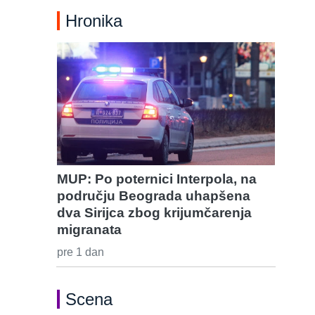
Hronika
MUP: Po poternici Interpola, na
području Beograda uhapšena
dva Sirijca zbog krijumčarenja
migranata
pre 1 dan
Scena