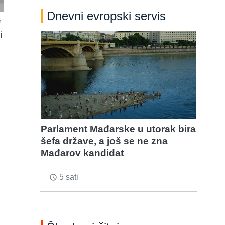
Dnevni evropski servis
e
i
Parlament Mađarske u utorak bira
šefa države, a još se ne zna
Mađarov kandidat
5 sati
access_time