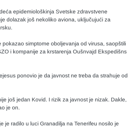
deća epidemiološkinja Svetske zdravstvene
e dolazak još nekoliko aviona, uključujući za
Irsku.
e pokazao simptome oboljevanja od virusa, saopštili
 SZO i kompanije za krstarenja Oušnvajd Ekspedišns
esus ponovio je da javnost ne treba da strahuje od
e još jedan Kovid. I rizik za javnost je nizak. Dakle,
ao je on.
e je radilo u luci Granadilja na Tenerifeu nosilo je