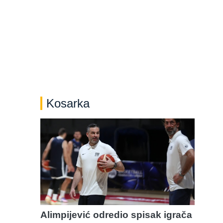
Kosarka
o
Alimpijević odredio spisak igrača