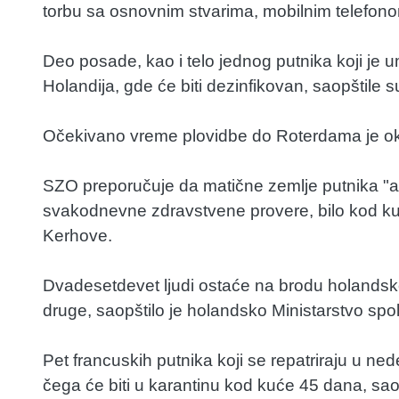
torbu sa osnovnim stvarima, mobilnim telefon
Deo posade, kao i telo jednog putnika koji je um
Holandija, gde će biti dezinfikovan, saopštile 
Očekivano vreme plovidbe do Roterdama je oko
SZO preporučuje da matične zemlje putnika "akti
svakodnevne zdravstvene provere, bilo kod kuće
Kerhove.
Dvadesetdevet ljudi ostaće na brodu holandske
druge, saopštilo je holandsko Ministarstvo spol
Pet francuskih putnika koji se repatriraju u ned
čega će biti u karantinu kod kuće 45 dana, sao