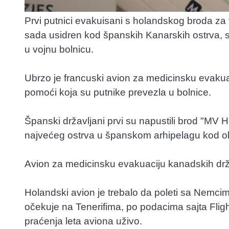
Prvi putnici evakuisani s holandskog broda za 
sada usidren kod španskih Kanarskih ostrva, s
u vojnu bolnicu.
Ubrzo je francuski avion za medicinsku evakuac
pomoći koja su putnike prevezla u bolnice.
Španski državljani prvi su napustili brod "MV Ho
najvećeg ostrva u španskom arhipelagu kod o
Avion za medicinsku evakuaciju kanadskih drža
Holandski avion je trebalo da poleti sa Nemcim
očekuje na Tenerifima, po podacima sajta Flight
praćenja leta aviona uživo.