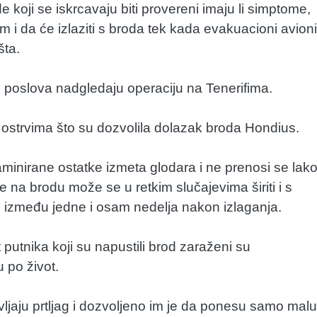
de koji se iskrcavaju biti provereni imaju li simptome,
 i da će izlaziti s broda tek kada evakuacioni avioni
šta.
ih poslova nadgledaju operaciju na Tenerifima.
ostrvima što su dozvolila dolazak broda Hondius.
aminirane ostatke izmeta glodara i ne prenosi se lak
e na brodu može se u retkim slučajevima širiti i s
 između jedne i osam nedelja nakon izlaganja.
putnika koji su napustili brod zaraženi su
 po život.
avljaju prtljag i dozvoljeno im je da ponesu samo malu