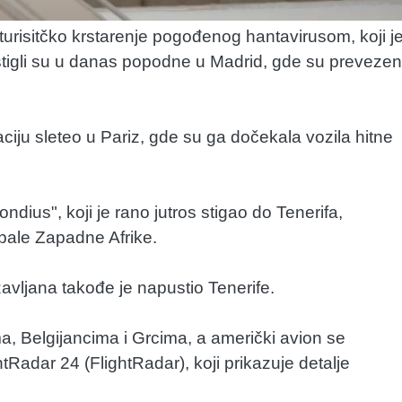
turisitčko krstarenje pogođenog hantavirusom, koji j
tigli su u danas popodne u Madrid, gde su prevezen
iju sleteo u Pariz, gde su ga dočekala vozila hitne
ndius", koji je rano jutros stigao do Tenerifa,
bale Zapadne Afrike.
vljana takođe je napustio Tenerife.
a, Belgijancima i Grcima, a američki avion se
Radar 24 (FlightRadar), koji prikazuje detalje