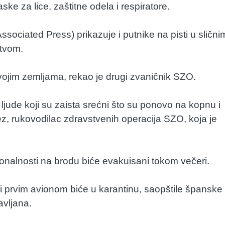
e za lice, zaštitne odela i respiratore.
Associated Press) prikazuje i putnike na pisti u slični
stvom.
svojim zemljama, rekao je drugi zvaničnik SZO.
 ljude koji su zaista srećni što su ponovo na kopnu i
rez, rukovodilac zdravstvenih operacija SZO, koja je
ionalnosti na brodu biće evakuisani tokom večeri.
 prvim avionom biće u karantinu, saopštile španske
avljana.