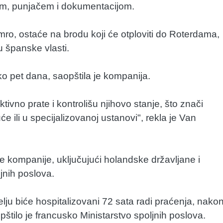
om, punjačem i dokumentacijom.
ro, ostaće na brodu koji će otploviti do Roterdama,
su španske vlasti.
 pet dana, saopštila je kompanija.
vno prate i kontrolišu njihovo stanje, što znači
 ili u specijalizovanoj ustanovi", rekla je Van
 kompanije, uključujući holandske državljane i
jnih poslova.
elju biće hospitalizovani 72 sata radi praćenja, nako
pštilo je francusko Ministarstvo spoljnih poslova.