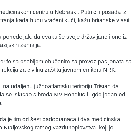
 medicinskom centru u Nebraski. Putnici i posada iz
tranja kada budu vraćeni kući, kažu britanske vlasti.
e u ponedeljak, da evakuiše svoje državljane i one iz
azijskih zemalja.
nerife sa osobljem obučenim za prevoz pacijenata sa
Direkcija za civilnu zaštitu javnom emiteru NRK.
i na udaljenu južnoatlantsku teritoriju Tristan da
da se iskrcao s broda MV Hondius i i gde jedan od
a.
e da je tim od šest padobranaca i dva medicinska
na Kraljevskog ratnog vazduhoplovstva, koji je