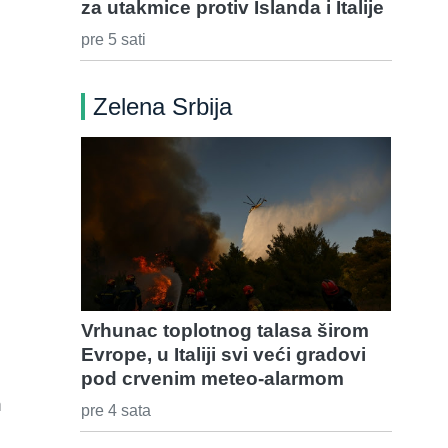
za utakmice protiv Islanda i Italije
pre 5 sati
Zelena Srbija
Vrhunac toplotnog talasa širom
Evrope, u Italiji svi veći gradovi
pod crvenim meteo-alarmom
n
pre 4 sata