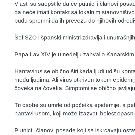
Vlasti su saopštile da će putnici i članovi posa
da neće imati kontakt sa lokalnim stanovništvom
budu spremni da ih prevezu do njihovih odredi
Šef SZO i španski ministri zdravlja i unutrašnj
Papa Lav XIV je u nedelju zahvalio Kanarskim 
Hantavirus se obično širi kada ljudi udišu kont
među ljudima. Ali virus otkriven tokom epidemij
čoveka na čoveka. Simptomi se obično javljaju
Tri osobe su umrle od početka epidemije, a pet 
hantavirusom, koji može izazvati bolest opasnu
Putnici i članovi posade koji se iskrcavaju ost