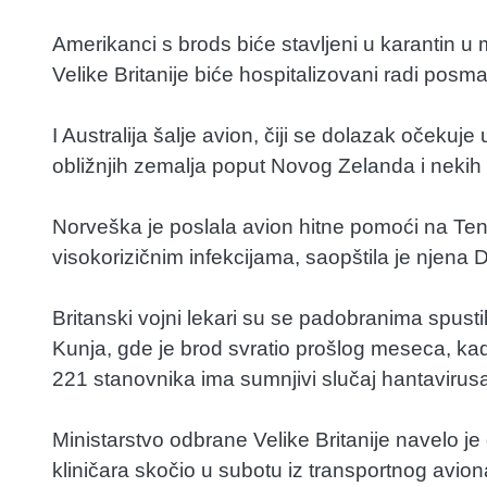
Amerikanci s brods biće stavljeni u karantin u
Velike Britanije biće hospitalizovani radi posma
I Australija šalje avion, čiji se dolazak očekuj
obližnjih zemalja poput Novog Zelanda i nekih 
Norveška je poslala avion hitne pomoći na Te
visokorizičnim infekcijama, saopštila je njena 
Britanski vojni lekari su se padobranima spustil
Kunja, gde je brod svratio prošlog meseca, ka
221 stanovnika ima sumnjivi slučaj hantavirus
Ministarstvo odbrane Velike Britanije navelo j
kliničara skočio u subotu iz transportnog avio