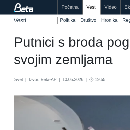
Početna
Vesti
Video
Ek
Vesti
Politika
Društvo
Hronika
Reg
Putnici s broda po
svojim zemljama
Svet
|
Izvor: Beta-AP
|
10.05.2026
|
19:55
access_time