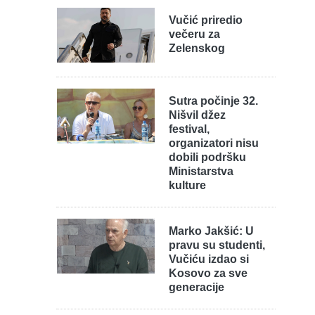
Vučić priredio
večeru za
Zelenskog
Sutra počinje 32.
Nišvil džez
festival,
organizatori nisu
dobili podršku
Ministarstva
kulture
Marko Jakšić: U
pravu su studenti,
Vučiću izdao si
Kosovo za sve
generacije