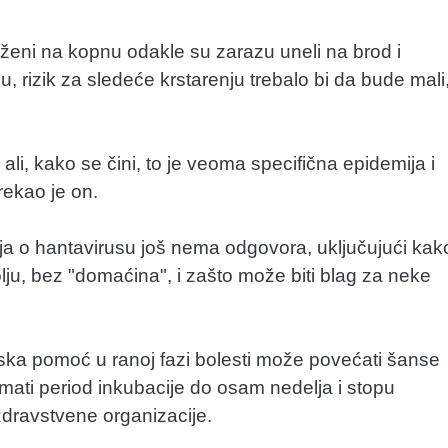
loženi na kopnu odakle su zarazu uneli na brod i
, rizik za sledeće krstarenju trebalo bi da bude mali
ali, kako se čini, to je veoma specifična epidemija i
rekao je on.
a o hantavirusu još nema odgovora, uključujući kak
lju, bez "domaćina", i zašto može biti blag za neke
inska pomoć u ranoj fazi bolesti može povećati šanse
imati period inkubacije do osam nedelja i stopu
dravstvene organizacije.