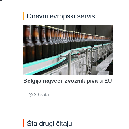
Dnevni evropski servis
Belgija najveći izvoznik piva u EU
23 sata
access_time
Šta drugi čitaju