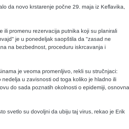
balo da novo krstarenje počne 29. maja iz Keflavika,
e ili promenu rezervacija putnika koji su planirali
vajd" je u ponedeljak saopštila da "zasad ne
rana na bezbednost, proceduru iskrcavanja i
inama je veoma promenljivo, rekli su stručnjaci:
nedelja u zavisnosti od toga koliko je hladno ili
snovu do sada poznatih okolnosti o epidemiji, osnovn
o svetlo su dovoljni da ubiju taj virus, rekao je Erik