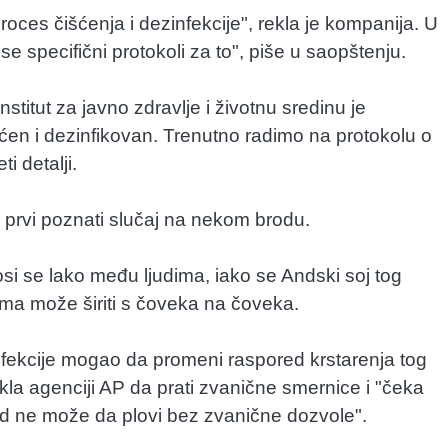
roces čišćenja i dezinfekcije", rekla je kompanija. U
e specifični protokoli za to", piše u saopštenju.
stitut za javno zdravlje i životnu sredinu je
šćen i dezinfikovan. Trenutno radimo na protokolu o
i detalji.
 prvi poznati slučaj na nekom brodu.
nosi se lako među ljudima, iako se Andski soj tog
ima može širiti s čoveka na čoveka.
infekcije mogao da promeni raspored krstarenja tog
la agenciji AP da prati zvanične smernice i "čeka
rod ne može da plovi bez zvanične dozvole".