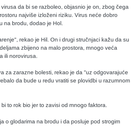
i virusa da bi se razboleo, objasnio je on, zbog čega
rostoru najviše izloženi riziku. Virus neće dobro
u na brodu, dodao je Hol.
enje", rekao je Hil. On i drugi stručnjaci kažu da su
edeljama zbijeno na malo prostora, mnogo veća
 ili norovirusa.
a za zarazne bolesti, rekao je da "uz odgovarajuće
i trebalo da bude u redu vratiti se plovidbi u razumnom
 bi to rok bio jer to zavisi od mnogo faktora.
a o glodarima na brodu i da posluje pod strogim