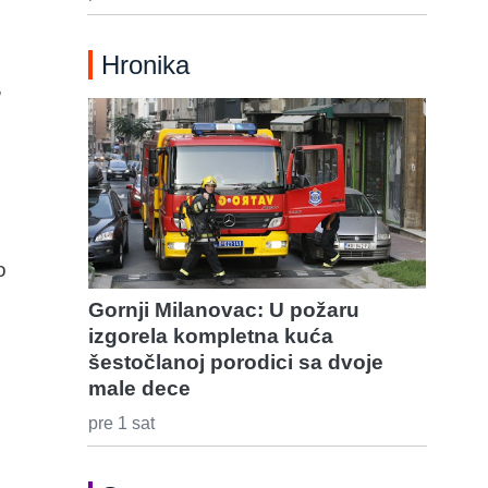
Hronika
,
o
Gornji Milanovac: U požaru
izgorela kompletna kuća
šestočlanoj porodici sa dvoje
male dece
pre 1 sat