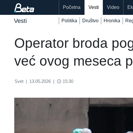
Početna
Vesti
Video
Ek
Vesti
Politika
Društvo
Hronika
Reg
Operator broda pog
već ovog meseca p
Svet
|
13.05.2026
|
15:30
access_time