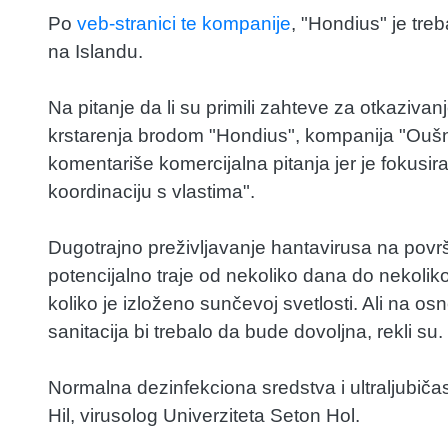
Po
veb-stranici te kompanije
, "Hondius" je tre
na Islandu.
Na pitanje da li su primili zahteve za otkazivanj
krstarenja brodom "Hondius", kompanija "Oušn
komentariše komercijalna pitanja jer je fokusi
koordinaciju s vlastima".
Dugotrajno preživljavanje hantavirusa na površ
potencijalno traje od nekoliko dana do nekoliko 
koliko je izloženo sunčevoj svetlosti. Ali na o
sanitacija bi trebalo da bude dovoljna, rekli su.
Normalna dezinfekciona sredstva i ultraljubičast
Hil, virusolog Univerziteta Seton Hol.