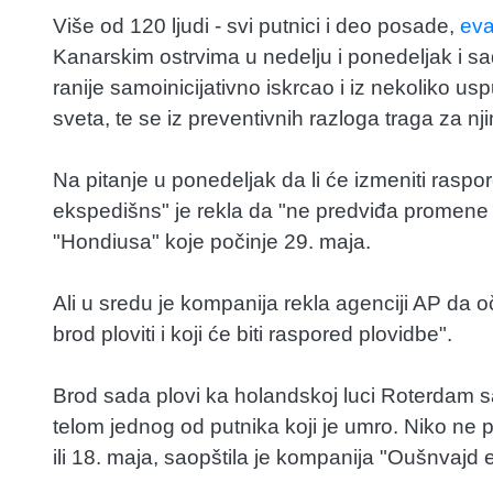
Više od 120 ljudi - svi putnici i deo posade,
eva
Kanarskim ostrvima u nedelju i ponedeljak i sad
ranije samoinicijativno iskrcao i iz nekoliko u
sveta, te se iz preventivnih razloga traga za njim
Na pitanje u ponedeljak da li će izmeniti ras
ekspedišns" je rekla da "ne predviđa promene 
"Hondiusa" koje počinje 29. maja.
Ali u sredu je kompanija rekla agenciji AP da oč
brod ploviti i koji će biti raspored plovidbe".
Brod sada plovi ka holandskoj luci Roterdam 
telom jednog od putnika koji je umro. Niko ne p
ili 18. maja, saopštila je kompanija "Oušnvajd 