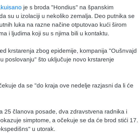
kuisano
je s broda "Hondius" na španskim
a su u izolaciji u nekoliko zemalja. Deo putnika se
sputnih luka na razne načine otputovao kući širom
a i ljudima koji su s njima bili u kontaktu.
pored krstarenja zbog epidemije, kompanija "Oušnvajd
u poslovanju" što uključuje novo krstarenje
ekuje da se "do kraja ove nedelje razjasni da li će
sa 25 članova posade, dva zdravstvena radnika i
okazuje simptome, a očekuje se da će brod stići 17.
ekspedišns" u utorak.