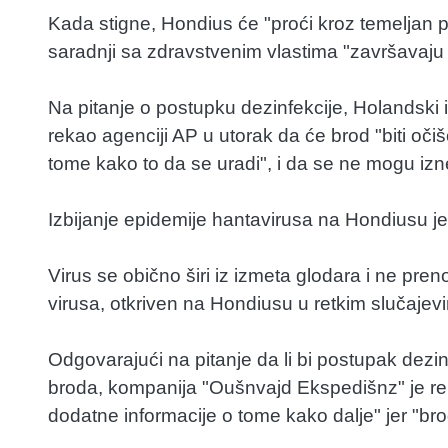
Kada stigne, Hondius će "proći kroz temeljan p
saradnji sa zdravstvenim vlastima "završavaju s
Na pitanje o postupku dezinfekcije, Holandski in
rekao agenciji AP u utorak da će brod "biti oči
tome kako to da se uradi", i da se ne mogu iznet
Izbijanje epidemije hantavirusa na Hondiusu je
Virus se obično širi iz izmeta glodara i ne pre
virusa, otkriven na Hondiusu u retkim slučajev
Odgovarajući na pitanje da li bi postupak dez
broda, kompanija "Oušnvajd Ekspedišnz" je rek
dodatne informacije o tome kako dalje" jer "b