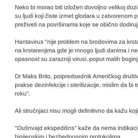
Neko bi morao biti izložen dovoljno velikoj doz
su ljudi koji čiste izmet glodara u zatvorenom p
preživeti na površinama koje se obično dodiruj
Hantavirus "nije problem na brodovima za krstar
na krstarenjima gde je mnogo ljudi danima i n
opasnost su zarazniji virusi, poput malih boginja
Dr Maks Brito, potpredsednik Američkog društv
prakse dezinfekcije i sterilizacije, mislim da b
roku".
Ali stručnjaci nisu mogli definitivno da kažu koji
"Oušnvajd ekspedišns" kaže da nema indikacij
higijenskim i bezbednosnim protokolima.