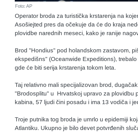
Foto: AP
Operator broda za turistička krstarenja na koje
Asošiejted pres da očekuje da će do kraja nede
plovidbe narednih meseci, kako je ranije nagov
Brod "Hondius" pod holandskom zastavom, piš
ekspedišns" (Oceanwide Expeditions), trebalo b
gde će biti serija krstarenja tokom leta.
Taj relativno mali specijalizovan brod, dugača
"Brodosplitu" u Hrvatskoj upravo za plovidbu 
kabina, 57 ljudi čini posadu i ima 13 vodiča i j
Troje putnika tog broda je umrlo u epidemiji 
Atlantiku. Ukupno je bilo devet potvrđenih sluč