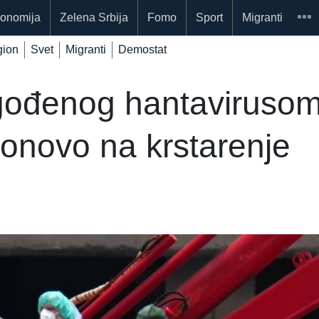
onomija
Zelena Srbija
Fomo
Sport
Migranti
ion
Svet
Migranti
Demostat
ođenog hantavirusom 
onovo na krstarenje