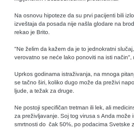
Na osnovu hipoteze da su prvi pacijenti bili iz
izveštaja da posada nije našla glodare na brodu
rekao je Brito.
"Ne želim da kažem da je to jednokratni slučaj, 
verovatno se neće lako ponoviti na isti način", 
Uprkos godinama istraživanja, na mnoga pitanj
se tačno širi, koliko dugo može da preživi napo
ljude, a težak za druge.
Ne postoji specifičan tretman ili lek, ali medic
za preživljavanje. Soj tog virusa s Anda može 
smrtnosti do čak 50%, po podacima Svetske z