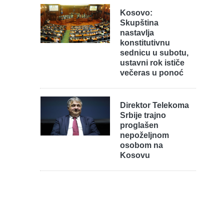
Kosovo:
Skupština
nastavlja
konstitutivnu
sednicu u subotu,
ustavni rok ističe
večeras u ponoć
Direktor Telekoma
Srbije trajno
proglašen
nepoželjnom
osobom na
Kosovu