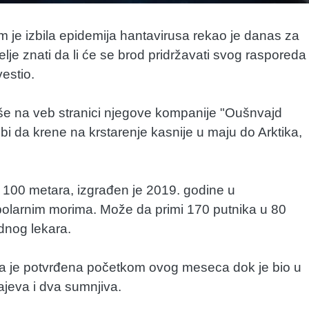
m je izbila epidemija hantavirusa rekao je danas za
lje znati da li će se brod pridržavati svog rasporeda
estio.
e na veb stranici njegove kompanije "Oušnvajd
i da krene na krstarenje kasnije u maju do Arktika,
k 100 metara, izgrađen je 2019. godine u
polarnim morima. Može da primi 170 putnika u 80
ednog lekara.
koja je potvrđena početkom ovog meseca dok je bio u
ajeva i dva sumnjiva.