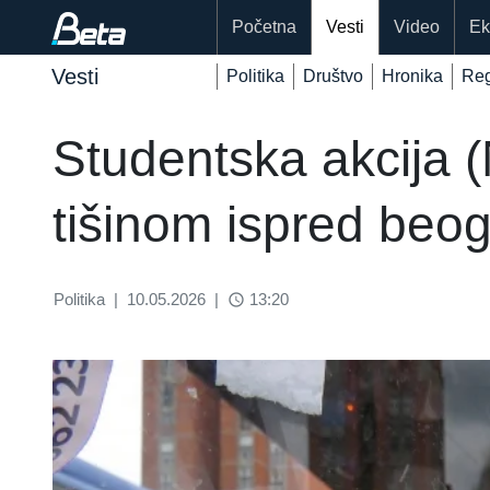
Početna
Vesti
Video
Ek
Vesti
Politika
Društvo
Hronika
Reg
Studentska akcija (
tišinom ispred beo
Politika
|
10.05.2026
|
13:20
access_time