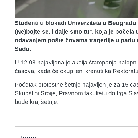
Studenti u blokadi Univerziteta u Beogradu
(Ne)bojte se, i dalje smo tu", koja je počel
odavanjem pošte žrtvama tragedije u padu 
Sadu.
U 12.08 najavljena je akcija štampanja nalepni
časova, kada će okupljeni krenuti ka Rektoratu
Početak protestne šetnje najavljen je za 15 č
Skupštini Srbije, Pravnom fakultetu do trga Sla
bude kraj šetnje.