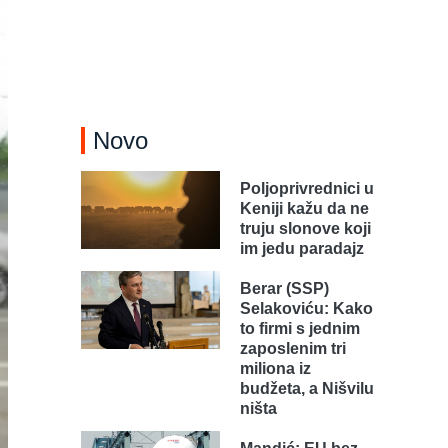
Novo
Poljoprivrednici u
Keniji kažu da ne
truju slonove koji
im jedu paradajz
Berar (SSP)
Selakoviću: Kako
to firmi s jednim
zaposlenim tri
miliona iz
budžeta, a Nišvilu
ništa