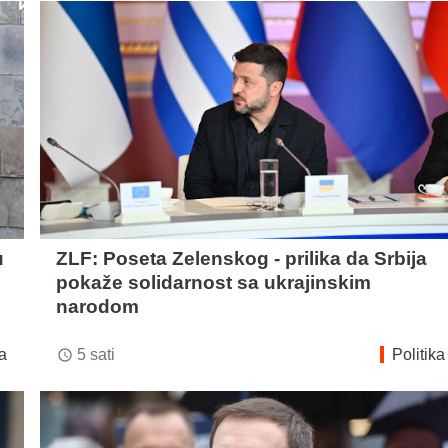
u
ZLF: Poseta Zelenskog - prilika da Srbija
pokaže solidarnost sa ukrajinskim
narodom
ka
5 sati
Politika
access_time