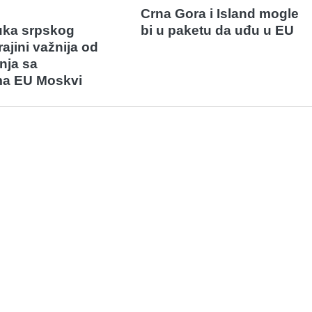
Crna Gora i Island mogle
ruka srpskog
bi u paketu da uđu u EU
ajini važnija od
nja sa
ma EU Moskvi