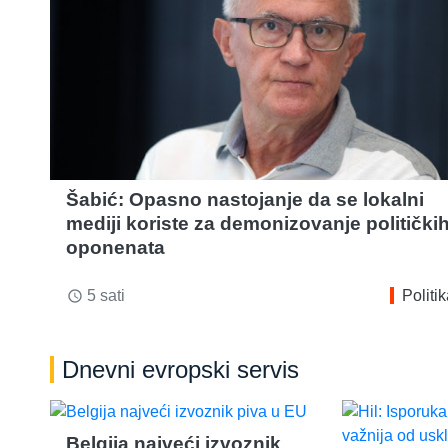
Šabić: Opasno nastojanje da se lokalni
mediji koriste za demonizovanje politički
oponenata
5 sati
Politi
access_time
Dnevni evropski servis
Belgija najveći izvoznik