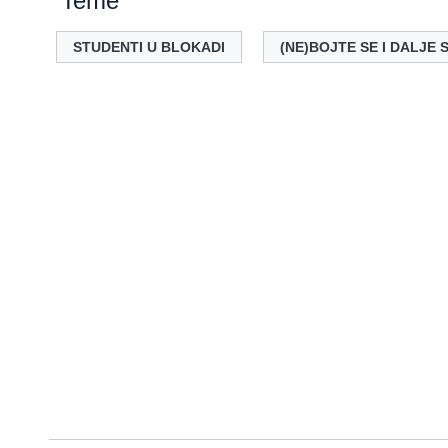
Teme
STUDENTI U BLOKADI
(NE)BOJTE SE I DALJE 