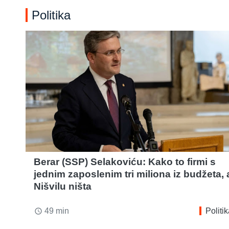
Politika
Berar (SSP) Selakoviću: Kako to firmi s
jednim zaposlenim tri miliona iz budžeta, 
Nišvilu ništa
49 min
Politi
access_time