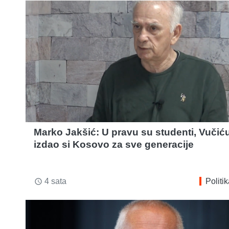
Marko Jakšić: U pravu su studenti, Vučić
izdao si Kosovo za sve generacije
4 sata
Politi
access_time