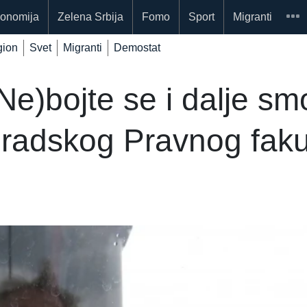
onomija
Zelena Srbija
Fomo
Sport
Migranti
ion
Svet
Migranti
Demostat
Ne)bojte se i dalje sm
gradskog Pravnog faku