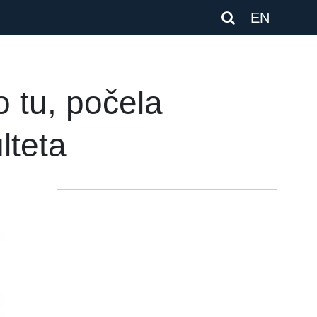
EN
o tu, počela
lteta