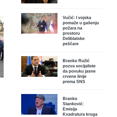
Vučić: I vojska
pomaže u gašenju
požara na
prostoru
Deliblatske
peščare
Branko Ružić
pozva socijaliste
da povuku jasne
crvene linije
prema SNS
Branko
Stanković:
Emisija
Kvadratura kruga