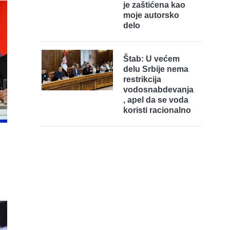
je zaštićena kao
moje autorsko
delo
Štab: U većem
delu Srbije nema
restrikcija
vodosnabdevanja
, apel da se voda
koristi racionalno