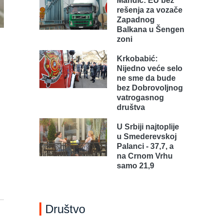
Mandić: EU bez
rešenja za vozače
Zapadnog
Balkana u Šengen
zoni
Krkobabić:
Nijedno veće selo
ne sme da bude
bez Dobrovoljnog
vatrogasnog
društva
U Srbiji najtoplije
u Smederevskoj
Palanci - 37,7, a
na Crnom Vrhu
samo 21,9
Društvo