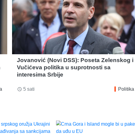
Jovanović (Novi DSS): Poseta Zelenskog i
h
Vučićeva politika u suprotnosti sa
interesima Srbije
ka
5 sati
Politika
access_time