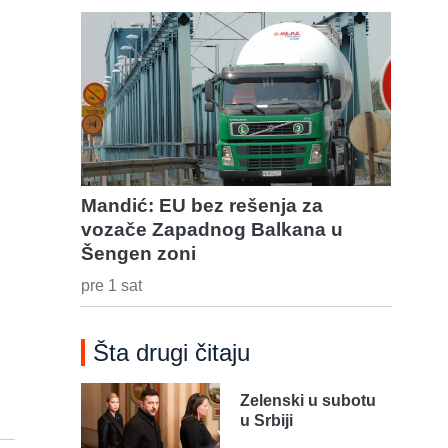
Mandić: EU bez rešenja za
vozače Zapadnog Balkana u
Šengen zoni
pre 1 sat
Šta drugi čitaju
Zelenski u subotu
u Srbiji