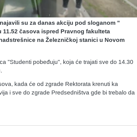
 najavili su za danas akciju pod sloganom "
a u 11.52 časova ispred Pravnog fakulteta
nadstrešnice na Železničkoj stanici u Novom
ca "Studenti pobeđuju", koja će trajati sve do 14.30
.
asova, kada će od zgrade Rektorata krenuti ka
vija i sve do zgrade Predsedništva gde bi trebalo da