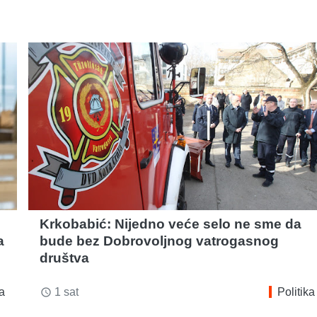
Krkobabić: Nijedno veće selo ne sme da
a
bude bez Dobrovoljnog vatrogasnog
društva
ka
1 sat
Politika
access_time