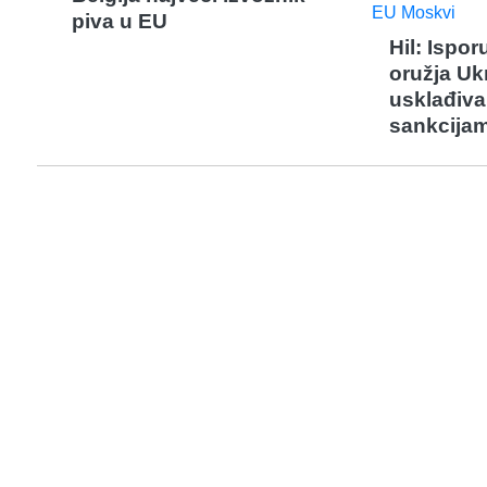
piva u EU
Hil: Ispo
oružja Ukr
usklađiva
sankcija