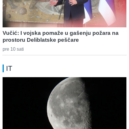
Vučić: I vojska pomaže u gašenju požara na
prostoru Deliblatske peščare
pre 10 sati
IT