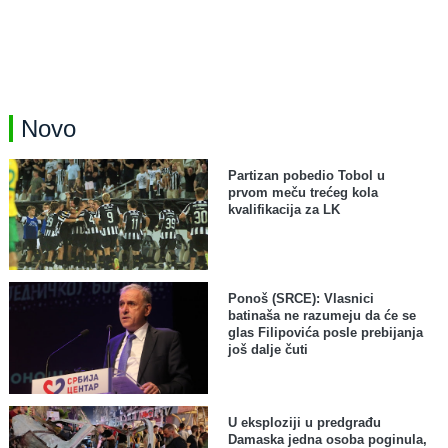
Novo
Partizan pobedio Tobol u
prvom meču trećeg kola
kvalifikacija za LK
Ponoš (SRCE): Vlasnici
batinaša ne razumeju da će se
glas Filipovića posle prebijanja
još dalje čuti
U eksploziji u predgrađu
Damaska jedna osoba poginula,