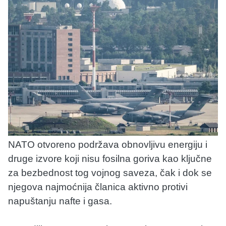
NATO otvoreno podržava obnovljivu energiju i
druge izvore koji nisu fosilna goriva kao ključne
za bezbednost tog vojnog saveza, čak i dok se
njegova najmoćnija članica aktivno protivi
napuštanju nafte i gasa.