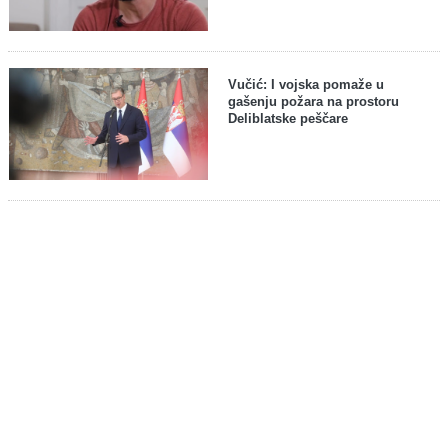
Vučić: I vojska pomaže u
gašenju požara na prostoru
Deliblatske peščare