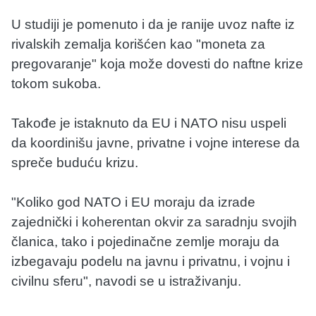
U studiji je pomenuto i da je ranije uvoz nafte iz
rivalskih zemalja korišćen kao "moneta za
pregovaranje" koja može dovesti do naftne krize
tokom sukoba.
Takođe je istaknuto da EU i NATO nisu uspeli
da koordinišu javne, privatne i vojne interese da
spreče buduću krizu.
"Koliko god NATO i EU moraju da izrade
zajednički i koherentan okvir za saradnju svojih
članica, tako i pojedinačne zemlje moraju da
izbegavaju podelu na javnu i privatnu, i vojnu i
civilnu sferu", navodi se u istraživanju.