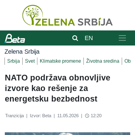
EN
Zelena Srbija
Srbija
Svet
Klimatske promene
Životna sredina
Obnov
NATO podržava obnovljive
izvore kao rešenje za
energetsku bezbednost
Tranzicija
|
Izvor: Beta
|
11.05.2026
|
12:20
access_time