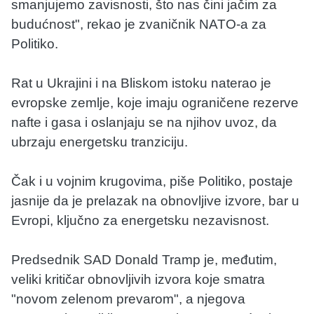
smanjujemo zavisnosti, što nas čini jačim za
budućnost", rekao je zvaničnik NATO-a za
Politiko.
Rat u Ukrajini i na Bliskom istoku naterao je
evropske zemlje, koje imaju ograničene rezerve
nafte i gasa i oslanjaju se na njihov uvoz, da
ubrzaju energetsku tranziciju.
Čak i u vojnim krugovima, piše Politiko, postaje
jasnije da je prelazak na obnovljive izvore, bar u
Evropi, ključno za energetsku nezavisnost.
Predsednik SAD Donald Tramp je, međutim,
veliki kritičar obnovljivih izvora koje smatra
"novom zelenom prevarom", a njegova