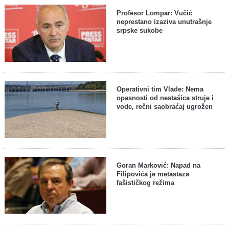
Profesor Lompar: Vučić
neprestano izaziva unutrašnje
srpske sukobe
Operativni tim Vlade: Nema
opasnosti od nestašica struje i
vode, rečni saobraćaj ugrožen
Goran Marković: Napad na
Filipovića je metastaza
fašističkog režima