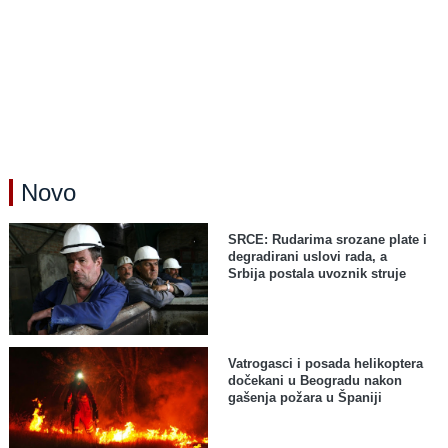
Novo
SRCE: Rudarima srozane plate i
degradirani uslovi rada, a
Srbija postala uvoznik struje
Vatrogasci i posada helikoptera
dočekani u Beogradu nakon
gašenja požara u Španiji