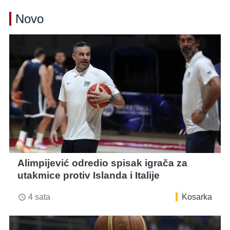
Novo
Alimpijević odredio spisak igrača za
utakmice protiv Islanda i Italije
4 sata
Kosarka
access_time