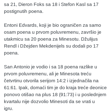
sa 21, Dieron Foks sa 18 i Stefon Kasl sa 17
postignutih poena.
Entoni Edvards, koji je bio ograničen za samo
osam poena u prvom poluvremenu, završio je
utakmicu sa 20 poena za Minesotu. Džulijus
Rendl i Džejden Mekdenijels su dodali po 17
poena.
San Antonio je vodio i sa 18 poena razlike u
prvom poluvremenu, ali je Minesota treću
četvrtinu otvorila serijom 14:2 i izjednačila na
61:61. Ipak, domaći tim je do kraja treće deonice
ponovo otišao na plus 18 (91:73) i u poslednjem
kvartalu nije dozvolio Minesoti da se vrati u
igru.