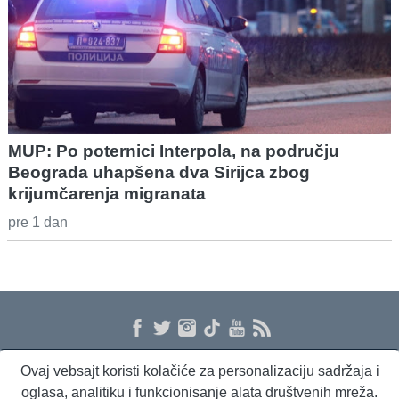
MUP: Po poternici Interpola, na području
Beograda uhapšena dva Sirijca zbog
krijumčarenja migranata
pre 1 dan
Ovaj vebsajt koristi kolačiće za personalizaciju sadržaja i
O nama
Proizvodi i usluge
Politika privatnosti
Kontakt
RSS
oglasa, analitiku i funkcionisanje alata društvenih mreža.