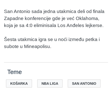
San Antonio sada jedna utakmica deli od finala
Zapadne konferencije gde je već Oklahoma,
koja je sa 4:0 eliminisala Los Anđeles lejkerse.
Šesta utakmica igra se u noći između petka i
subote u Mineapolisu.
Teme
KOŠARKA
NBA LIGA
SAN ANTONIO