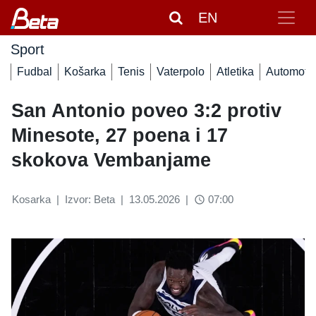
EN
Sport
Fudbal
Košarka
Tenis
Vaterpolo
Atletika
Automoto
San Antonio poveo 3:2 protiv
Minesote, 27 poena i 17
skokova Vembanjame
Kosarka
|
Izvor: Beta
|
13.05.2026
|
07:00
access_time