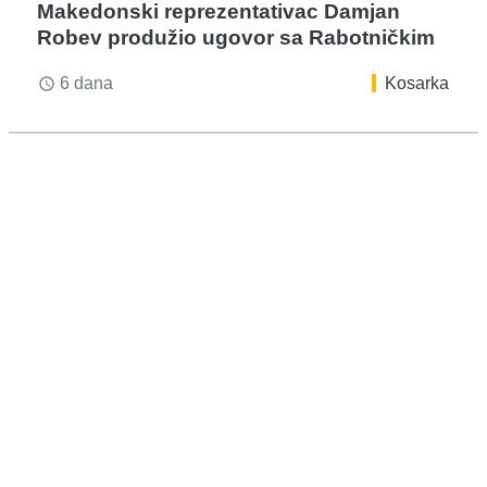
Makedonski reprezentativac Damjan
Robev produžio ugovor sa Rabotničkim
6 dana
Kosarka
access_time