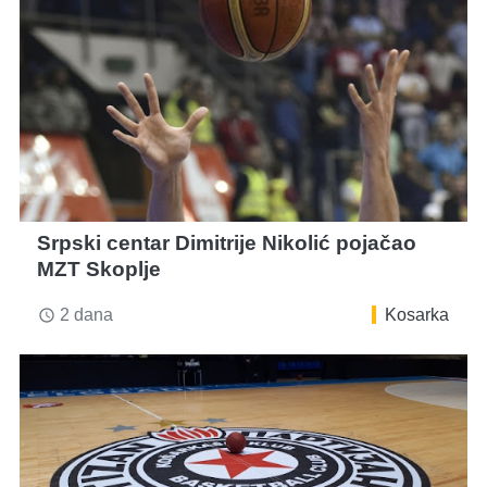
Srpski centar Dimitrije Nikolić pojačao
MZT Skoplje
2 dana
Kosarka
access_time