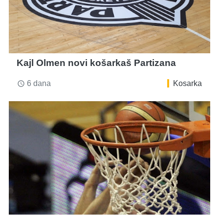
Kajl Olmen novi košarkaš Partizana
6 dana
Kosarka
access_time