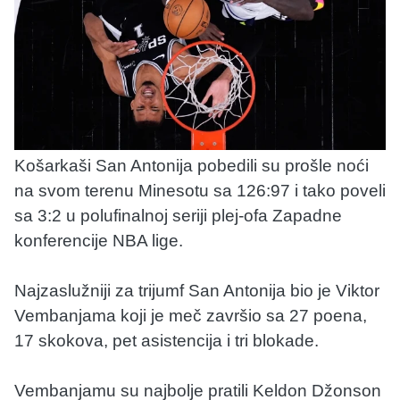
Košarkaši San Antonija pobedili su prošle noći
na svom terenu Minesotu sa 126:97 i tako poveli
sa 3:2 u polufinalnoj seriji plej-ofa Zapadne
konferencije NBA lige.
Najzaslužniji za trijumf San Antonija bio je Viktor
Vembanjama koji je meč završio sa 27 poena,
17 skokova, pet asistencija i tri blokade.
Vembanjamu su najbolje pratili Keldon Džonson