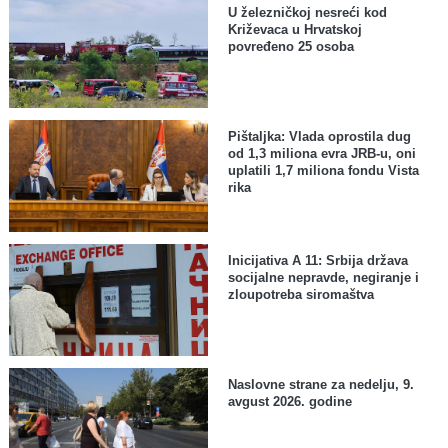
U železničkoj nesreći kod
Križevaca u Hrvatskoj
povređeno 25 osoba
Pištaljka: Vlada oprostila dug
od 1,3 miliona evra JRB-u, oni
uplatili 1,7 miliona fondu Vista
rika
Inicijativa A 11: Srbija država
socijalne nepravde, negiranje i
zloupotreba siromaštva
Naslovne strane za nedelju, 9.
avgust 2026. godine