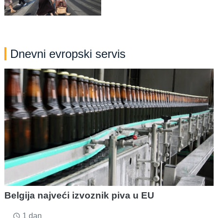
Dnevni evropski servis
Belgija najveći izvoznik piva u EU
1 dan
access_time