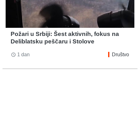
Požari u Srbiji: Šest aktivnih, fokus na
Deliblatsku peščaru i Stolove
1 dan
Društvo
access_time