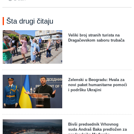
Šta drugi čitaju
Veliki broj stranih turista na
Dragačevskom saboru trubača
Zelenski u Beogradu: Hvala za
novi paket humanitarne pomoći
i podršku Ukrajini
Bivši predsednik Vrhovnog
suda Andraš Baka predložen za