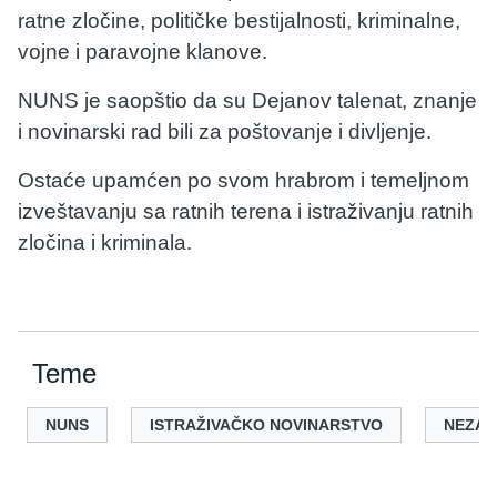
ratne zločine, političke bestijalnosti, kriminalne,
vojne i paravojne klanove.
NUNS je saopštio da su Dejanov talenat, znanje
i novinarski rad bili za poštovanje i divljenje.
Ostaće upamćen po svom hrabrom i temeljnom
izveštavanju sa ratnih terena i istraživanju ratnih
zločina i kriminala.
Teme
NUNS
ISTRAŽIVAČKO NOVINARSTVO
NEZAV