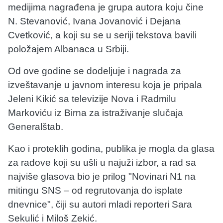
medijima nagrađena je grupa autora koju čine
N. Stevanović, Ivana Jovanović i Dejana
Cvetković, a koji su se u seriji tekstova bavili
položajem Albanaca u Srbiji.
Od ove godine se dodeljuje i nagrada za
izveštavanje u javnom interesu koja je pripala
Jeleni Kikić sa televizije Nova i Radmilu
Markoviću iz Birna za istraživanje slučaja
Generalštab.
Kao i proteklih godina, publika je mogla da glasa
za radove koji su ušli u najuži izbor, a rad sa
najviše glasova bio je prilog "Novinari N1 na
mitingu SNS – od regrutovanja do isplate
dnevnice", čiji su autori mladi reporteri Sara
Sekulić i Miloš Zekić.