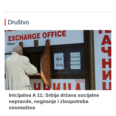
Društvo
Inicijativa A 11: Srbija država socijalne
nepravde, negiranje i zloupotreba
siromaštva