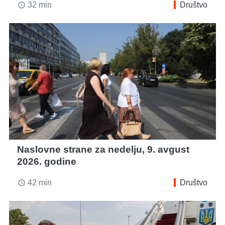
32 min
Društvo
access_time
Naslovne strane za nedelju, 9. avgust
2026. godine
42 min
Društvo
access_time