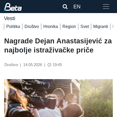
EN
Vesti
Politika
Društvo
Hronika
Region
Svet
Migranti
De
Nagrade Dejan Anastasijević za
najbolje istraživačke priče
Društvo
|
14.05.2026
|
19:45
access_time