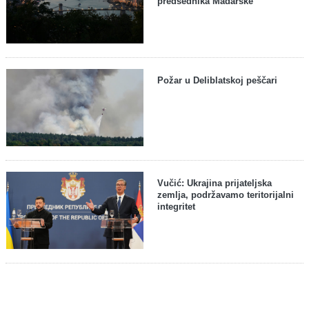
predsednika Mađarske
Požar u Deliblatskoj peščari
Vučić: Ukrajina prijateljska
zemlja, podržavamo teritorijalni
integritet