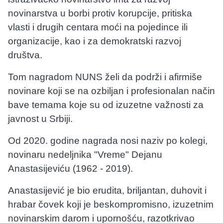
novinarstva u borbi protiv korupcije, pritiska
vlasti i drugih centara moći na pojedince ili
organizacije, kao i za demokratski razvoj
društva.
Tom nagradom NUNS želi da podrži i afirmiše
novinare koji se na ozbiljan i profesionalan način
bave temama koje su od izuzetne važnosti za
javnost u Srbiji.
Od 2020. godine nagrada nosi naziv po kolegi,
novinaru nedeljnika "Vreme" Dejanu
Anastasijeviću (1962 - 2019).
Anastasijević je bio erudita, briljantan, duhovit i
hrabar čovek koji je beskompromisno, izuzetnim
novinarskim darom i upornošću, razotkrivao