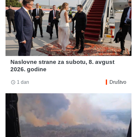
Naslovne strane za subotu, 8. avgust
2026. godine
1 dan
Društvo
access_time