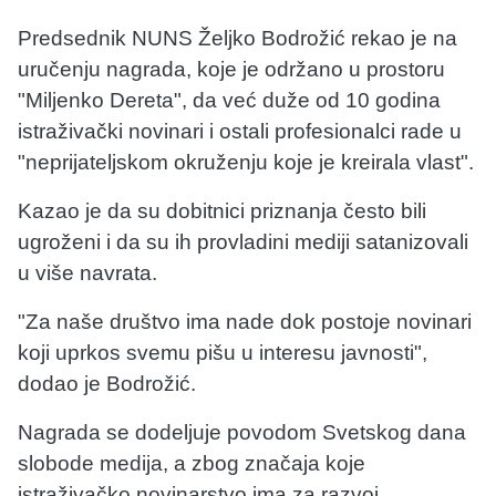
Predsednik NUNS Željko Bodrožić rekao je na
uručenju nagrada, koje je održano u prostoru
"Miljenko Dereta", da već duže od 10 godina
istraživački novinari i ostali profesionalci rade u
"neprijateljskom okruženju koje je kreirala vlast".
Kazao je da su dobitnici priznanja često bili
ugroženi i da su ih provladini mediji satanizovali
u više navrata.
"Za naše društvo ima nade dok postoje novinari
koji uprkos svemu pišu u interesu javnosti",
dodao je Bodrožić.
Nagrada se dodeljuje povodom Svetskog dana
slobode medija, a zbog značaja koje
istraživačko novinarstvo ima za razvoj