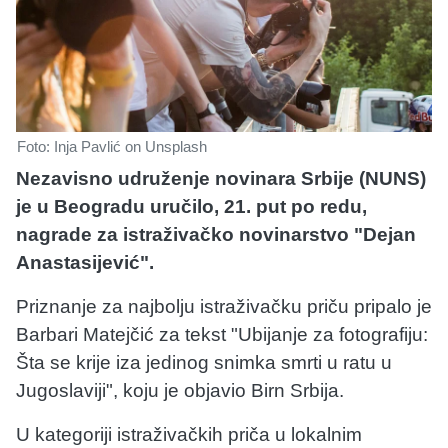
Foto: Inja Pavlić on Unsplash
Nezavisno udruženje novinara Srbije (NUNS)
je u Beogradu uručilo, 21. put po redu,
nagrade za istraživačko novinarstvo "Dejan
Anastasijević".
Priznanje za najbolju istraživačku priču pripalo je
Barbari Matejčić za tekst "Ubijanje za fotografiju:
Šta se krije iza jedinog snimka smrti u ratu u
Jugoslaviji", koju je objavio Birn Srbija.
U kategoriji istraživačkih priča u lokalnim